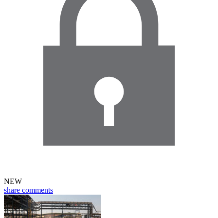
NEW
share
comments