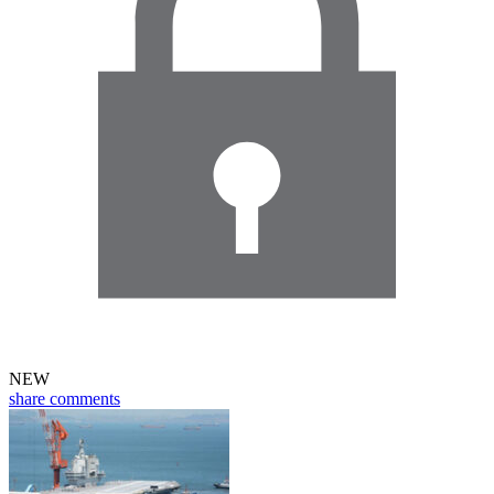
NEW
share
comments