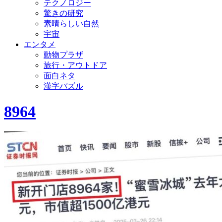
テクノロジー
驚きの研究
素晴らしい自然
宇宙
エンタメ
動物プラザ
旅行・アウトドア
面白ネタ
漢字パズル
8964