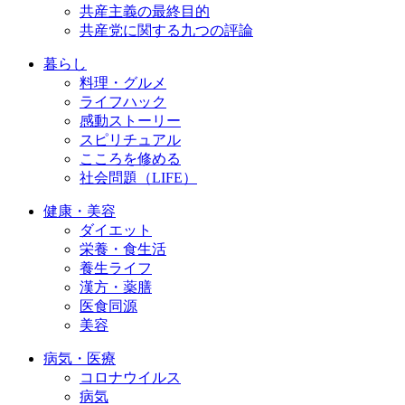
共産主義の最終目的
共産党に関する九つの評論
暮らし
料理・グルメ
ライフハック
感動ストーリー
スピリチュアル
こころを修める
社会問題（LIFE）
健康・美容
ダイエット
栄養・食生活
養生ライフ
漢方・薬膳
医食同源
美容
病気・医療
コロナウイルス
病気