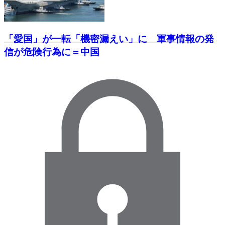
「愛国」が一転「機密漏えい」に 軍事情報の発
信が危険行為に＝中国