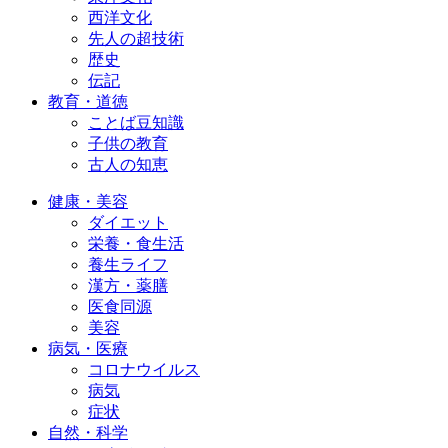
西洋文化
先人の超技術
歴史
伝記
教育・道徳
ことば豆知識
子供の教育
古人の知恵
健康・美容
ダイエット
栄養・食生活
養生ライフ
漢方・薬膳
医食同源
美容
病気・医療
コロナウイルス
病気
症状
自然・科学