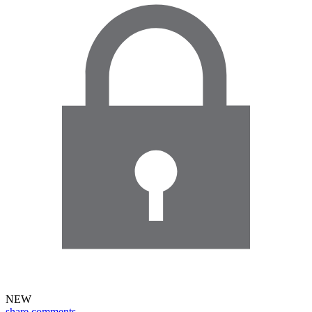
NEW
share
comments