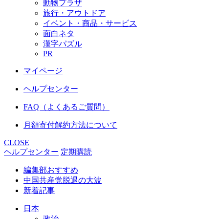
動物プラザ
旅行・アウトドア
イベント・商品・サービス
面白ネタ
漢字パズル
PR
マイページ
ヘルプセンター
FAQ（よくあるご質問）
月額寄付解約方法について
CLOSE
ヘルプセンター
定期購読
編集部おすすめ
中国共産党脱退の大波
新着記事
日本
政治