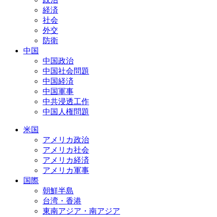
経済
社会
外交
防衛
中国
中国政治
中国社会問題
中国経済
中国軍事
中共浸透工作
中国人権問題
米国
アメリカ政治
アメリカ社会
アメリカ経済
アメリカ軍事
国際
朝鮮半島
台湾・香港
東南アジア・南アジア