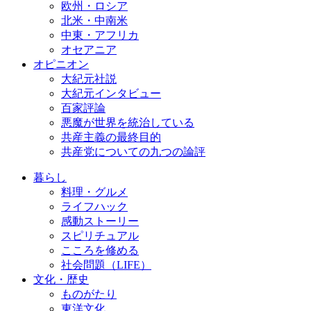
欧州・ロシア
北米・中南米
中東・アフリカ
オセアニア
オピニオン
大紀元社説
大紀元インタビュー
百家評論
悪魔が世界を統治している
共産主義の最終目的
共産党についての九つの論評
暮らし
料理・グルメ
ライフハック
感動ストーリー
スピリチュアル
こころを修める
社会問題（LIFE）
文化・歴史
ものがたり
東洋文化