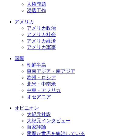
人権問題
浸透工作
アメリカ
アメリカ政治
アメリカ社会
アメリカ経済
アメリカ軍事
国際
朝鮮半島
東南アジア・南アジア
欧州・ロシア
北米・中南米
中東・アフリカ
オセアニア
オピニオン
大紀元社説
大紀元インタビュー
百家評論
悪魔が世界を統治している