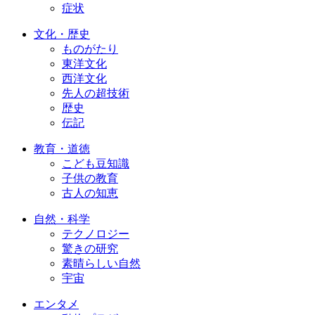
症状
文化・歴史
ものがたり
東洋文化
西洋文化
先人の超技術
歴史
伝記
教育・道徳
こども豆知識
子供の教育
古人の知恵
自然・科学
テクノロジー
驚きの研究
素晴らしい自然
宇宙
エンタメ