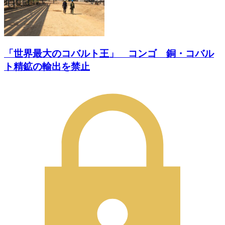
「世界最大のコバルト王」 コンゴ 銅・コバル
ト精鉱の輸出を禁止