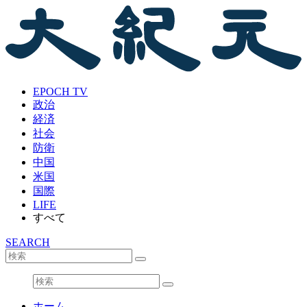
EPOCH TV
政治
経済
社会
防衛
中国
米国
国際
LIFE
すべて
SEARCH
ホーム