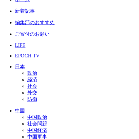
新着記事
編集部のおすすめ
ご寄付のお願い
LIFE
EPOCH TV
日本
政治
経済
社会
外交
防衛
中国
中国政治
社会問題
中国経済
中国軍事