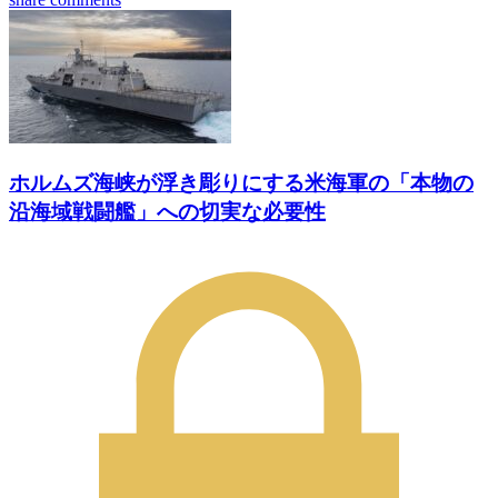
ホルムズ海峡が浮き彫りにする米海軍の「本物の
沿海域戦闘艦」への切実な必要性