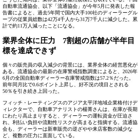
自動車流通協会、以下「流通協会」が今年5月に発表した報
告書によると、過去5年間で国内大手100社のディーラーグル
ープの従業員総数は42万4千人から31万7千人に減少した。累
計で約11万人減ったことになる。
業界全体に圧力 7割超の店舗が半年目
標を達成できず
個々の販売員の収入減少の背景には、業界全体の経営悪化が
ある。流通協会の最新の在庫警戒指数調査によると、2026年
6月の全国自動車ディーラー在庫警戒指数は57.2％だった。
前年同月比で0.6ポイント上昇し、好不況の境目とされる
50％を引き続き上回った。
フィッチ・レーティングスのアジア太平洋地域企業格付けデ
ィレクターで、自動車アナリストの楊菁さんは、在庫が長期
にわたり高止まりすると、ディーラーの運転資金が圧迫さ
れ、利払い負担や流動性リスクが高まると指摘する。流通協
会も、ディーラーは新車販売の逆ざやや来店客数の減少な
ど、複数の圧力に直面している。