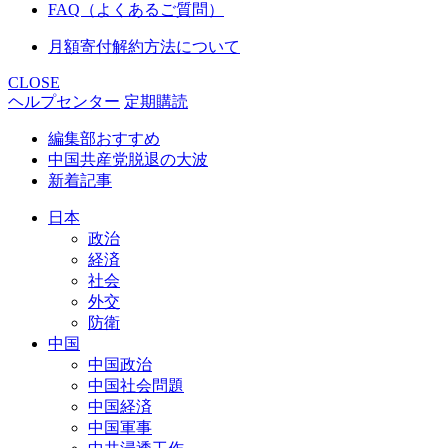
FAQ（よくあるご質問）
月額寄付解約方法について
CLOSE
ヘルプセンター
定期購読
編集部おすすめ
中国共産党脱退の大波
新着記事
日本
政治
経済
社会
外交
防衛
中国
中国政治
中国社会問題
中国経済
中国軍事