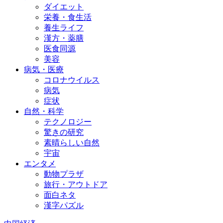
ダイエット
栄養・食生活
養生ライフ
漢方・薬膳
医食同源
美容
病気・医療
コロナウイルス
病気
症状
自然・科学
テクノロジー
驚きの研究
素晴らしい自然
宇宙
エンタメ
動物プラザ
旅行・アウトドア
面白ネタ
漢字パズル