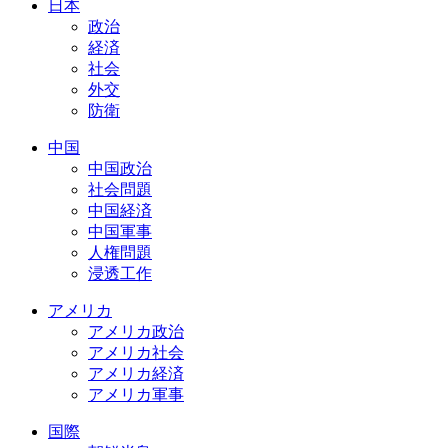
日本
政治
経済
社会
外交
防衛
中国
中国政治
社会問題
中国経済
中国軍事
人権問題
浸透工作
アメリカ
アメリカ政治
アメリカ社会
アメリカ経済
アメリカ軍事
国際