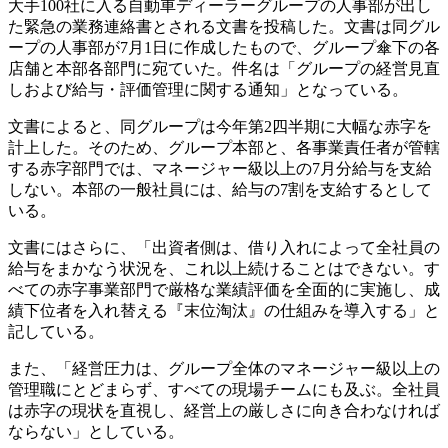
大手100社に入る自動車ディーラーグループの人事部が出し
た緊急の業務連絡書とされる文書を投稿した。文書は同グル
ープの人事部が7月1日に作成したもので、グループ傘下の各
店舗と本部各部門に宛ていた。件名は「グループの経営見直
しおよび給与・評価管理に関する通知」となっている。
文書によると、同グループは今年第2四半期に大幅な赤字を
計上した。そのため、グループ本部と、各事業責任者が管轄
する赤字部門では、マネージャー級以上の7月分給与を支給
しない。本部の一般社員には、給与の7割を支給するとして
いる。
文書にはさらに、「出資者側は、借り入れによって全社員の
給与をまかなう状況を、これ以上続けることはできない。す
べての赤字事業部門で厳格な業績評価を全面的に実施し、成
績下位者を入れ替える『末位淘汰』の仕組みを導入する」と
記している。
また、「経営圧力は、グループ全体のマネージャー級以上の
管理職にとどまらず、すべての現場チームにも及ぶ。全社員
は赤字の現状を直視し、経営上の厳しさに向き合わなければ
ならない」としている。