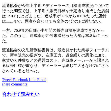
流通協会が今年上半期のディーラーの目標達成状況について
行った調査では、上半期の販売目標を予定通り達成した店舗
は12.0％にとどまった。達成率が90％から100％だった店舗
は11.1％で、両者を合わせても全体の4分の1に満たない。
一方、76.9％の店舗が半年間の販売目標を達成できなかっ
た。このうち、達成率が70％未満だった店舗は39.8％に上っ
た。
流通協会の文思婧副秘書長は、最近開かれた業界フォーラム
で、新車販売の逆ざや、在庫圧力、資金繰りの悪化に加え、
家賃や人件費などの運営コスト、完成車メーカーから課され
る販売目標が重なり、ディーラーは総じて大きな圧力にさら
されていると述べた。
Tweet
Facebook
Line
Email
share
comments
合わせて読みたい