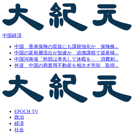
中国経済
中国 香港保険の収益にも課税強化か 保険株...
中国の富裕層流出が加速か 追徴課税で資産移...
中国河南省「幹部は率先して休暇を」 消費刺...
外資 中国の商業用不動産を相次ぎ売却 取得...
EPOCH TV
政治
経済
社会