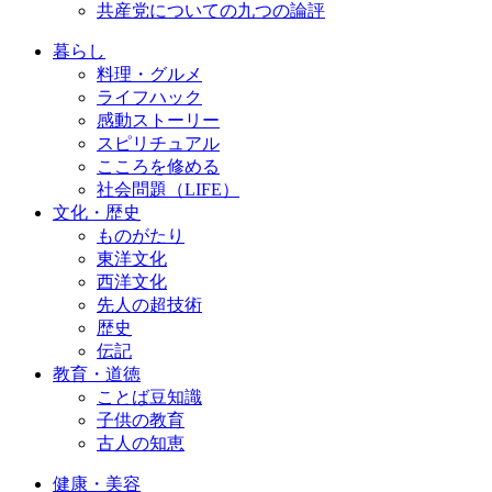
共産党についての九つの論評
暮らし
料理・グルメ
ライフハック
感動ストーリー
スピリチュアル
こころを修める
社会問題（LIFE）
文化・歴史
ものがたり
東洋文化
西洋文化
先人の超技術
歴史
伝記
教育・道徳
ことば豆知識
子供の教育
古人の知恵
健康・美容