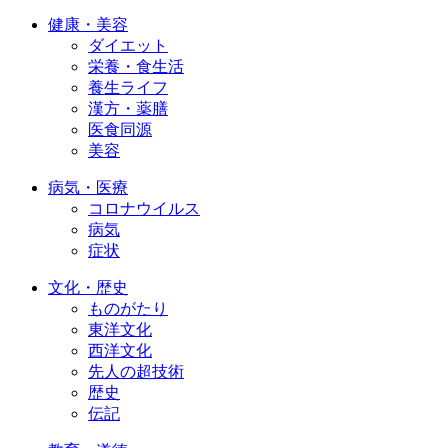
健康・美容
ダイエット
栄養・食生活
養生ライフ
漢方・薬膳
医食同源
美容
病気・医療
コロナウイルス
病気
症状
文化・歴史
ものがたり
東洋文化
西洋文化
先人の超技術
歴史
伝記