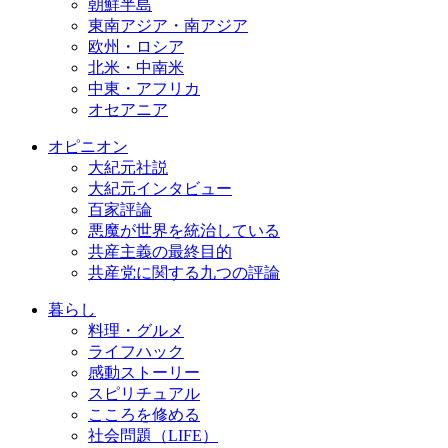
朝鮮半島
東南アジア・南アジア
欧州・ロシア
北米・中南米
中東・アフリカ
オセアニア
オピニオン
大紀元社説
大紀元インタビュー
百家評論
悪魔が世界を統治している
共産主義の最終目的
共産党に関する九つの評論
暮らし
料理・グルメ
ライフハック
感動ストーリー
スピリチュアル
こころを修める
社会問題（LIFE）