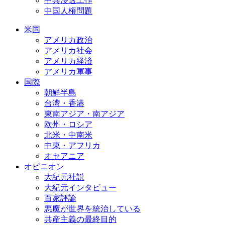
中共浸透工作
中国人権問題
米国
アメリカ政治
アメリカ社会
アメリカ経済
アメリカ軍事
国際
朝鮮半島
台湾・香港
東南アジア・南アジア
欧州・ロシア
北米・中南米
中東・アフリカ
オセアニア
オピニオン
大紀元社説
大紀元インタビュー
百家評論
悪魔が世界を統治している
共産主義の最終目的