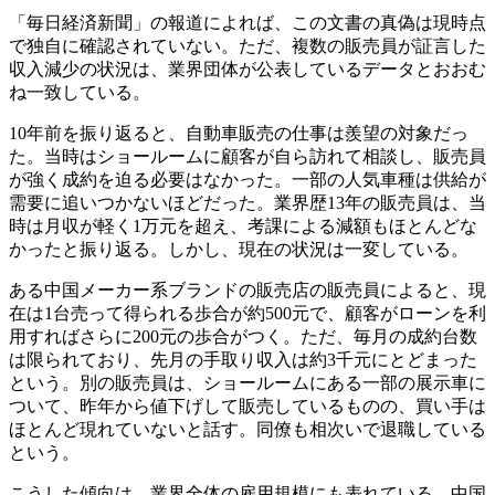
「毎日経済新聞」の報道によれば、この文書の真偽は現時点
で独自に確認されていない。ただ、複数の販売員が証言した
収入減少の状況は、業界団体が公表しているデータとおおむ
ね一致している。
10年前を振り返ると、自動車販売の仕事は羨望の対象だっ
た。当時はショールームに顧客が自ら訪れて相談し、販売員
が強く成約を迫る必要はなかった。一部の人気車種は供給が
需要に追いつかないほどだった。業界歴13年の販売員は、当
時は月収が軽く1万元を超え、考課による減額もほとんどな
かったと振り返る。しかし、現在の状況は一変している。
ある中国メーカー系ブランドの販売店の販売員によると、現
在は1台売って得られる歩合が約500元で、顧客がローンを利
用すればさらに200元の歩合がつく。ただ、毎月の成約台数
は限られており、先月の手取り収入は約3千元にとどまった
という。別の販売員は、ショールームにある一部の展示車に
ついて、昨年から値下げして販売しているものの、買い手は
ほとんど現れていないと話す。同僚も相次いで退職している
という。
こうした傾向は、業界全体の雇用規模にも表れている。中国