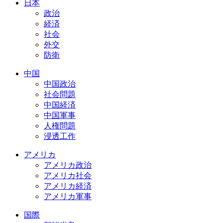
日本
政治
経済
社会
外交
防衛
中国
中国政治
社会問題
中国経済
中国軍事
人権問題
浸透工作
アメリカ
アメリカ政治
アメリカ社会
アメリカ経済
アメリカ軍事
国際