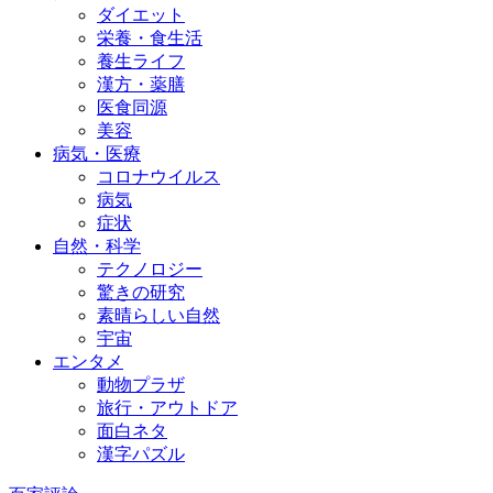
ダイエット
栄養・食生活
養生ライフ
漢方・薬膳
医食同源
美容
病気・医療
コロナウイルス
病気
症状
自然・科学
テクノロジー
驚きの研究
素晴らしい自然
宇宙
エンタメ
動物プラザ
旅行・アウトドア
面白ネタ
漢字パズル