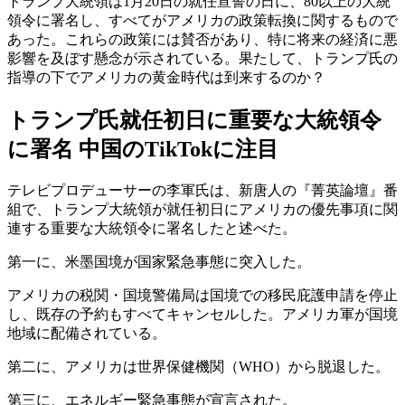
トランプ大統領は1月20日の就任宣誓の日に、80以上の大統
領令に署名し、すべてがアメリカの政策転換に関するもので
あった。これらの政策には賛否があり、特に将来の経済に悪
影響を及ぼす懸念が示されている。果たして、トランプ氏の
指導の下でアメリカの黄金時代は到来するのか？
トランプ氏就任初日に重要な大統領令
に署名 中国のTikTokに注目
テレビプロデューサーの李軍氏は、新唐人の『菁英論壇』番
組で、トランプ大統領が就任初日にアメリカの優先事項に関
連する重要な大統領令に署名したと述べた。
第一に、米墨国境が国家緊急事態に突入した。
アメリカの税関・国境警備局は国境での移民庇護申請を停止
し、既存の予約もすべてキャンセルした。アメリカ軍が国境
地域に配備されている。
第二に、アメリカは世界保健機関（WHO）から脱退した。
第三に、エネルギー緊急事態が宣言された。