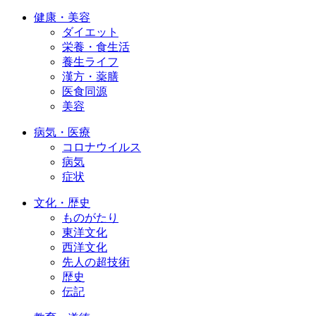
健康・美容
ダイエット
栄養・食生活
養生ライフ
漢方・薬膳
医食同源
美容
病気・医療
コロナウイルス
病気
症状
文化・歴史
ものがたり
東洋文化
西洋文化
先人の超技術
歴史
伝記