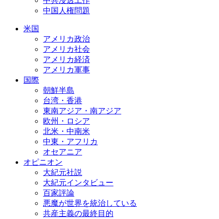
中共浸透工作
中国人権問題
米国
アメリカ政治
アメリカ社会
アメリカ経済
アメリカ軍事
国際
朝鮮半島
台湾・香港
東南アジア・南アジア
欧州・ロシア
北米・中南米
中東・アフリカ
オセアニア
オピニオン
大紀元社説
大紀元インタビュー
百家評論
悪魔が世界を統治している
共産主義の最終目的