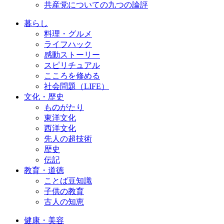
共産党についての九つの論評
暮らし
料理・グルメ
ライフハック
感動ストーリー
スピリチュアル
こころを修める
社会問題（LIFE）
文化・歴史
ものがたり
東洋文化
西洋文化
先人の超技術
歴史
伝記
教育・道徳
ことば豆知識
子供の教育
古人の知恵
健康・美容