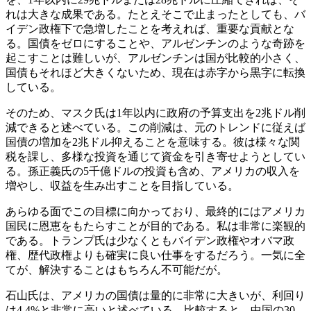
れは大きな成果である。たとえそこで止まったとしても、バ
イデン政権下で急増したことを考えれば、重要な貢献とな
る。国債をゼロにすることや、アルゼンチンのような奇跡を
起こすことは難しいが、アルゼンチンは国が比較的小さく、
国債もそれほど大きくないため、現在は赤字から黒字に転換
している。
そのため、マスク氏は1年以内に政府の予算支出を2兆ドル削
減できると述べている。この削減は、元のトレンドに従えば
国債の増加を2兆ドル抑えることを意味する。彼は様々な関
税を課し、多様な投資を通じて資金を引き寄せようとしてい
る。孫正義氏の5千億ドルの投資も含め、アメリカの収入を
増やし、収益を生み出すことを目指している。
あらゆる面でこの目標に向かっており、最終的にはアメリカ
国民に恩恵をもたらすことが目的である。私は非常に楽観的
である。トランプ氏は少なくともバイデン政権やオバマ政
権、歴代政権よりも確実に良い仕事をするだろう。一気に全
てが、解決することはもちろん不可能だが。
石山氏は、アメリカの国債は量的に非常に大きいが、利回り
は4.4%と非常に高いと述べている。比較すると、中国の30