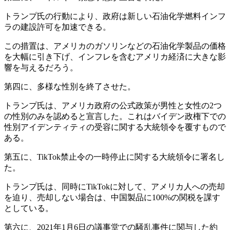
トランプ氏の行動により、政府は新しい石油化学燃料インフ
ラの建設許可を加速できる。
この措置は、アメリカのガソリンなどの石油化学製品の価格
を大幅に引き下げ、インフレを含むアメリカ経済に大きな影
響を与えるだろう。
第四に、多様な性別を終了させた。
トランプ氏は、アメリカ政府の公式政策が男性と女性の2つ
の性別のみを認めると宣言した。これはバイデン政権下での
性別アイデンティティの受容に関する大統領令を覆すもので
ある。
第五に、TikTok禁止令の一時停止に関する大統領令に署名し
た。
トランプ氏は、同時にTikTokに対して、アメリカ人への売却
を迫り、売却しない場合は、中国製品に100%の関税を課す
としている。
第六に、2021年1月6日の議事堂での騒乱事件に関与した約