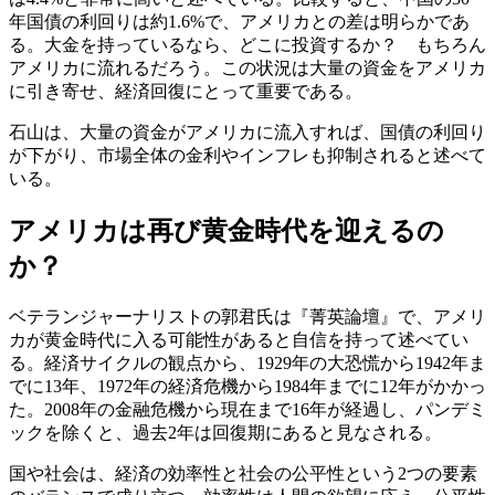
年国債の利回りは約1.6%で、アメリカとの差は明らかであ
る。大金を持っているなら、どこに投資するか？ もちろん
アメリカに流れるだろう。この状況は大量の資金をアメリカ
に引き寄せ、経済回復にとって重要である。
石山は、大量の資金がアメリカに流入すれば、国債の利回り
が下がり、市場全体の金利やインフレも抑制されると述べて
いる。
アメリカは再び黄金時代を迎えるの
か？
ベテランジャーナリストの郭君氏は『菁英論壇』で、アメリ
カが黄金時代に入る可能性があると自信を持って述べてい
る。経済サイクルの観点から、1929年の大恐慌から1942年ま
でに13年、1972年の経済危機から1984年までに12年がかかっ
た。2008年の金融危機から現在まで16年が経過し、パンデミ
ックを除くと、過去2年は回復期にあると見なされる。
国や社会は、経済の効率性と社会の公平性という2つの要素