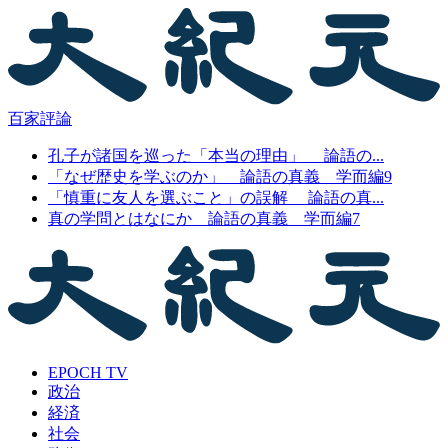
百家評論
孔子が諸国を巡った「本当の理由」 論語の...
「なぜ歴史を学ぶのか」 論語の真義 学而編9
「慎重に友人を選ぶこと」の誤解 論語の真...
真の学問とはなにか 論語の真義 学而編7
EPOCH TV
政治
経済
社会