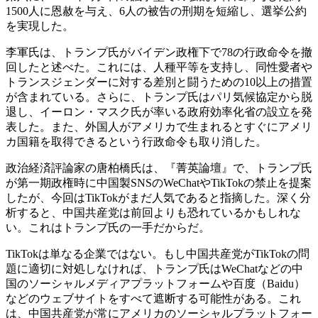
1500人に恩赦を与え、6人の被告の刑期を短縮し、選挙公約
を実現した。
李軍氏は、トランプ氏がバイデン政権下で78の行政命令を撤
回したと述べた。これには、人種平等を支持し、同性愛者や
トランスジェンダーに対する差別と闘うための10以上の措置
が含まれている。さらに、トランプ氏はパリ気候協定から脱
退し、イーロン・マスク氏が率いる政府効率化省の設立を発
表した。また、外国人がアメリカで生まれるとすぐにアメリ
カ国籍を取得できるという行政命令も取り消した。
政治経済評論家の唐柏橋氏は、『菁英論壇』で、トランプ氏
が第一期政権時に中国製SNSのWeChatやTikTokの禁止を提案
したが、今回はTikTokがまだ人気であると指摘した。深く分
析すると、中国共産党は前回よりも恐れているかもしれな
い。これはトランプ氏の一手だからだ。
TikTokは単なる企業ではない。もし中国共産党がTikTokの問
題に適切に対処しなければ、トランプ氏はWeChatなどの中
国のソーシャルメディアプラットフォームや百度（Baidu）
などのウェブサイトをすべて遮断する可能性がある。これ
は、中国共産党が常にアメリカのソーシャルプラットフォー