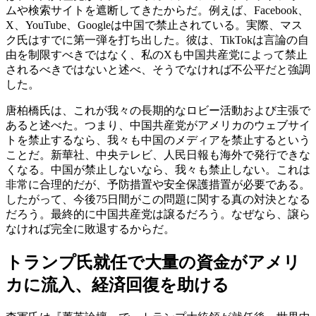
ムや検索サイトを遮断してきたからだ。例えば、Facebook、
X、YouTube、Googleは中国で禁止されている。実際、マス
ク氏はすでに第一弾を打ち出した。彼は、TikTokは言論の自
由を制限すべきではなく、私のXも中国共産党によって禁止
されるべきではないと述べ、そうでなければ不公平だと強調
した。
唐柏橋氏は、これが我々の長期的なロビー活動および主張で
あると述べた。つまり、中国共産党がアメリカのウェブサイ
トを禁止するなら、我々も中国のメディアを禁止するという
ことだ。新華社、中央テレビ、人民日報も海外で発行できな
くなる。中国が禁止しないなら、我々も禁止しない。これは
非常に合理的だが、予防措置や安全保護措置が必要である。
したがって、今後75日間がこの問題に関する真の対決となる
だろう。最終的に中国共産党は譲るだろう。なぜなら、譲ら
なければ完全に敗退するからだ。
トランプ氏就任で大量の資金がアメリ
カに流入、経済回復を助ける