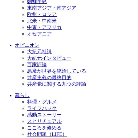
朝鮮半島
東南アジア・南アジア
欧州・ロシア
北米・中南米
中東・アフリカ
オセアニア
オピニオン
大紀元社説
大紀元インタビュー
百家評論
悪魔が世界を統治している
共産主義の最終目的
共産党に関する九つの評論
暮らし
料理・グルメ
ライフハック
感動ストーリー
スピリチュアル
こころを修める
社会問題（LIFE）