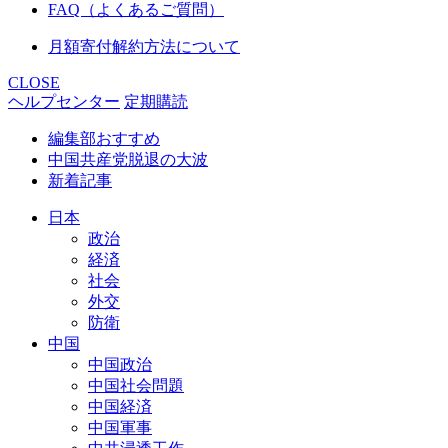
FAQ（よくあるご質問）
月額寄付解約方法について
CLOSE
ヘルプセンター
定期購読
編集部おすすめ
中国共産党脱退の大波
新着記事
日本
政治
経済
社会
外交
防衛
中国
中国政治
中国社会問題
中国経済
中国軍事