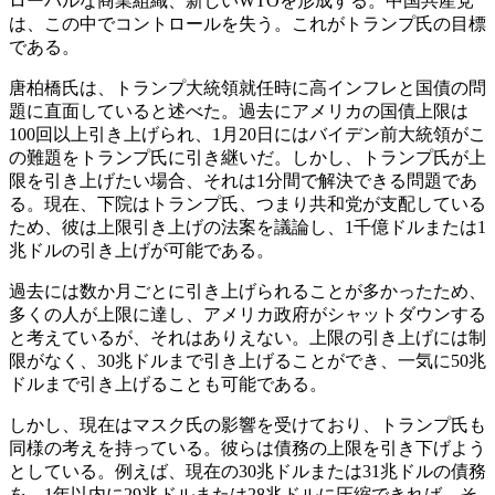
ローバルな商業組織、新しいWTOを形成する。中国共産党
は、この中でコントロールを失う。これがトランプ氏の目標
である。
唐柏橋氏は、トランプ大統領就任時に高インフレと国債の問
題に直面していると述べた。過去にアメリカの国債上限は
100回以上引き上げられ、1月20日にはバイデン前大統領がこ
の難題をトランプ氏に引き継いだ。しかし、トランプ氏が上
限を引き上げたい場合、それは1分間で解決できる問題であ
る。現在、下院はトランプ氏、つまり共和党が支配している
ため、彼は上限引き上げの法案を議論し、1千億ドルまたは1
兆ドルの引き上げが可能である。
過去には数か月ごとに引き上げられることが多かったため、
多くの人が上限に達し、アメリカ政府がシャットダウンする
と考えているが、それはありえない。上限の引き上げには制
限がなく、30兆ドルまで引き上げることができ、一気に50兆
ドルまで引き上げることも可能である。
しかし、現在はマスク氏の影響を受けており、トランプ氏も
同様の考えを持っている。彼らは債務の上限を引き下げよう
としている。例えば、現在の30兆ドルまたは31兆ドルの債務
を、1年以内に29兆ドルまたは28兆ドルに圧縮できれば、そ