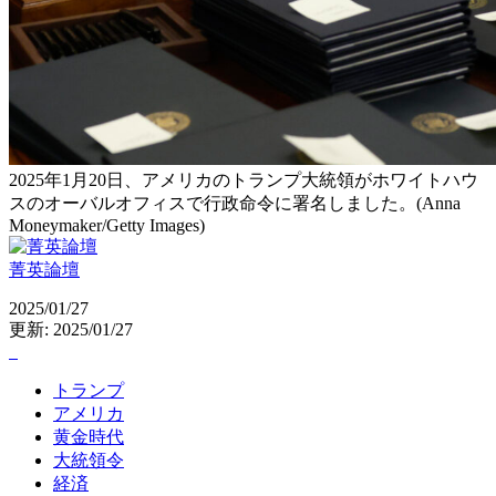
2025年1月20日、アメリカのトランプ大統領がホワイトハウ
スのオーバルオフィスで行政命令に署名しました。(Anna
Moneymaker/Getty Images)
菁英論壇
2025/01/27
更新: 2025/01/27
トランプ
アメリカ
黄金時代
大統領令
経済