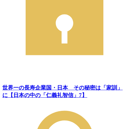
世界一の長寿企業国・日本 その秘密は「家訓」
に【日本の中の「仁義礼智信」7】