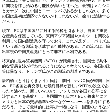
李軍氏は『菁英論壇』で、トランプ大統領が就任後、世界中
に関税を課し始める可能性が高いと述べた。最初はメキシコ
とカナダ、次に中国とヨーロッパであるかもしれない。多く
の国は最初は適応できないかもしれないが、徐々に追随する
だろう。
現在、EUは中国製品に対する関税を引き上げ、自国の重要
な産業を保護している。東南アジア諸国やメキシコも関税を
利用して国内製造業を守っており、これが反グローバリズム
という新たな潮流を形成する可能性がある。この流れは、輸
出重視の中国共産党にとって非常に不利である。
将来的に世界貿易機関（WTO）が閉鎖され、国同士で具体
的な貿易交渉が行われるようになると考えている。各国の政
策は異なり、トランプ氏がこの潮流の創造者である。
唐柏橋（とうはくきょう）氏は、前回、ナバロ氏が韓国、日
本、EU各国と再交渉した最終目標が新しいWTOの設立であ
ったと述べた。新しいWTOは、アメリカが各国と公平に交
渉することを基盤とし、各国間でも日本とEUが将来的にア
メリカと日本の交渉基準や公平なゲームルールを参考にする
だろう。そして最終的には再び一緒になり、国連のようなグ