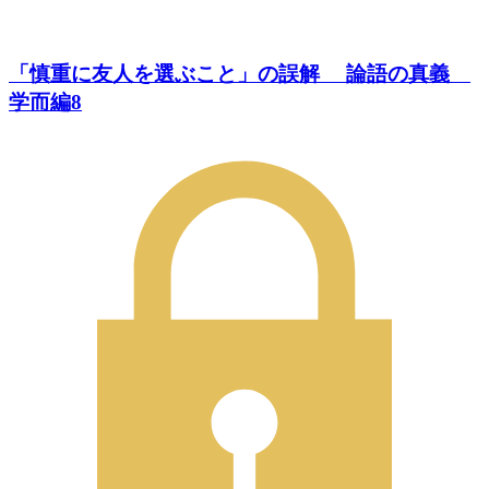
「慎重に友人を選ぶこと」の誤解 論語の真義
学而編8