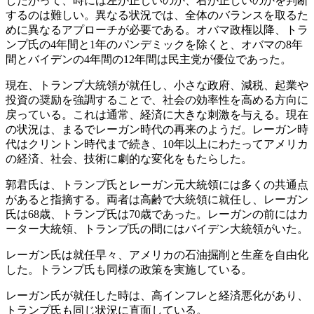
したがって、時には左が正しいのか、右が正しいのかを判断
するのは難しい。異なる状況では、全体のバランスを取るた
めに異なるアプローチが必要である。オバマ政権以降、トラ
ンプ氏の4年間と1年のパンデミックを除くと、オバマの8年
間とバイデンの4年間の12年間は民主党が優位であった。
現在、トランプ大統領が就任し、小さな政府、減税、起業や
投資の奨励を強調することで、社会の効率性を高める方向に
戻っている。これは通常、経済に大きな刺激を与える。現在
の状況は、まるでレーガン時代の再来のようだ。レーガン時
代はクリントン時代まで続き、10年以上にわたってアメリカ
の経済、社会、技術に劇的な変化をもたらした。
郭君氏は、トランプ氏とレーガン元大統領には多くの共通点
があると指摘する。両者は高齢で大統領に就任し、レーガン
氏は68歳、トランプ氏は70歳であった。レーガンの前にはカ
ーター大統領、トランプ氏の間にはバイデン大統領がいた。
レーガン氏は就任早々、アメリカの石油掘削と生産を自由化
した。トランプ氏も同様の政策を実施している。
レーガン氏が就任した時は、高インフレと経済悪化があり、
トランプ氏も同じ状況に直面している。