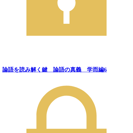
論語を読み解く鍵 論語の真義 学而編6