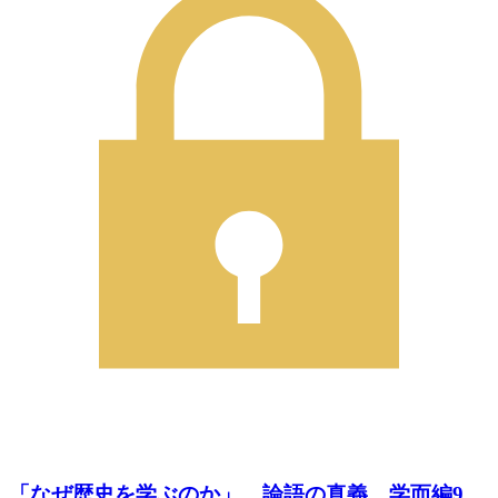
「なぜ歴史を学ぶのか」 論語の真義 学而編9