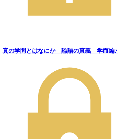
真の学問とはなにか 論語の真義 学而編7