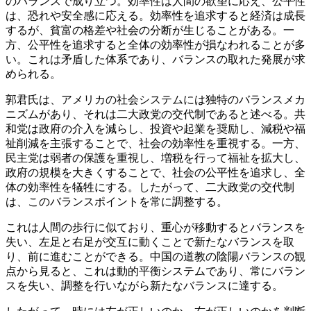
のバランスで成り立つ。効率性は人間の欲望に応え、公平性
は、恐れや安全感に応える。効率性を追求すると経済は成長
するが、貧富の格差や社会の分断が生じることがある。一
方、公平性を追求すると全体の効率性が損なわれることが多
い。これは矛盾した体系であり、バランスの取れた発展が求
められる。
郭君氏は、アメリカの社会システムには独特のバランスメカ
ニズムがあり、それは二大政党の交代制であると述べる。共
和党は政府の介入を減らし、投資や起業を奨励し、減税や福
祉削減を主張することで、社会の効率性を重視する。一方、
民主党は弱者の保護を重視し、増税を行って福祉を拡大し、
政府の規模を大きくすることで、社会の公平性を追求し、全
体の効率性を犠牲にする。したがって、二大政党の交代制
は、このバランスポイントを常に調整する。
これは人間の歩行に似ており、重心が移動するとバランスを
失い、左足と右足が交互に動くことで新たなバランスを取
り、前に進むことができる。中国の道教の陰陽バランスの観
点から見ると、これは動的平衡システムであり、常にバラン
スを失い、調整を行いながら新たなバランスに達する。