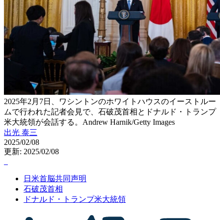
2025年2月7日、ワシントンのホワイトハウスのイーストルー
ムで行われた記者会見で、石破茂首相とドナルド・トランプ
米大統領が会話する。Andrew Harnik/Getty Images
出光 泰三
2025/02/08
更新: 2025/02/08
日米首脳共同声明
石破茂首相
ドナルド・トランプ米大統領