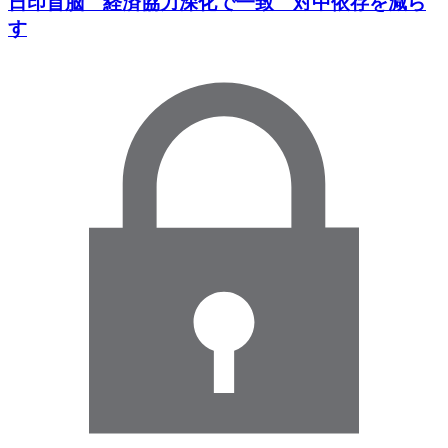
日印首脳 経済協力深化で一致 対中依存を減ら
す