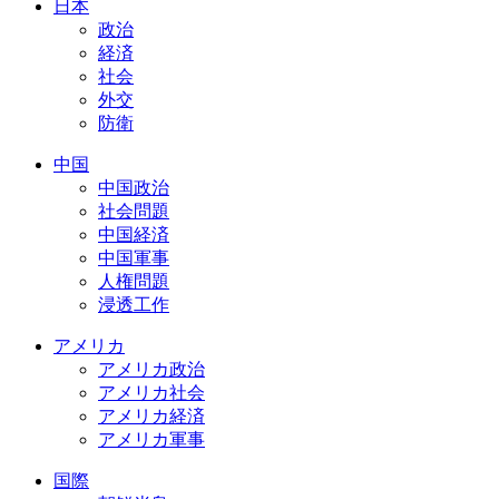
日本
政治
経済
社会
外交
防衛
中国
中国政治
社会問題
中国経済
中国軍事
人権問題
浸透工作
アメリカ
アメリカ政治
アメリカ社会
アメリカ経済
アメリカ軍事
国際