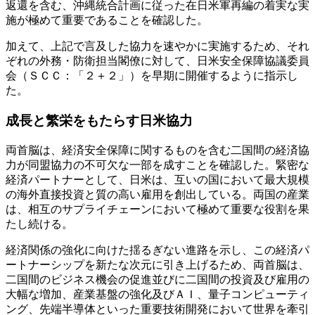
返還を含む、沖縄統合計画に従った在日米軍再編の着実な実
施が極めて重要であることを確認した。
加えて、上記で言及した協力を速やかに実施するため、それ
ぞれの外務・防衛担当閣僚に対して、日米安全保障協議委員
会（ＳＣＣ：「２＋２」）を早期に開催するように指示し
た。
成長と繁栄をもたらす日米協力
両首脳は、経済安全保障に関するものを含む二国間の経済協
力が同盟協力の不可欠な一部を成すことを確認した。緊密な
経済パートナーとして、日米は、互いの国において最大規模
の海外直接投資と質の高い雇用を創出している。両国の産業
は、相互のサプライチェーンにおいて極めて重要な役割を果
たし続ける。
経済関係の強化に向けた揺るぎない進路を示し、この経済パ
ートナーシップを新たな次元に引き上げるため、両首脳は、
二国間のビジネス機会の促進並びに二国間の投資及び雇用の
大幅な増加、産業基盤の強化及びＡＩ、量子コンピューティ
ング、先端半導体といった重要技術開発において世界を牽引