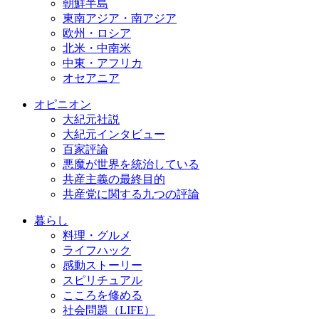
朝鮮半島
東南アジア・南アジア
欧州・ロシア
北米・中南米
中東・アフリカ
オセアニア
オピニオン
大紀元社説
大紀元インタビュー
百家評論
悪魔が世界を統治している
共産主義の最終目的
共産党に関する九つの評論
暮らし
料理・グルメ
ライフハック
感動ストーリー
スピリチュアル
こころを修める
社会問題（LIFE）