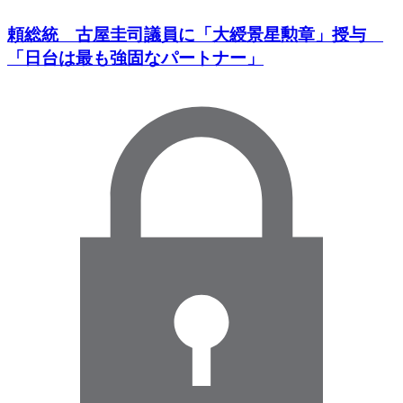
頼総統 古屋圭司議員に「大綬景星勲章」授与
「日台は最も強固なパートナー」