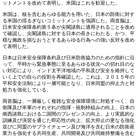
ットメントを改めて表明し、米国はこれを歓迎した。
米国は、核を含むあらゆる能力を用いた、日本の防衛に対す
る米国の揺るぎないコミットメントを強調した。両首脳は、
日米安全保障条約第５条が尖閣諸島に適用されることを改め
て確認し、尖閣諸島に対する日本の長きにわたる、かつ、平
穏な施政を損なおうとするあらゆる行為への強い反対を改め
て表明した。
日本は日米安全保障条約及び日米防衛協力のための指針に沿
って、平時から緊急事態に至るあらゆる状況への切れ目のな
い対応により、インド太平洋地域の平和及び安全を維持して
いく上での自らの役割を再確認した。これは、２０１５年の
平和安全法制により一層可能となり、日米同盟の抑止力と対
処力を強化している。
両首脳は、一層厳しく複雑な安全保障環境に対処すべく、自
衛隊及び米軍のそれぞれの指揮・統制枠組みの向上、日本の
南西諸島における二国間のプレゼンスの向上、より実践的な
訓練及び演習を通じた即応性の向上、拡大抑止の更なる強化
並びに同盟のサプライチェーン及び海洋を含む日米の防衛産
業力を強化する共同生産、共同開発及び共同維持整備を含む