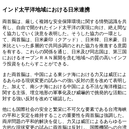
インド太平洋地域における日米連携
両首脳は、厳しく複雑な安全保障環境に関する情勢認識を共
有し、自由で開かれたインド太平洋の実現に向け、絶え間な
く協力していく決意を表明した。そうした協力の一環とし
て、両首脳は、日米豪印（クアッド）、日米韓、日米豪、日
米比といった多層的で共同歩調のとれた協力を推進する意図
を有する。これらの関係を通じ、日米及び同志国は、第三国
におけるオープンＲＡＮ展開を含む地域への質の高いインフ
ラ投資をもたらすことができる。
また両首脳は、中国による東シナ海における力又は威圧によ
るあらゆる現状変更の試みへの強い反対の意を改めて表明し
た。加えて、南シナ海における中国による不法な海洋権益に
関する主張、埋立地形の軍事化及び威嚇的で挑発的な活動に
対する強い反対を改めて確認した。
他にも国際社会の安全と繁栄に不可欠な要素である台湾海峡
の平和と安定を維持することの重要性を両首脳は強調した。
両岸問題の平和的解決を促し、力又は威圧によるあらゆる一
方的な現状変更の試みに両首脳は反対し、国際機関への台湾