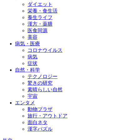
ダイエット
栄養・食生活
養生ライフ
漢方・薬膳
医食同源
美容
病気・医療
コロナウイルス
病気
症状
自然・科学
テクノロジー
驚きの研究
素晴らしい自然
宇宙
エンタメ
動物プラザ
旅行・アウトドア
面白ネタ
漢字パズル