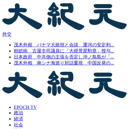
外交
茂木外相 パナマ大統領と会談 運河の安定利...
頼総統 古屋圭司議員に「大綬景星勲章」授与...
日本政府 中共側の主張を否定し沖ノ鳥島が「...
茂木外相 南シナ海巡り対話重視 中国反発の...
EPOCH TV
政治
経済
社会