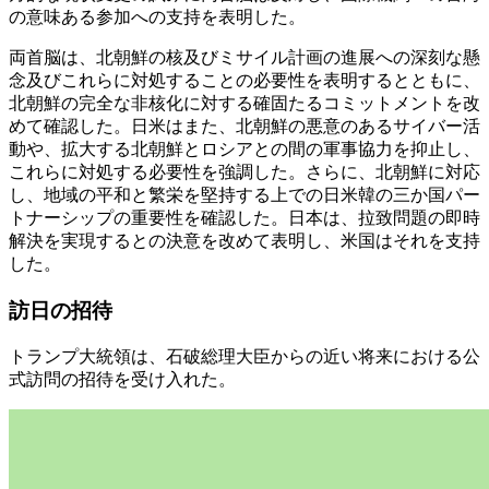
の意味ある参加への支持を表明した。
両首脳は、北朝鮮の核及びミサイル計画の進展への深刻な懸
念及びこれらに対処することの必要性を表明するとともに、
北朝鮮の完全な非核化に対する確固たるコミットメントを改
めて確認した。日米はまた、北朝鮮の悪意のあるサイバー活
動や、拡大する北朝鮮とロシアとの間の軍事協力を抑止し、
これらに対処する必要性を強調した。さらに、北朝鮮に対応
し、地域の平和と繁栄を堅持する上での日米韓の三か国パー
トナーシップの重要性を確認した。日本は、拉致問題の即時
解決を実現するとの決意を改めて表明し、米国はそれを支持
した。
訪日の招待
トランプ大統領は、石破総理大臣からの近い将来における公
式訪問の招待を受け入れた。