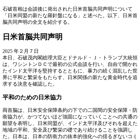
石破首相は会談後に発出された日米首脳共同声明について
「日米同盟の新たな羅針盤になる」と述べた。以下、日米首
脳共同声明の全文を紹介する。
日米首脳共同声明
2025 年２月７日
本日、石破茂内閣総理大臣とドナルド・Ｊ・トランプ大統領
は、ワシントンＤＣで最初の公式会談を行い、自由で開かれ
たインド太平洋を堅持するとともに、暴力の続く混乱した世
界に平和と繁栄をもたらす、日米関係の新たな黄金時代を追
求する決意を確認した。
平和のための日米協力
両首脳は、日米安全保障条約の下での二国間の安全保障・防
衛協力が、かつてないほど強固になっていくことへの共通の
願望を表明し、日米同盟が、インド太平洋及びそれを超えた
地域の平和、安全及び繁栄の礎であり続けることを強調し
た。日本は、日本の防衛力の抜本的強化への揺るぎないコミ