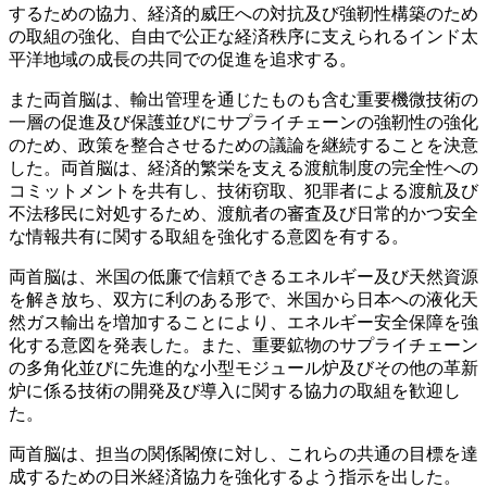
するための協力、経済的威圧への対抗及び強靭性構築のため
の取組の強化、自由で公正な経済秩序に支えられるインド太
平洋地域の成長の共同での促進を追求する。
また両首脳は、輸出管理を通じたものも含む重要機微技術の
一層の促進及び保護並びにサプライチェーンの強靭性の強化
のため、政策を整合させるための議論を継続することを決意
した。両首脳は、経済的繁栄を支える渡航制度の完全性への
コミットメントを共有し、技術窃取、犯罪者による渡航及び
不法移民に対処するため、渡航者の審査及び日常的かつ安全
な情報共有に関する取組を強化する意図を有する。
両首脳は、米国の低廉で信頼できるエネルギー及び天然資源
を解き放ち、双方に利のある形で、米国から日本への液化天
然ガス輸出を増加することにより、エネルギー安全保障を強
化する意図を発表した。また、重要鉱物のサプライチェーン
の多角化並びに先進的な小型モジュール炉及びその他の革新
炉に係る技術の開発及び導入に関する協力の取組を歓迎し
た。
両首脳は、担当の関係閣僚に対し、これらの共通の目標を達
成するための日米経済協力を強化するよう指示を出した。