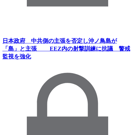
日本政府 中共側の主張を否定し沖ノ鳥島が
「島」と主張 EEZ内の射撃訓練に抗議 警戒
監視を強化