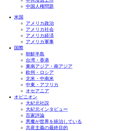
中共浸透工作
中国人権問題
米国
アメリカ政治
アメリカ社会
アメリカ経済
アメリカ軍事
国際
朝鮮半島
台湾・香港
東南アジア・南アジア
欧州・ロシア
北米・中南米
中東・アフリカ
オセアニア
オピニオン
大紀元社説
大紀元インタビュー
百家評論
悪魔が世界を統治している
共産主義の最終目的