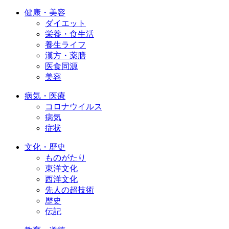
健康・美容
ダイエット
栄養・食生活
養生ライフ
漢方・薬膳
医食同源
美容
病気・医療
コロナウイルス
病気
症状
文化・歴史
ものがたり
東洋文化
西洋文化
先人の超技術
歴史
伝記