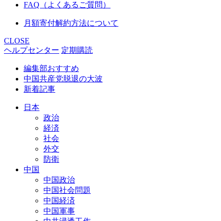
FAQ（よくあるご質問）
月額寄付解約方法について
CLOSE
ヘルプセンター
定期購読
編集部おすすめ
中国共産党脱退の大波
新着記事
日本
政治
経済
社会
外交
防衛
中国
中国政治
中国社会問題
中国経済
中国軍事