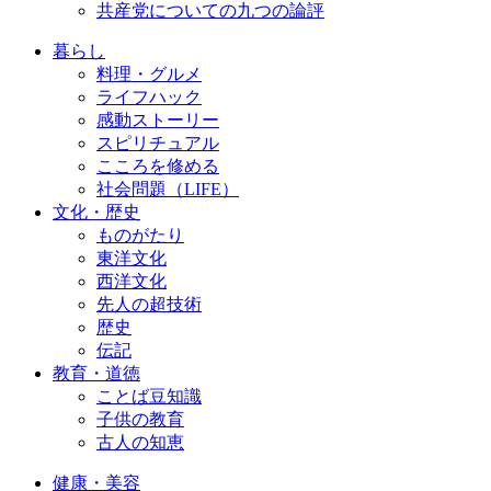
共産党についての九つの論評
暮らし
料理・グルメ
ライフハック
感動ストーリー
スピリチュアル
こころを修める
社会問題（LIFE）
文化・歴史
ものがたり
東洋文化
西洋文化
先人の超技術
歴史
伝記
教育・道徳
ことば豆知識
子供の教育
古人の知恵
健康・美容