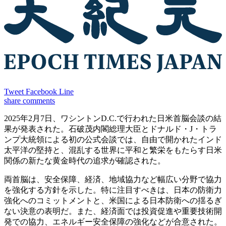
Tweet
Facebook
Line
share
comments
2025年2月7日、ワシントンD.C.で行われた日米首脳会談の結
果が発表された。石破茂内閣総理大臣とドナルド・J・トラ
ンプ大統領による初の公式会談では、自由で開かれたインド
太平洋の堅持と、混乱する世界に平和と繁栄をもたらす日米
関係の新たな黄金時代の追求が確認された。
両首脳は、安全保障、経済、地域協力など幅広い分野で協力
を強化する方針を示した。特に注目すべきは、日本の防衛力
強化へのコミットメントと、米国による日本防衛への揺るぎ
ない決意の表明だ。また、経済面では投資促進や重要技術開
発での協力、エネルギー安全保障の強化などが合意された。