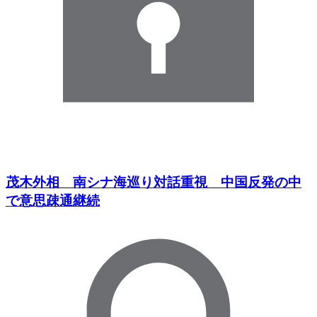
茂木外相 南シナ海巡り対話重視 中国反発の中
で意思疎通継続