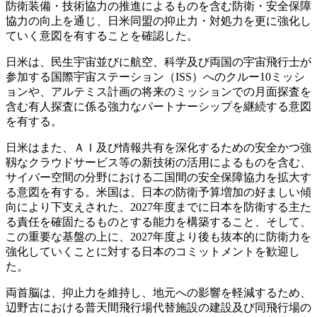
防衛装備・技術協力の推進によるものを含む防衛・安全保障
協力の向上を通じ、日米同盟の抑止力・対処力を更に強化し
ていく意図を有することを確認した。
日米は、民生宇宙並びに航空、科学及び両国の宇宙飛行士が
参加する国際宇宙ステーション（ISS）へのクルー10ミッシ
ョンや、アルテミス計画の将来のミッションでの月面探査を
含む有人探査に係る強力なパートナーシップを継続する意図
を有する。
日米はまた、ＡＩ及び情報共有を深化するための安全かつ強
靱なクラウドサービス等の新技術の活用によるものを含む、
サイバー空間の分野における二国間の安全保障協力を拡大す
る意図を有する。米国は、日本の防衛予算増加の好ましい傾
向により下支えされた、2027年度までに日本を防衛する主た
る責任を確固たるものとする能力を構築すること、そして、
この重要な基盤の上に、2027年度より後も抜本的に防衛力を
強化していくことに対する日本のコミットメントを歓迎し
た。
両首脳は、抑止力を維持し、地元への影響を軽減するため、
辺野古における普天間飛行場代替施設の建設及び同飛行場の