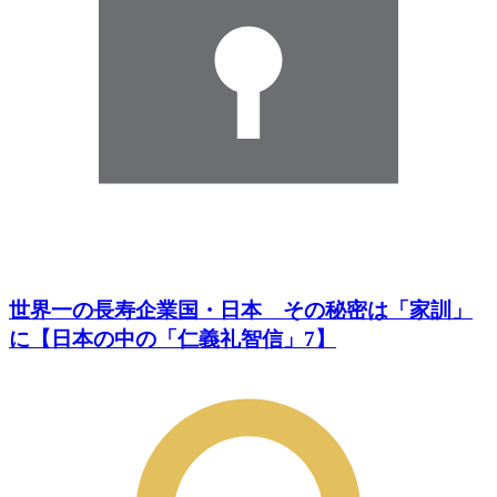
世界一の長寿企業国・日本 その秘密は「家訓」
に【日本の中の「仁義礼智信」7】