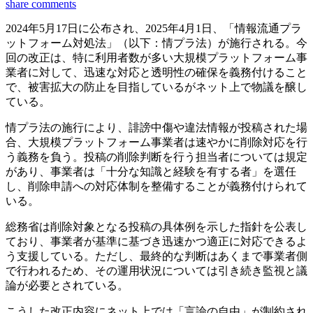
share
comments
2024年5月17日に公布され、2025年4月1日、「情報流通プラ
ットフォーム対処法」（以下：情プラ法）が施行される。今
回の改正は、特に利用者数が多い大規模プラットフォーム事
業者に対して、迅速な対応と透明性の確保を義務付けること
で、被害拡大の防止を目指しているがネット上で物議を醸し
ている。
情プラ法の施行により、誹謗中傷や違法情報が投稿された場
合、大規模プラットフォーム事業者は速やかに削除対応を行
う義務を負う。投稿の削除判断を行う担当者については規定
があり、事業者は「十分な知識と経験を有する者」を選任
し、削除申請への対応体制を整備することが義務付けられて
いる。
総務省は削除対象となる投稿の具体例を示した指針を公表し
ており、事業者が基準に基づき迅速かつ適正に対応できるよ
う支援している。ただし、最終的な判断はあくまで事業者側
で行われるため、その運用状況については引き続き監視と議
論が必要とされている。
こうした改正内容にネット上では「言論の自由」が制約され