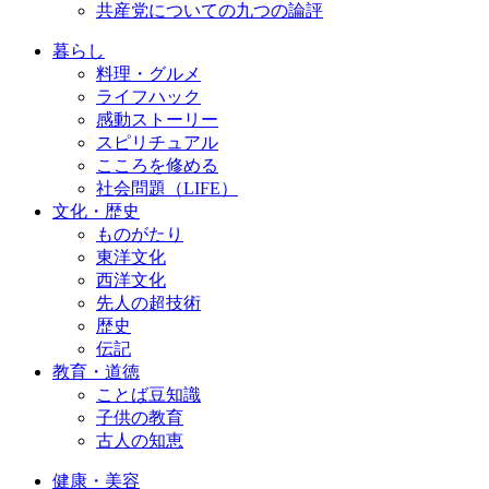
共産党についての九つの論評
暮らし
料理・グルメ
ライフハック
感動ストーリー
スピリチュアル
こころを修める
社会問題（LIFE）
文化・歴史
ものがたり
東洋文化
西洋文化
先人の超技術
歴史
伝記
教育・道徳
ことば豆知識
子供の教育
古人の知恵
健康・美容