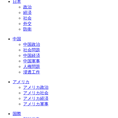
日本
政治
経済
社会
外交
防衛
中国
中国政治
社会問題
中国経済
中国軍事
人権問題
浸透工作
アメリカ
アメリカ政治
アメリカ社会
アメリカ経済
アメリカ軍事
国際