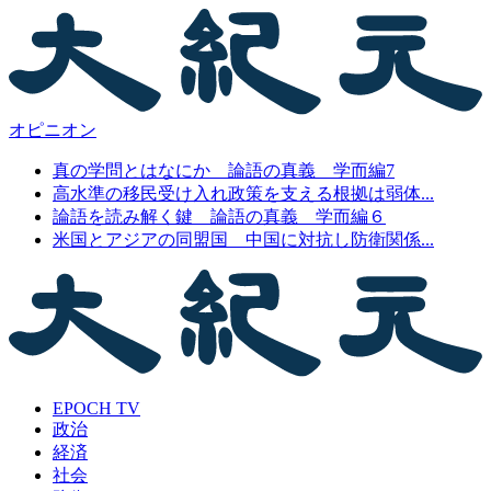
オピニオン
真の学問とはなにか 論語の真義 学而編7
高水準の移民受け入れ政策を支える根拠は弱体...
論語を読み解く鍵 論語の真義 学而編６
米国とアジアの同盟国 中国に対抗し防衛関係...
EPOCH TV
政治
経済
社会