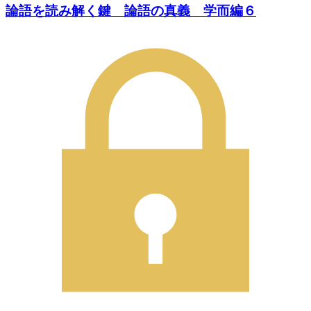
論語を読み解く鍵 論語の真義 学而編６