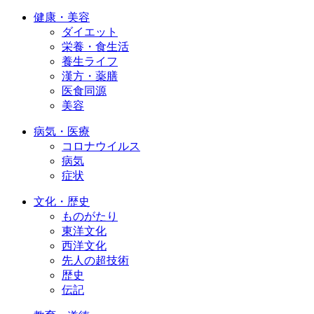
健康・美容
ダイエット
栄養・食生活
養生ライフ
漢方・薬膳
医食同源
美容
病気・医療
コロナウイルス
病気
症状
文化・歴史
ものがたり
東洋文化
西洋文化
先人の超技術
歴史
伝記