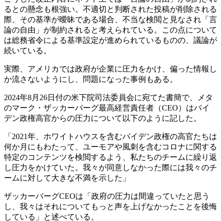
るとの懸念も根強い。不適切と判断された投稿が削除される
際、その基準が曖昧である場合、不当な検閲と見なされ「言
論の自由」が制約されると考えられている。この点について
は総務省令による基準設定が進められているものの、議論が
続いている。
実際、アメリカでは政府が企業に圧力をかけ、偏った情報し
か流さないようにし、問題になった事例もある。
2024年8月26日付の米下院司法委員会に宛てた書簡で、メタ
のマーク・ザッカーバーグ最高経営責任者（CEO）はバイ
デン政権高官からの圧力について以下のように記した。
「2021年、ホワイトハウスを含むバイデン政権の高官たちは
何か月にもわたって、ユーモアや風刺を含むコロナに関する
特定のコンテンツを検閲するよう、私たちのチームに繰り返
し圧力をかけていた。我々が同意しなかった際には我々のチ
ームに対して大きな不満を示した」
ザッカーバーグCEOは「政府の圧力は間違っていたと思う
し、我々はそれについてもっと声を上げなかったことを後悔
している」と述べている。