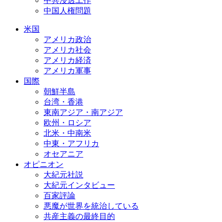
中共浸透工作
中国人権問題
米国
アメリカ政治
アメリカ社会
アメリカ経済
アメリカ軍事
国際
朝鮮半島
台湾・香港
東南アジア・南アジア
欧州・ロシア
北米・中南米
中東・アフリカ
オセアニア
オピニオン
大紀元社説
大紀元インタビュー
百家評論
悪魔が世界を統治している
共産主義の最終目的