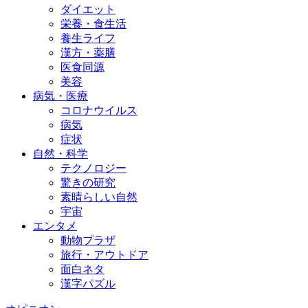
ダイエット
栄養・食生活
養生ライフ
漢方・薬膳
医食同源
美容
病気・医療
コロナウイルス
病気
症状
自然・科学
テクノロジー
驚きの研究
素晴らしい自然
宇宙
エンタメ
動物プラザ
旅行・アウトドア
面白ネタ
漢字パズル