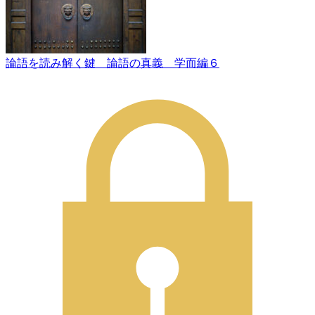
論語を読み解く鍵 論語の真義 学而編６