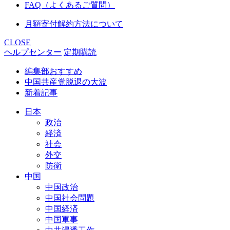
FAQ（よくあるご質問）
月額寄付解約方法について
CLOSE
ヘルプセンター
定期購読
編集部おすすめ
中国共産党脱退の大波
新着記事
日本
政治
経済
社会
外交
防衛
中国
中国政治
中国社会問題
中国経済
中国軍事