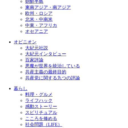
朝鮮半島
東南アジア・南アジア
欧州・ロシア
北米・中南米
中東・アフリカ
オセアニア
オピニオン
大紀元社説
大紀元インタビュー
百家評論
悪魔が世界を統治している
共産主義の最終目的
共産党に関する九つの評論
暮らし
料理・グルメ
ライフハック
感動ストーリー
スピリチュアル
こころを修める
社会問題（LIFE）