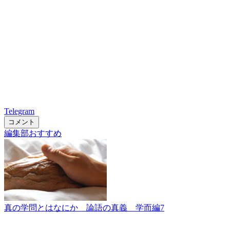
Telegram
コメント
編集部おすすめ
真の学問とはなにか 論語の真義 学而編7