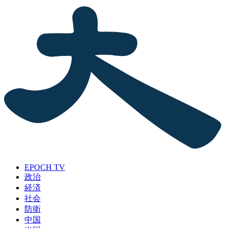
EPOCH TV
政治
経済
社会
防衛
中国