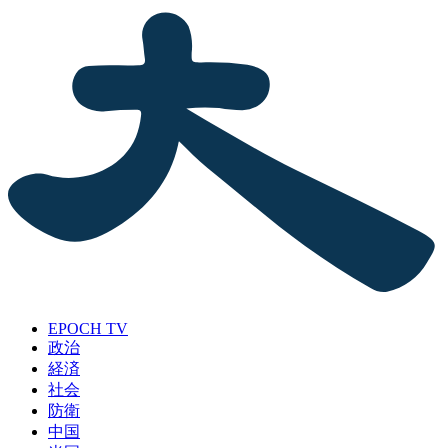
EPOCH TV
政治
経済
社会
防衛
中国