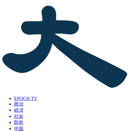
EPOCH TV
政治
経済
社会
防衛
中国