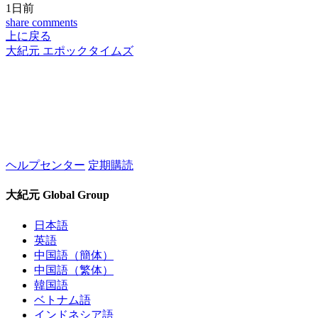
1日前
share
comments
上に戻る
大紀元 エポックタイムズ
ヘルプセンター
定期購読
大紀元 Global Group
日本語
英語
中国語（簡体）
中国語（繁体）
韓国語
ベトナム語
インドネシア語