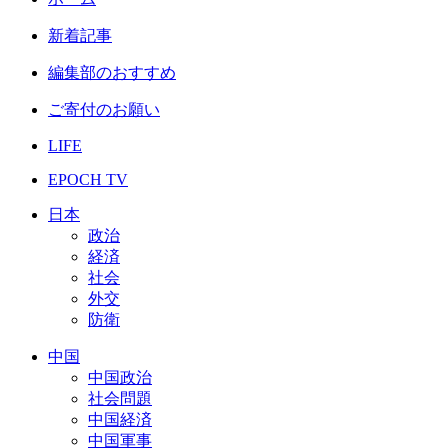
新着記事
編集部のおすすめ
ご寄付のお願い
LIFE
EPOCH TV
日本
政治
経済
社会
外交
防衛
中国
中国政治
社会問題
中国経済
中国軍事