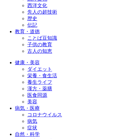
西洋文化
先人の超技術
歴史
伝記
教育・道徳
ことば豆知識
子供の教育
古人の知恵
健康・美容
ダイエット
栄養・食生活
養生ライフ
漢方・薬膳
医食同源
美容
病気・医療
コロナウイルス
病気
症状
自然・科学