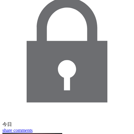
今日
share
comments