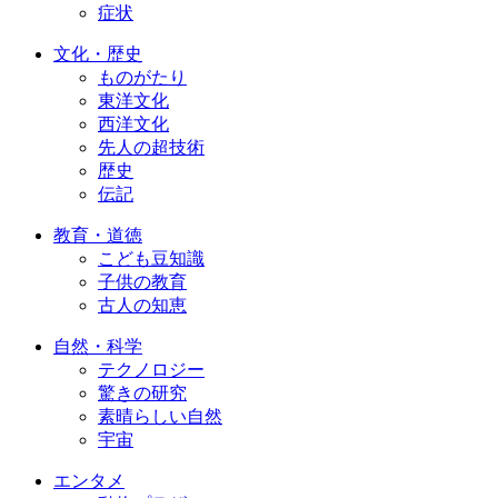
症状
文化・歴史
ものがたり
東洋文化
西洋文化
先人の超技術
歴史
伝記
教育・道徳
こども豆知識
子供の教育
古人の知恵
自然・科学
テクノロジー
驚きの研究
素晴らしい自然
宇宙
エンタメ