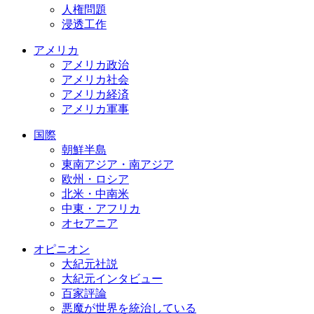
人権問題
浸透工作
アメリカ
アメリカ政治
アメリカ社会
アメリカ経済
アメリカ軍事
国際
朝鮮半島
東南アジア・南アジア
欧州・ロシア
北米・中南米
中東・アフリカ
オセアニア
オピニオン
大紀元社説
大紀元インタビュー
百家評論
悪魔が世界を統治している