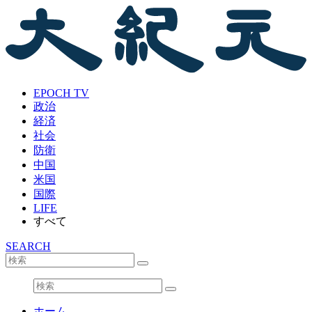
EPOCH TV
政治
経済
社会
防衛
中国
米国
国際
LIFE
すべて
SEARCH
ホーム