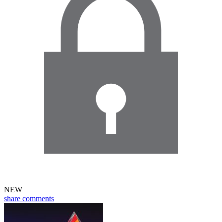
NEW
share
comments