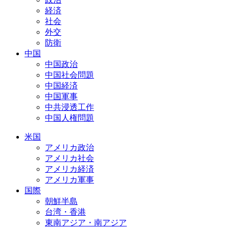
経済
社会
外交
防衛
中国
中国政治
中国社会問題
中国経済
中国軍事
中共浸透工作
中国人権問題
米国
アメリカ政治
アメリカ社会
アメリカ経済
アメリカ軍事
国際
朝鮮半島
台湾・香港
東南アジア・南アジア