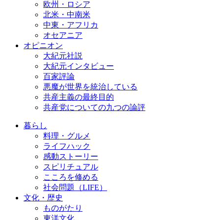
欧州・ロシア
北米・中南米
中東・アフリカ
オセアニア
オピニオン
大紀元社説
大紀元インタビュー
百家評論
悪魔が世界を統治している
共産主義の最終目的
共産党についての九つの論評
暮らし
料理・グルメ
ライフハック
感動ストーリー
スピリチュアル
こころを修める
社会問題（LIFE）
文化・歴史
ものがたり
東洋文化