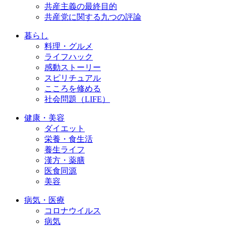
共産主義の最終目的
共産党に関する九つの評論
暮らし
料理・グルメ
ライフハック
感動ストーリー
スピリチュアル
こころを修める
社会問題（LIFE）
健康・美容
ダイエット
栄養・食生活
養生ライフ
漢方・薬膳
医食同源
美容
病気・医療
コロナウイルス
病気