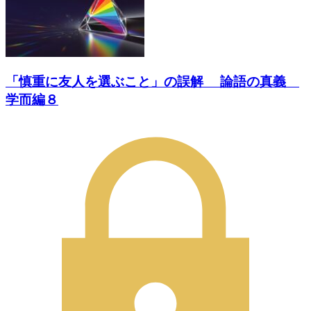
「慎重に友人を選ぶこと」の誤解 論語の真義
学而編８