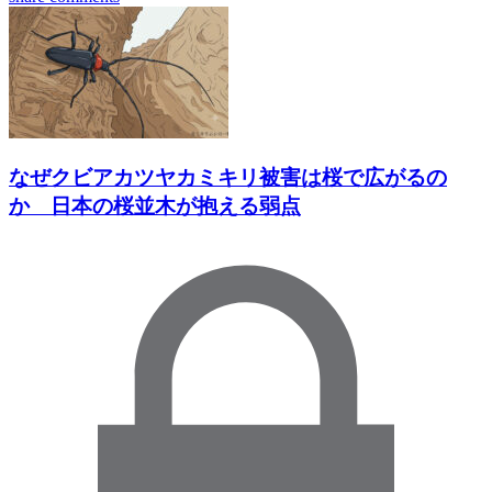
なぜクビアカツヤカミキリ被害は桜で広がるの
か 日本の桜並木が抱える弱点