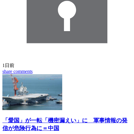
1日前
share
comments
「愛国」が一転「機密漏えい」に 軍事情報の発
信が危険行為に＝中国