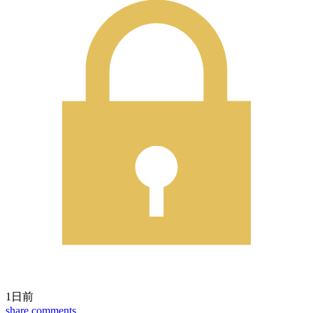
1日前
share
comments