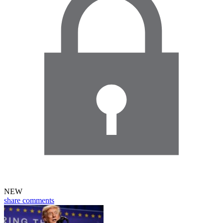
NEW
share
comments