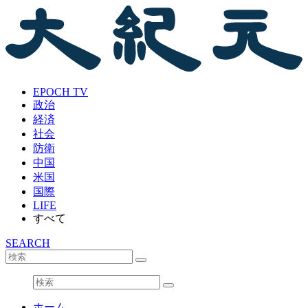
EPOCH TV
政治
経済
社会
防衛
中国
米国
国際
LIFE
すべて
SEARCH
ホーム