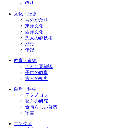
症状
文化・歴史
ものがたり
東洋文化
西洋文化
先人の超技術
歴史
伝記
教育・道徳
こども豆知識
子供の教育
古人の知恵
自然・科学
テクノロジー
驚きの研究
素晴らしい自然
宇宙
エンタメ