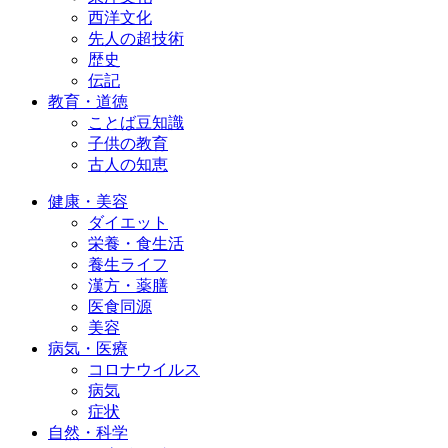
西洋文化
先人の超技術
歴史
伝記
教育・道徳
ことば豆知識
子供の教育
古人の知恵
健康・美容
ダイエット
栄養・食生活
養生ライフ
漢方・薬膳
医食同源
美容
病気・医療
コロナウイルス
病気
症状
自然・科学