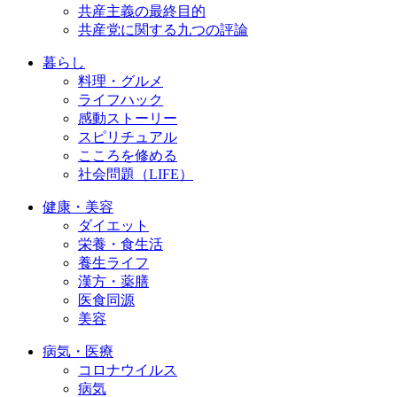
共産主義の最終目的
共産党に関する九つの評論
暮らし
料理・グルメ
ライフハック
感動ストーリー
スピリチュアル
こころを修める
社会問題（LIFE）
健康・美容
ダイエット
栄養・食生活
養生ライフ
漢方・薬膳
医食同源
美容
病気・医療
コロナウイルス
病気