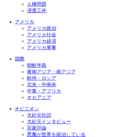
人権問題
浸透工作
アメリカ
アメリカ政治
アメリカ社会
アメリカ経済
アメリカ軍事
国際
朝鮮半島
東南アジア・南アジア
欧州・ロシア
北米・中南米
中東・アフリカ
オセアニア
オピニオン
大紀元社説
大紀元インタビュー
百家評論
悪魔が世界を統治している