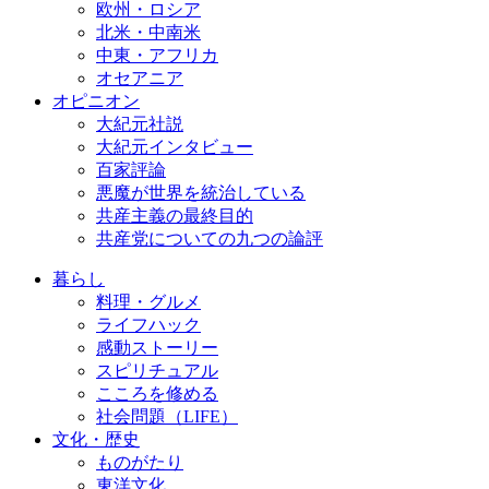
欧州・ロシア
北米・中南米
中東・アフリカ
オセアニア
オピニオン
大紀元社説
大紀元インタビュー
百家評論
悪魔が世界を統治している
共産主義の最終目的
共産党についての九つの論評
暮らし
料理・グルメ
ライフハック
感動ストーリー
スピリチュアル
こころを修める
社会問題（LIFE）
文化・歴史
ものがたり
東洋文化