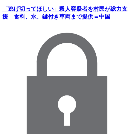
「逃げ切ってほしい」殺人容疑者を村民が総力支
援 食料、水、鍵付き車両まで提供＝中国