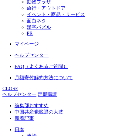
動物プラザ
旅行・アウトドア
イベント・商品・サービス
面白ネタ
漢字パズル
PR
マイページ
ヘルプセンター
FAQ（よくあるご質問）
月額寄付解約方法について
CLOSE
ヘルプセンター
定期購読
編集部おすすめ
中国共産党脱退の大波
新着記事
日本
政治