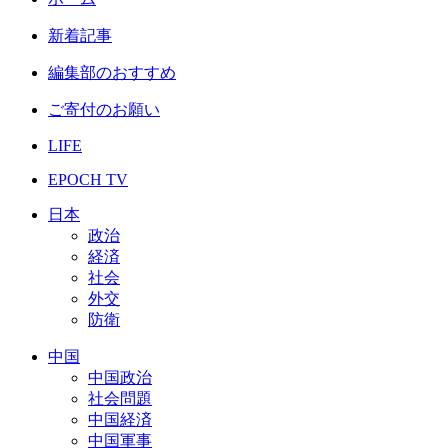
新着記事
編集部のおすすめ
ご寄付のお願い
LIFE
EPOCH TV
日本
政治
経済
社会
外交
防衛
中国
中国政治
社会問題
中国経済
中国軍事