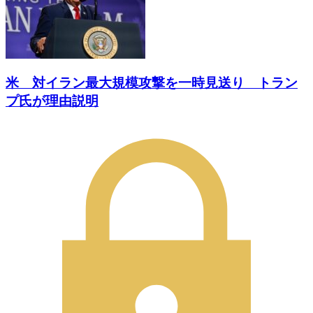
米 対イラン最大規模攻撃を一時見送り トラン
プ氏が理由説明