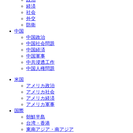
経済
社会
外交
防衛
中国
中国政治
中国社会問題
中国経済
中国軍事
中共浸透工作
中国人権問題
米国
アメリカ政治
アメリカ社会
アメリカ経済
アメリカ軍事
国際
朝鮮半島
台湾・香港
東南アジア・南アジア