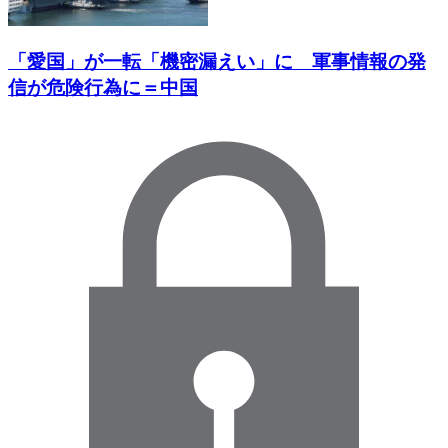
「愛国」が一転「機密漏えい」に 軍事情報の発
信が危険行為に＝中国