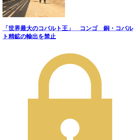
「世界最大のコバルト王」 コンゴ 銅・コバル
ト精鉱の輸出を禁止