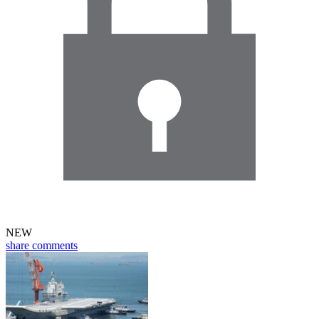
NEW
share
comments