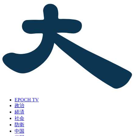
EPOCH TV
政治
経済
社会
防衛
中国