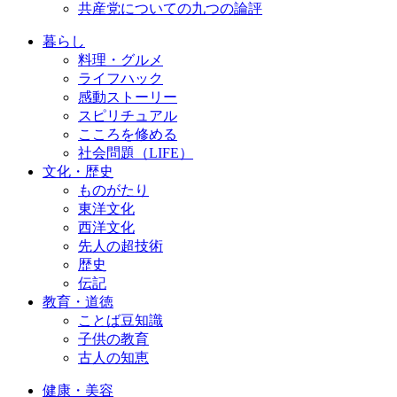
共産党についての九つの論評
暮らし
料理・グルメ
ライフハック
感動ストーリー
スピリチュアル
こころを修める
社会問題（LIFE）
文化・歴史
ものがたり
東洋文化
西洋文化
先人の超技術
歴史
伝記
教育・道徳
ことば豆知識
子供の教育
古人の知恵
健康・美容