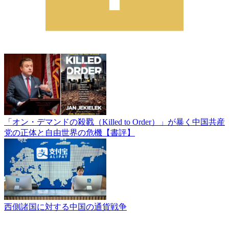
「オン・デマンドの殺戮（Killed to Order）」が暴く中国共産
党の正体と自由世界の危機【書評】
西側諸国に対する中国の通貨戦争