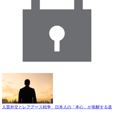
人質外交とレアアース戦争 日本人の「本心」が覚醒する道