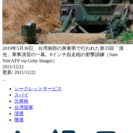
2019年5月30日、台湾南部の屏東県で行われた第35回「漢
光」軍事演習の一幕。8インチ自走砲の射撃訓練（Sam
Yeh/AFP via Getty Images）
2021/12/22
更新: 2021/12/22
シークレットサービス
スパイ
元将校
台湾国軍
浸透
警護