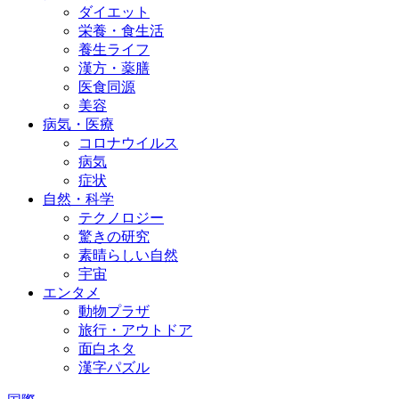
ダイエット
栄養・食生活
養生ライフ
漢方・薬膳
医食同源
美容
病気・医療
コロナウイルス
病気
症状
自然・科学
テクノロジー
驚きの研究
素晴らしい自然
宇宙
エンタメ
動物プラザ
旅行・アウトドア
面白ネタ
漢字パズル