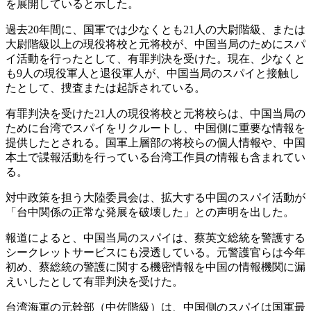
を展開していると示した。
過去20年間に、国軍では少なくとも21人の大尉階級、または
大尉階級以上の現役将校と元将校が、中国当局のためにスパ
イ活動を行ったとして、有罪判決を受けた。現在、少なくと
も9人の現役軍人と退役軍人が、中国当局のスパイと接触し
たとして、捜査または起訴されている。
有罪判決を受けた21人の現役将校と元将校らは、中国当局の
ために台湾でスパイをリクルートし、中国側に重要な情報を
提供したとされる。国軍上層部の将校らの個人情報や、中国
本土で諜報活動を行っている台湾工作員の情報も含まれてい
る。
対中政策を担う大陸委員会は、拡大する中国のスパイ活動が
「台中関係の正常な発展を破壊した」との声明を出した。
報道によると、中国当局のスパイは、蔡英文総統を警護する
シークレットサービスにも浸透している。元警護官らは今年
初め、蔡総統の警護に関する機密情報を中国の情報機関に漏
えいしたとして有罪判決を受けた。
台湾海軍の元幹部（中佐階級）は、中国側のスパイは国軍最