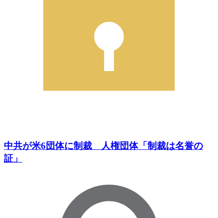
中共が米6団体に制裁 人権団体「制裁は名誉の
証」