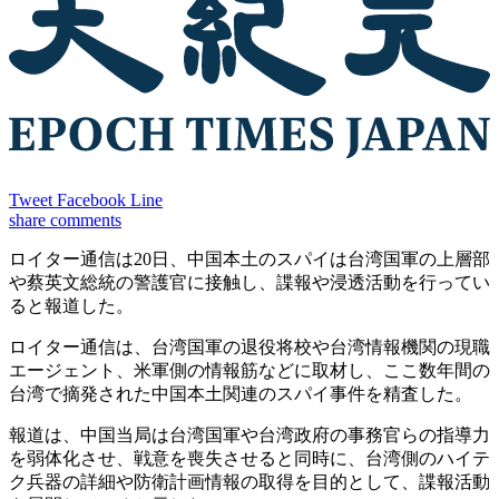
Tweet
Facebook
Line
share
comments
ロイター通信は20日、中国本土のスパイは台湾国軍の上層部
や蔡英文総統の警護官に接触し、諜報や浸透活動を行ってい
ると報道した。
ロイター通信は、台湾国軍の退役将校や台湾情報機関の現職
エージェント、米軍側の情報筋などに取材し、ここ数年間の
台湾で摘発された中国本土関連のスパイ事件を精査した。
報道は、中国当局は台湾国軍や台湾政府の事務官らの指導力
を弱体化させ、戦意を喪失させると同時に、台湾側のハイテ
ク兵器の詳細や防衛計画情報の取得を目的として、諜報活動