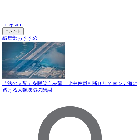
Telegram
コメント
編集部おすすめ
「法の支配」を嘲笑う赤龍 比中仲裁判断10年で南シナ海に
透ける人類壊滅の陰謀