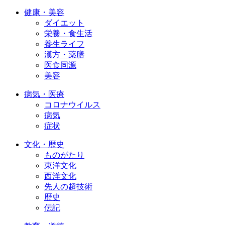
健康・美容
ダイエット
栄養・食生活
養生ライフ
漢方・薬膳
医食同源
美容
病気・医療
コロナウイルス
病気
症状
文化・歴史
ものがたり
東洋文化
西洋文化
先人の超技術
歴史
伝記