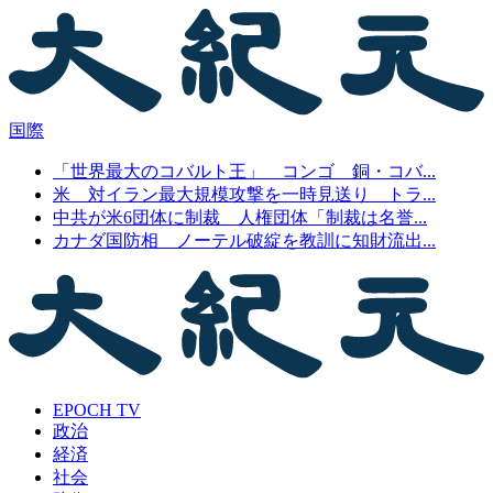
国際
「世界最大のコバルト王」 コンゴ 銅・コバ...
米 対イラン最大規模攻撃を一時見送り トラ...
中共が米6団体に制裁 人権団体「制裁は名誉...
カナダ国防相 ノーテル破綻を教訓に知財流出...
EPOCH TV
政治
経済
社会