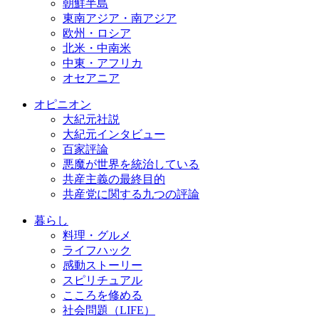
朝鮮半島
東南アジア・南アジア
欧州・ロシア
北米・中南米
中東・アフリカ
オセアニア
オピニオン
大紀元社説
大紀元インタビュー
百家評論
悪魔が世界を統治している
共産主義の最終目的
共産党に関する九つの評論
暮らし
料理・グルメ
ライフハック
感動ストーリー
スピリチュアル
こころを修める
社会問題（LIFE）