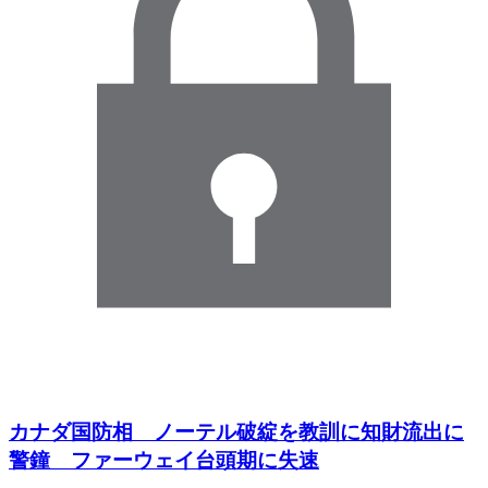
カナダ国防相 ノーテル破綻を教訓に知財流出に
警鐘 ファーウェイ台頭期に失速