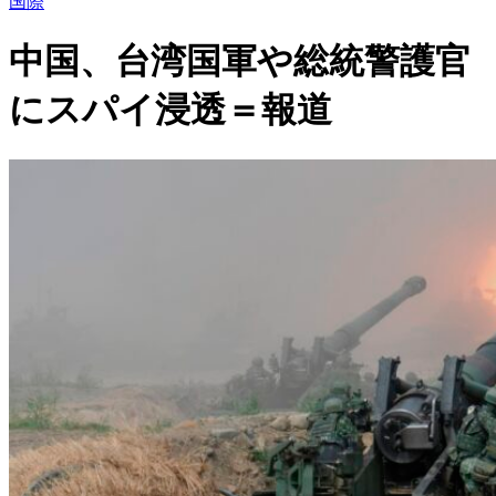
国際
中国、台湾国軍や総統警護官
にスパイ浸透＝報道