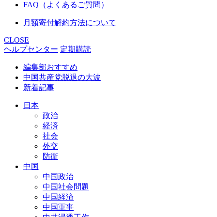
FAQ（よくあるご質問）
月額寄付解約方法について
CLOSE
ヘルプセンター
定期購読
編集部おすすめ
中国共産党脱退の大波
新着記事
日本
政治
経済
社会
外交
防衛
中国
中国政治
中国社会問題
中国経済
中国軍事