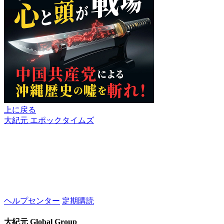
上に戻る
大紀元 エポックタイムズ
ヘルプセンター
定期購読
大紀元 Global Group