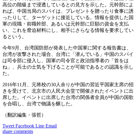
高位の階級まで浸透しているとの見方を示した。元幹部によ
れば、中国当局のスパイは、プレゼントを贈ったり食事に誘
ったりして、ターゲットに接近している。情報を提供した国
軍の現職・前職幹部、あるいは元幹部に巨額の資金を支払
い、これを脅迫材料にし、相手にさらなる情報を要求してい
るという。
今年9月、台湾国防部が発表した中国軍に関する報告書は、
台湾が攻撃された場合、台湾に「潜んでいる」中国のスパイ
は司令部に侵入し、国軍の司令官と政治指導者の「首をは
ね」、兵士の士気を下げることが可能であるとの認識を示し
た。
2016年11月、元将校の30人余りが中国の習近平国家主席の招
きを受けて、北京市の人民大会堂で開催されたイベントに出
席した。イベントに出席した台湾の関係者全員が中国の国歌
を合唱し、台湾で物議を醸した。
（翻訳編集・張哲）
Tweet
Facebook
Line
Email
share
comments