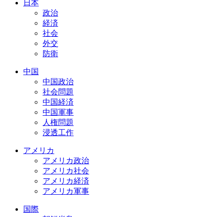
日本
政治
経済
社会
外交
防衛
中国
中国政治
社会問題
中国経済
中国軍事
人権問題
浸透工作
アメリカ
アメリカ政治
アメリカ社会
アメリカ経済
アメリカ軍事
国際