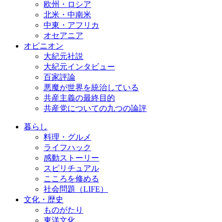
欧州・ロシア
北米・中南米
中東・アフリカ
オセアニア
オピニオン
大紀元社説
大紀元インタビュー
百家評論
悪魔が世界を統治している
共産主義の最終目的
共産党についての九つの論評
暮らし
料理・グルメ
ライフハック
感動ストーリー
スピリチュアル
こころを修める
社会問題（LIFE）
文化・歴史
ものがたり
東洋文化