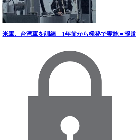
米軍、台湾軍を訓練 1年前から極秘で実施＝報道