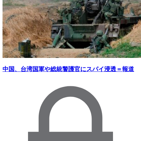
中国、台湾国軍や総統警護官にスパイ浸透＝報道