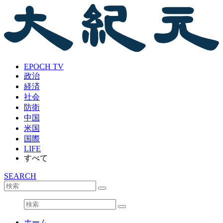
EPOCH TV
政治
経済
社会
防衛
中国
米国
国際
LIFE
すべて
SEARCH
ホーム