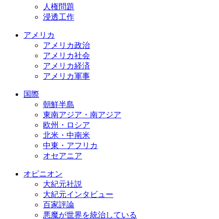
人権問題
浸透工作
アメリカ
アメリカ政治
アメリカ社会
アメリカ経済
アメリカ軍事
国際
朝鮮半島
東南アジア・南アジア
欧州・ロシア
北米・中南米
中東・アフリカ
オセアニア
オピニオン
大紀元社説
大紀元インタビュー
百家評論
悪魔が世界を統治している