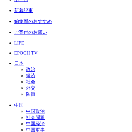
新着記事
編集部のおすすめ
ご寄付のお願い
LIFE
EPOCH TV
日本
政治
経済
社会
外交
防衛
中国
中国政治
社会問題
中国経済
中国軍事