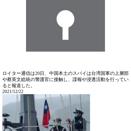
ロイター通信は20日、中国本土のスパイは台湾国軍の上層部
や蔡英文総統の警護官に接触し、諜報や浸透活動を行ってい
ると報道した。
2021/12/22