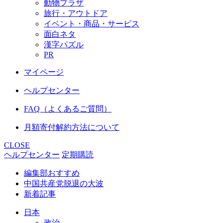
動物プラザ
旅行・アウトドア
イベント・商品・サービス
面白ネタ
漢字パズル
PR
マイページ
ヘルプセンター
FAQ（よくあるご質問）
月額寄付解約方法について
CLOSE
ヘルプセンター
定期購読
編集部おすすめ
中国共産党脱退の大波
新着記事
日本
政治