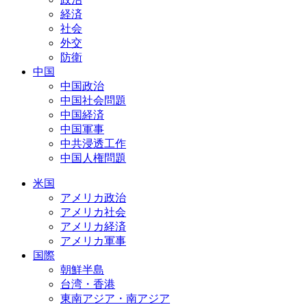
経済
社会
外交
防衛
中国
中国政治
中国社会問題
中国経済
中国軍事
中共浸透工作
中国人権問題
米国
アメリカ政治
アメリカ社会
アメリカ経済
アメリカ軍事
国際
朝鮮半島
台湾・香港
東南アジア・南アジア