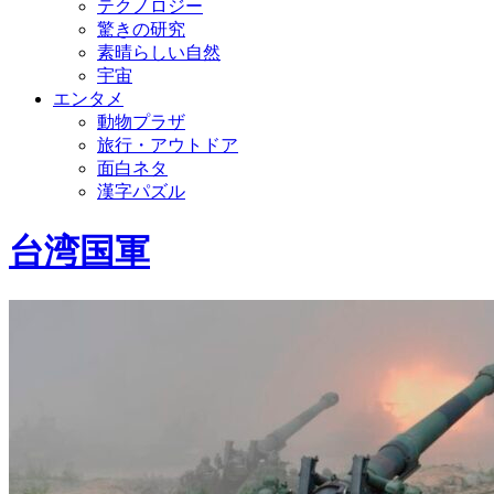
テクノロジー
驚きの研究
素晴らしい自然
宇宙
エンタメ
動物プラザ
旅行・アウトドア
面白ネタ
漢字パズル
台湾国軍