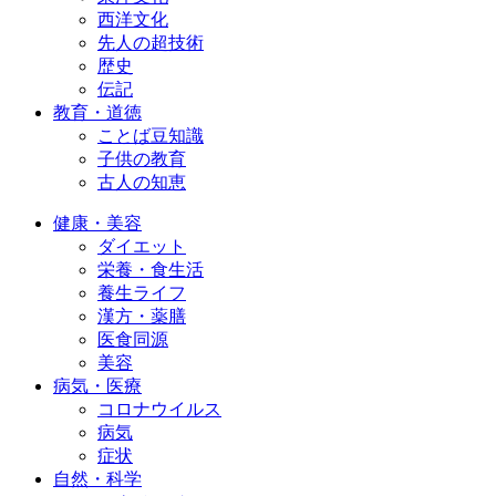
西洋文化
先人の超技術
歴史
伝記
教育・道徳
ことば豆知識
子供の教育
古人の知恵
健康・美容
ダイエット
栄養・食生活
養生ライフ
漢方・薬膳
医食同源
美容
病気・医療
コロナウイルス
病気
症状
自然・科学