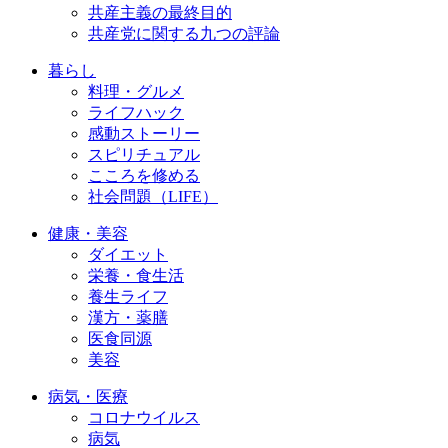
共産主義の最終目的
共産党に関する九つの評論
暮らし
料理・グルメ
ライフハック
感動ストーリー
スピリチュアル
こころを修める
社会問題（LIFE）
健康・美容
ダイエット
栄養・食生活
養生ライフ
漢方・薬膳
医食同源
美容
病気・医療
コロナウイルス
病気