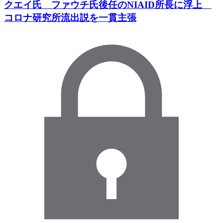
クエイ氏 ファウチ氏後任のNIAID所長に浮上
コロナ研究所流出説を一貫主張