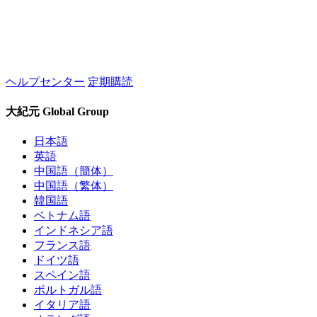
ヘルプセンター
定期購読
大紀元 Global Group
日本語
英語
中国語（簡体）
中国語（繁体）
韓国語
ベトナム語
インドネシア語
フランス語
ドイツ語
スペイン語
ポルトガル語
イタリア語