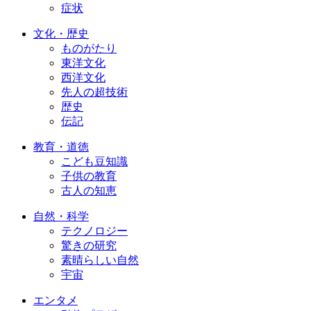
症状
文化・歴史
ものがたり
東洋文化
西洋文化
先人の超技術
歴史
伝記
教育・道徳
こども豆知識
子供の教育
古人の知恵
自然・科学
テクノロジー
驚きの研究
素晴らしい自然
宇宙
エンタメ