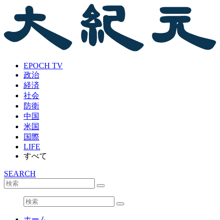
EPOCH TV
政治
経済
社会
防衛
中国
米国
国際
LIFE
すべて
SEARCH
ホーム