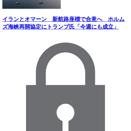
イランとオマーン 新航路座標で合意へ ホルム
ズ海峡再開協定にトランプ氏「今週にも成立」