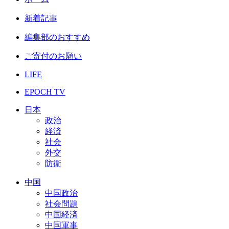
新着記事
編集部のおすすめ
ご寄付のお願い
LIFE
EPOCH TV
日本
政治
経済
社会
外交
防衛
中国
中国政治
社会問題
中国経済
中国軍事