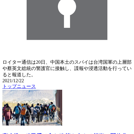
ロイター通信は20日、中国本土のスパイは台湾国軍の上層部
や蔡英文総統の警護官に接触し、諜報や浸透活動を行ってい
ると報道した。
2021/12/22
トップニュース