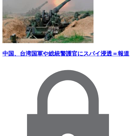
中国、台湾国軍や総統警護官にスパイ浸透＝報道