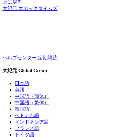
上に戻る
大紀元 エポックタイムズ
ヘルプセンター
定期購読
大紀元 Global Group
日本語
英語
中国語（簡体）
中国語（繁体）
韓国語
ベトナム語
インドネシア語
フランス語
ドイツ語