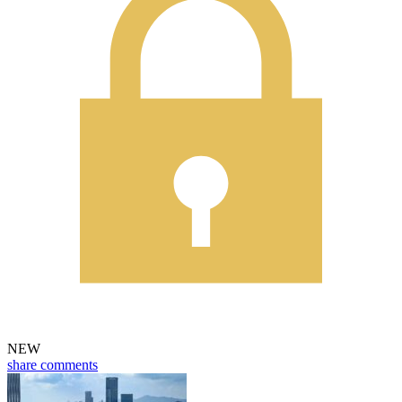
NEW
share
comments