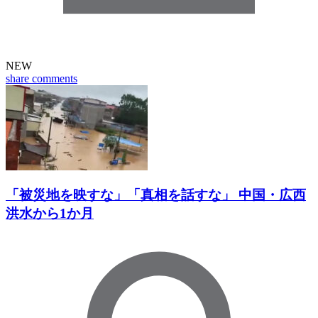
NEW
share
comments
「被災地を映すな」「真相を話すな」 中国・広西
洪水から1か月