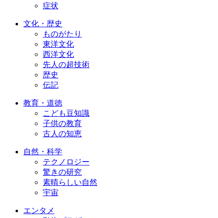
症状
文化・歴史
ものがたり
東洋文化
西洋文化
先人の超技術
歴史
伝記
教育・道徳
こども豆知識
子供の教育
古人の知恵
自然・科学
テクノロジー
驚きの研究
素晴らしい自然
宇宙
エンタメ