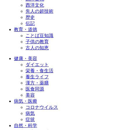
西洋文化
先人の超技術
歴史
伝記
教育・道徳
ことば豆知識
子供の教育
古人の知恵
健康・美容
ダイエット
栄養・食生活
養生ライフ
漢方・薬膳
医食同源
美容
病気・医療
コロナウイルス
病気
症状
自然・科学