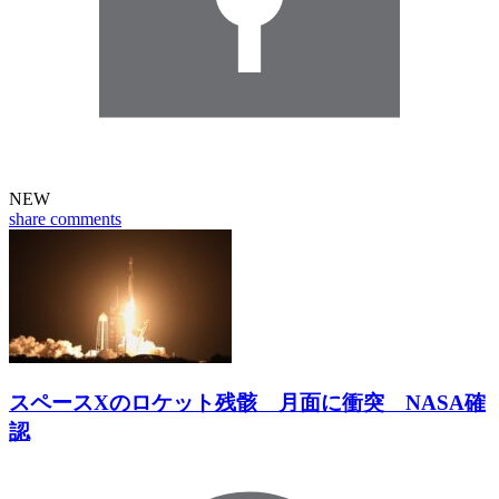
NEW
share
comments
スペースXのロケット残骸 月面に衝突 NASA確
認