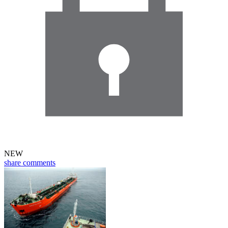
NEW
share
comments