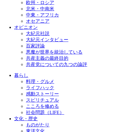
欧州・ロシア
北米・中南米
中東・アフリカ
オセアニア
オピニオン
大紀元社説
大紀元インタビュー
百家評論
悪魔が世界を統治している
共産主義の最終目的
共産党についての九つの論評
暮らし
料理・グルメ
ライフハック
感動ストーリー
スピリチュアル
こころを修める
社会問題（LIFE）
文化・歴史
ものがたり
東洋文化