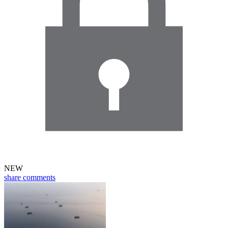
NEW
share
comments