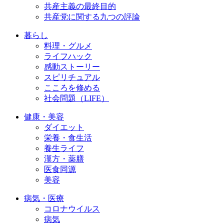
共産主義の最終目的
共産党に関する九つの評論
暮らし
料理・グルメ
ライフハック
感動ストーリー
スピリチュアル
こころを修める
社会問題（LIFE）
健康・美容
ダイエット
栄養・食生活
養生ライフ
漢方・薬膳
医食同源
美容
病気・医療
コロナウイルス
病気