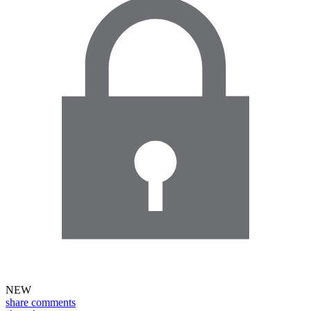
NEW
share
comments