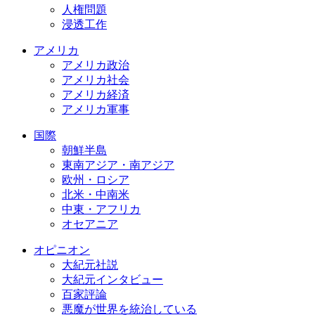
人権問題
浸透工作
アメリカ
アメリカ政治
アメリカ社会
アメリカ経済
アメリカ軍事
国際
朝鮮半島
東南アジア・南アジア
欧州・ロシア
北米・中南米
中東・アフリカ
オセアニア
オピニオン
大紀元社説
大紀元インタビュー
百家評論
悪魔が世界を統治している