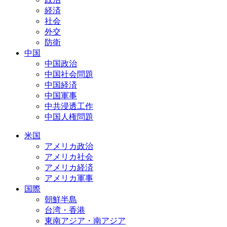
経済
社会
外交
防衛
中国
中国政治
中国社会問題
中国経済
中国軍事
中共浸透工作
中国人権問題
米国
アメリカ政治
アメリカ社会
アメリカ経済
アメリカ軍事
国際
朝鮮半島
台湾・香港
東南アジア・南アジア