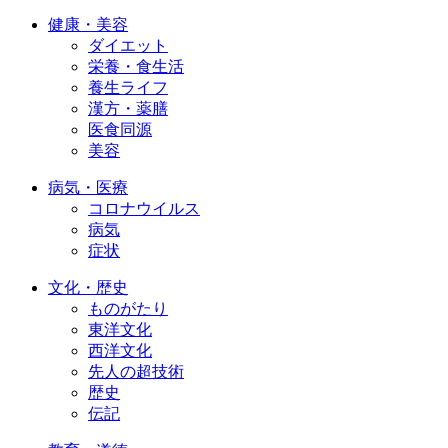
健康・美容
ダイエット
栄養・食生活
養生ライフ
漢方・薬膳
医食同源
美容
病気・医療
コロナウイルス
病気
症状
文化・歴史
ものがたり
東洋文化
西洋文化
先人の超技術
歴史
伝記