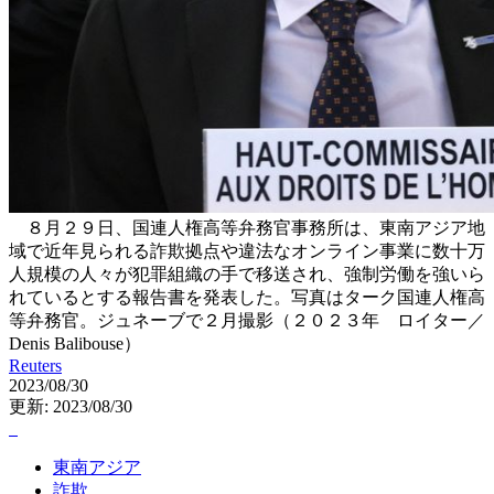
８月２９日、国連人権高等弁務官事務所は、東南アジア地
域で近年見られる詐欺拠点や違法なオンライン事業に数十万
人規模の人々が犯罪組織の手で移送され、強制労働を強いら
れているとする報告書を発表した。写真はターク国連人権高
等弁務官。ジュネーブで２月撮影（２０２３年 ロイター／
Denis Balibouse）
Reuters
2023/08/30
更新: 2023/08/30
東南アジア
詐欺