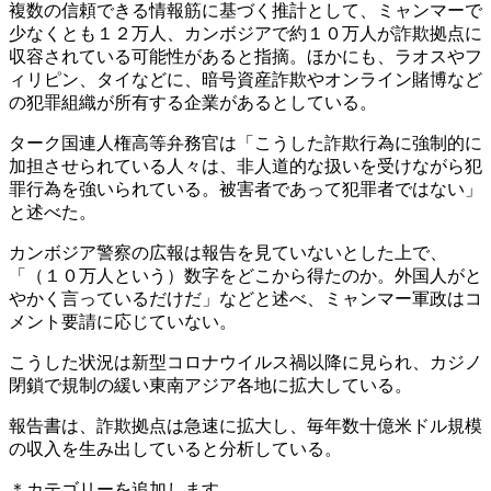
複数の信頼できる情報筋に基づく推計として、ミャンマーで
少なくとも１２万人、カンボジアで約１０万人が詐欺拠点に
収容されている可能性があると指摘。ほかにも、ラオスやフ
ィリピン、タイなどに、暗号資産詐欺やオンライン賭博など
の犯罪組織が所有する企業があるとしている。
ターク国連人権高等弁務官は「こうした詐欺行為に強制的に
加担させられている人々は、非人道的な扱いを受けながら犯
罪行為を強いられている。被害者であって犯罪者ではない」
と述べた。
カンボジア警察の広報は報告を見ていないとした上で、
「（１０万人という）数字をどこから得たのか。外国人がと
やかく言っているだけだ」などと述べ、ミャンマー軍政はコ
メント要請に応じていない。
こうした状況は新型コロナウイルス禍以降に見られ、カジノ
閉鎖で規制の緩い東南アジア各地に拡大している。
報告書は、詐欺拠点は急速に拡大し、毎年数十億米ドル規模
の収入を生み出していると分析している。
＊カテゴリーを追加します