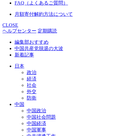
FAQ（よくあるご質問）
月額寄付解約方法について
CLOSE
ヘルプセンター
定期購読
編集部おすすめ
中国共産党脱退の大波
新着記事
日本
政治
経済
社会
外交
防衛
中国
中国政治
中国社会問題
中国経済
中国軍事