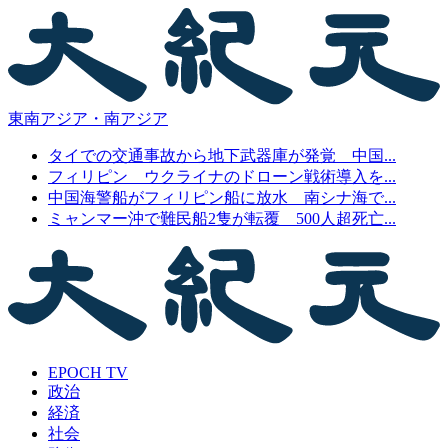
東南アジア・南アジア
タイでの交通事故から地下武器庫が発覚 中国...
フィリピン ウクライナのドローン戦術導入を...
中国海警船がフィリピン船に放水 南シナ海で...
ミャンマー沖で難民船2隻が転覆 500人超死亡...
EPOCH TV
政治
経済
社会