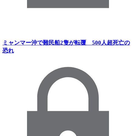
ミャンマー沖で難民船2隻が転覆 500人超死亡の
恐れ