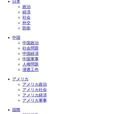
日本
政治
経済
社会
外交
防衛
中国
中国政治
社会問題
中国経済
中国軍事
人権問題
浸透工作
アメリカ
アメリカ政治
アメリカ社会
アメリカ経済
アメリカ軍事
国際