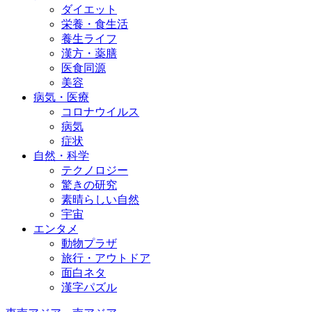
ダイエット
栄養・食生活
養生ライフ
漢方・薬膳
医食同源
美容
病気・医療
コロナウイルス
病気
症状
自然・科学
テクノロジー
驚きの研究
素晴らしい自然
宇宙
エンタメ
動物プラザ
旅行・アウトドア
面白ネタ
漢字パズル