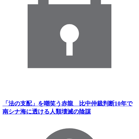
「法の支配」を嘲笑う赤龍 比中仲裁判断10年で
南シナ海に透ける人類壊滅の陰謀