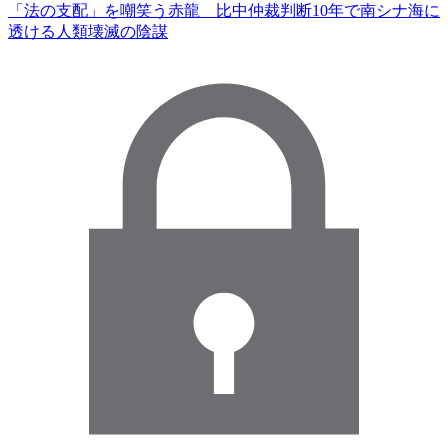
「法の支配」を嘲笑う赤龍 比中仲裁判断10年で南シナ海に
透ける人類壊滅の陰謀