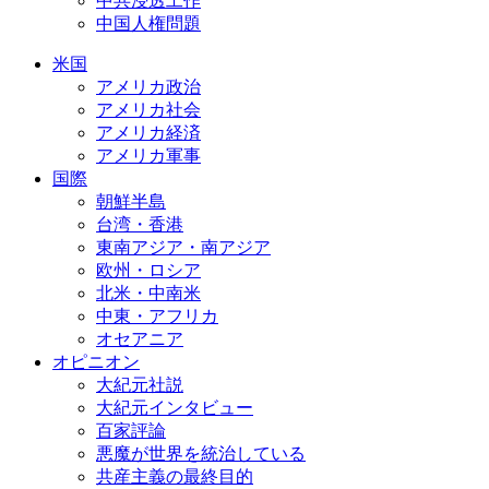
中共浸透工作
中国人権問題
米国
アメリカ政治
アメリカ社会
アメリカ経済
アメリカ軍事
国際
朝鮮半島
台湾・香港
東南アジア・南アジア
欧州・ロシア
北米・中南米
中東・アフリカ
オセアニア
オピニオン
大紀元社説
大紀元インタビュー
百家評論
悪魔が世界を統治している
共産主義の最終目的