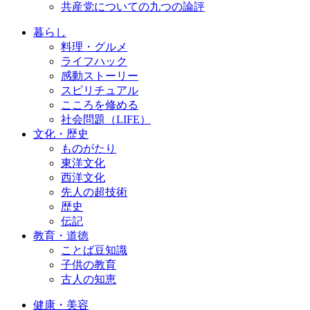
共産党についての九つの論評
暮らし
料理・グルメ
ライフハック
感動ストーリー
スピリチュアル
こころを修める
社会問題（LIFE）
文化・歴史
ものがたり
東洋文化
西洋文化
先人の超技術
歴史
伝記
教育・道徳
ことば豆知識
子供の教育
古人の知恵
健康・美容