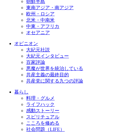
朝鮮半島
東南アジア・南アジア
欧州・ロシア
北米・中南米
中東・アフリカ
オセアニア
オピニオン
大紀元社説
大紀元インタビュー
百家評論
悪魔が世界を統治している
共産主義の最終目的
共産党に関する九つの評論
暮らし
料理・グルメ
ライフハック
感動ストーリー
スピリチュアル
こころを修める
社会問題（LIFE）