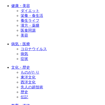
健康・美容
ダイエット
栄養・食生活
養生ライフ
漢方・薬膳
医食同源
美容
病気・医療
コロナウイルス
病気
症状
文化・歴史
ものがたり
東洋文化
西洋文化
先人の超技術
歴史
伝記