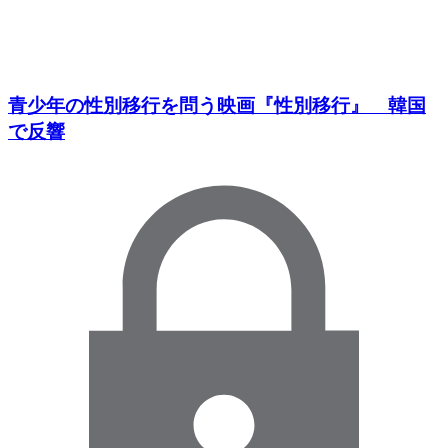
青少年の性別移行を問う映画『性別移行』 韓国
で反響