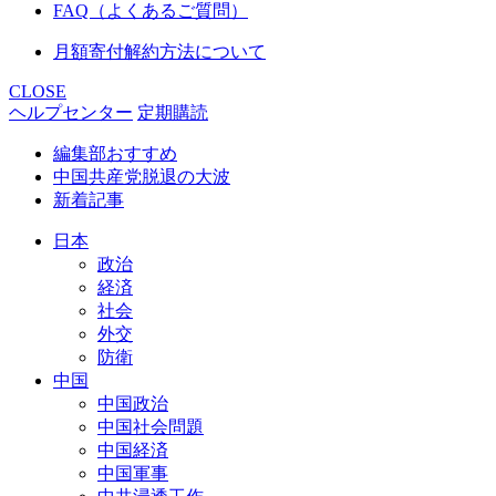
FAQ（よくあるご質問）
月額寄付解約方法について
CLOSE
ヘルプセンター
定期購読
編集部おすすめ
中国共産党脱退の大波
新着記事
日本
政治
経済
社会
外交
防衛
中国
中国政治
中国社会問題
中国経済
中国軍事