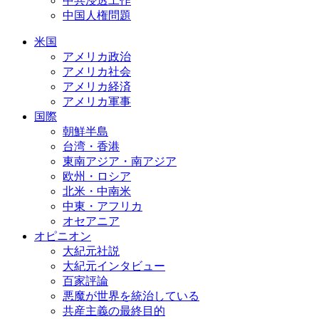
中共浸透工作
中国人権問題
米国
アメリカ政治
アメリカ社会
アメリカ経済
アメリカ軍事
国際
朝鮮半島
台湾・香港
東南アジア・南アジア
欧州・ロシア
北米・中南米
中東・アフリカ
オセアニア
オピニオン
大紀元社説
大紀元インタビュー
百家評論
悪魔が世界を統治している
共産主義の最終目的