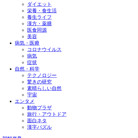
ダイエット
栄養・食生活
養生ライフ
漢方・薬膳
医食同源
美容
病気・医療
コロナウイルス
病気
症状
自然・科学
テクノロジー
驚きの研究
素晴らしい自然
宇宙
エンタメ
動物プラザ
旅行・アウトドア
面白ネタ
漢字パズル