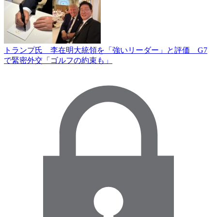
トランプ氏 李在明大統領を「強いリーダー」と評価 G7
で緊密外交「ゴルフの約束も」