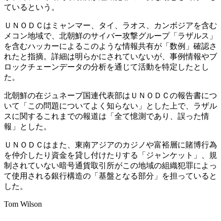
ているという。
ＵＮＯＤＣはミャンマー、タイ、ラオス、カンボジアを含む
メコン地域で、北朝鮮のサイバー攻撃グループ「ラザルス」
を含むハッカーによるこのような情報共有が「数例」確認さ
れたと指摘。詳細は明らかにされていないが、事例情報やブ
ロックチェーンデータの分析を通じて活動を特定したとし
た。
北朝鮮の在ジュネーブ国連代表部はＵＮＯＤＣの報告書につ
いて「この問題についてよく知らない」とした上で、ラザル
スに関するこれまでの報道は「全て憶測であり、誤った情
報」とした。
ＵＮＯＤＣはまた、東南アジアのカジノや富裕層に賭博行為
を仲介したり資金を貸し付けたりする「ジャンケット」、規
制されていない暗号通貨取引所がこの地域の組織犯罪によっ
て使用される銀行構造の「基盤となる部分」を担っていると
した。
Tom Wilson