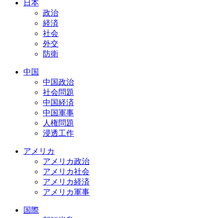
日本
政治
経済
社会
外交
防衛
中国
中国政治
社会問題
中国経済
中国軍事
人権問題
浸透工作
アメリカ
アメリカ政治
アメリカ社会
アメリカ経済
アメリカ軍事
国際