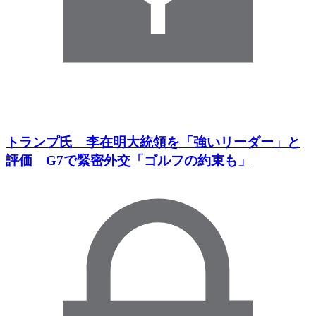
トランプ氏 李在明大統領を「強いリーダー」と
評価 G7で緊密外交「ゴルフの約束も」