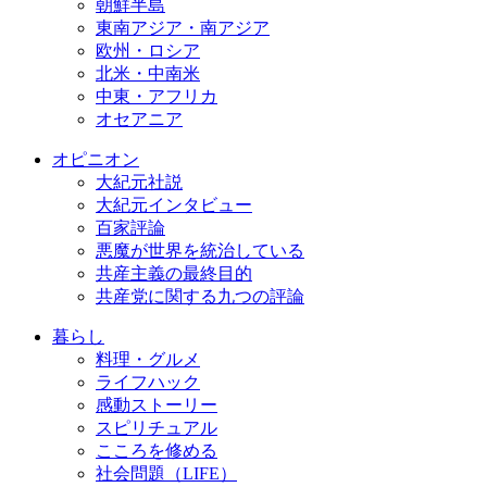
朝鮮半島
東南アジア・南アジア
欧州・ロシア
北米・中南米
中東・アフリカ
オセアニア
オピニオン
大紀元社説
大紀元インタビュー
百家評論
悪魔が世界を統治している
共産主義の最終目的
共産党に関する九つの評論
暮らし
料理・グルメ
ライフハック
感動ストーリー
スピリチュアル
こころを修める
社会問題（LIFE）