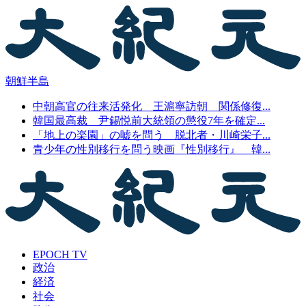
朝鮮半島
中朝高官の往来活発化 王滬寧訪朝 関係修復...
韓国最高裁 尹錫悦前大統領の懲役7年を確定...
「地上の楽園」の嘘を問う 脱北者・川崎栄子...
青少年の性別移行を問う映画『性別移行』 韓...
EPOCH TV
政治
経済
社会