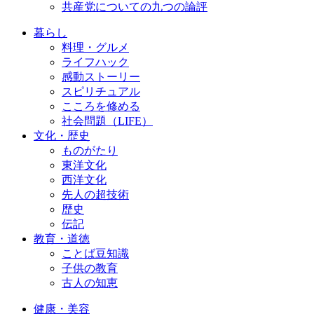
共産党についての九つの論評
暮らし
料理・グルメ
ライフハック
感動ストーリー
スピリチュアル
こころを修める
社会問題（LIFE）
文化・歴史
ものがたり
東洋文化
西洋文化
先人の超技術
歴史
伝記
教育・道徳
ことば豆知識
子供の教育
古人の知恵
健康・美容