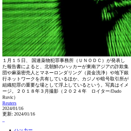
１月１５日、 国連薬物犯罪事務所（ＵＮＯＤＣ）が発表し
た報告書によると、北朝鮮のハッカーが東南アジアの詐欺集
団や麻薬密売人とマネーロンダリング（資金洗浄）や地下銀
行ネットワークを共有しているほか、カジノや暗号取引所が
組織犯罪の重要な場として浮上しているという。写真はイメ
ージ。２０１８年３月撮影（２０２４年 ロイター/Dado
Ruvic）
Reuters
2024/01/16
更新: 2024/01/16
ハッカー