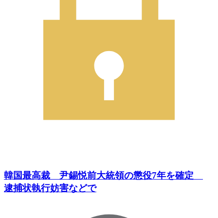
韓国最高裁 尹錫悦前大統領の懲役7年を確定
逮捕状執行妨害などで