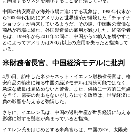
に関連するリスクを縮小することを目指している。
中国の格安商品が海外市場に進出する現象は、1990年代末か
ら2000年代初めにアメリカと世界経済が経験した「チャイナ
ショック」が再来しているようだ。その際、中国製の安価な
商品が市場に溢れ、外国製造業の雇用が減少した。経済学者
らは、1999年から2011年の間に、中国からの輸入を増やすこ
とによってアメリカは200万以上の雇用を失ったと指摘して
いる。
米財務省長官、中国経済モデルに批判
4月5日、訪中した米ジャネット・イエレン財務省長官は、格
安商品の輸出に頼る中国の経済モデルは持続可能ではなく、
急速な成長は見込めないと警告。また、供給に一方的に焦点
を当て、需要の創出をないがしろにする政策は、世界経済に
負の影響を与えると強調した。
さらに、イエレン氏は、中国の過剰生産が世界経済に与える
影響に対する懸念が高まっていると指摘。
イエレン氏をはじめとする米高官らは、中国のEV、太陽光