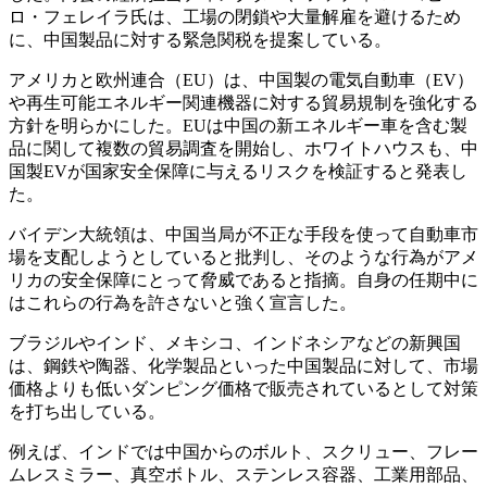
ロ・フェレイラ氏は、工場の閉鎖や大量解雇を避けるため
に、中国製品に対する緊急関税を提案している。
アメリカと欧州連合（EU）は、中国製の電気自動車（EV）
や再生可能エネルギー関連機器に対する貿易規制を強化する
方針を明らかにした。EUは中国の新エネルギー車を含む製
品に関して複数の貿易調査を開始し、ホワイトハウスも、中
国製EVが国家安全保障に与えるリスクを検証すると発表し
た。
バイデン大統領は、中国当局が不正な手段を使って自動車市
場を支配しようとしていると批判し、そのような行為がアメ
リカの安全保障にとって脅威であると指摘。自身の任期中に
はこれらの行為を許さないと強く宣言した。
ブラジルやインド、メキシコ、インドネシアなどの新興国
は、鋼鉄や陶器、化学製品といった中国製品に対して、市場
価格よりも低いダンピング価格で販売されているとして対策
を打ち出している。
例えば、インドでは中国からのボルト、スクリュー、フレー
ムレスミラー、真空ボトル、ステンレス容器、工業用部品、