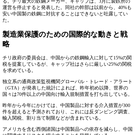
る。チリ最大の鉄鋼メーカー、キャップは、3月に製鉄所の
運営を停止すると発表した。同社の幹部は以前から、40%も
安い中国製の鉄鋼に対抗することはできないと吐露してい
た。
製造業保護のための国際的な動きと戦
略
チリ政府の委員会は、中国からの鉄鋼輸入に対して15%の関
税を提案しているが、キャップ社はさらに厳しい25%の関税
を求めている。
独立系の通商政策監視機関グローバル・トレード・アラート
（GTA）が発表した統計によれば、昨年初め以降、世界の
国々は70件以上の中国向け輸入規制措置を打ち出している。
昨年から今年にかけては、中国製品に対する介入措置が300
件を超えると予測されており、これには反ダンピング調査、
輸入関税、割り当て制限などが含まれている。
アメリカを含む西側諸国は中国製品への依存を減らし、中国