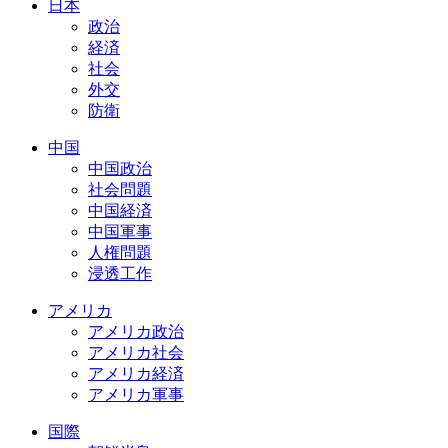
日本
政治
経済
社会
外交
防衛
中国
中国政治
社会問題
中国経済
中国軍事
人権問題
浸透工作
アメリカ
アメリカ政治
アメリカ社会
アメリカ経済
アメリカ軍事
国際