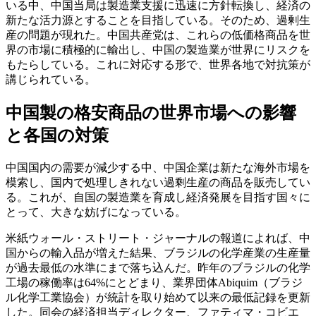
いる中、中国当局は製造業支援に迅速に方針転換し、経済の
新たな活力源とすることを目指している。そのため、過剰生
産の問題が現れた。中国共産党は、これらの低価格商品を世
界の市場に積極的に輸出し、中国の製造業が世界にリスクを
もたらしている。これに対応する形で、世界各地で対抗策が
講じられている。
中国製の格安商品の世界市場への影響
と各国の対策
中国国内の需要が減少する中、中国企業は新たな海外市場を
模索し、国内で処理しきれない過剩生産の商品を販売してい
る。これが、自国の製造業を育成し経済発展を目指す国々に
とって、大きな妨げになっている。
米紙ウォール・ストリート・ジャーナルの報道によれば、中
国からの輸入品が増えた結果、ブラジルの化学産業の生産量
が過去最低の水準にまで落ち込んだ。昨年のブラジルの化学
工場の稼働率は64%にとどまり、業界団体Abiquim（ブラジ
ル化学工業協会）が統計を取り始めて以来の最低記録を更新
した。同会の経済担当ディレクター、ファティマ・コビエ