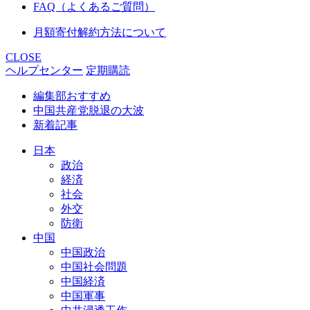
FAQ（よくあるご質問）
月額寄付解約方法について
CLOSE
ヘルプセンター
定期購読
編集部おすすめ
中国共産党脱退の大波
新着記事
日本
政治
経済
社会
外交
防衛
中国
中国政治
中国社会問題
中国経済
中国軍事