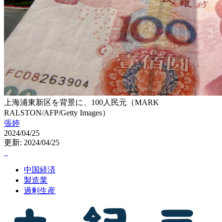
上海浦東新区を背景に、100人民元（MARK
RALSTON/AFP/Getty Images）
張婷
2024/04/25
更新: 2024/04/25
中国経済
製造業
過剰生産