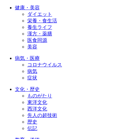
健康・美容
ダイエット
栄養・食生活
養生ライフ
漢方・薬膳
医食同源
美容
病気・医療
コロナウイルス
病気
症状
文化・歴史
ものがたり
東洋文化
西洋文化
先人の超技術
歴史
伝記