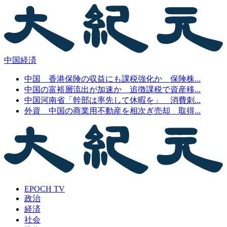
中国経済
中国 香港保険の収益にも課税強化か 保険株...
中国の富裕層流出が加速か 追徴課税で資産移...
中国河南省「幹部は率先して休暇を」 消費刺...
外資 中国の商業用不動産を相次ぎ売却 取得...
EPOCH TV
政治
経済
社会