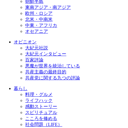
朝鮮半島
東南アジア・南アジア
欧州・ロシア
北米・中南米
中東・アフリカ
オセアニア
オピニオン
大紀元社説
大紀元インタビュー
百家評論
悪魔が世界を統治している
共産主義の最終目的
共産党に関する九つの評論
暮らし
料理・グルメ
ライフハック
感動ストーリー
スピリチュアル
こころを修める
社会問題（LIFE）