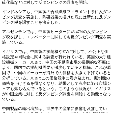
硫化黒などに対して反ダンピングの調査を開始。
インドネシアも、中国製の合成繊維フィラメント糸に反ダン
ピング調査を実施し、陶磁器製の溶けた塊には新たに反ダン
ピング税を課すことを決定した。
アルゼンチンでは、中国製ヒーターに43.47%の反ダンピン
グ税を課し、エレベーターに関しても反ダンピング調査を実
施している。
イギリスでは、中国製の掘削機やEVに対して、不公正な価
格設定や補助金に関する調査が行われている。英国の大手建
設機械メーカーJCBは、中国の不動産市場の長期的な不振に
より、国内での掘削機需要が減少していると指摘。これが原
因で、中国のメーカーが海外での価格を大きく下げていると
分析している。JCBはこの価格競争に巻き込まれ、掘削機の
価格を下げざるを得なくなり、結果として赤字に陥り市場シ
ェアも落ち込んでいるという。このような状況が、イギリス
が中国企業に対して反ダンピング調査を開始する動機となっ
ている。
中国製品の輸出増加は、世界中の産業に影響を及ぼしてい