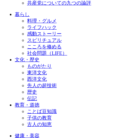
共産党についての九つの論評
暮らし
料理・グルメ
ライフハック
感動ストーリー
スピリチュアル
こころを修める
社会問題（LIFE）
文化・歴史
ものがたり
東洋文化
西洋文化
先人の超技術
歴史
伝記
教育・道徳
ことば豆知識
子供の教育
古人の知恵
健康・美容