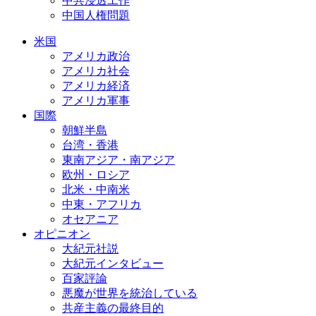
中共浸透工作
中国人権問題
米国
アメリカ政治
アメリカ社会
アメリカ経済
アメリカ軍事
国際
朝鮮半島
台湾・香港
東南アジア・南アジア
欧州・ロシア
北米・中南米
中東・アフリカ
オセアニア
オピニオン
大紀元社説
大紀元インタビュー
百家評論
悪魔が世界を統治している
共産主義の最終目的