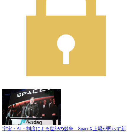
宇宙・AI・制度による世紀の競争 SpaceX上場が照らす新