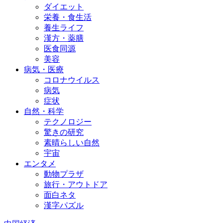
ダイエット
栄養・食生活
養生ライフ
漢方・薬膳
医食同源
美容
病気・医療
コロナウイルス
病気
症状
自然・科学
テクノロジー
驚きの研究
素晴らしい自然
宇宙
エンタメ
動物プラザ
旅行・アウトドア
面白ネタ
漢字パズル