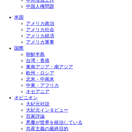
中共浸透工作
中国人権問題
米国
アメリカ政治
アメリカ社会
アメリカ経済
アメリカ軍事
国際
朝鮮半島
台湾・香港
東南アジア・南アジア
欧州・ロシア
北米・中南米
中東・アフリカ
オセアニア
オピニオン
大紀元社説
大紀元インタビュー
百家評論
悪魔が世界を統治している
共産主義の最終目的