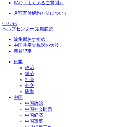
FAQ（よくあるご質問）
月額寄付解約方法について
CLOSE
ヘルプセンター
定期購読
編集部おすすめ
中国共産党脱退の大波
新着記事
日本
政治
経済
社会
外交
防衛
中国
中国政治
中国社会問題
中国経済
中国軍事