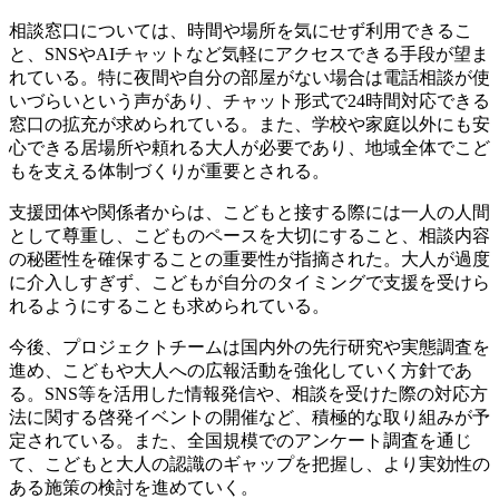
相談窓口については、時間や場所を気にせず利用できるこ
と、SNSやAIチャットなど気軽にアクセスできる手段が望ま
れている。特に夜間や自分の部屋がない場合は電話相談が使
いづらいという声があり、チャット形式で24時間対応できる
窓口の拡充が求められている。また、学校や家庭以外にも安
心できる居場所や頼れる大人が必要であり、地域全体でこど
もを支える体制づくりが重要とされる。
支援団体や関係者からは、こどもと接する際には一人の人間
として尊重し、こどものペースを大切にすること、相談内容
の秘匿性を確保することの重要性が指摘された。大人が過度
に介入しすぎず、こどもが自分のタイミングで支援を受けら
れるようにすることも求められている。
今後、プロジェクトチームは国内外の先行研究や実態調査を
進め、こどもや大人への広報活動を強化していく方針であ
る。SNS等を活用した情報発信や、相談を受けた際の対応方
法に関する啓発イベントの開催など、積極的な取り組みが予
定されている。また、全国規模でのアンケート調査を通じ
て、こどもと大人の認識のギャップを把握し、より実効性の
ある施策の検討を進めていく。