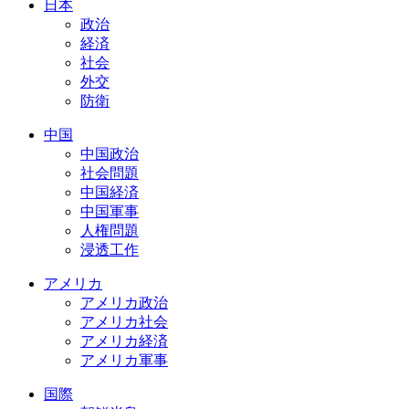
日本
政治
経済
社会
外交
防衛
中国
中国政治
社会問題
中国経済
中国軍事
人権問題
浸透工作
アメリカ
アメリカ政治
アメリカ社会
アメリカ経済
アメリカ軍事
国際