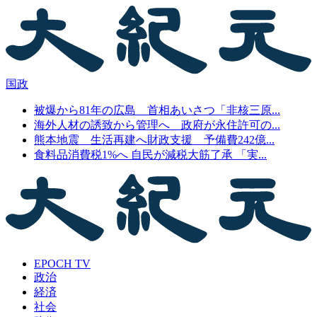
国政
被爆から81年の広島 首相あいさつ「非核三原...
海外人材の誘致から管理へ 政府が永住許可の...
熊本地震 生活再建へ財政支援 予備費242億...
食料品消費税1%へ 自民が減税大筋了承 「実...
EPOCH TV
政治
経済
社会