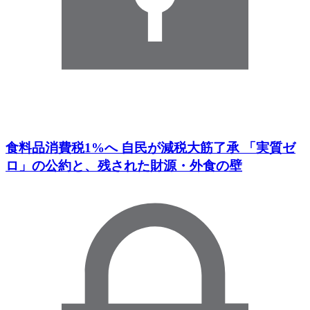
食料品消費税1%へ 自民が減税大筋了承 「実質ゼ
ロ」の公約と、残された財源・外食の壁