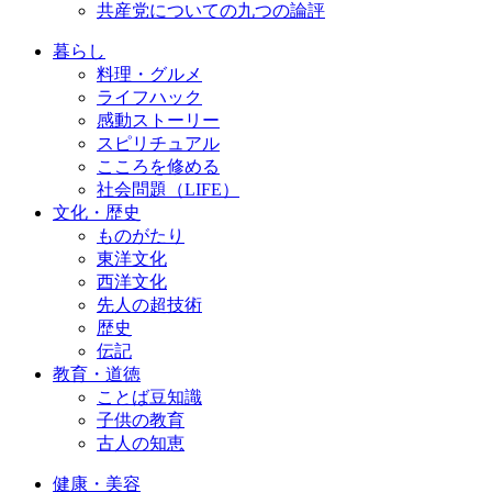
共産党についての九つの論評
暮らし
料理・グルメ
ライフハック
感動ストーリー
スピリチュアル
こころを修める
社会問題（LIFE）
文化・歴史
ものがたり
東洋文化
西洋文化
先人の超技術
歴史
伝記
教育・道徳
ことば豆知識
子供の教育
古人の知恵
健康・美容