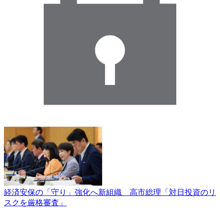
経済安保の「守り」強化へ新組織 高市総理「対日投資のリ
スクを厳格審査」