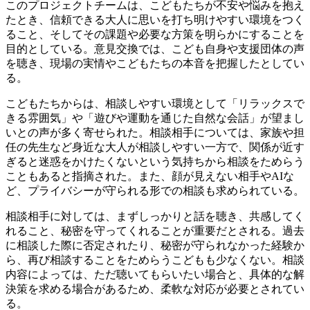
このプロジェクトチームは、こどもたちが不安や悩みを抱え
たとき、信頼できる大人に思いを打ち明けやすい環境をつく
ること、そしてその課題や必要な方策を明らかにすることを
目的としている。意見交換では、こども自身や支援団体の声
を聴き、現場の実情やこどもたちの本音を把握したとしてい
る。
こどもたちからは、相談しやすい環境として「リラックスで
きる雰囲気」や「遊びや運動を通じた自然な会話」が望まし
いとの声が多く寄せられた。相談相手については、家族や担
任の先生など身近な大人が相談しやすい一方で、関係が近す
ぎると迷惑をかけたくないという気持ちから相談をためらう
こともあると指摘された。また、顔が見えない相手やAIな
ど、プライバシーが守られる形での相談も求められている。
相談相手に対しては、まずしっかりと話を聴き、共感してく
れること、秘密を守ってくれることが重要だとされる。過去
に相談した際に否定されたり、秘密が守られなかった経験か
ら、再び相談することをためらうこどもも少なくない。相談
内容によっては、ただ聴いてもらいたい場合と、具体的な解
決策を求める場合があるため、柔軟な対応が必要とされてい
る。