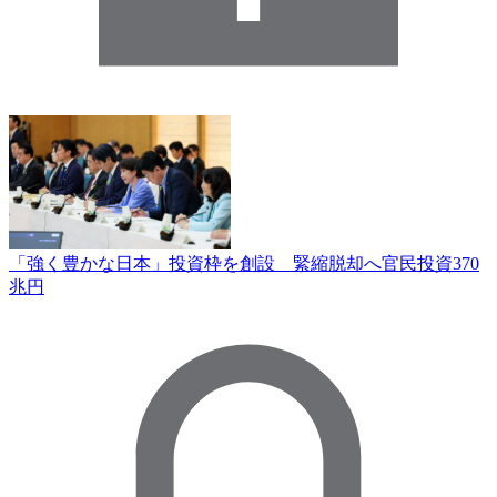
「強く豊かな日本」投資枠を創設 緊縮脱却へ官民投資370
兆円