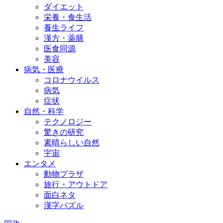
ダイエット
栄養・食生活
養生ライフ
漢方・薬膳
医食同源
美容
病気・医療
コロナウイルス
病気
症状
自然・科学
テクノロジー
驚きの研究
素晴らしい自然
宇宙
エンタメ
動物プラザ
旅行・アウトドア
面白ネタ
漢字パズル