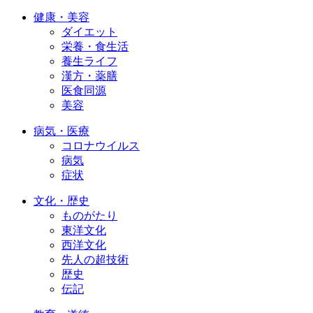
健康・美容
ダイエット
栄養・食生活
養生ライフ
漢方・薬膳
医食同源
美容
病気・医療
コロナウイルス
病気
症状
文化・歴史
ものがたり
東洋文化
西洋文化
先人の超技術
歴史
伝記