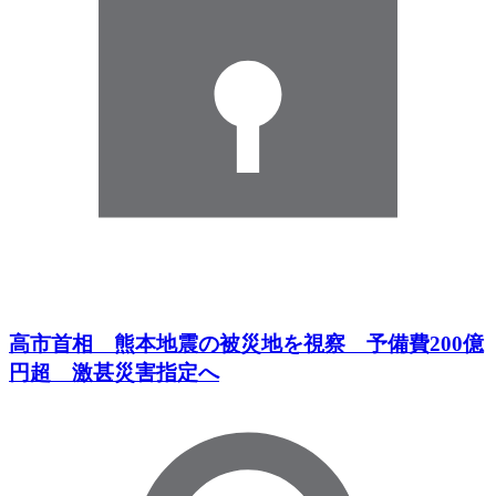
高市首相 熊本地震の被災地を視察 予備費200億
円超 激甚災害指定へ