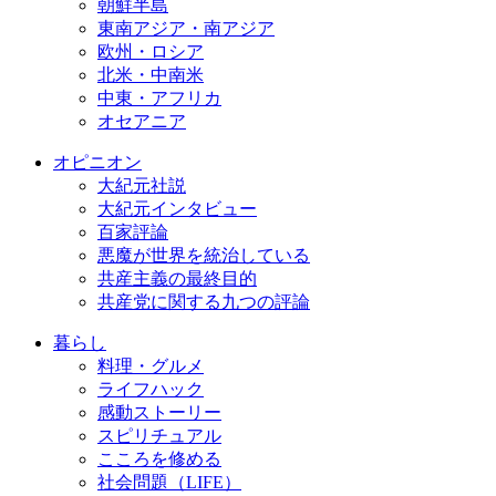
朝鮮半島
東南アジア・南アジア
欧州・ロシア
北米・中南米
中東・アフリカ
オセアニア
オピニオン
大紀元社説
大紀元インタビュー
百家評論
悪魔が世界を統治している
共産主義の最終目的
共産党に関する九つの評論
暮らし
料理・グルメ
ライフハック
感動ストーリー
スピリチュアル
こころを修める
社会問題（LIFE）