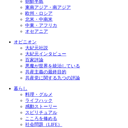
朝鮮半島
東南アジア・南アジア
欧州・ロシア
北米・中南米
中東・アフリカ
オセアニア
オピニオン
大紀元社説
大紀元インタビュー
百家評論
悪魔が世界を統治している
共産主義の最終目的
共産党に関する九つの評論
暮らし
料理・グルメ
ライフハック
感動ストーリー
スピリチュアル
こころを修める
社会問題（LIFE）