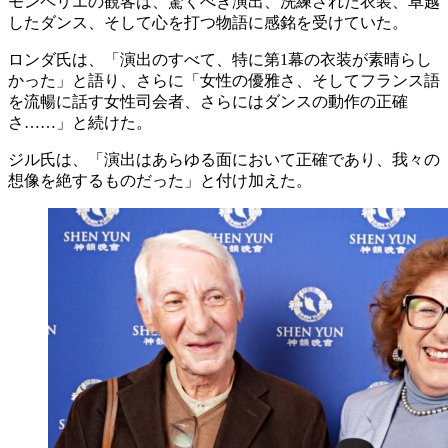
モンペリエの観客は、驚くべき演出、洗練された衣装、卓越
したダンス、そして心を打つ物語に感銘を受けていた。
ロンダ氏は、「演出のすべて、特に第1幕の衣装が素晴らし
かった」と語り、さらに「女性の優雅さ、そしてフランス語
を流暢に話す女性司会者、さらにはダンスの動作の正確
さ……」と続けた。
ジル氏は、「演出はあらゆる面において正確であり、我々の
想像を絶するものだった」と付け加えた。