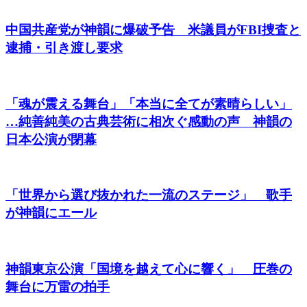
中国共産党が神韻に爆破予告 米議員がFBI捜査と
逮捕・引き渡し要求
「魂が震える舞台」「本当に全てが素晴らしい」
…純善純美の古典芸術に相次ぐ感動の声 神韻の
日本公演が閉幕
「世界から選び抜かれた一流のステージ」 歌手
が神韻にエール
神韻東京公演「国境を越えて心に響く」 圧巻の
舞台に万雷の拍手