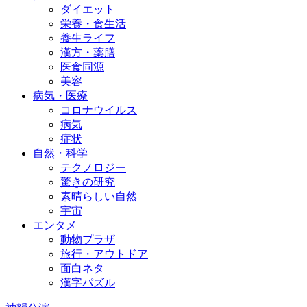
ダイエット
栄養・食生活
養生ライフ
漢方・薬膳
医食同源
美容
病気・医療
コロナウイルス
病気
症状
自然・科学
テクノロジー
驚きの研究
素晴らしい自然
宇宙
エンタメ
動物プラザ
旅行・アウトドア
面白ネタ
漢字パズル