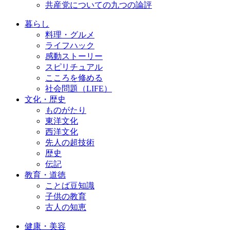
共産党についての九つの論評
暮らし
料理・グルメ
ライフハック
感動ストーリー
スピリチュアル
こころを修める
社会問題（LIFE）
文化・歴史
ものがたり
東洋文化
西洋文化
先人の超技術
歴史
伝記
教育・道徳
ことば豆知識
子供の教育
古人の知恵
健康・美容