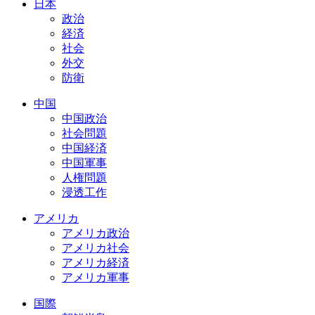
日本
政治
経済
社会
外交
防衛
中国
中国政治
社会問題
中国経済
中国軍事
人権問題
浸透工作
アメリカ
アメリカ政治
アメリカ社会
アメリカ経済
アメリカ軍事
国際