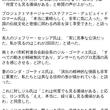
「何度でも見る価値がある」と称賛の声が上がった。
プロジェクトマネージャーのステファニー・デュピュイ＝ド
ロマール氏は、「本当に素晴らしく、非常に気に入った。中
国の伝統文化と密接に関わる内容を深く享受できた」と語っ
た。
友人のジェフリー・セッシア氏は、「実に見事な公演だっ
た。私が見るのはこれが2回目だ」と述べた。
南ミネバ市町村連合会副会長のジル・ゴーティエ氏は、「す
べての動きが精確無比であり、ダンサーたちのプロ意識の高
さを感じさせる」と評した。
妻のロンダ・ゴーティエ氏は、「演出の精神的な側面も非常
に重要だ。私たちとは異なる信仰の形が描かれている」と語
った。
これに対しジル氏は「これは何度でも見る価値がある」と応
じ、ロンダ氏も「ええ、本当に。繰り返し見る価値がある
わ」と同意した。