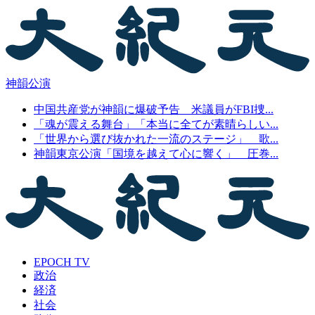
神韻公演
中国共産党が神韻に爆破予告 米議員がFBI捜...
「魂が震える舞台」「本当に全てが素晴らしい...
「世界から選び抜かれた一流のステージ」 歌...
神韻東京公演「国境を越えて心に響く」 圧巻...
EPOCH TV
政治
経済
社会