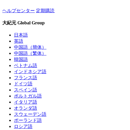
ヘルプセンター
定期購読
大紀元 Global Group
日本語
英語
中国語（簡体）
中国語（繁体）
韓国語
ベトナム語
インドネシア語
フランス語
ドイツ語
スペイン語
ポルトガル語
イタリア語
オランダ語
スウェーデン語
ポーランド語
ロシア語