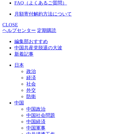
FAQ（よくあるご質問）
月額寄付解約方法について
CLOSE
ヘルプセンター
定期購読
編集部おすすめ
中国共産党脱退の大波
新着記事
日本
政治
経済
社会
外交
防衛
中国
中国政治
中国社会問題
中国経済
中国軍事