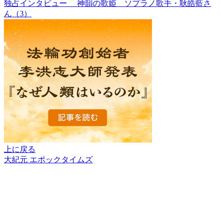
独占インタビュー 神韻の歌姫 ソプラノ歌手・耿皓藍さ
ん（3）
上に戻る
大紀元 エポックタイムズ