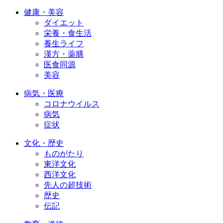
健康・美容
ダイエット
栄養・食生活
養生ライフ
漢方・薬膳
医食同源
美容
病気・医療
コロナウイルス
病気
症状
文化・歴史
ものがたり
東洋文化
西洋文化
先人の超技術
歴史
伝記