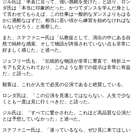
ジル氏は「率直に言って、強い感銘を受けた」と語り、ロン
ダ氏は「本当に印象的だった。かつてダンスを学んだ身とし
て言わせてもらえば、この仕事は一般的なダンスよりもはる
かに過酷なはずだ。相当に若い頃から練習を始めなければな
らないだろう」と推察した。
また、ステファニー氏は「仏教徒として、演出の中にある自
然で純粋な感覚、そして物語が誇張されていない点も非常に
好ましく感じた」と述べた。
ジェフリー氏も、「伝統的な物語が非常に豊富で、時折ユー
モアも交えられており、このような形での提示は非常に有益
だ」と語った。
観客は、これが人生で必見の公演であると絶賛している。
ロンダ氏は、「この公演を見逃してはならない。人生で少な
くとも一度は見に行くべきだ」と語った。
ジル氏は、「すべてに驚かされた。これほど高品質な公演だ
とは予想していなかった」と述べた。
ステファニー氏は、「迷っているなら、ぜひ見に来てほしい