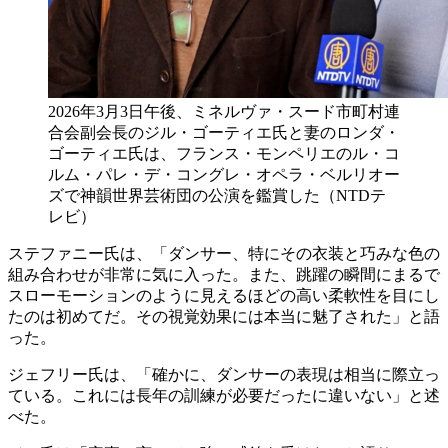
2026年3月3日午後、ミネルヴァ・スード市町村連
合会副会長のジル・ゴーティエ氏と妻のロンダ・
ゴーティエ氏は、フランス・モンペリエのル・コ
ルム・パレ・デ・コングレ・オペラ・ベルリオー
ズで神韻世界芸術団の公演を鑑賞した（NTDテ
レビ）
ステファニー氏は、「ダンサー、特にその衣装と巧みな色の
組み合わせが非常に気に入った。また、跳躍の瞬間にまるで
スローモーションのように見えるほどの高い柔軟性を目にし
たのは初めてだ。その視覚効果には本当に魅了された」と語
った。
ジェフリー氏は、「確かに、ダンサーの表現は相当に際立っ
ている。これには長年の訓練が必要だったに違いない」と述
べた。