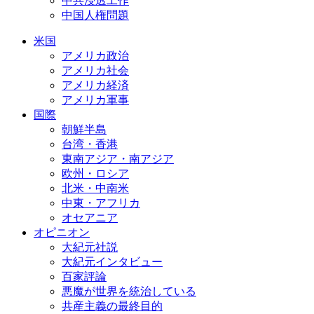
中共浸透工作
中国人権問題
米国
アメリカ政治
アメリカ社会
アメリカ経済
アメリカ軍事
国際
朝鮮半島
台湾・香港
東南アジア・南アジア
欧州・ロシア
北米・中南米
中東・アフリカ
オセアニア
オピニオン
大紀元社説
大紀元インタビュー
百家評論
悪魔が世界を統治している
共産主義の最終目的