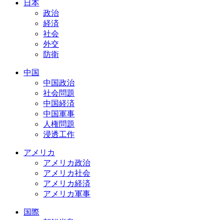
日本
政治
経済
社会
外交
防衛
中国
中国政治
社会問題
中国経済
中国軍事
人権問題
浸透工作
アメリカ
アメリカ政治
アメリカ社会
アメリカ経済
アメリカ軍事
国際