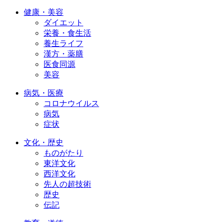
健康・美容
ダイエット
栄養・食生活
養生ライフ
漢方・薬膳
医食同源
美容
病気・医療
コロナウイルス
病気
症状
文化・歴史
ものがたり
東洋文化
西洋文化
先人の超技術
歴史
伝記