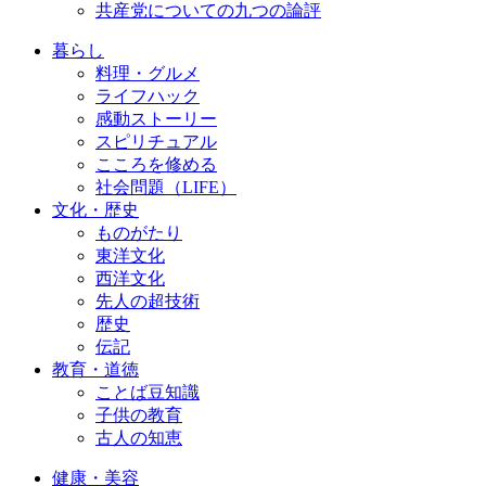
共産党についての九つの論評
暮らし
料理・グルメ
ライフハック
感動ストーリー
スピリチュアル
こころを修める
社会問題（LIFE）
文化・歴史
ものがたり
東洋文化
西洋文化
先人の超技術
歴史
伝記
教育・道徳
ことば豆知識
子供の教育
古人の知恵
健康・美容