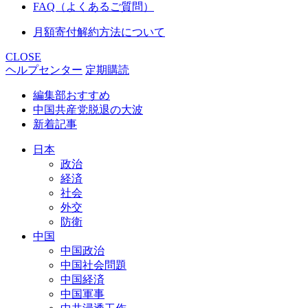
FAQ（よくあるご質問）
月額寄付解約方法について
CLOSE
ヘルプセンター
定期購読
編集部おすすめ
中国共産党脱退の大波
新着記事
日本
政治
経済
社会
外交
防衛
中国
中国政治
中国社会問題
中国経済
中国軍事