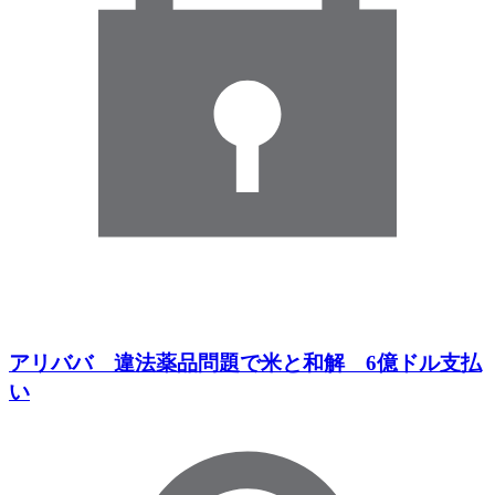
アリババ 違法薬品問題で米と和解 6億ドル支払
い