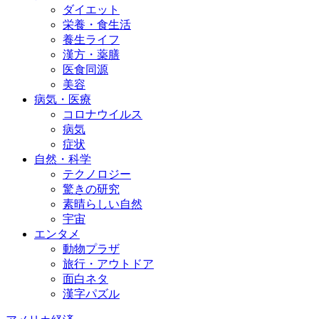
ダイエット
栄養・食生活
養生ライフ
漢方・薬膳
医食同源
美容
病気・医療
コロナウイルス
病気
症状
自然・科学
テクノロジー
驚きの研究
素晴らしい自然
宇宙
エンタメ
動物プラザ
旅行・アウトドア
面白ネタ
漢字パズル