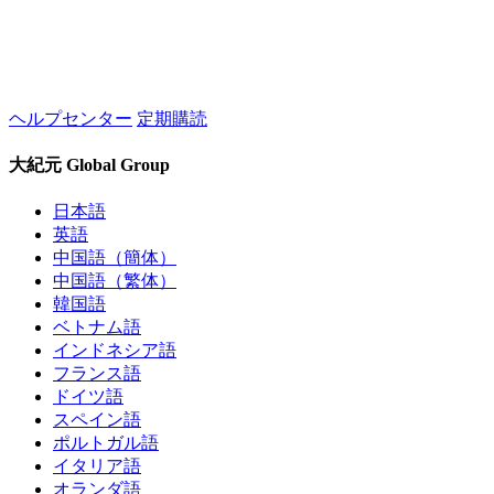
ヘルプセンター
定期購読
大紀元 Global Group
日本語
英語
中国語（簡体）
中国語（繁体）
韓国語
ベトナム語
インドネシア語
フランス語
ドイツ語
スペイン語
ポルトガル語
イタリア語
オランダ語