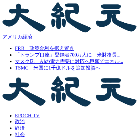
アメリカ経済
FRB 政策金利を据え置き
「トランプ口座」登録者700万人に 米財務長...
マスク氏 AIの電力需要に対応へ巨額でエネル...
TSMC 米国に1千億ドルを追加投資へ
EPOCH TV
政治
経済
社会