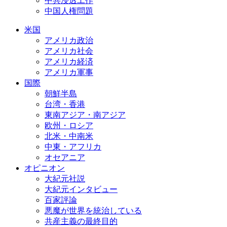
中共浸透工作
中国人権問題
米国
アメリカ政治
アメリカ社会
アメリカ経済
アメリカ軍事
国際
朝鮮半島
台湾・香港
東南アジア・南アジア
欧州・ロシア
北米・中南米
中東・アフリカ
オセアニア
オピニオン
大紀元社説
大紀元インタビュー
百家評論
悪魔が世界を統治している
共産主義の最終目的