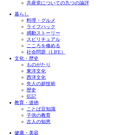
共産党についての九つの論評
暮らし
料理・グルメ
ライフハック
感動ストーリー
スピリチュアル
こころを修める
社会問題（LIFE）
文化・歴史
ものがたり
東洋文化
西洋文化
先人の超技術
歴史
伝記
教育・道徳
ことば豆知識
子供の教育
古人の知恵
健康・美容