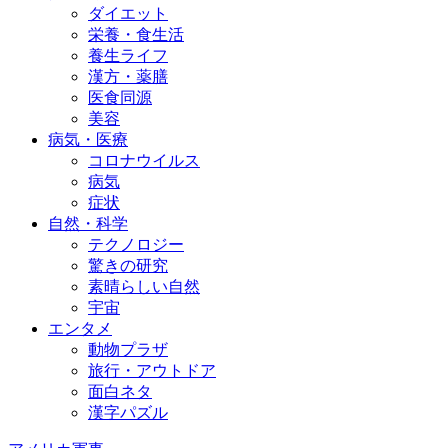
ダイエット
栄養・食生活
養生ライフ
漢方・薬膳
医食同源
美容
病気・医療
コロナウイルス
病気
症状
自然・科学
テクノロジー
驚きの研究
素晴らしい自然
宇宙
エンタメ
動物プラザ
旅行・アウトドア
面白ネタ
漢字パズル