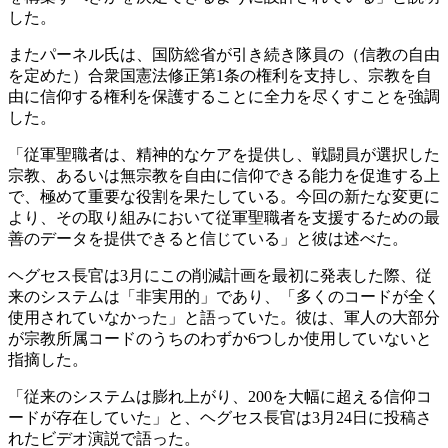
した。
またパーネル氏は、国防総省が引き続き隊員の（信教の自由
を定めた）合衆国憲法修正第1条の権利を支持し、宗教を自
由に信仰する権利を保護することに全力を尽くすことを強調
した。
「従軍聖職者は、精神的なケアを提供し、戦闘員が選択した
宗教、あるいは無宗教を自由に信仰できる能力を促進する上
で、極めて重要な役割を果たしている。今回の新たな変更に
より、その取り組みにおいて従軍聖職者を支援するための最
善のデータを提供できると信じている」と彼は述べた。
ヘグセス長官は3月にこの削減計画を最初に発表した際、従
来のシステムは「非実用的」であり、「多くのコードが全く
使用されていなかった」と語っていた。彼は、軍人の大部分
が宗教所属コードのうちのわずか6つしか使用していないと
指摘した。
「従来のシステムは膨れ上がり、200を大幅に超える信仰コ
ードが存在していた」と、ヘグセス長官は3月24日に投稿さ
れたビデオ演説で語った。