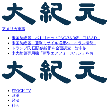
アメリカ軍事
米国防総省 パトリオットPAC-3を3倍 THAAD...
米国防総省 迎撃ミサイル増産へ イラン情勢...
トランプ氏 国防供給網を全面調査 対中依...
米大統領専用機「新型エアフォースワン」をお...
EPOCH TV
政治
経済
社会