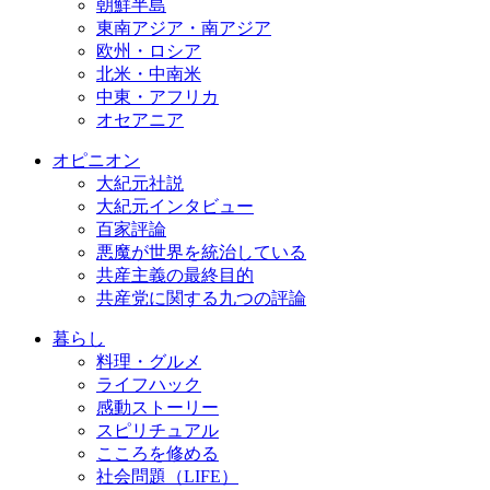
朝鮮半島
東南アジア・南アジア
欧州・ロシア
北米・中南米
中東・アフリカ
オセアニア
オピニオン
大紀元社説
大紀元インタビュー
百家評論
悪魔が世界を統治している
共産主義の最終目的
共産党に関する九つの評論
暮らし
料理・グルメ
ライフハック
感動ストーリー
スピリチュアル
こころを修める
社会問題（LIFE）