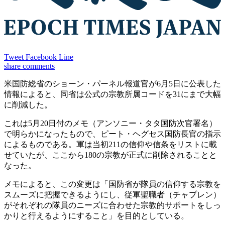
Tweet
Facebook
Line
share
comments
米国防総省のショーン・パーネル報道官が6月5日に公表した
情報によると、同省は公式の宗教所属コードを31にまで大幅
に削減した。
これは5月20日付のメモ（アンソニー・タタ国防次官署名）
で明らかになったもので、ピート・ヘグセス国防長官の指示
によるものである。軍は当初211の信仰や信条をリストに載
せていたが、ここから180の宗教が正式に削除されることと
なった。
メモによると、この変更は「国防省が隊員の信仰する宗教を
スムーズに把握できるようにし、従軍聖職者（チャプレン）
がそれぞれの隊員のニーズに合わせた宗教的サポートをしっ
かりと行えるようにすること」を目的としている。