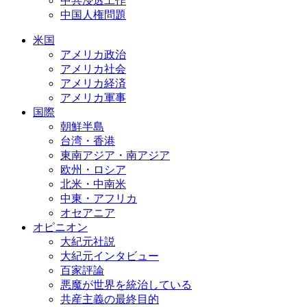
中共浸透工作
中国人権問題
米国
アメリカ政治
アメリカ社会
アメリカ経済
アメリカ軍事
国際
朝鮮半島
台湾・香港
東南アジア・南アジア
欧州・ロシア
北米・中南米
中東・アフリカ
オセアニア
オピニオン
大紀元社説
大紀元インタビュー
百家評論
悪魔が世界を統治している
共産主義の最終目的