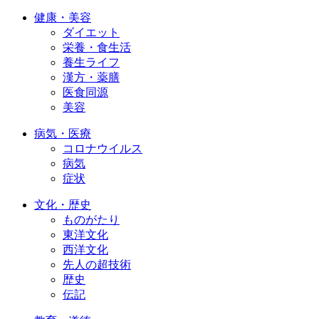
健康・美容
ダイエット
栄養・食生活
養生ライフ
漢方・薬膳
医食同源
美容
病気・医療
コロナウイルス
病気
症状
文化・歴史
ものがたり
東洋文化
西洋文化
先人の超技術
歴史
伝記