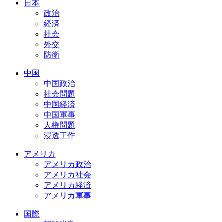
日本
政治
経済
社会
外交
防衛
中国
中国政治
社会問題
中国経済
中国軍事
人権問題
浸透工作
アメリカ
アメリカ政治
アメリカ社会
アメリカ経済
アメリカ軍事
国際