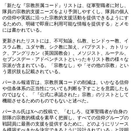
「新たな『宗教所属コード』リストは、従軍聖職者に対し、
隊員の宗教的支援ニーズをより予測しやすくし、隊員の個人
の信仰や実践に沿った宗教的支援活動を提供できるようにす
るための、明確で即座に利用可能な情報を提供する」とメモ
には書かれている。
更新されたリストには、不可知論、仏教、ヒンドゥー教、イ
スラム教、ユダヤ教、シク教に加え、バプテスト、カトリッ
ク、アングリカン（英国国教会）、メソジスト、ルーテル、
セブンスデー・アドベンチストといったキリスト教の様々な
宗派が含まれている。「宗教なし」や「その他の宗教」とい
う選択肢も記載されている。
パーネル報道官は、宗教所属コードの削減は、いかなる信仰
や信条体系の正当性についても判断を下すことを意図したも
のではなく、「『公式に承認された』宗教」のリストとして
機能させるためのものでもないと述べた。
パーネル氏はXへの投稿で、「むしろ、従軍聖職者が自身の
部隊の宗教的構成を素早く把握し、すべての信仰グループの
戦闘員に最善の支援を提供するために、どのようにリソース
を構築すべきかを決定できるように設計されている」と説明