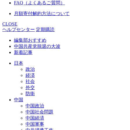
FAQ（よくあるご質問）
月額寄付解約方法について
CLOSE
ヘルプセンター
定期購読
編集部おすすめ
中国共産党脱退の大波
新着記事
日本
政治
経済
社会
外交
防衛
中国
中国政治
中国社会問題
中国経済
中国軍事