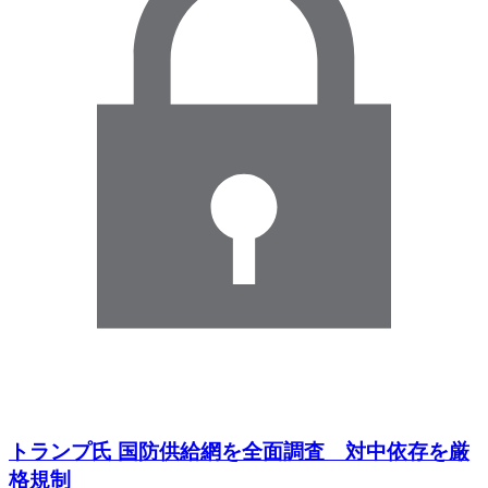
トランプ氏 国防供給網を全面調査 対中依存を厳
格規制