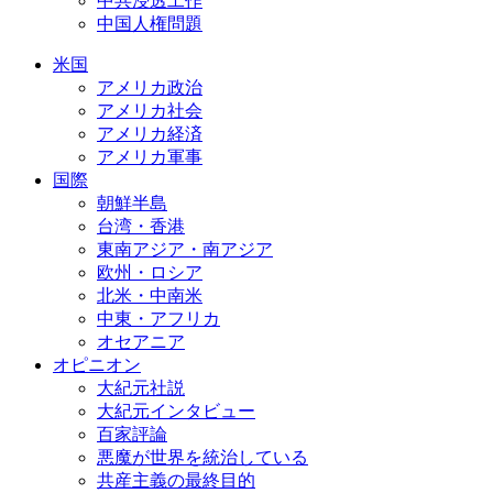
中共浸透工作
中国人権問題
米国
アメリカ政治
アメリカ社会
アメリカ経済
アメリカ軍事
国際
朝鮮半島
台湾・香港
東南アジア・南アジア
欧州・ロシア
北米・中南米
中東・アフリカ
オセアニア
オピニオン
大紀元社説
大紀元インタビュー
百家評論
悪魔が世界を統治している
共産主義の最終目的