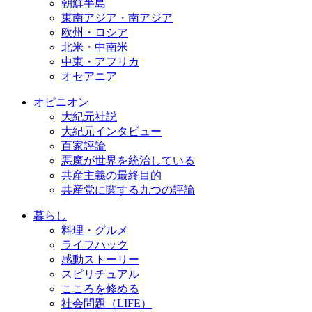
朝鮮半島
東南アジア・南アジア
欧州・ロシア
北米・中南米
中東・アフリカ
オセアニア
オピニオン
大紀元社説
大紀元インタビュー
百家評論
悪魔が世界を統治している
共産主義の最終目的
共産党に関する九つの評論
暮らし
料理・グルメ
ライフハック
感動ストーリー
スピリチュアル
こころを修める
社会問題（LIFE）