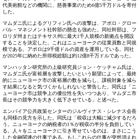
代美術館などの機関に、慈善事業のため6億5千万ドルを寄付
した。
マムダニ氏によるグリフィン氏への攻撃は、アポロ・グロー
バル・マネジメント社幹部の懸念も強めた。同社幹部は、フ
ロリダ州またはテキサス州に最大1千人規模の新拠点を開設
することを決定した。これはニューヨークの従業員数と同規
模である。アポロは9千億ドルの資産を運用している。同社
が2025年に納めた所得税総額は約12億8千万ドルであった。
マンハッタン研究所の上級研究員ジョン・ケッチャム氏は、
マムダニ氏が富裕層を攻撃したいという願望によって、最終
的にニューヨーク市の富裕層の数を減らし、課税対象を減ら
す結果になると気づくかもしれないと警告した。同氏は「ニ
ューヨーク市は競争上の優位性を失いつつあり、マムダニ市
長はその競争力を大きく低下させている」と述べた。
エンパイア公共政策センターのジルヴィナス・シレナス会長
も同様の見方を示した。同氏は「税収は大幅に減少するだろ
う。ニューヨークの納税者の1％が税収の半分を負担してい
る。人々をニューヨークに引き寄せているのは、まさにこう
した金融関連の仕事である。もしこれらの仕事が突然消えれ