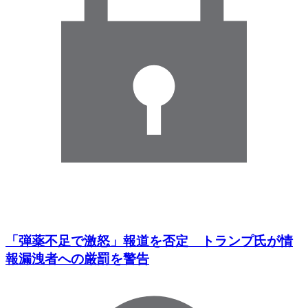
「弾薬不足で激怒」報道を否定 トランプ氏が情
報漏洩者への厳罰を警告