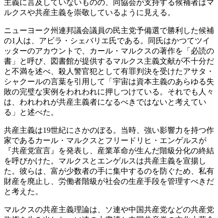
主義に言及していないものの、同協会が支持する候補者はマ
ルクスや共産主義を崇敬しているように見える。
ニューヨーク州連邦議会議員の民主党予備選で勝利した候補
の1人は、アビラ・シェバリエ氏である。同氏はかつてツイ
ッターのアカウントで、カール・マルクスの著作を「必読の
書」と呼び、図書館が提供するマルクス主義文献が不十分だ
と不満を述べ、殺人警官犯として有罪判決を受けたアサタ・
シャクールの言葉を引用して「宇宙は資本主義のあらゆる失
敗の完璧な実例をわれわれに押しつけている。それでも人々
は、われわれが共産主義者になるべきではないと考えてい
る」と述べた。
共産主義は19世紀にさかのぼる。当時、強い影響力を持つ作
家であるカール・マルクスとフリードリヒ・エンゲルスが
『共産党宣言』を発表し、産業革命が生んだ階級分化の終結
を呼びかけた。マルクスとエンゲルスは共産主義を宣揚し
た。彼らは、富が少数者の手に集中するのを防ぐため、私有
財産を廃止し、労働者階級が社会の生産手段を管理すべきだ
と考えた。
マルクスの共産主義理論は、ソ連や中国共産党などの共産党