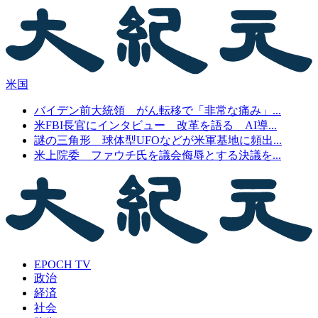
米国
バイデン前大統領 がん転移で「非常な痛み」...
米FBI長官にインタビュー 改革を語る AI導...
謎の三角形 球体型UFOなどが米軍基地に頻出...
米上院委 ファウチ氏を議会侮辱とする決議を...
EPOCH TV
政治
経済
社会