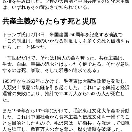
政権を生み出した。ソ連の大粛清と中国共産党の文化大革命
は、いずれもその苛烈さで知られている。
共産主義がもたらす死と災厄
トランプ氏は7月3日、米国建国250周年を記念する演説で
「この制度は、他のいかなる制度よりも多くの死と破壊をも
たらした」と述べた。
「前世紀だけで、それは1億人の命を奪った。共産主義は、
生命、自由、幸福の追求とはまったく逆である。それが意味
するのは死、暴政、そして邪悪の追求である」
1958年から1962年にかけて、毛沢東は大躍進政策を発動し、
人類史上最悪の飢饉を引き起こした。これによる飢饉と経済
運営の失敗により、推計で1500万人から5500万人が死亡し
た。
また1966年から1976年にかけて、毛沢東は文化大革命を発動
した。これは中国社会から資本主義と伝統文化を一掃するこ
とを目的としたもので、毛沢東は「紅衛兵」を派遣して知識
人を弾圧し、数百万人の命を奪い、歴史遺跡を破壊した。