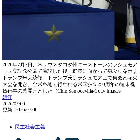
2026年7月3日、米サウスダコタ州キーストーンのラシュモア
山国立記念公園で演説した後、群衆に向かって身ぶりを示す
トランプ米大統領。トランプ氏はラシュモア山で集会と花火
大会を開き、全米各地で行われる米国独立250周年の週末祝
賀行事の幕開けとした（Chip Somodevilla/Getty Images）
韓江
2026/07/06
更新: 2026/07/06
民主社会主義