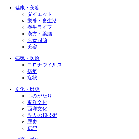
健康・美容
ダイエット
栄養・食生活
養生ライフ
漢方・薬膳
医食同源
美容
病気・医療
コロナウイルス
病気
症状
文化・歴史
ものがたり
東洋文化
西洋文化
先人の超技術
歴史
伝記