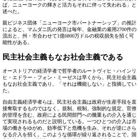
ば、ニューヨークの輝きと活力もそれに伴って失われる」と
述べた。
親ビジネス団体「ニューヨーク市パートナーシップ」の推計
によると、マムダニ氏の発言は毎年、金融業の雇用2700件の
流出と、州・市合わせて1億6800万ドルの税収損失を招く可
能性がある。
民主社会主義もなお社会主義である
オーストリアの経済学者で哲学者のルートヴィヒ・ハインリ
ヒ・エドラー・フォン・ミーゼスは早くから、民主社会主義
もなお社会主義であり、「それは機能しない」と指摘してい
た。
自由主義経済学者らは、民主社会主義は政府が生産手段を直
接奪取するものではなく、規制、税制、強制的な規定、官僚
的管理を含む、政府による民間部門への幾重もの介入を通じ
て実現されるものだと説明している。一つひとつの介入は市
場の働きをゆがめ、効率低下と危機を生み、それが逆にさら
なる介入を招く。このような循環が繰り返されることで、国