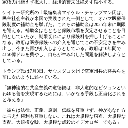
家権力は絶えず拡大し、経済的繁栄は絶えず縮小する。
ケイトー研究所の上級編集者マイケル・チャップマン氏は、
民主社会主義が米国で実践された一例として、オバマ医療保
険制度の補助金を挙げた。これらの補助金は2025年末に期限
を迎える。補助金はもともと保険市場を安定させることを目
的としていたが、期限切れにより保険料を押し上げることに
なる。政府は医療保険への介入を通じてこの不安定さを生み
出し、今また再び介入しようとしている。政府は10年間で
4150億ドルを費やし、自らが生み出した問題を解決しようと
している。
トランプ氏は7月3日、サウスダコタ州で空軍州兵の将兵らを
前に次のように述べている。
「無神論的な共産主義の道徳観は、非人道的なビジョンとい
わゆる善を実現するためには、いかなる手段も正当化される
と考える」
「彼らは法律、正義、原則、伝統を尊重せず、神があなた方
に与えた権利も尊重しない。これは大規模な窃盗、大規模な
支配、大規模な嘘、大規模な虐殺のイデオロギーである」