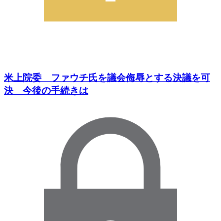
米上院委 ファウチ氏を議会侮辱とする決議を可
決 今後の手続きは