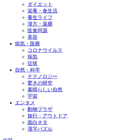
ダイエット
栄養・食生活
養生ライフ
漢方・薬膳
医食同源
美容
病気・医療
コロナウイルス
病気
症状
自然・科学
テクノロジー
驚きの研究
素晴らしい自然
宇宙
エンタメ
動物プラザ
旅行・アウトドア
面白ネタ
漢字パズル