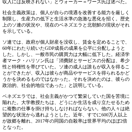
収入には反映されない」とウォーカー＝ワース氏は述べた。
社会主義政策は、個人が自らの境遇を改善する能力を厳しく
制限し、生産力の低下と生活水準の急激な悪化を招く。歴史
上のソ連の状況や、現在のベネズエラと北朝鮮の現状がそれ
を示している。
ソ連では、政府が個人財産を没収し、賃金を定めることで、
60年にわたり続いたGDP成長の成果を公平に分配しようと
した。しかし、一般市民の購買力は大幅に低下した。経済学
者マーク・ハリソン氏は「消費財とサービスの分配は、希少
性と特権性を帯びていた。ソ連の成人は誰もが収入を得るこ
とができたが、収入は彼らが商品やサービスを得られるかど
うかを決めるものではなかった。それを決めたのは、彼らの
政治的、社会的地位であった」と説明している。
ベネズエラでは、社会主義がかつて繁栄していた国を苦境に
陥れた。大学教授たちは、どうにか生活を成り立たせるため
に複数の仕事を掛け持ちしなければならない。他の人々は絶
望的な状況から逃れようとした。近年、すでに600万人以上
が故郷を離れ、2017年の同国の自殺率は世界平均のほぼ2倍
となった。