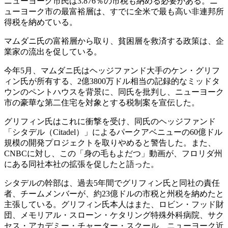
ニューヨーク市民は3.876％の市税も納める必要がある。ニ
ューヨーク市の最富裕層は、すでに全米で最も高い非連邦所
得税を納めている。
マムダニ氏の富裕層から取り、貧困層を救済する政策は、企
業家の流出を促している。
今年5月、マムダニ氏はヘッジファンド大手のケン・グリフ
ィン氏が所有する、2億3800万ドル相当の記録的なミッドタ
ウンのペントハウスを背景に、同氏を批判し、ニューヨーク
市の豪華な第二住宅を対象とする税制案を宣伝した。
グリフィン氏はこれに衝撃を受け、同氏のヘッジファンド
「シタデル（Citadel）」によるパークアベニューの60億ドル
規模の開発プロジェクトを取りやめると警告した。また、
CNBCに対し、この「身の毛もよだつ」動画が、フロリダ州
にある同社本社の拡張を促したと語った。
シタデルの幹部は、過去5年間でグリフィン氏と同社の責任
者、チームメンバーが、約23億ドルの市税と州税を納めたと
主張している。グリフィン氏本人はまた、ロビン・フッド財
団、メモリアル・スローン・ケタリング特殊外科病院、サク
セス・アカデミー・チャーター・スクール、ニューヨーク近