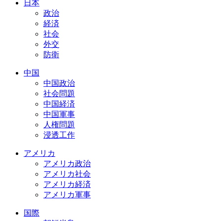
日本
政治
経済
社会
外交
防衛
中国
中国政治
社会問題
中国経済
中国軍事
人権問題
浸透工作
アメリカ
アメリカ政治
アメリカ社会
アメリカ経済
アメリカ軍事
国際