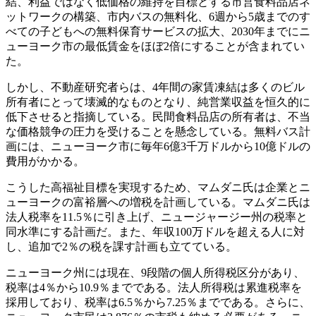
結、利益ではなく低価格の維持を目標とする市営食料品店ネ
ットワークの構築、市内バスの無料化、6週から5歳までのす
べての子どもへの無料保育サービスの拡大、2030年までにニ
ューヨーク市の最低賃金をほぼ2倍にすることが含まれてい
た。
しかし、不動産研究者らは、4年間の家賃凍結は多くのビル
所有者にとって壊滅的なものとなり、純営業収益を恒久的に
低下させると指摘している。民間食料品店の所有者は、不当
な価格競争の圧力を受けることを懸念している。無料バス計
画には、ニューヨーク市に毎年6億3千万ドルから10億ドルの
費用がかかる。
こうした高福祉目標を実現するため、マムダニ氏は企業とニ
ューヨークの富裕層への増税を計画している。マムダニ氏は
法人税率を11.5％に引き上げ、ニュージャージー州の税率と
同水準にする計画だ。また、年収100万ドルを超える人に対
し、追加で2％の税を課す計画も立てている。
ニューヨーク州には現在、9段階の個人所得税区分があり、
税率は4％から10.9％までである。法人所得税は累進税率を
採用しており、税率は6.5％から7.25％までである。さらに、