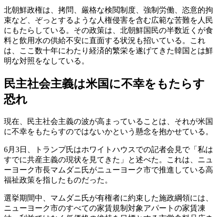
北朝鮮政権は、拷問、厳格な検閲制度、強制労働、恣意的拘
束など、ぞっとするような人権侵害を含む広範な苦難を人民
にもたらしている。その政策は、北朝鮮国民の半数近くが食
料と飲用水の供給不安に直面する状況も招いている。これ
は、ここ数十年にわたり経済的繁栄を遂げてきた韓国とは鮮
明な対照をなしている。
民主社会主義は米国に不幸をもたらす
恐れ
現在、民主社会主義の波が高まっていることは、それが米国
に不幸をもたらすのではないかという懸念を抱かせている。
6月3日、トランプ氏はホワイトハウスでの記者会見で「私は
すでに共産主義の現状を見てきた」と述べた。これは、ニュ
ーヨーク市長マムダニ氏がニューヨーク市で推進している高
福祉政策を指したものだった。
選挙期間中、マムダニ氏が有権者に約束した施政綱領には、
ニューヨーク市のすべての家賃規制対象アパートの家賃凍