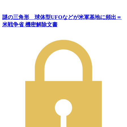
謎の三角形 球体型UFOなどが米軍基地に頻出＝
米戦争省 機密解除文書