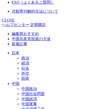
FAQ（よくあるご質問）
月額寄付解約方法について
CLOSE
ヘルプセンター
定期購読
編集部おすすめ
中国共産党脱退の大波
新着記事
日本
政治
経済
社会
外交
防衛
中国
中国政治
中国社会問題
中国経済
中国軍事