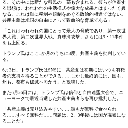
る。その中には新たな移民の一部も含まれる。彼らが信奉す
る思想は、われわれの生活様式や偉大な成果とはまったく異
なる。これは単に税制や規制をめぐる政治的相違ではない。
共産主義は米国の自由にとって致命的な脅威である」
「これはわれわれの国にとって最大の脅威であり、第一次世
界大戦、第二次世界大戦、真珠湾攻撃、さらには9・11事件
をも上回る」
トランプ氏はここ1か月のうちに3度、共産主義を批判してい
る。
6月3日、トランプ氏はSNSに「共産党は初期にはいつも有権
者の支持を得ることができる……しかし最終的には、国も、
州も、都市も破滅へ向かう」と投稿した。
また6月26日には、トランプ氏は信仰と自由連盟大会で、ニ
ューヨークで最近当選した共産主義者らを再び批判した。
「共産主義は売り込みやすい……誰もが無料で食べられ
る……すべて無料だ……問題は、2、3年後には国が廃墟にな
ることだ」