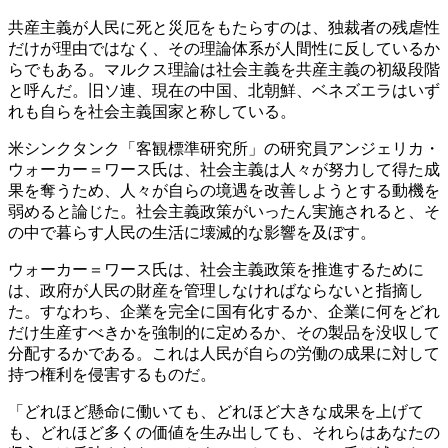
共産主義が人民に死と災厄をもたらすのは、独裁者の残虐性
だけが理由ではなく、その理論体系が人間性に反しているか
らでもある。マルクス理論は社会主義を共産主義の初級段階
と呼んだ。旧ソ連、現在の中国、北朝鮮、ベネズエラはいず
れも自らを社会主義国家と称している。
米シンクタンク「客観標準研究所」の研究員アンジェリカ・
ウォーカー＝ワース氏は、社会主義は人々が努力して得た成
果を奪うため、人々が自らの境遇を改善しようとする動機を
弱めると論じた。社会主義政策がいったん実施されると、そ
の中で暮らす人民の生活に壊滅的な影響を及ぼす。
ウォーカー＝ワース氏は、社会主義政策を推進するために
は、政府が人民の財産を管理しなければならないと指摘し
た。すなわち、企業を完全に国有化するか、企業に何をどれ
だけ生産すべきかを強制的に定めるか、その製品を没収して
分配するかである。これは人民が自らの労働の成果に対して
持つ権利を侵害するものだ。
「どれほど懸命に働いても、どれほど大きな成果を上げて
も、どれほど多くの価値を生み出しても、それらはあなたの