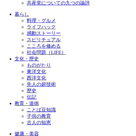
共産党についての九つの論評
暮らし
料理・グルメ
ライフハック
感動ストーリー
スピリチュアル
こころを修める
社会問題（LIFE）
文化・歴史
ものがたり
東洋文化
西洋文化
先人の超技術
歴史
伝記
教育・道徳
ことば豆知識
子供の教育
古人の知恵
健康・美容