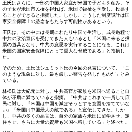
王氏はさらに、一部の中国人家庭が米国で子どもを産み、そ
の子女が米国市民権を得れば、米国で福祉を享受し、投票す
ることができると指摘した。しかし、こうした制度設計は国
家安全保障上の懸念をもたらす可能性があるという。
王氏は、その中には長期にわたり中国で生活し、成長過程で
中共の政治宣伝を受けてきた人もいるとし「米国に来ると投
票の道具となり、中共の意思を実行することになる。これは
米国の国家安全保障にとって重大な脅威である」と指摘し
た。
そのため、王氏はシュミット氏の今回の発言について、「こ
のような現象に対し、最も厳しい警告を発したものだ」とみ
ている。
林松氏は大紀元に対し、中共高官が家族を米国へ送ること自
体が矛盾に満ちていると指摘。「中共はこれまで一貫して庶
民に対し、『米国は中国を滅ぼそうとする意図を捨てていな
い』『米国は中国最大の敵である』と宣伝してきた。しか
し、中共の多くの高官は、自分の家族を米国に留学させ、定
住させ、さらに大量の資産も米国へ移している」と述べた。