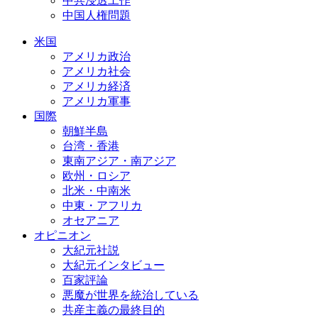
中共浸透工作
中国人権問題
米国
アメリカ政治
アメリカ社会
アメリカ経済
アメリカ軍事
国際
朝鮮半島
台湾・香港
東南アジア・南アジア
欧州・ロシア
北米・中南米
中東・アフリカ
オセアニア
オピニオン
大紀元社説
大紀元インタビュー
百家評論
悪魔が世界を統治している
共産主義の最終目的