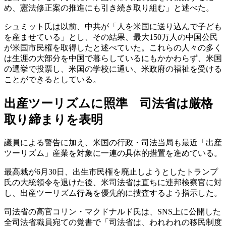
め、憲法修正案の推進にも引き続き取り組む」と述べた。
シュミット氏は以前、中共が「人を米国に送り込んで子ども
を産ませている」とし、その結果、最大150万人の中国公民
が米国市民権を取得したと述べていた。これらの人々の多く
は生涯の大部分を中国で暮らしているにもかかわらず、米国
の選挙で投票し、米国の学校に通い、米政府の福祉を受ける
ことができるとしている。
出産ツーリズムに照準 司法省は厳格
取り締まりを表明
議員による警告に加え、米国の行政・司法当局も最近「出産
ツーリズム」産業を対象に一連の具体的措置を進めている。
最高裁が6月30日、出生市民権を廃止しようとしたトランプ
氏の大統領令を退けた後、米司法省は直ちに連邦検察官に対
し、出産ツーリズム行為を優先的に捜査するよう指示した。
司法省の高官コリン・マクドナルド氏は、SNS上に公開した
全司法省職員宛ての覚書で「司法省は、われわれの移民制度