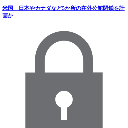
米国 日本やカナダなど5か所の在外公館閉鎖を計
画か