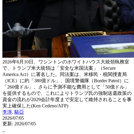
2026年6月10日、ワシントンのホワイトハウス大統領執務室
で、トランプ米大統領は「安全な米国法案」（Secure
America Act）に署名した。同法案は、米移民・税関捜査局
（ICE）に約「380億ドル」、国境警備隊（Border Patrol）に
「260億ドル」、さらに予測不能な費用として「50億ドル」
を提供するもので、これによりトランプ氏の強制送還政策の
資金の流れが2029会計年度まで安定して維持されることを事
実上確保した(Ken Cedeno/AFP)
李淨
,
駱亞
2026/07/05
更新: 2026/07/05