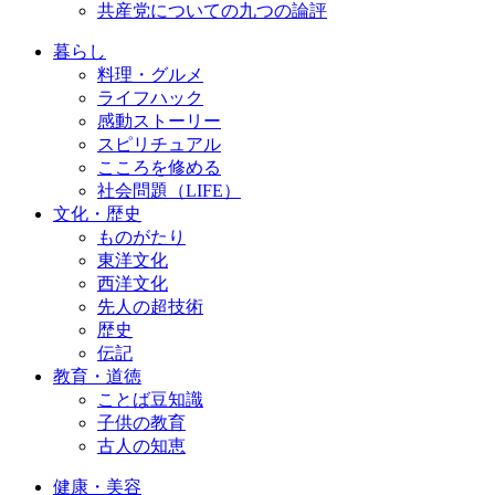
共産党についての九つの論評
暮らし
料理・グルメ
ライフハック
感動ストーリー
スピリチュアル
こころを修める
社会問題（LIFE）
文化・歴史
ものがたり
東洋文化
西洋文化
先人の超技術
歴史
伝記
教育・道徳
ことば豆知識
子供の教育
古人の知恵
健康・美容