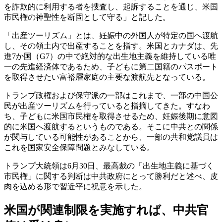
を詐欺的に利用する者を捜査し、起訴することを通じ、米国
市民権の神聖性を断固として守る」と記した。
「出産ツーリズム」とは、妊娠中の外国人が特定の国へ渡航
し、その領土内で出産することを指す。米国とカナダは、先
進7か国（G7）の中で絶対的な出生地主義を維持している唯
一の先進経済体であるため、子どもに第二国籍のパスポート
を取得させたい富裕層家庭の主要な渡航先となっている。
トランプ政権および保守派の一部はこれまで、一部の中国公
民が出産ツーリズムを行っていると指摘してきた。すなわ
ち、子どもに米国市民権を取得させるため、妊娠後期に意図
的に米国へ渡航するというものである。そこに中共との関係
が関与している可能性があることから、一部の共和党議員は
これを国家安全保障問題とみなしている。
トランプ大統領は6月30日、最高裁の「出生地主義に基づく
市民権」に関する判断は中共政府にとって勝利だと述べ、皮
肉を込める形で習近平に祝意を示した。
米国が関連制限を実施すれば、中共官