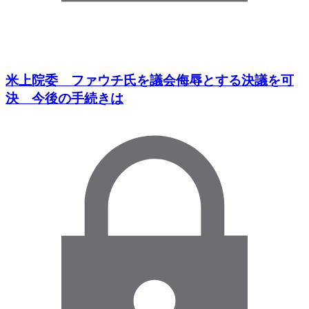
米上院委 ファウチ氏を議会侮辱とする決議を可
決 今後の手続きは