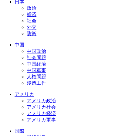
日本
政治
経済
社会
外交
防衛
中国
中国政治
社会問題
中国経済
中国軍事
人権問題
浸透工作
アメリカ
アメリカ政治
アメリカ社会
アメリカ経済
アメリカ軍事
国際