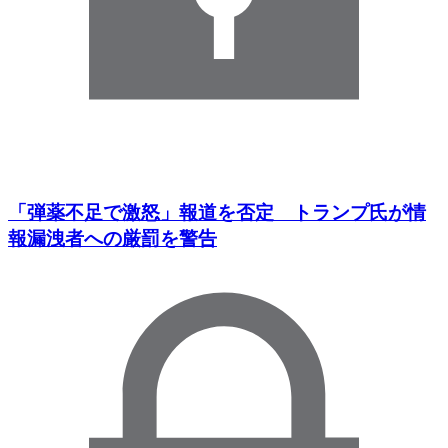
「弾薬不足で激怒」報道を否定 トランプ氏が情
報漏洩者への厳罰を警告