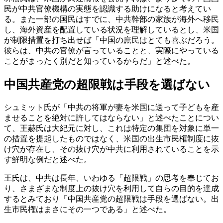
民が中共官僚機構の実態を認識する助けになると考えてい
る。また一部の国民はすでに、中共幹部の家族が海外へ移民
し、海外資産を配置している状況を理解しているとし、米国
が制限措置を打ち出せば「中国の庶民はとても喜ぶだろう。
彼らは、中共の官僚が言っていることと、実際にやっている
ことがまったく別だと知っているからだ」と述べた。
中国共産党の超限戦は手段を選ばない
シュミット氏が「中共の将軍が妻を米国に送って子どもを産
ませることを絶対に許してはならない」と述べたことについ
て、王赫氏は大紀元に対し、これは特定の集団を対象に単一
の措置を提起したものではなく、米国の出生市民権制度に抜
け穴が存在し、その抜け穴が中共に利用されていることを示
す鮮明な例だと述べた。
王氏は、中共は長年、いわゆる「超限戦」の思考を奉じてお
り、さまざまな制度上の抜け穴を利用して自らの目的を達成
するとみており「中国共産党の超限戦は手段を選ばない。出
生市民権はまさにその一つである」と述べた。