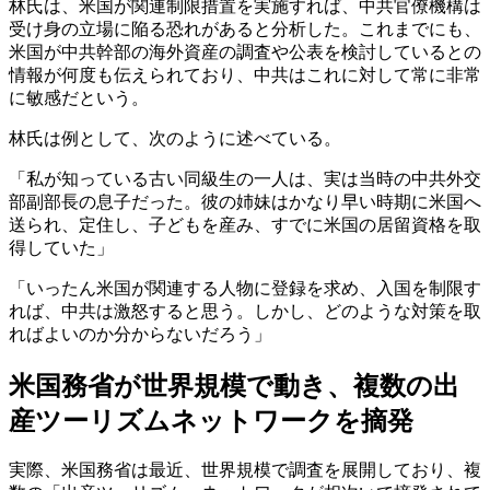
林氏は、米国が関連制限措置を実施すれば、中共官僚機構は
受け身の立場に陥る恐れがあると分析した。これまでにも、
米国が中共幹部の海外資産の調査や公表を検討しているとの
情報が何度も伝えられており、中共はこれに対して常に非常
に敏感だという。
林氏は例として、次のように述べている。
「私が知っている古い同級生の一人は、実は当時の中共外交
部副部長の息子だった。彼の姉妹はかなり早い時期に米国へ
送られ、定住し、子どもを産み、すでに米国の居留資格を取
得していた」
「いったん米国が関連する人物に登録を求め、入国を制限す
れば、中共は激怒すると思う。しかし、どのような対策を取
ればよいのか分からないだろう」
米国務省が世界規模で動き、複数の出
産ツーリズムネットワークを摘発
実際、米国務省は最近、世界規模で調査を展開しており、複