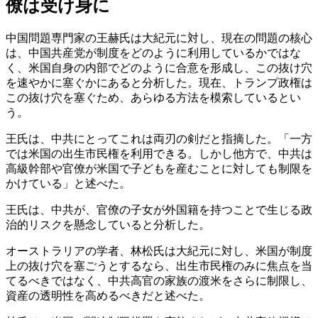
僚は受け身に
中国問題専門家の王赫氏は大紀元に対し、現在の問題の核心
は、中国共産党が制度をどのように利用しているかではな
く、米国自身の内部でどのように合意を形成し、この抜け穴
を速やかに塞ぐかにあると分析した。現在、トランプ政権は
この抜け穴を塞ぐため、あらゆる方法を模索しているとい
う。
王氏は、中共にとってこれは両刃の剣だと指摘した。「一方
では米国の出生市民権を利用できる。しかし他方で、中共は
高級幹部や官僚が米国で子どもを産むことに対しても制限を
かけている」と述べた。
王氏は、中共が、官僚の子女が外国籍を持つことで生じる政
治的リスクを懸念していると分析した。
オーストラリアの学者、林松氏は大紀元に対し、米国が制度
上の抜け穴を塞ごうとするなら、出生市民権のみに焦点を当
てるべきではなく、中共高官の家族の渡米をさらに制限し、
資産の透明性を高めるべきだと述べた。