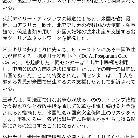
数の「出産ツーリズム」ネットワークが相次いで摘発されて
いる。
英紙デイリー・テレグラフの報道によると、米国務省は最
近、西アフリカ、欧州、北アフリカの複数国の大使館・領事
館で、偽造書類を用い、外国人妊婦の渡米出産を支援する出
産ツーリズムネットワークを摘発した。
米テキサス州はこれに先立ち、ヒューストンにある中国系住
民が運営する「德愛月子護理中心（De’Ai Postpartum Care
Center）」を起訴した。同センターは「出生市民権を利用
し、中国公民の入国を違法に支援した……その唯一の目的は
出産であった」として告発された。同センターは、1千人を
超える乳児が米国で出生するのを支援したとして起訴されて
いる。
王赫氏は、司法面ではなお争点が残るものの、トランプ政権
は今後も立法と行政手段を通じて改革を推進し続けると予想
されると指摘した。米国社会が国家安全保障上のリスクをま
すます重視する中、各界は出生市民権制度がもたらし得る影
響にさらに注目することになるという。
林松氏は、米国が関連情報を公開すれば、より多くの中国国