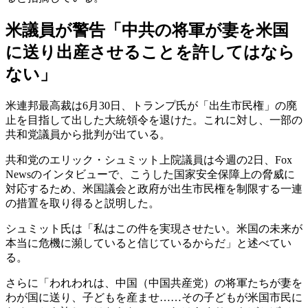
米議員が警告「中共の将軍が妻を米国
に送り出産させることを許してはなら
ない」
米連邦最高裁は6月30日、トランプ氏が「出生市民権」の廃
止を目指して出した大統領令を退けた。これに対し、一部の
共和党議員から批判が出ている。
共和党のエリック・シュミット上院議員は今週の2日、Fox
Newsのインタビューで、こうした国家安全保障上の脅威に
対応するため、米国議会と政府が出生市民権を制限する一連
の措置を取り得ると説明した。
シュミット氏は「私はこの件を実現させたい。米国の未来が
本当に危機に瀕していると信じているからだ」と述べてい
る。
さらに「われわれは、中国（中国共産党）の将軍たちが妻を
わが国に送り、子どもを産ませ……その子どもが米国市民に