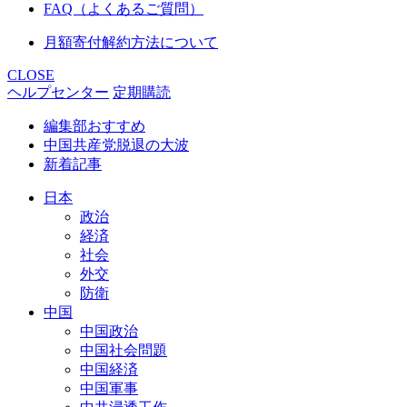
FAQ（よくあるご質問）
月額寄付解約方法について
CLOSE
ヘルプセンター
定期購読
編集部おすすめ
中国共産党脱退の大波
新着記事
日本
政治
経済
社会
外交
防衛
中国
中国政治
中国社会問題
中国経済
中国軍事