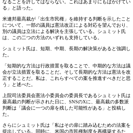
なることを許してはならない。これはあまりにもばかげてい
る」と語った。
米連邦最高裁が「出生市民権」を維持する判断を示したこと
について、一部の議員は憲法改正による対応を望んでおり、
別の議員は立法による解決を主張している。シュミット氏
は、この二つの方法のいずれも支持している。
シュミット氏は、短期、中期、長期の解決策があると強調し
た。
「短期的な方法は行政措置を取ることで、中期的な方法は議
会が立法措置を取ることだ。そして長期的な方法は憲法を改
正することだ。私は、これらすべての案を推進すべきだと思
う」と述べた。
上院司法委員会憲法小委員会の委員長であるシュミット氏は
最高裁の判断が示された日に、SNSのXに、最高裁の多数派
判断は「議会に一つの扉を残した可能性がある」と投稿し
た。
さらにシュミット氏は「私はその扉に踏み込むための法案を
提出している。同時に、米国の市民権制度を再構築するた