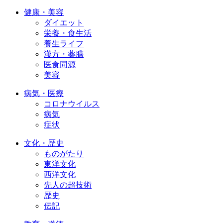
健康・美容
ダイエット
栄養・食生活
養生ライフ
漢方・薬膳
医食同源
美容
病気・医療
コロナウイルス
病気
症状
文化・歴史
ものがたり
東洋文化
西洋文化
先人の超技術
歴史
伝記