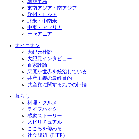
朝鮮半島
東南アジア・南アジア
欧州・ロシア
北米・中南米
中東・アフリカ
オセアニア
オピニオン
大紀元社説
大紀元インタビュー
百家評論
悪魔が世界を統治している
共産主義の最終目的
共産党に関する九つの評論
暮らし
料理・グルメ
ライフハック
感動ストーリー
スピリチュアル
こころを修める
社会問題（LIFE）