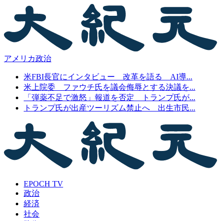
アメリカ政治
米FBI長官にインタビュー 改革を語る AI導...
米上院委 ファウチ氏を議会侮辱とする決議を...
「弾薬不足で激怒」報道を否定 トランプ氏が...
トランプ氏が出産ツーリズム禁止へ 出生市民...
EPOCH TV
政治
経済
社会