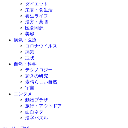
ダイエット
栄養・食生活
養生ライフ
漢方・薬膳
医食同源
美容
病気・医療
コロナウイルス
病気
症状
自然・科学
テクノロジー
驚きの研究
素晴らしい自然
宇宙
エンタメ
動物プラザ
旅行・アウトドア
面白ネタ
漢字パズル