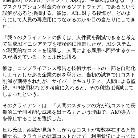
Energists）のCEO、ジョン・ヒル氏は、生成AIは単なる「サ
ブスクリプション料金のかかるソフトウェア」であるという
誤解があると指摘する。彼は、AIに対する後悔が、どのよ
うにして人員の再雇用につながるのかを目の当たりにしてき
た。
「我々のクライアントの多くは、人件費を削減できると考え
て生成AIイニシアチブを積極的に推進したが、AIシステム
の現実的なコストを認識し、人間による雇用へ回帰するケー
スが増えている」とヒル氏は語る。
彼は、コンプライアンス報告と技術サポートの一部を自動化
しようとしたある企業の例を挙げた。当初の試算ではコスト
削減が期待されたが、サイバーセキュリティ、人間による監
視、API使用料などを考慮に入れると、その利益は消滅して
しまったという。
そのクライアントは、「人間のスタッフの方が低コストで長
期的に予測可能な成果を出せる」という理由で、AIの導入
を停止することを選択した。
ヒル氏は、組織が見落としがちなコストが複数存在すると指
摘する。クラウドの計算コストだけで、利用状況によっては