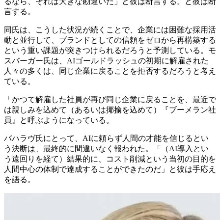
るなら、それは大きな勘違いだ」と彼は断言する。と彼は断
言する。
同氏は、こうした状況が続くことで、企業には困難な採用活
動と並行して、ブランドとしての信頼をゼロから再構築する
という重い課題が突きつけられるだろうと予測している。モ
スバーガー氏は、AIゴールドラッシュの初期に解雇された
人々の多くは、同じ企業に戻ることを拒否するだろうと考え
ている。
「かつて解雇した社員が再び同じ企業に戻ることを、最近で
は親しみを込めて（あるいは揶揄を込めて）『ブーメラン社
員』と呼ぶようになっている。
バハラヴ氏にとって、AIに頼らず人間の才能を信じるとい
う決断は、最終的に間違いなく報われた。「（AI導入とい
う遠回りを経て）結果的に、コスト削減という当初の目的を
人間中心の体制で達成することができたのだ」と彼は手応え
を語る。