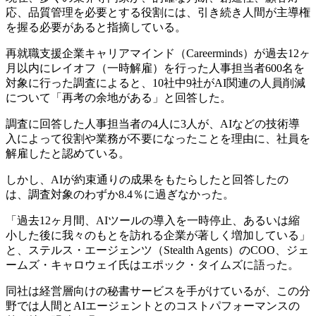
応、品質管理を必要とする役割には、引き続き人間が主導権
を握る必要があると指摘している。
再就職支援企業キャリアマインド（Careerminds）が過去12ヶ
月以内にレイオフ（一時解雇）を行った人事担当者600名を
対象に行った調査によると、10社中9社がAI関連の人員削減
について「再考の余地がある」と回答した。
調査に回答した人事担当者の4人に3人が、AIなどの技術導
入によって役割や業務が不要になったことを理由に、社員を
解雇したと認めている。
しかし、AIが約束通りの成果をもたらしたと回答したの
は、調査対象のわずか8.4％に過ぎなかった。
「過去12ヶ月間、AIツールの導入を一時停止、あるいは縮
小した後に我々のもとを訪れる企業が著しく増加している」
と、ステルス・エージェンツ（Stealth Agents）のCOO、ジェ
ームズ・キャロウェイ氏はエポック・タイムズに語った。
同社は経営層向けの秘書サービスを手がけているが、この分
野では人間とAIエージェントとのコストパフォーマンスの