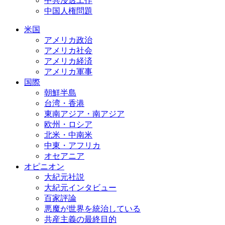
中共浸透工作
中国人権問題
米国
アメリカ政治
アメリカ社会
アメリカ経済
アメリカ軍事
国際
朝鮮半島
台湾・香港
東南アジア・南アジア
欧州・ロシア
北米・中南米
中東・アフリカ
オセアニア
オピニオン
大紀元社説
大紀元インタビュー
百家評論
悪魔が世界を統治している
共産主義の最終目的