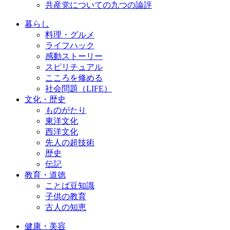
共産党についての九つの論評
暮らし
料理・グルメ
ライフハック
感動ストーリー
スピリチュアル
こころを修める
社会問題（LIFE）
文化・歴史
ものがたり
東洋文化
西洋文化
先人の超技術
歴史
伝記
教育・道徳
ことば豆知識
子供の教育
古人の知恵
健康・美容