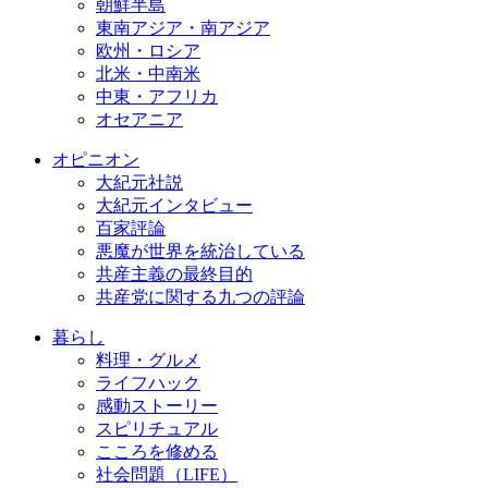
朝鮮半島
東南アジア・南アジア
欧州・ロシア
北米・中南米
中東・アフリカ
オセアニア
オピニオン
大紀元社説
大紀元インタビュー
百家評論
悪魔が世界を統治している
共産主義の最終目的
共産党に関する九つの評論
暮らし
料理・グルメ
ライフハック
感動ストーリー
スピリチュアル
こころを修める
社会問題（LIFE）