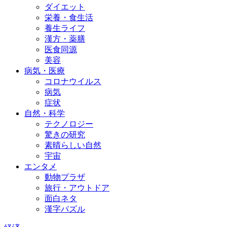
ダイエット
栄養・食生活
養生ライフ
漢方・薬膳
医食同源
美容
病気・医療
コロナウイルス
病気
症状
自然・科学
テクノロジー
驚きの研究
素晴らしい自然
宇宙
エンタメ
動物プラザ
旅行・アウトドア
面白ネタ
漢字パズル