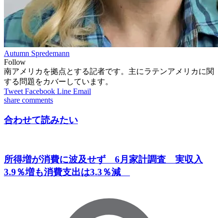
Autumn Spredemann
Follow
南アメリカを拠点とする記者です。主にラテンアメリカに関
する問題をカバーしています。
Tweet
Facebook
Line
Email
share
comments
合わせて読みたい
所得増が消費に波及せず 6月家計調査 実収入
3.9％増も消費支出は3.3％減