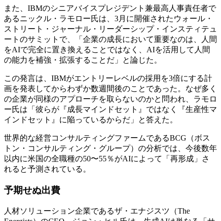
また、IBMのシニアバイスプレジデント兼最高人事責任者で
あるニックル・ラモロー氏は、3月に開催されたウォール・
ストリート・ジャーナル・リーダーシップ・インスティテュ
ートのサミットで、「企業の成長において重要なのは、人間
をAIで完全に置き換えることではなく、AIを活用して人間
の能力を補強・拡張することだ」と論じた。
この発言は、IBMがエントリーレベルの採用を3倍にする計
画を発表してからわずか数週間後のことであった。なぜ多く
の企業が同様のアプローチを取らないのかと問われ、ラモロ
ー氏は「彼らが『成長マインドセット』ではなく『生産性マ
インドセット』に陥っているからだ」と答えた。
世界的な経営コンサルティングファームであるBCG（ボス
トン・コンサルティング・グループ）の分析では、今後数年
以内に米国の全職種の50〜55％がAIによって「再形成」さ
れると予測されている。
予期せぬ出費
人材ソリューション企業であるザ・エナジスツ（The