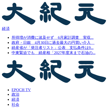
経済
所得増が消費に波及せず 6月家計調査 実収...
政府・日銀 4月30日に過去最大の円買い介入
経産省が「発注者リスト」公表 支払条件は9...
中東緊迫でも 経産相「2027年度末まで石油の...
EPOCH TV
政治
経済
社会