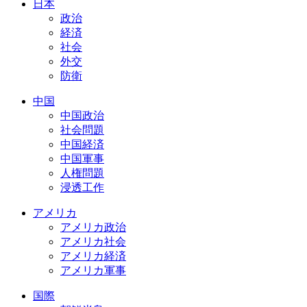
日本
政治
経済
社会
外交
防衛
中国
中国政治
社会問題
中国経済
中国軍事
人権問題
浸透工作
アメリカ
アメリカ政治
アメリカ社会
アメリカ経済
アメリカ軍事
国際