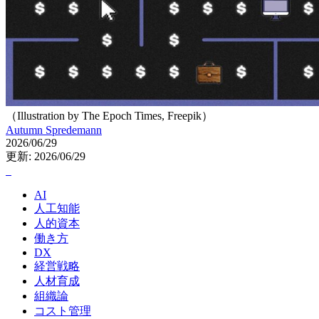
（Illustration by The Epoch Times, Freepik）
Autumn Spredemann
2026/06/29
更新: 2026/06/29
AI
人工知能
人的資本
働き方
DX
経営戦略
人材育成
組織論
コスト管理