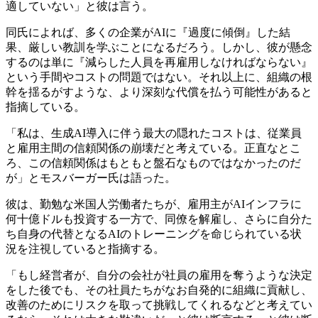
適していない」と彼は言う。
同氏によれば、多くの企業がAIに『過度に傾倒』した結
果、厳しい教訓を学ぶことになるだろう。しかし、彼が懸念
するのは単に『減らした人員を再雇用しなければならない』
という手間やコストの問題ではない。それ以上に、組織の根
幹を揺るがすような、より深刻な代償を払う可能性があると
指摘している。
「私は、生成AI導入に伴う最大の隠れたコストは、従業員
と雇用主間の信頼関係の崩壊だと考えている。正直なとこ
ろ、この信頼関係はもともと盤石なものではなかったのだ
が」とモスバーガー氏は語った。
彼は、勤勉な米国人労働者たちが、雇用主がAIインフラに
何十億ドルも投資する一方で、同僚を解雇し、さらに自分た
ち自身の代替となるAIのトレーニングを命じられている状
況を注視していると指摘する。
「もし経営者が、自分の会社が社員の雇用を奪うような決定
をした後でも、その社員たちがなお自発的に組織に貢献し、
改善のためにリスクを取って挑戦してくれるなどと考えてい