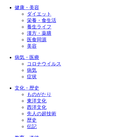
健康・美容
ダイエット
栄養・食生活
養生ライフ
漢方・薬膳
医食同源
美容
病気・医療
コロナウイルス
病気
症状
文化・歴史
ものがたり
東洋文化
西洋文化
先人の超技術
歴史
伝記