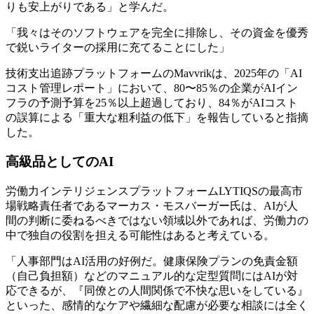
りも安上がりである」と学んだ。
「我々はそのソフトウェアを完全に排除し、その資金を優秀
で鋭いライターの採用に充てることにした」
技術支出追跡プラットフォームのMavvrikは、2025年の「AI
コスト管理レポート」において、80〜85％の企業がAIイン
フラの予測予算を25％以上超過しており、84％がAIコスト
の誤算による「重大な粗利益の低下」を報告していると指摘
した。
高級品としてのAI
労働力インテリジェンスプラットフォームLYTIQSの最高市
場戦略責任者であるマーカス・モスバーガー氏は、AIが人
間の判断に委ねるべきではない領域以外であれば、労働力の
中で独自の役割を担える可能性はあると考えている。
「人事部門はAI活用の好例だ。健康保険プランの免責金額
（自己負担額）などのマニュアル的な定型質問にはAIが対
応できるが、『同僚との人間関係で不快な思いをしている』
といった、感情的なケアや繊細な配慮が必要な相談には全く