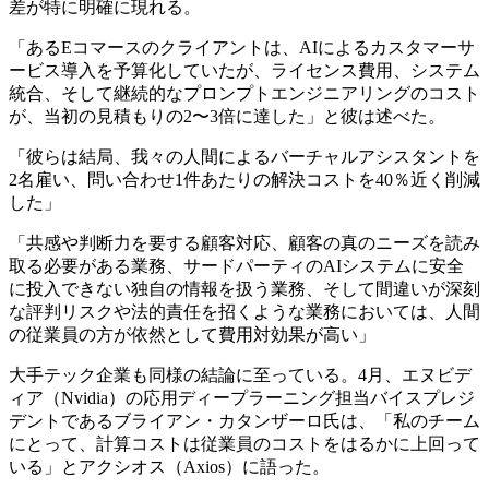
差が特に明確に現れる。
「あるEコマースのクライアントは、AIによるカスタマーサ
ービス導入を予算化していたが、ライセンス費用、システム
統合、そして継続的なプロンプトエンジニアリングのコスト
が、当初の見積もりの2〜3倍に達した」と彼は述べた。
「彼らは結局、我々の人間によるバーチャルアシスタントを
2名雇い、問い合わせ1件あたりの解決コストを40％近く削減
した」
「共感や判断力を要する顧客対応、顧客の真のニーズを読み
取る必要がある業務、サードパーティのAIシステムに安全
に投入できない独自の情報を扱う業務、そして間違いが深刻
な評判リスクや法的責任を招くような業務においては、人間
の従業員の方が依然として費用対効果が高い」
大手テック企業も同様の結論に至っている。4月、エヌビデ
ィア（Nvidia）の応用ディープラーニング担当バイスプレジ
デントであるブライアン・カタンザーロ氏は、「私のチーム
にとって、計算コストは従業員のコストをはるかに上回って
いる」とアクシオス（Axios）に語った。