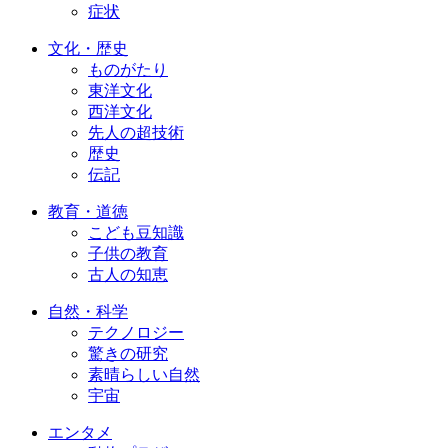
症状
文化・歴史
ものがたり
東洋文化
西洋文化
先人の超技術
歴史
伝記
教育・道徳
こども豆知識
子供の教育
古人の知恵
自然・科学
テクノロジー
驚きの研究
素晴らしい自然
宇宙
エンタメ