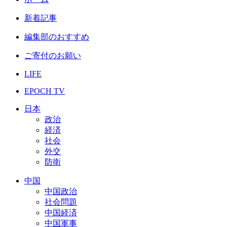
新着記事
編集部のおすすめ
ご寄付のお願い
LIFE
EPOCH TV
日本
政治
経済
社会
外交
防衛
中国
中国政治
社会問題
中国経済
中国軍事