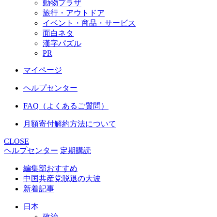
動物プラザ
旅行・アウトドア
イベント・商品・サービス
面白ネタ
漢字パズル
PR
マイページ
ヘルプセンター
FAQ（よくあるご質問）
月額寄付解約方法について
CLOSE
ヘルプセンター
定期購読
編集部おすすめ
中国共産党脱退の大波
新着記事
日本
政治