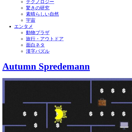
テクノロジー
驚きの研究
素晴らしい自然
宇宙
エンタメ
動物プラザ
旅行・アウトドア
面白ネタ
漢字パズル
Autumn Spredemann