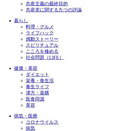
共産主義の最終目的
共産党に関する九つの評論
暮らし
料理・グルメ
ライフハック
感動ストーリー
スピリチュアル
こころを修める
社会問題（LIFE）
健康・美容
ダイエット
栄養・食生活
養生ライフ
漢方・薬膳
医食同源
美容
病気・医療
コロナウイルス
病気