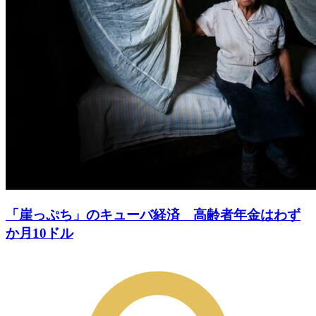
「崖っぷち」のキューバ経済 高齢者年金はわず
か月10ドル