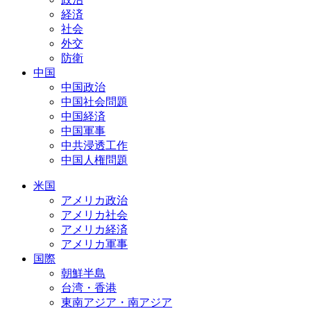
経済
社会
外交
防衛
中国
中国政治
中国社会問題
中国経済
中国軍事
中共浸透工作
中国人権問題
米国
アメリカ政治
アメリカ社会
アメリカ経済
アメリカ軍事
国際
朝鮮半島
台湾・香港
東南アジア・南アジア