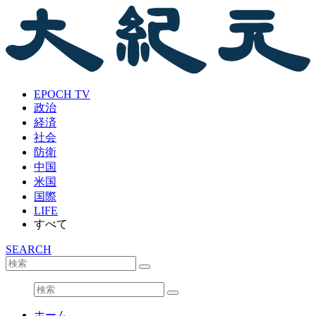
EPOCH TV
政治
経済
社会
防衛
中国
米国
国際
LIFE
すべて
SEARCH
ホーム