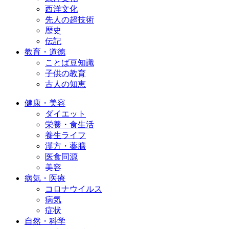
西洋文化
先人の超技術
歴史
伝記
教育・道徳
ことば豆知識
子供の教育
古人の知恵
健康・美容
ダイエット
栄養・食生活
養生ライフ
漢方・薬膳
医食同源
美容
病気・医療
コロナウイルス
病気
症状
自然・科学