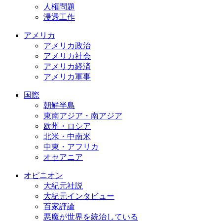
人権問題
浸透工作
アメリカ
アメリカ政治
アメリカ社会
アメリカ経済
アメリカ軍事
国際
朝鮮半島
東南アジア・南アジア
欧州・ロシア
北米・中南米
中東・アフリカ
オセアニア
オピニオン
大紀元社説
大紀元インタビュー
百家評論
悪魔が世界を統治している