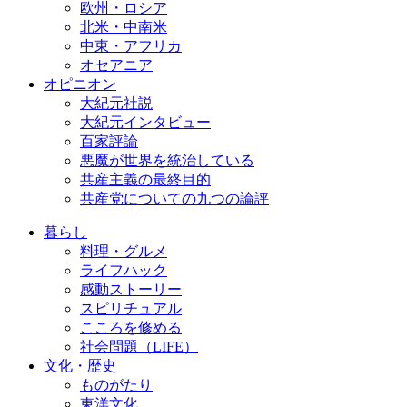
欧州・ロシア
北米・中南米
中東・アフリカ
オセアニア
オピニオン
大紀元社説
大紀元インタビュー
百家評論
悪魔が世界を統治している
共産主義の最終目的
共産党についての九つの論評
暮らし
料理・グルメ
ライフハック
感動ストーリー
スピリチュアル
こころを修める
社会問題（LIFE）
文化・歴史
ものがたり
東洋文化