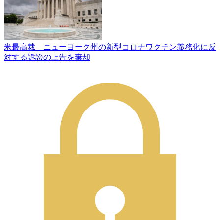
米最高裁 ニューヨーク州の新型コロナワクチン義務化に反
対する訴訟の上告を棄却