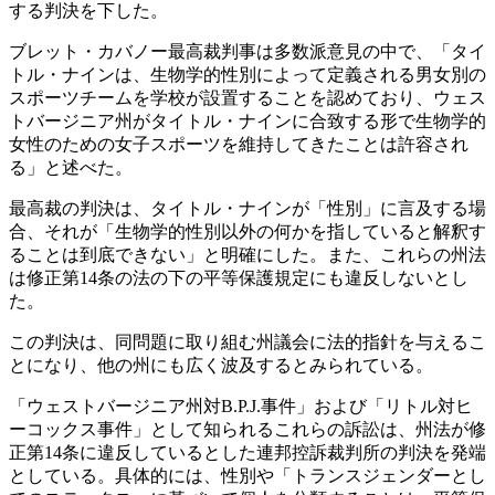
する判決を下した。
ブレット・カバノー最高裁判事は多数派意見の中で、「タイ
トル・ナインは、生物学的性別によって定義される男女別の
スポーツチームを学校が設置することを認めており、ウェス
トバージニア州がタイトル・ナインに合致する形で生物学的
女性のための女子スポーツを維持してきたことは許容され
る」と述べた。
最高裁の判決は、タイトル・ナインが「性別」に言及する場
合、それが「生物学的性別以外の何かを指していると解釈す
ることは到底できない」と明確にした。また、これらの州法
は修正第14条の法の下の平等保護規定にも違反しないとし
た。
この判決は、同問題に取り組む州議会に法的指針を与えるこ
とになり、他の州にも広く波及するとみられている。
「ウェストバージニア州対B.P.J.事件」および「リトル対ヒ
ーコックス事件」として知られるこれらの訴訟は、州法が修
正第14条に違反しているとした連邦控訴裁判所の判決を発端
としている。具体的には、性別や「トランスジェンダーとし