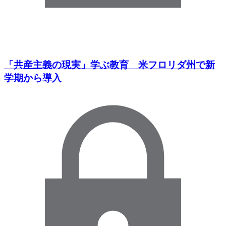
「共産主義の現実」学ぶ教育 米フロリダ州で新
学期から導入