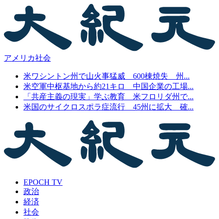
アメリカ社会
米ワシントン州で山火事猛威 600棟焼失 州...
米空軍中枢基地から約21キロ 中国企業の工場...
「共産主義の現実」学ぶ教育 米フロリダ州で...
米国のサイクロスポラ症流行 45州に拡大 確...
EPOCH TV
政治
経済
社会