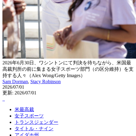
2026年6月30日、ワシントンにて判決を待ちながら、米国最
高裁判所の前に集まる女子スポーツ部門（の区分維持）を支
持する人々（Alex Wong/Getty Images）
Sam Dorman
,
Stacy Robinson
2026/07/01
更新: 2026/07/01
米最高裁
女子スポーツ
トランスジェンダー
タイトル・ナイン
アイダホ州