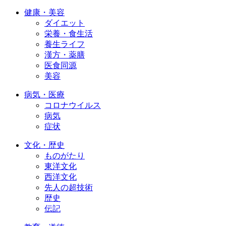
健康・美容
ダイエット
栄養・食生活
養生ライフ
漢方・薬膳
医食同源
美容
病気・医療
コロナウイルス
病気
症状
文化・歴史
ものがたり
東洋文化
西洋文化
先人の超技術
歴史
伝記