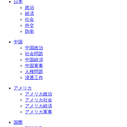
日本
政治
経済
社会
外交
防衛
中国
中国政治
社会問題
中国経済
中国軍事
人権問題
浸透工作
アメリカ
アメリカ政治
アメリカ社会
アメリカ経済
アメリカ軍事
国際