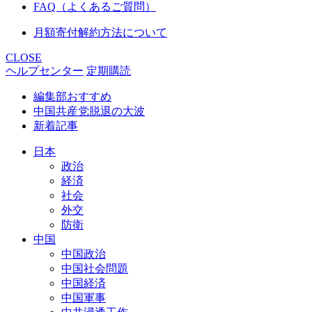
FAQ（よくあるご質問）
月額寄付解約方法について
CLOSE
ヘルプセンター
定期購読
編集部おすすめ
中国共産党脱退の大波
新着記事
日本
政治
経済
社会
外交
防衛
中国
中国政治
中国社会問題
中国経済
中国軍事