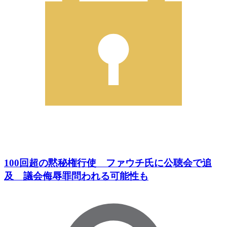
100回超の黙秘権行使 ファウチ氏に公聴会で追
及 議会侮辱罪問われる可能性も