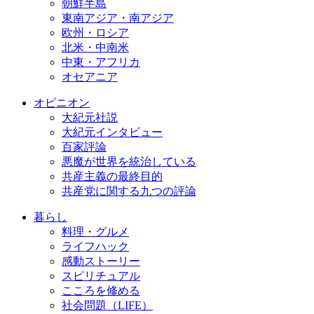
朝鮮半島
東南アジア・南アジア
欧州・ロシア
北米・中南米
中東・アフリカ
オセアニア
オピニオン
大紀元社説
大紀元インタビュー
百家評論
悪魔が世界を統治している
共産主義の最終目的
共産党に関する九つの評論
暮らし
料理・グルメ
ライフハック
感動ストーリー
スピリチュアル
こころを修める
社会問題（LIFE）