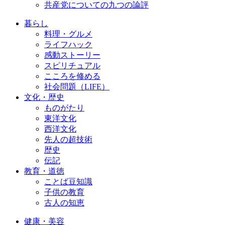
共産党についての九つの論評
暮らし
料理・グルメ
ライフハック
感動ストーリー
スピリチュアル
こころを修める
社会問題（LIFE）
文化・歴史
ものがたり
東洋文化
西洋文化
先人の超技術
歴史
伝記
教育・道徳
ことば豆知識
子供の教育
古人の知恵
健康・美容