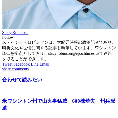
Stacy Robinson
Follow
ステイシー・ロビンソンは、大紀元時報の政治記者であり、
時折文化や世情に関する記事も執筆しています。ワシントン
D.C.を拠点としており、stacy.robinson@epochtimes.usで連絡
を取ることができます。
Tweet
Facebook
Line
Email
share
comments
合わせて読みたい
米ワシントン州で山火事猛威 600棟焼失 州兵派
遣