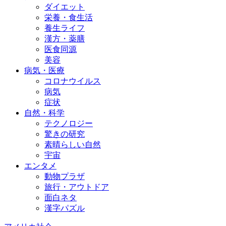
ダイエット
栄養・食生活
養生ライフ
漢方・薬膳
医食同源
美容
病気・医療
コロナウイルス
病気
症状
自然・科学
テクノロジー
驚きの研究
素晴らしい自然
宇宙
エンタメ
動物プラザ
旅行・アウトドア
面白ネタ
漢字パズル