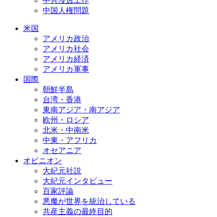
中共浸透工作
中国人権問題
米国
アメリカ政治
アメリカ社会
アメリカ経済
アメリカ軍事
国際
朝鮮半島
台湾・香港
東南アジア・南アジア
欧州・ロシア
北米・中南米
中東・アフリカ
オセアニア
オピニオン
大紀元社説
大紀元インタビュー
百家評論
悪魔が世界を統治している
共産主義の最終目的