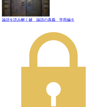
論語を読み解く鍵 論語の真義 学而編６