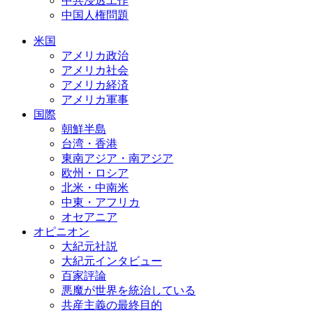
中共浸透工作
中国人権問題
米国
アメリカ政治
アメリカ社会
アメリカ経済
アメリカ軍事
国際
朝鮮半島
台湾・香港
東南アジア・南アジア
欧州・ロシア
北米・中南米
中東・アフリカ
オセアニア
オピニオン
大紀元社説
大紀元インタビュー
百家評論
悪魔が世界を統治している
共産主義の最終目的