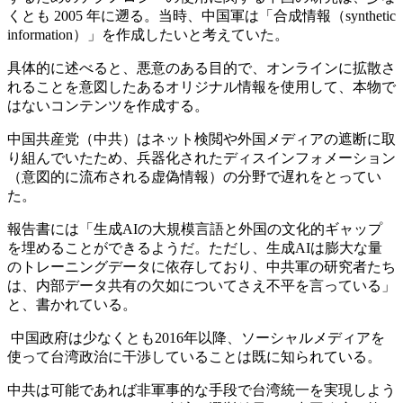
くとも 2005 年に遡る。当時、中国軍は「合成情報（synthetic
information）」を作成したいと考えていた。
具体的に述べると、悪意のある目的で、オンラインに拡散さ
れることを意図したあるオリジナル情報を使用して、本物で
はないコンテンツを作成する。
中国共産党（中共）はネット検閲や外国メディアの遮断に取
り組んでいたため、兵器化されたディスインフォメーション
（意図的に流布される虚偽情報）の分野で遅れをとってい
た。
報告書には「生成AIの大規模言語と外国の文化的ギャップ
を埋めることができるようだ。ただし、生成AIは膨大な量
のトレーニングデータに依存しており、中共軍の研究者たち
は、内部データ共有の欠如についてさえ不平を言っている」
と、書かれている。
中国政府は少なくとも2016年以降、ソーシャルメディアを
使って台湾政治に干渉していることは既に知られている。
中共は可能であれば非軍事的な手段で台湾統一を実現しよう