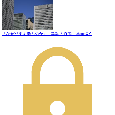
「なぜ歴史を学ぶのか」 論語の真義 学而編９