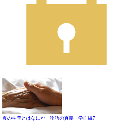
真の学問とはなにか 論語の真義 学而編7