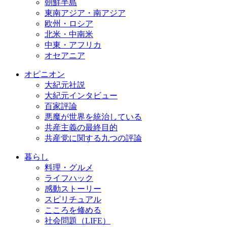
朝鮮半島
東南アジア・南アジア
欧州・ロシア
北米・中南米
中東・アフリカ
オセアニア
オピニオン
大紀元社説
大紀元インタビュー
百家評論
悪魔が世界を統治している
共産主義の最終目的
共産党に関する九つの評論
暮らし
料理・グルメ
ライフハック
感動ストーリー
スピリチュアル
こころを修める
社会問題（LIFE）