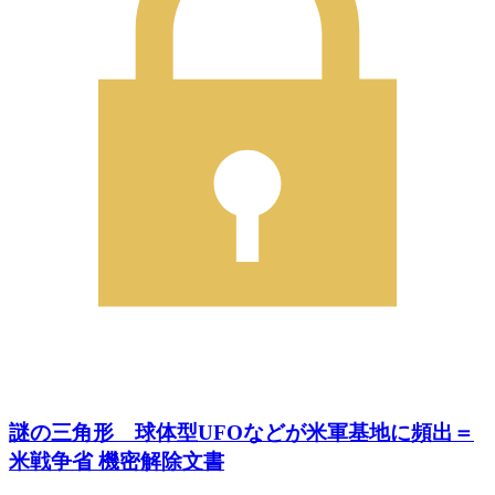
謎の三角形 球体型UFOなどが米軍基地に頻出＝
米戦争省 機密解除文書