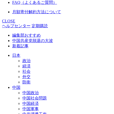
FAQ（よくあるご質問）
月額寄付解約方法について
CLOSE
ヘルプセンター
定期購読
編集部おすすめ
中国共産党脱退の大波
新着記事
日本
政治
経済
社会
外交
防衛
中国
中国政治
中国社会問題
中国経済
中国軍事