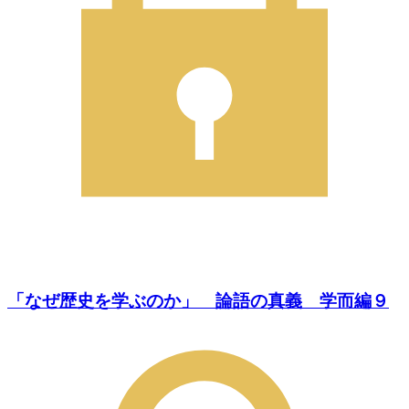
「なぜ歴史を学ぶのか」 論語の真義 学而編９