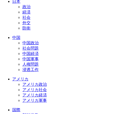
日本
政治
経済
社会
外交
防衛
中国
中国政治
社会問題
中国経済
中国軍事
人権問題
浸透工作
アメリカ
アメリカ政治
アメリカ社会
アメリカ経済
アメリカ軍事
国際