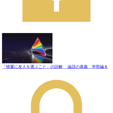
「慎重に友人を選ぶこと」の誤解 論語の真義 学而編８