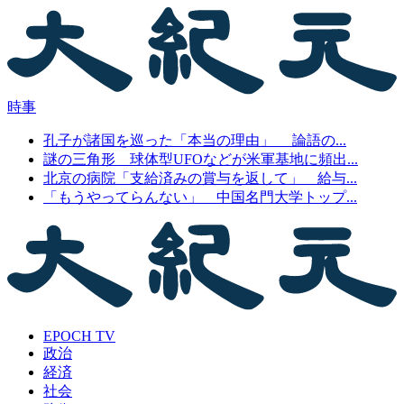
時事
孔子が諸国を巡った「本当の理由」 論語の...
謎の三角形 球体型UFOなどが米軍基地に頻出...
北京の病院「支給済みの賞与を返して」 給与...
「もうやってらんない」 中国名門大学トップ...
EPOCH TV
政治
経済
社会