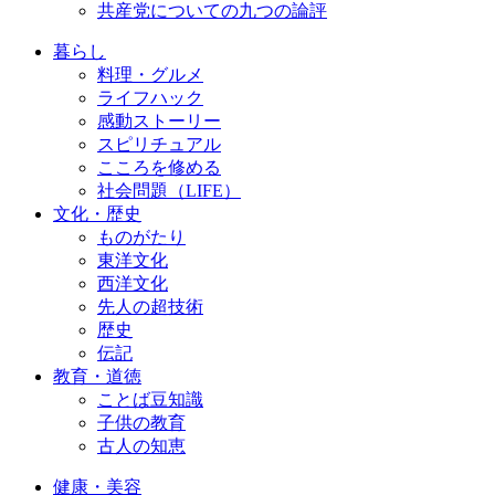
共産党についての九つの論評
暮らし
料理・グルメ
ライフハック
感動ストーリー
スピリチュアル
こころを修める
社会問題（LIFE）
文化・歴史
ものがたり
東洋文化
西洋文化
先人の超技術
歴史
伝記
教育・道徳
ことば豆知識
子供の教育
古人の知恵
健康・美容