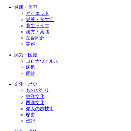
健康・美容
ダイエット
栄養・食生活
養生ライフ
漢方・薬膳
医食同源
美容
病気・医療
コロナウイルス
病気
症状
文化・歴史
ものがたり
東洋文化
西洋文化
先人の超技術
歴史
伝記