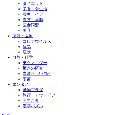
ダイエット
栄養・食生活
養生ライフ
漢方・薬膳
医食同源
美容
病気・医療
コロナウイルス
病気
症状
自然・科学
テクノロジー
驚きの研究
素晴らしい自然
宇宙
エンタメ
動物プラザ
旅行・アウトドア
面白ネタ
漢字パズル