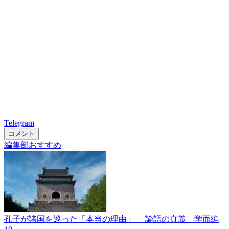
Telegram
コメント
編集部おすすめ
孔子が諸国を巡った「本当の理由」 論語の真義 学而編