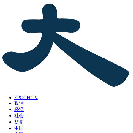
EPOCH TV
政治
経済
社会
防衛
中国