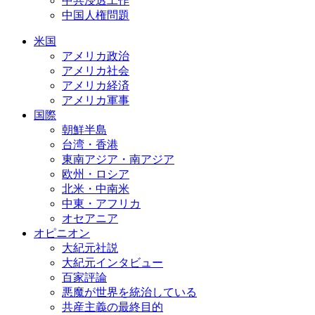
中共浸透工作
中国人権問題
米国
アメリカ政治
アメリカ社会
アメリカ経済
アメリカ軍事
国際
朝鮮半島
台湾・香港
東南アジア・南アジア
欧州・ロシア
北米・中南米
中東・アフリカ
オセアニア
オピニオン
大紀元社説
大紀元インタビュー
百家評論
悪魔が世界を統治している
共産主義の最終目的