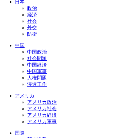
日本
政治
経済
社会
外交
防衛
中国
中国政治
社会問題
中国経済
中国軍事
人権問題
浸透工作
アメリカ
アメリカ政治
アメリカ社会
アメリカ経済
アメリカ軍事
国際