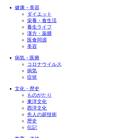
健康・美容
ダイエット
栄養・食生活
養生ライフ
漢方・薬膳
医食同源
美容
病気・医療
コロナウイルス
病気
症状
文化・歴史
ものがたり
東洋文化
西洋文化
先人の超技術
歴史
伝記