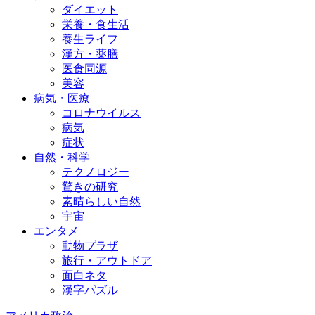
ダイエット
栄養・食生活
養生ライフ
漢方・薬膳
医食同源
美容
病気・医療
コロナウイルス
病気
症状
自然・科学
テクノロジー
驚きの研究
素晴らしい自然
宇宙
エンタメ
動物プラザ
旅行・アウトドア
面白ネタ
漢字パズル