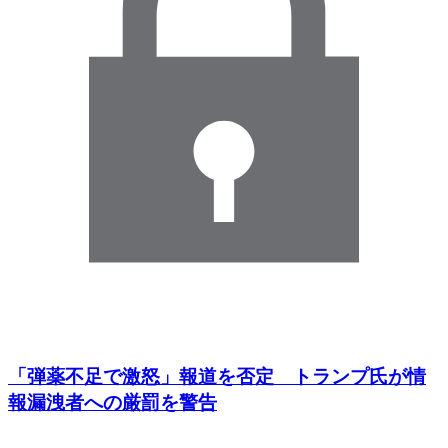
「弾薬不足で激怒」報道を否定 トランプ氏が情
報漏洩者への厳罰を警告