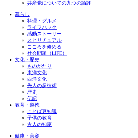
共産党についての九つの論評
暮らし
料理・グルメ
ライフハック
感動ストーリー
スピリチュアル
こころを修める
社会問題（LIFE）
文化・歴史
ものがたり
東洋文化
西洋文化
先人の超技術
歴史
伝記
教育・道徳
ことば豆知識
子供の教育
古人の知恵
健康・美容