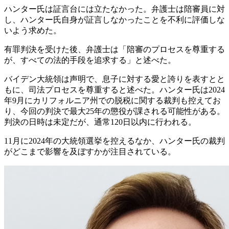
ハンター氏は証言台には立たなかった。弁護士は陪審員に対
し、ハンター氏自身が証言しなかったことを不利に評価しな
いよう求めた。
有罪判決を受けた後、弁護士は「陪審のプロセスを尊重する
が、すべての法的手段を追求する」と述べた。
バイデン大統領は声明で、息子に対する愛と誇りを表すとと
もに、司法プロセスを尊重すると述べた。ハンター氏は2024
年9月にカリフォルニア州での脱税に関する裁判も控えてお
り、今回の判決で最大25年の懲役が課される可能性がある。
判決の日時は未定だが、通常120日以内に行われる。
11月に2024年の大統領選挙を控えるなか、ハンター氏の裁判
がどこまで影響を及ぼすかが注目されている。