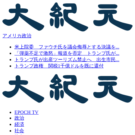
アメリカ政治
米上院委 ファウチ氏を議会侮辱とする決議を...
「弾薬不足で激怒」報道を否定 トランプ氏が...
トランプ氏が出産ツーリズム禁止へ 出生市民...
トランプ政権 関税1千億ドルを既に還付
EPOCH TV
政治
経済
社会