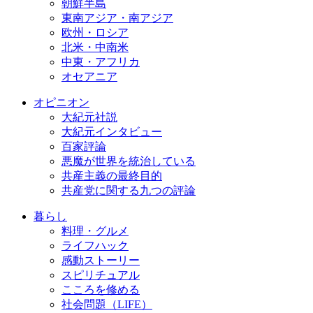
朝鮮半島
東南アジア・南アジア
欧州・ロシア
北米・中南米
中東・アフリカ
オセアニア
オピニオン
大紀元社説
大紀元インタビュー
百家評論
悪魔が世界を統治している
共産主義の最終目的
共産党に関する九つの評論
暮らし
料理・グルメ
ライフハック
感動ストーリー
スピリチュアル
こころを修める
社会問題（LIFE）