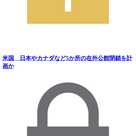
米国 日本やカナダなど5か所の在外公館閉鎖を計
画か