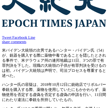
Tweet
Facebook
Line
share
comments
米バイデン大統領の次男であるハンター・バイデン氏（54）
が、銃器を購入する際に薬物中毒であることを隠したとされ
る事件で、米デラウェア州の連邦地裁は11日、3つの罪で有
罪判決を下した。現職の大統領の子供が有罪判決を受けるの
は初。バイデン大統領は声明で、司法プロセスを尊重すると
述べた。
ハンター氏の容疑は、2018年10月12日に銃砲店でリボルバー
拳銃を購入する際、薬物を使用していたにもかかわらず、薬
物使用を否定する虚偽を否定する虚偽の申請を行い、11日間
にわたり違法に拳銃を所持していたもの。