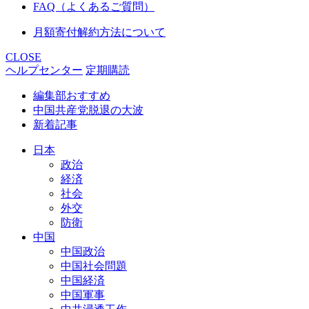
FAQ（よくあるご質問）
月額寄付解約方法について
CLOSE
ヘルプセンター
定期購読
編集部おすすめ
中国共産党脱退の大波
新着記事
日本
政治
経済
社会
外交
防衛
中国
中国政治
中国社会問題
中国経済
中国軍事