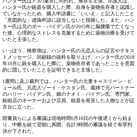
ハンター氏は3つの重罪に問われ、無罪を主張。弁護人は、
ハンター氏が銃器を購入した際、自身を薬物依存者と認識し
ていなかったため、購入申請書に「いいえ」と記入したこと
「意図的な」虚偽申請に該当しないと指摘した。また、ハン
ター氏は兄のボー・バイデン氏が2015年に脳腫瘍で亡くなっ
た後、心理的なストレスを克服するために薬物治療を受けて
いたと主張した。
いっぽう、検察側は、ハンター氏の元恋人らの証言やテキス
トメッセージ、回顧録の抜粋を取り上げ、ハンター氏が2018
年10月に銃を購入した際に、薬物依存者であったことを意図
的に隠していたことを証明できると主張した。
1週間に及ぶ裁判では、ハンター氏の元妻キャスリーン・ビ
ュール氏、元恋人ゾーイ・ケスタン氏、義姉で元パートナー
のハリー・バイデン氏、娘のナオミ・バイデン氏、専門家、
銃砲店のオーナーおよび店員、銃器を発見した人物などが証
言台に立った。
陪審員らによる審議は現地時間6月10日の午後遅くから始ま
り、中断を経て翌朝に再開。合計3時間の審議を経て有罪判
決が下された。