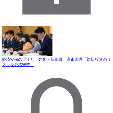
経済安保の「守り」強化へ新組織 高市総理「対日投資のリ
スクを厳格審査」