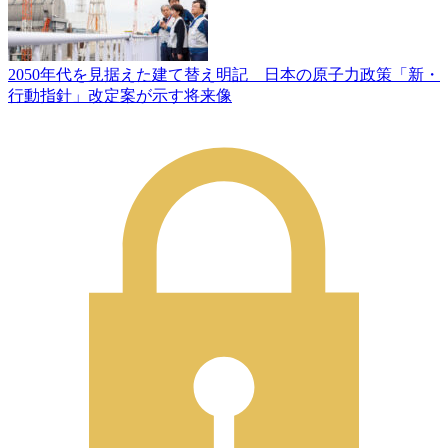
2050年代を見据えた建て替え明記 日本の原子力政策「新・
行動指針」改定案が示す将来像