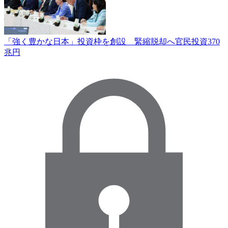
「強く豊かな日本」投資枠を創設 緊縮脱却へ官民投資370
兆円