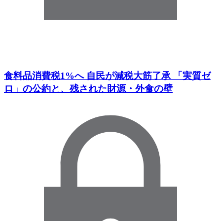
食料品消費税1%へ 自民が減税大筋了承 「実質ゼ
ロ」の公約と、残された財源・外食の壁