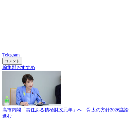
Telegram
コメント
編集部おすすめ
高市内閣「責任ある積極財政元年」へ 骨太の方針2026議論
進む