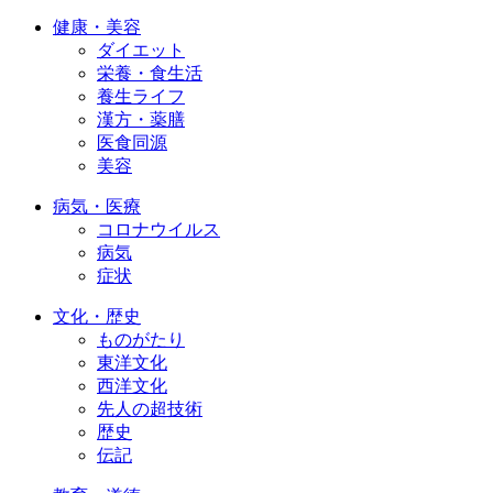
健康・美容
ダイエット
栄養・食生活
養生ライフ
漢方・薬膳
医食同源
美容
病気・医療
コロナウイルス
病気
症状
文化・歴史
ものがたり
東洋文化
西洋文化
先人の超技術
歴史
伝記