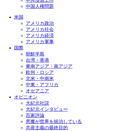
中共浸透工作
中国人権問題
米国
アメリカ政治
アメリカ社会
アメリカ経済
アメリカ軍事
国際
朝鮮半島
台湾・香港
東南アジア・南アジア
欧州・ロシア
北米・中南米
中東・アフリカ
オセアニア
オピニオン
大紀元社説
大紀元インタビュー
百家評論
悪魔が世界を統治している
共産主義の最終目的