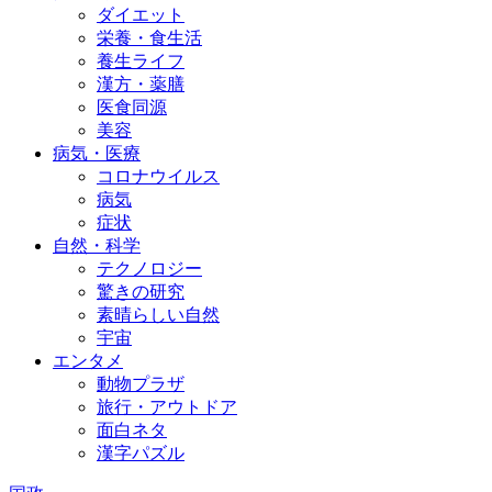
ダイエット
栄養・食生活
養生ライフ
漢方・薬膳
医食同源
美容
病気・医療
コロナウイルス
病気
症状
自然・科学
テクノロジー
驚きの研究
素晴らしい自然
宇宙
エンタメ
動物プラザ
旅行・アウトドア
面白ネタ
漢字パズル