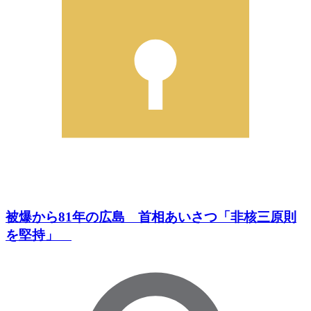
被爆から81年の広島 首相あいさつ「非核三原則
を堅持」