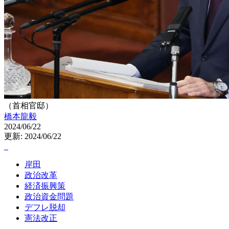
（首相官邸）
橋本龍毅
2024/06/22
更新: 2024/06/22
岸田
政治改革
経済振興策
政治資金問題
デフレ脱却
憲法改正