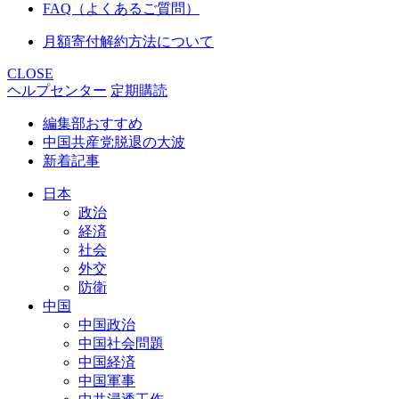
FAQ（よくあるご質問）
月額寄付解約方法について
CLOSE
ヘルプセンター
定期購読
編集部おすすめ
中国共産党脱退の大波
新着記事
日本
政治
経済
社会
外交
防衛
中国
中国政治
中国社会問題
中国経済
中国軍事