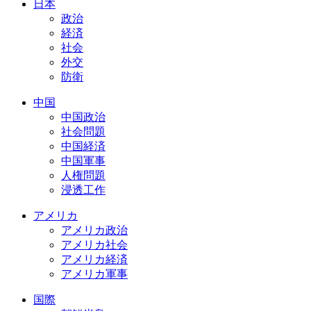
日本
政治
経済
社会
外交
防衛
中国
中国政治
社会問題
中国経済
中国軍事
人権問題
浸透工作
アメリカ
アメリカ政治
アメリカ社会
アメリカ経済
アメリカ軍事
国際