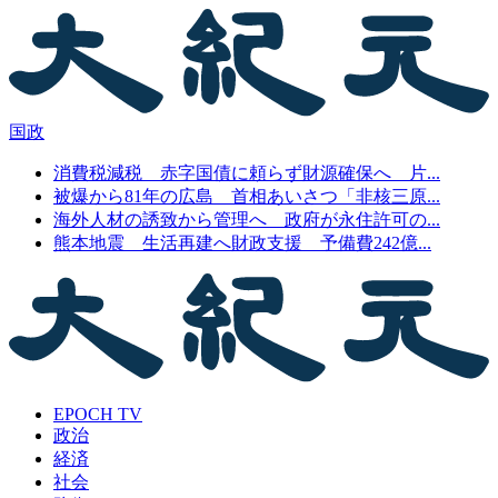
国政
消費税減税 赤字国債に頼らず財源確保へ 片...
被爆から81年の広島 首相あいさつ「非核三原...
海外人材の誘致から管理へ 政府が永住許可の...
熊本地震 生活再建へ財政支援 予備費242億...
EPOCH TV
政治
経済
社会