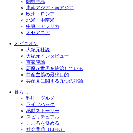
朝鮮半島
東南アジア・南アジア
欧州・ロシア
北米・中南米
中東・アフリカ
オセアニア
オピニオン
大紀元社説
大紀元インタビュー
百家評論
悪魔が世界を統治している
共産主義の最終目的
共産党に関する九つの評論
暮らし
料理・グルメ
ライフハック
感動ストーリー
スピリチュアル
こころを修める
社会問題（LIFE）