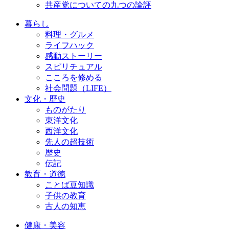
共産党についての九つの論評
暮らし
料理・グルメ
ライフハック
感動ストーリー
スピリチュアル
こころを修める
社会問題（LIFE）
文化・歴史
ものがたり
東洋文化
西洋文化
先人の超技術
歴史
伝記
教育・道徳
ことば豆知識
子供の教育
古人の知恵
健康・美容