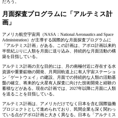
だろう。
月面探査プログラムに「アルテミス計
画」
アメリカ航空宇宙局（NASA：National Aeronautics and Space
Administration）が主導する国際的な月面探査プログラムに
「アルテミス計画」がある。この計画は、アポロ計画以来約
半世紀ぶりに人類を月面に送り込み、持続的な月面活動の構
築を目指している。
アルテミス計画の主な目的には、月の南極付近に存在する水
資源や重要鉱物の開発、月周回軌道上に有人宇宙ステーショ
ン「ゲートウェイ」の建設、月面での持続的な人類の活動基
盤の確立、将来的な火星有人探査に向けた技術開発と経験の
蓄積などがある。現在の計画では、2027年以降に月面に人類
を送ることを目指している。
アルテミス計画は、アメリカだけでなく日本を含む国際協働
プロジェクトとして進められており、民間企業も深く関わっ
ている点がアポロ計画と大きく異なる。日本も「アルテミス