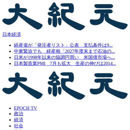
日本経済
経産省が「発注者リスト」公表 支払条件は9...
中東緊迫でも 経産相「2027年度末まで石油の...
日米が1998年以来の協調円買い 米国債市場へ...
日本製造業PMI 7月も拡大 生産の伸びは2014...
EPOCH TV
政治
経済
社会