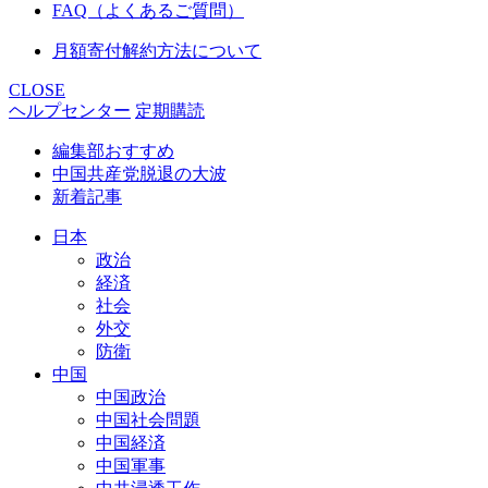
FAQ（よくあるご質問）
月額寄付解約方法について
CLOSE
ヘルプセンター
定期購読
編集部おすすめ
中国共産党脱退の大波
新着記事
日本
政治
経済
社会
外交
防衛
中国
中国政治
中国社会問題
中国経済
中国軍事