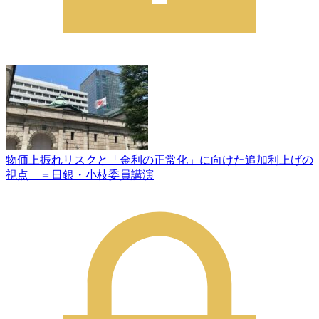
物価上振れリスクと「金利の正常化」に向けた追加利上げの
視点 ＝日銀・小枝委員講演