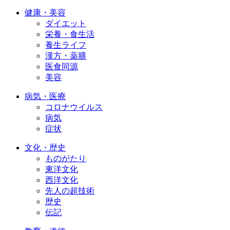
健康・美容
ダイエット
栄養・食生活
養生ライフ
漢方・薬膳
医食同源
美容
病気・医療
コロナウイルス
病気
症状
文化・歴史
ものがたり
東洋文化
西洋文化
先人の超技術
歴史
伝記