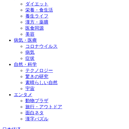
ダイエット
栄養・食生活
養生ライフ
漢方・薬膳
医食同源
美容
病気・医療
コロナウイルス
病気
症状
自然・科学
テクノロジー
驚きの研究
素晴らしい自然
宇宙
エンタメ
動物プラザ
旅行・アウトドア
面白ネタ
漢字パズル