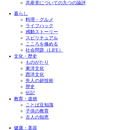
共産党についての九つの論評
暮らし
料理・グルメ
ライフハック
感動ストーリー
スピリチュアル
こころを修める
社会問題（LIFE）
文化・歴史
ものがたり
東洋文化
西洋文化
先人の超技術
歴史
伝記
教育・道徳
ことば豆知識
子供の教育
古人の知恵
健康・美容