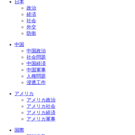
日本
政治
経済
社会
外交
防衛
中国
中国政治
社会問題
中国経済
中国軍事
人権問題
浸透工作
アメリカ
アメリカ政治
アメリカ社会
アメリカ経済
アメリカ軍事
国際