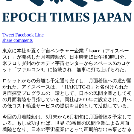
Tweet
Facebook
Line
share
comments
東京に本社を置く宇宙ベンチャー企業「ispace（アイスペー
ス）」が開発した月着陸船が、日本時間15日午後3時11分、
米フロリダ州のケネディ宇宙センターからスペースXのロケ
ット「ファルコン9」に搭載され、無事に打ち上げられた。
ロケットからの分離も予定通り完了し、月面着陸への道が開
かれた。アイスペースは、「HAKUTO-R」と名付けられた
月面探査プログラムの一環として、日本の民間企業として初
の月面着陸を目指している。同社は2010年に設立され、月へ
の低コスト輸送サービスの提供を目的として活動している。
今回の月着陸船は、5月末から6月初旬に月面着陸を予定して
いる。もし成功すれば、世界で3番目の民間企業による月面
着陸となり、日本の宇宙産業にとって画期的な出来事となる