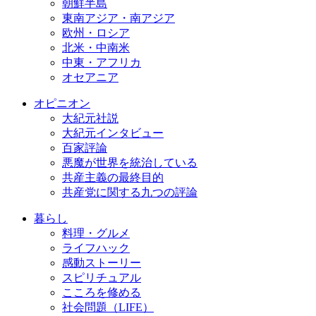
朝鮮半島
東南アジア・南アジア
欧州・ロシア
北米・中南米
中東・アフリカ
オセアニア
オピニオン
大紀元社説
大紀元インタビュー
百家評論
悪魔が世界を統治している
共産主義の最終目的
共産党に関する九つの評論
暮らし
料理・グルメ
ライフハック
感動ストーリー
スピリチュアル
こころを修める
社会問題（LIFE）