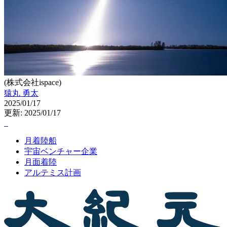
(株式会社ispace)
猿丸 勇太
2025/01/17
更新: 2025/01/17
月着陸船
宇宙ベンチャー企業
月面着陸
アルテミス計画