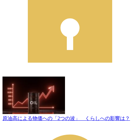
原油高による物価への「2つの波」 くらしへの影響は？