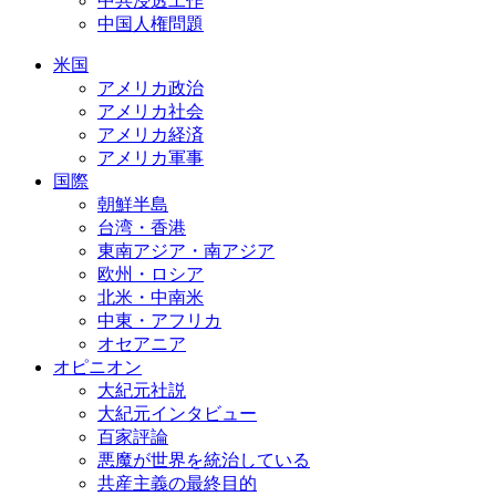
中共浸透工作
中国人権問題
米国
アメリカ政治
アメリカ社会
アメリカ経済
アメリカ軍事
国際
朝鮮半島
台湾・香港
東南アジア・南アジア
欧州・ロシア
北米・中南米
中東・アフリカ
オセアニア
オピニオン
大紀元社説
大紀元インタビュー
百家評論
悪魔が世界を統治している
共産主義の最終目的