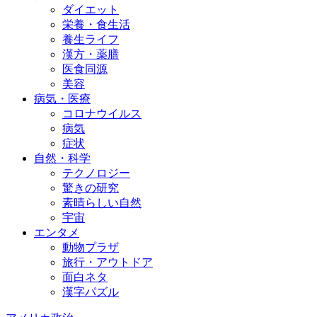
ダイエット
栄養・食生活
養生ライフ
漢方・薬膳
医食同源
美容
病気・医療
コロナウイルス
病気
症状
自然・科学
テクノロジー
驚きの研究
素晴らしい自然
宇宙
エンタメ
動物プラザ
旅行・アウトドア
面白ネタ
漢字パズル