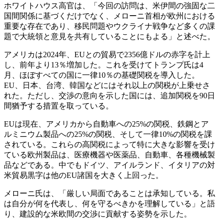
ホワイトハウス高官は、「今回の訪問は、米伊間の強固な二
国間関係に基づくだけでなく、メローニ首相が欧州における
重要な存在であり、移民問題やウクライナ戦争など多くの課
題で大統領と意見を共有していることにもよる」と述べた。
アメリカは2024年、EUとの貿易で2356億ドルの赤字を計上
し、前年より13％増加した。これを受けてトランプ氏は4
月、ほぼすべての国に一律10％の基礎関税を導入した。
EU、日本、台湾、韓国などにはそれ以上の関税が上乗せさ
れた。ただし、交渉の意向を示した国には、追加関税を90日
間猶予する措置を取っている。
EUは現在、アメリカから自動車への25%の関税、鉄鋼とア
ルミニウム製品への25%の関税、そして一律10%の関税を課
されている。これらの高関税によって特に大きな影響を受け
ている欧州製品は、医療機器や医薬品、自動車、各種機械製
品などである。中でもドイツ、アイルランド、イタリアの対
米貿易黒字は他のEU諸国を大きく上回った。
メローニ氏は、「厳しい局面であることは承知している。私
は自分が何を代表し、何を守るべきかを理解している」と語
り、建設的な米欧間の交渉に貢献する姿勢を示した。