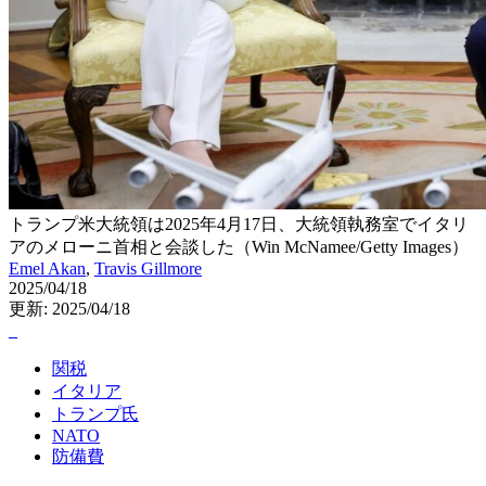
トランプ米大統領は2025年4月17日、大統領執務室でイタリ
アのメローニ首相と会談した（Win McNamee/Getty Images）
Emel Akan
,
Travis Gillmore
2025/04/18
更新: 2025/04/18
関税
イタリア
トランプ氏
NATO
防備費