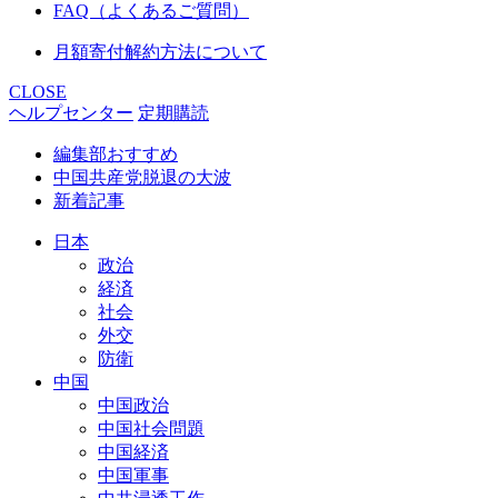
FAQ（よくあるご質問）
月額寄付解約方法について
CLOSE
ヘルプセンター
定期購読
編集部おすすめ
中国共産党脱退の大波
新着記事
日本
政治
経済
社会
外交
防衛
中国
中国政治
中国社会問題
中国経済
中国軍事