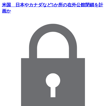
米国 日本やカナダなど5か所の在外公館閉鎖を計
画か