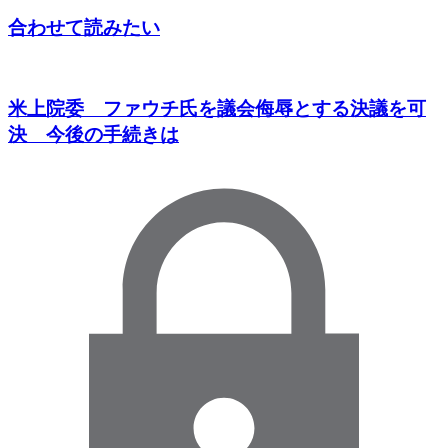
合わせて読みたい
米上院委 ファウチ氏を議会侮辱とする決議を可
決 今後の手続きは