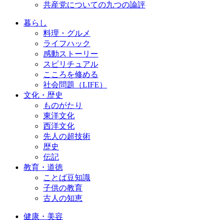
共産党についての九つの論評
暮らし
料理・グルメ
ライフハック
感動ストーリー
スピリチュアル
こころを修める
社会問題（LIFE）
文化・歴史
ものがたり
東洋文化
西洋文化
先人の超技術
歴史
伝記
教育・道徳
ことば豆知識
子供の教育
古人の知恵
健康・美容