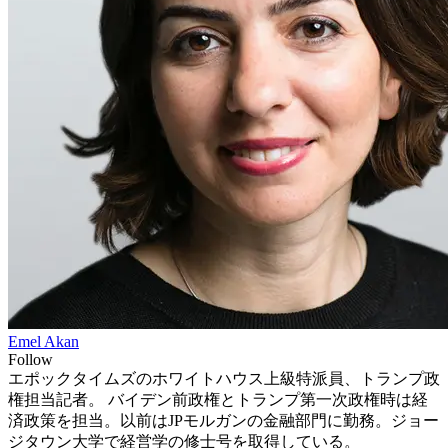
Emel Akan
Follow
エポックタイムズのホワイトハウス上級特派員、トランプ政
権担当記者。 バイデン前政権とトランプ第一次政権時は経
済政策を担当。以前はJPモルガンの金融部門に勤務。ジョー
ジタウン大学で経営学の修士号を取得している。