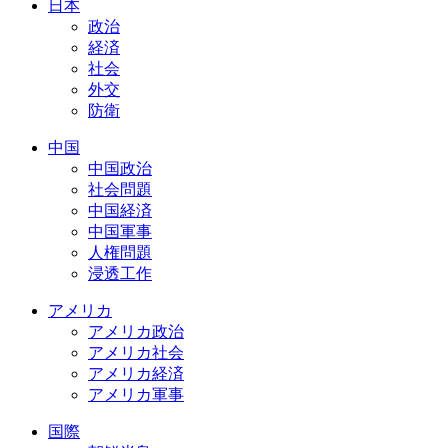
日本
政治
経済
社会
外交
防衛
中国
中国政治
社会問題
中国経済
中国軍事
人権問題
浸透工作
アメリカ
アメリカ政治
アメリカ社会
アメリカ経済
アメリカ軍事
国際