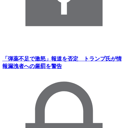
「弾薬不足で激怒」報道を否定 トランプ氏が情
報漏洩者への厳罰を警告