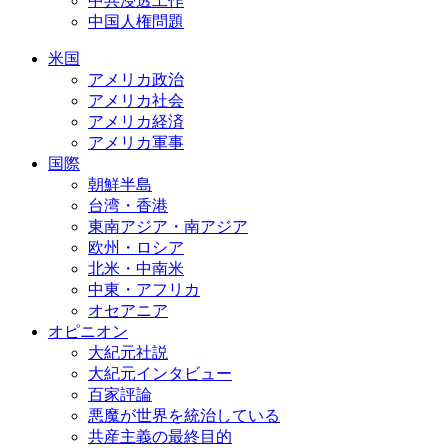
中共浸透工作
中国人権問題
米国
アメリカ政治
アメリカ社会
アメリカ経済
アメリカ軍事
国際
朝鮮半島
台湾・香港
東南アジア・南アジア
欧州・ロシア
北米・中南米
中東・アフリカ
オセアニア
オピニオン
大紀元社説
大紀元インタビュー
百家評論
悪魔が世界を統治している
共産主義の最終目的