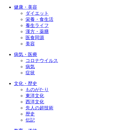
健康・美容
ダイエット
栄養・食生活
養生ライフ
漢方・薬膳
医食同源
美容
病気・医療
コロナウイルス
病気
症状
文化・歴史
ものがたり
東洋文化
西洋文化
先人の超技術
歴史
伝記