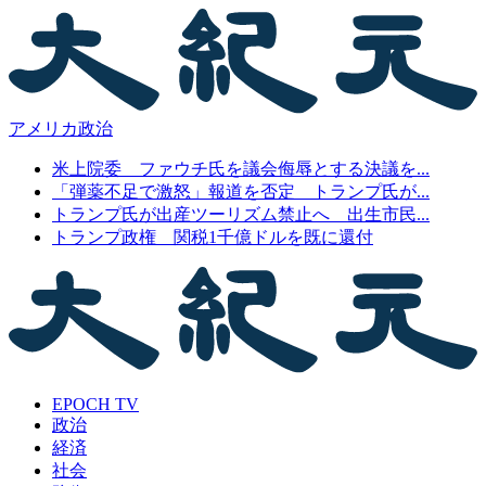
アメリカ政治
米上院委 ファウチ氏を議会侮辱とする決議を...
「弾薬不足で激怒」報道を否定 トランプ氏が...
トランプ氏が出産ツーリズム禁止へ 出生市民...
トランプ政権 関税1千億ドルを既に還付
EPOCH TV
政治
経済
社会