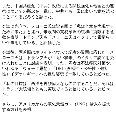
また、中国共産党（中共）政権による関税強化や他国との連
携についての懸念を一蹴し、中共とも非常に良い合意を結ぶ
ことになるだろうと語った。
会談に先立ち、メローニ氏は記者団に「私は合意を実現する
ために来た」と述べ、米欧間の貿易摩擦の緩和に貢献する意
欲を表明。トランプ氏も「メローニ氏はイタリアで素晴らし
い仕事をしている」と評価した。
会談後、両首脳はホワイトハウスで記者の質問に応じた。メ
ローニ氏は、トランプ氏が「近い将来」のイタリア訪問を受
け入れたことに感謝を表明。また、両者は不法移民対策や、
いわゆる「ウォーク思想」「DEI（多様性・公平性・包括
性）イデオロギー」への反対姿勢で一致していると述べた。
「私の目標は、西洋を再び偉大なものにすることだ。それは
トランプ大統領とともに実現できると信じている」と述べ
た。
さらに、アメリカからの液化天然ガス（LNG）輸入を拡大
する方針を表明。