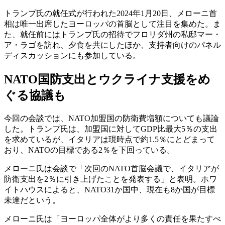
トランプ氏の就任式が行われた2024年1月20日、メローニ首
相は唯一出席したヨーロッパの首脳として注目を集めた。ま
た、就任前にはトランプ氏の招待でフロリダ州の私邸マー・
ア・ラゴを訪れ、夕食を共にしたほか、支持者向けのパネル
ディスカッションにも参加している。
NATO国防支出とウクライナ支援をめ
ぐる協議も
今回の会談では、NATO加盟国の防衛費増額についても議論
した。トランプ氏は、加盟国に対してGDP比最大5％の支出
を求めているが、イタリアは現時点で約1.5％にとどまって
おり、NATOの目標である2％を下回っている。
メローニ氏は会談で「次回のNATO首脳会議で、イタリアが
防衛支出を2％に引き上げたことを発表する」と表明。ホワ
イトハウスによると、NATO31か国中、現在も8か国が目標
未達だという。
メローニ氏は「ヨーロッパ全体がより多くの責任を果たすべ