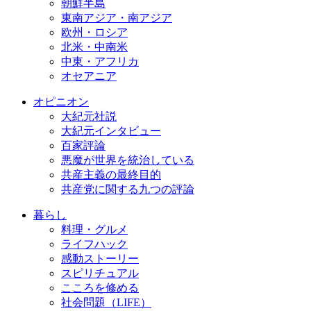
朝鮮半島
東南アジア・南アジア
欧州・ロシア
北米・中南米
中東・アフリカ
オセアニア
オピニオン
大紀元社説
大紀元インタビュー
百家評論
悪魔が世界を統治している
共産主義の最終目的
共産党に関する九つの評論
暮らし
料理・グルメ
ライフハック
感動ストーリー
スピリチュアル
こころを修める
社会問題（LIFE）