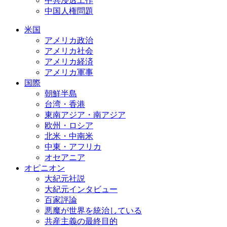
中共浸透工作
中国人権問題
米国
アメリカ政治
アメリカ社会
アメリカ経済
アメリカ軍事
国際
朝鮮半島
台湾・香港
東南アジア・南アジア
欧州・ロシア
北米・中南米
中東・アフリカ
オセアニア
オピニオン
大紀元社説
大紀元インタビュー
百家評論
悪魔が世界を統治している
共産主義の最終目的