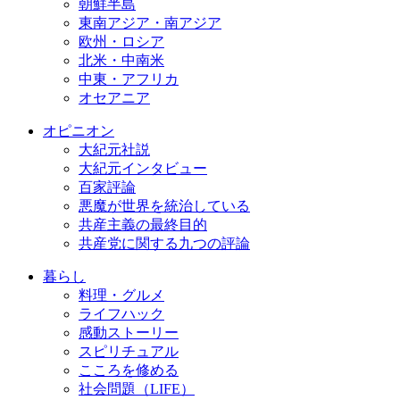
朝鮮半島
東南アジア・南アジア
欧州・ロシア
北米・中南米
中東・アフリカ
オセアニア
オピニオン
大紀元社説
大紀元インタビュー
百家評論
悪魔が世界を統治している
共産主義の最終目的
共産党に関する九つの評論
暮らし
料理・グルメ
ライフハック
感動ストーリー
スピリチュアル
こころを修める
社会問題（LIFE）