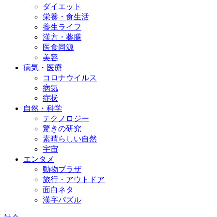
ダイエット
栄養・食生活
養生ライフ
漢方・薬膳
医食同源
美容
病気・医療
コロナウイルス
病気
症状
自然・科学
テクノロジー
驚きの研究
素晴らしい自然
宇宙
エンタメ
動物プラザ
旅行・アウトドア
面白ネタ
漢字パズル