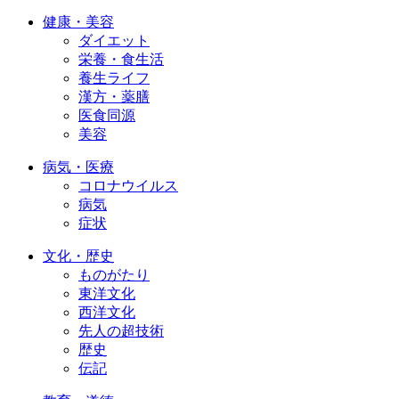
健康・美容
ダイエット
栄養・食生活
養生ライフ
漢方・薬膳
医食同源
美容
病気・医療
コロナウイルス
病気
症状
文化・歴史
ものがたり
東洋文化
西洋文化
先人の超技術
歴史
伝記