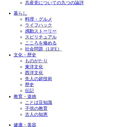
共産党についての九つの論評
暮らし
料理・グルメ
ライフハック
感動ストーリー
スピリチュアル
こころを修める
社会問題（LIFE）
文化・歴史
ものがたり
東洋文化
西洋文化
先人の超技術
歴史
伝記
教育・道徳
ことば豆知識
子供の教育
古人の知恵
健康・美容