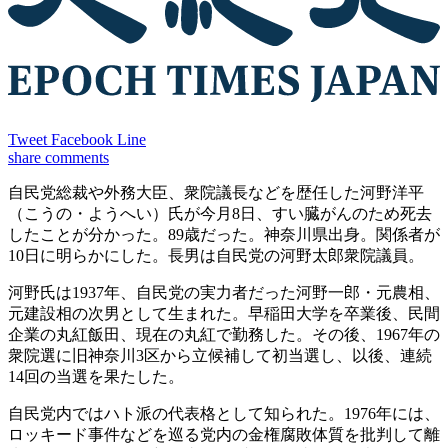
Tweet
Facebook
Line
share
comments
自民党総裁や外務大臣、衆院議長などを歴任した河野洋平
（こうの・ようへい）氏が今月8日、すい臓がんのため死去
したことが分かった。89歳だった。神奈川県出身。関係者が
10日に明らかにした。長男は自民党の河野太郎衆院議員。
河野氏は1937年、自民党の実力者だった河野一郎・元農相、
元建設相の次男として生まれた。早稲田大学を卒業後、民間
企業の丸紅飯田、現在の丸紅で勤務した。その後、1967年の
衆院選に旧神奈川3区から立候補して初当選し、以後、連続
14回の当選を果たした。
自民党内ではハト派の代表格として知られた。1976年には、
ロッキード事件などを巡る党内の金権腐敗体質を批判して離