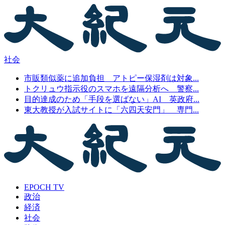
社会
市販類似薬に追加負担 アトピー保湿剤は対象...
トクリュウ指示役のスマホを遠隔分析へ 警察...
目的達成のため「手段を選ばない」AI 英政府...
東大教授が入試サイトに「六四天安門」 専門...
EPOCH TV
政治
経済
社会