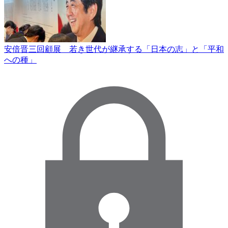
安倍晋三回顧展 若き世代が継承する「日本の志」と「平和
への種」