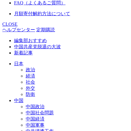
FAQ（よくあるご質問）
月額寄付解約方法について
CLOSE
ヘルプセンター
定期購読
編集部おすすめ
中国共産党脱退の大波
新着記事
日本
政治
経済
社会
外交
防衛
中国
中国政治
中国社会問題
中国経済
中国軍事