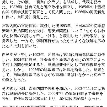
党した。その後、「新自由クラブ」を結成し、代表を務め
た。1983年には自民党と連立政権を樹立し、1985年の中曽根
内閣で科学技術庁長官として初入閣した。1986年の同党解党
に伴い、自民党に復党した。
宮沢内閣の官房長官に就任した後1993年、旧日本軍の従軍慰
安婦の政治問題化を受け、慰安婦問題について「心からおわ
びと反省の気持ちを申し上げる」と表明した「河野談話」を
発表した。一方で、強制連行があったかのような誤解を広め
たとの批判も招いた。
自民党が下野した1993年、河野氏は第16代自民党総裁に就任
した。1994年に自民、社会両党と新党さきがけの連立によっ
て村山内閣が発足すると、副総理兼外相として政権復帰を支
えた。しかし、1995年の総裁選では出馬を断念した。結果と
して、自民党総裁でありながら首相に選ばれなかった初めて
の例となった。
その後も小渕、森両内閣で外相を務めた。2003年11月には第
71代衆院議長に就任した。2009年7月の衆院解散まで議長を
務め、在任日数は2029日に上り、歴代2位の記録となった。