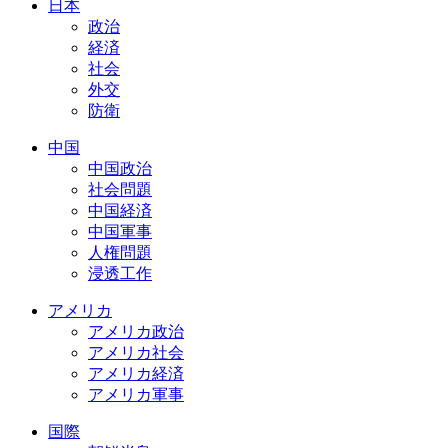
日本
政治
経済
社会
外交
防衛
中国
中国政治
社会問題
中国経済
中国軍事
人権問題
浸透工作
アメリカ
アメリカ政治
アメリカ社会
アメリカ経済
アメリカ軍事
国際