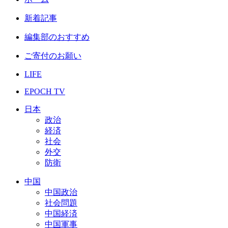
新着記事
編集部のおすすめ
ご寄付のお願い
LIFE
EPOCH TV
日本
政治
経済
社会
外交
防衛
中国
中国政治
社会問題
中国経済
中国軍事