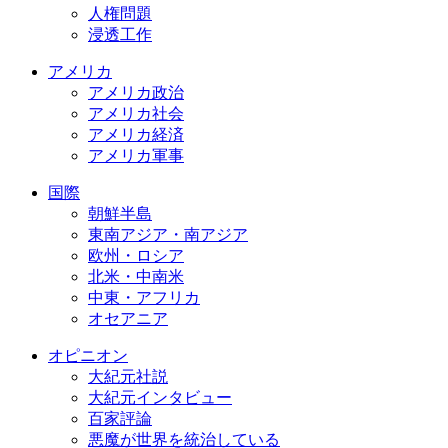
人権問題
浸透工作
アメリカ
アメリカ政治
アメリカ社会
アメリカ経済
アメリカ軍事
国際
朝鮮半島
東南アジア・南アジア
欧州・ロシア
北米・中南米
中東・アフリカ
オセアニア
オピニオン
大紀元社説
大紀元インタビュー
百家評論
悪魔が世界を統治している