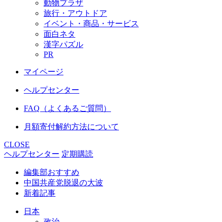
動物プラザ
旅行・アウトドア
イベント・商品・サービス
面白ネタ
漢字パズル
PR
マイページ
ヘルプセンター
FAQ（よくあるご質問）
月額寄付解約方法について
CLOSE
ヘルプセンター
定期購読
編集部おすすめ
中国共産党脱退の大波
新着記事
日本
政治