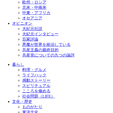
欧州・ロシア
北米・中南米
中東・アフリカ
オセアニア
オピニオン
大紀元社説
大紀元インタビュー
百家評論
悪魔が世界を統治している
共産主義の最終目的
共産党についての九つの論評
暮らし
料理・グルメ
ライフハック
感動ストーリー
スピリチュアル
こころを修める
社会問題（LIFE）
文化・歴史
ものがたり
東洋文化