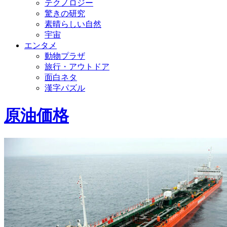
テクノロジー
驚きの研究
素晴らしい自然
宇宙
エンタメ
動物プラザ
旅行・アウトドア
面白ネタ
漢字パズル
原油価格