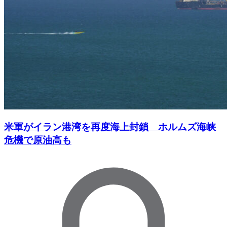
米軍がイラン港湾を再度海上封鎖 ホルムズ海峡
危機で原油高も