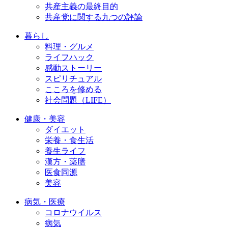
共産主義の最終目的
共産党に関する九つの評論
暮らし
料理・グルメ
ライフハック
感動ストーリー
スピリチュアル
こころを修める
社会問題（LIFE）
健康・美容
ダイエット
栄養・食生活
養生ライフ
漢方・薬膳
医食同源
美容
病気・医療
コロナウイルス
病気