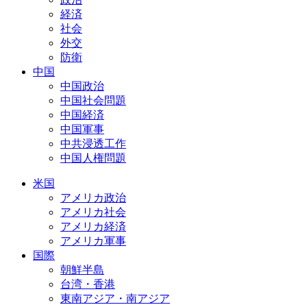
経済
社会
外交
防衛
中国
中国政治
中国社会問題
中国経済
中国軍事
中共浸透工作
中国人権問題
米国
アメリカ政治
アメリカ社会
アメリカ経済
アメリカ軍事
国際
朝鮮半島
台湾・香港
東南アジア・南アジア