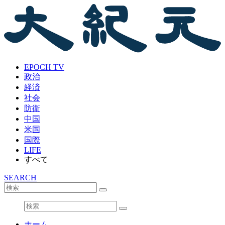
EPOCH TV
政治
経済
社会
防衛
中国
米国
国際
LIFE
すべて
SEARCH
ホーム