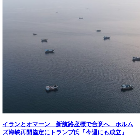
イランとオマーン 新航路座標で合意へ ホルム
ズ海峡再開協定にトランプ氏「今週にも成立」