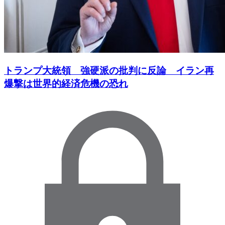
トランプ大統領 強硬派の批判に反論 イラン再
爆撃は世界的経済危機の恐れ