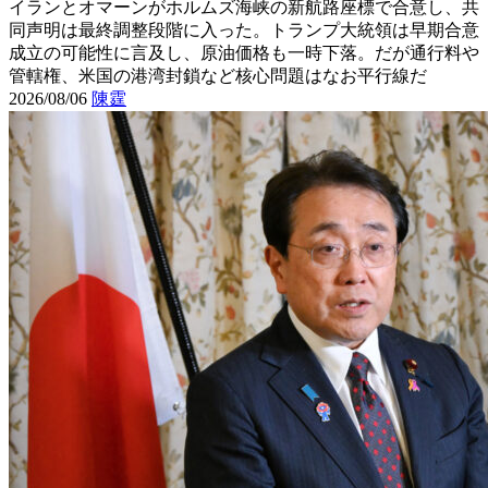
イランとオマーンがホルムズ海峡の新航路座標で合意し、共
同声明は最終調整段階に入った。トランプ大統領は早期合意
成立の可能性に言及し、原油価格も一時下落。だが通行料や
管轄権、米国の港湾封鎖など核心問題はなお平行線だ
2026/08/06
陳霆