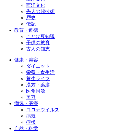
西洋文化
先人の超技術
歴史
伝記
教育・道徳
ことば豆知識
子供の教育
古人の知恵
健康・美容
ダイエット
栄養・食生活
養生ライフ
漢方・薬膳
医食同源
美容
病気・医療
コロナウイルス
病気
症状
自然・科学