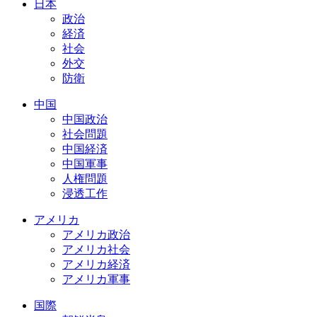
日本
政治
経済
社会
外交
防衛
中国
中国政治
社会問題
中国経済
中国軍事
人権問題
浸透工作
アメリカ
アメリカ政治
アメリカ社会
アメリカ経済
アメリカ軍事
国際