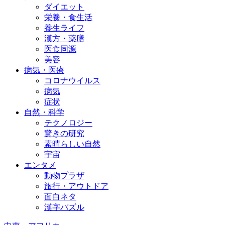
ダイエット
栄養・食生活
養生ライフ
漢方・薬膳
医食同源
美容
病気・医療
コロナウイルス
病気
症状
自然・科学
テクノロジー
驚きの研究
素晴らしい自然
宇宙
エンタメ
動物プラザ
旅行・アウトドア
面白ネタ
漢字パズル