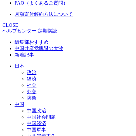
FAQ（よくあるご質問）
月額寄付解約方法について
CLOSE
ヘルプセンター
定期購読
編集部おすすめ
中国共産党脱退の大波
新着記事
日本
政治
経済
社会
外交
防衛
中国
中国政治
中国社会問題
中国経済
中国軍事