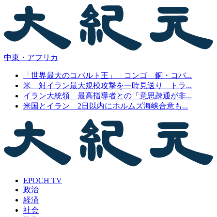
中東・アフリカ
「世界最大のコバルト王」 コンゴ 銅・コバ...
米 対イラン最大規模攻撃を一時見送り トラ...
イラン大統領 最高指導者との「意思疎通が非...
米国とイラン 2日以内にホルムズ海峡合意も...
EPOCH TV
政治
経済
社会