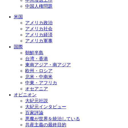
中共浸透工作
中国人権問題
米国
アメリカ政治
アメリカ社会
アメリカ経済
アメリカ軍事
国際
朝鮮半島
台湾・香港
東南アジア・南アジア
欧州・ロシア
北米・中南米
中東・アフリカ
オセアニア
オピニオン
大紀元社説
大紀元インタビュー
百家評論
悪魔が世界を統治している
共産主義の最終目的