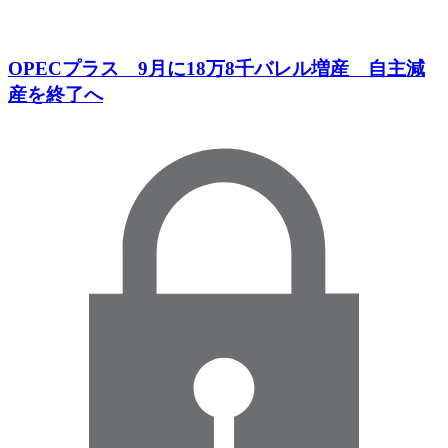
OPECプラス 9月に18万8千バレル増産 自主減
産を終了へ