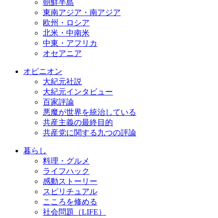
朝鮮半島
東南アジア・南アジア
欧州・ロシア
北米・中南米
中東・アフリカ
オセアニア
オピニオン
大紀元社説
大紀元インタビュー
百家評論
悪魔が世界を統治している
共産主義の最終目的
共産党に関する九つの評論
暮らし
料理・グルメ
ライフハック
感動ストーリー
スピリチュアル
こころを修める
社会問題（LIFE）