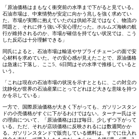
「原油価格はまもなく衝突前の水準まで下がると見ている。
石油市場は、中東情勢が安定に向かう兆しを強く求めてい
た。市場が実際に抱えていたのは供給不足ではなく、物流の
問題と、それに伴う強い不安心理だった。ホルムズ海峡の航
行が維持されるのか、市場が確信を持てない状況では、こう
した反応は十分理解できる」
同氏によると、石油市場は輸送やサプライチェーンの面で安
心材料を求めていた。その安心感が見えたことで、原油価格
は急速に下落し、ここ5、6日間はその水準で推移していると
いう。
「これは現在の石油市場の状況を示すとともに、この対立の
沈静化が世界の石油産業にとってどれほど大きな意味を持つ
かを示している」
一方で、国際原油価格が大きく下がっても、ガソリンスタン
ドの小売価格がすぐに下がるわけではない。ターナー氏はそ
の理由について、「原油価格はほぼ毎日、少しずつ下がって
いる。ただ、それが店頭価格に反映されるには数週間かか
る。ガソリンスタンドで販売している燃料は、すでに仕入れ