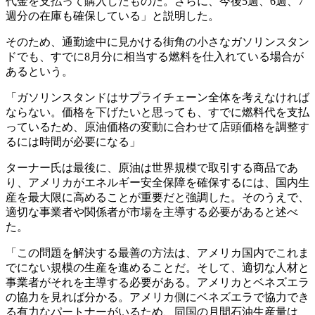
代金を支払って購入したものだ。さらに、今後5週、6週、7
週分の在庫も確保している」と説明した。
そのため、通勤途中に見かける街角の小さなガソリンスタン
ドでも、すでに8月分に相当する燃料を仕入れている場合が
あるという。
「ガソリンスタンドはサプライチェーン全体を考えなければ
ならない。価格を下げたいと思っても、すでに燃料代を支払
っているため、原油価格の変動に合わせて店頭価格を調整す
るには時間が必要になる」
ターナー氏は最後に、原油は世界規模で取引する商品であ
り、アメリカがエネルギー安全保障を確保するには、国内生
産を最大限に高めることが重要だと強調した。そのうえで、
適切な事業者や関係者が市場を主導する必要があると述べ
た。
「この問題を解決する最善の方法は、アメリカ国内でこれま
でにない規模の生産を進めることだ。そして、適切な人材と
事業者がそれを主導する必要がある。アメリカとベネズエラ
の協力を見れば分かる。アメリカ側にベネズエラで協力でき
る有力なパートナーがいるため、同国の月間石油生産量は