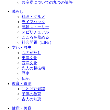
共産党についての九つの論評
暮らし
料理・グルメ
ライフハック
感動ストーリー
スピリチュアル
こころを修める
社会問題（LIFE）
文化・歴史
ものがたり
東洋文化
西洋文化
先人の超技術
歴史
伝記
教育・道徳
ことば豆知識
子供の教育
古人の知恵
健康・美容