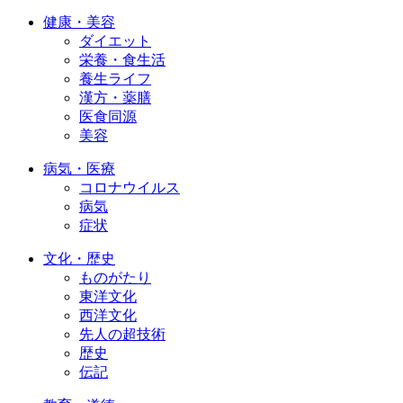
健康・美容
ダイエット
栄養・食生活
養生ライフ
漢方・薬膳
医食同源
美容
病気・医療
コロナウイルス
病気
症状
文化・歴史
ものがたり
東洋文化
西洋文化
先人の超技術
歴史
伝記