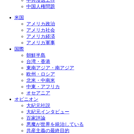
中共浸透工作
中国人権問題
米国
アメリカ政治
アメリカ社会
アメリカ経済
アメリカ軍事
国際
朝鮮半島
台湾・香港
東南アジア・南アジア
欧州・ロシア
北米・中南米
中東・アフリカ
オセアニア
オピニオン
大紀元社説
大紀元インタビュー
百家評論
悪魔が世界を統治している
共産主義の最終目的