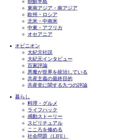
朝鮮半島
東南アジア・南アジア
欧州・ロシア
北米・中南米
中東・アフリカ
オセアニア
オピニオン
大紀元社説
大紀元インタビュー
百家評論
悪魔が世界を統治している
共産主義の最終目的
共産党に関する九つの評論
暮らし
料理・グルメ
ライフハック
感動ストーリー
スピリチュアル
こころを修める
社会問題（LIFE）