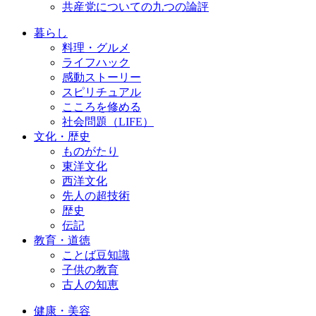
共産党についての九つの論評
暮らし
料理・グルメ
ライフハック
感動ストーリー
スピリチュアル
こころを修める
社会問題（LIFE）
文化・歴史
ものがたり
東洋文化
西洋文化
先人の超技術
歴史
伝記
教育・道徳
ことば豆知識
子供の教育
古人の知恵
健康・美容