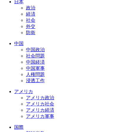
日本
政治
経済
社会
外交
防衛
中国
中国政治
社会問題
中国経済
中国軍事
人権問題
浸透工作
アメリカ
アメリカ政治
アメリカ社会
アメリカ経済
アメリカ軍事
国際