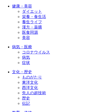
健康・美容
ダイエット
栄養・食生活
養生ライフ
漢方・薬膳
医食同源
美容
病気・医療
コロナウイルス
病気
症状
文化・歴史
ものがたり
東洋文化
西洋文化
先人の超技術
歴史
伝記