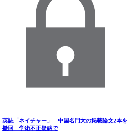
英誌「ネイチャー」 中国名門大の掲載論文2本を
撤回 学術不正疑惑で