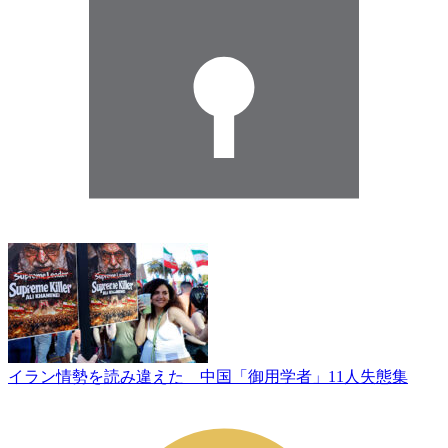
イラン情勢を読み違えた 中国「御用学者」11人失態集