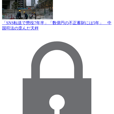
「SNS転送で懲役7年半」「数億円の不正蓄財には5年」 中
国司法の歪んだ天秤