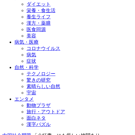
ダイエット
栄養・食生活
養生ライフ
漢方・薬膳
医食同源
美容
病気・医療
コロナウイルス
病気
症状
自然・科学
テクノロジー
驚きの研究
素晴らしい自然
宇宙
エンタメ
動物プラザ
旅行・アウトドア
面白ネタ
漢字パズル