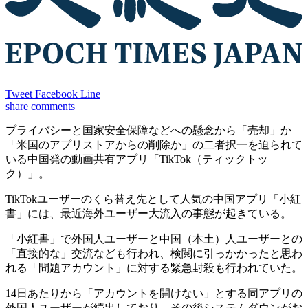
Tweet
Facebook
Line
share
comments
プライバシーと国家安全保障などへの懸念から「売却」か
「米国のアプリストアからの削除か」の二者択一を迫られて
いる中国発の動画共有アプリ「TikTok（ティックトッ
ク）」。
TikTokユーザーのくら替え先として人気の中国アプリ「小紅
書」には、最近海外ユーザー大流入の事態が起きている。
「小紅書」で外国人ユーザーと中国（本土）人ユーザーとの
「直接的な」交流なども行われ、検閲に引っかかったと思わ
れる「問題アカウント」に対する緊急封殺も行われていた。
14日あたりから「アカウントを開けない」とする同アプリの
外国人ユーザーが続出しており、その後システムダウンがお