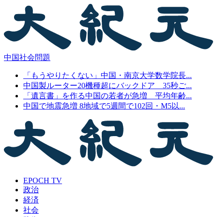
中国社会問題
「もうやりたくない」中国・南京大学数学院長...
中国製ルーター20機種超にバックドア 35秒ご...
「遺言書」を作る中国の若者が急増 平均年齢...
中国で地震急増 8地域で5週間で102回・M5以...
EPOCH TV
政治
経済
社会