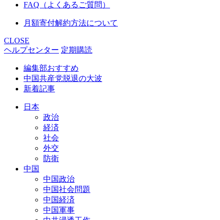
FAQ（よくあるご質問）
月額寄付解約方法について
CLOSE
ヘルプセンター
定期購読
編集部おすすめ
中国共産党脱退の大波
新着記事
日本
政治
経済
社会
外交
防衛
中国
中国政治
中国社会問題
中国経済
中国軍事