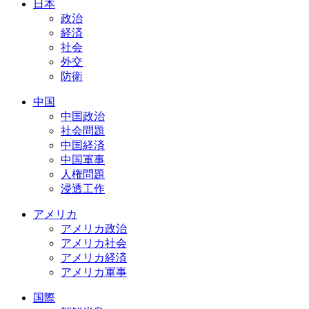
日本
政治
経済
社会
外交
防衛
中国
中国政治
社会問題
中国経済
中国軍事
人権問題
浸透工作
アメリカ
アメリカ政治
アメリカ社会
アメリカ経済
アメリカ軍事
国際