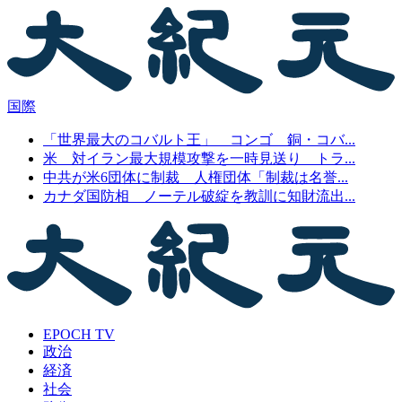
国際
「世界最大のコバルト王」 コンゴ 銅・コバ...
米 対イラン最大規模攻撃を一時見送り トラ...
中共が米6団体に制裁 人権団体「制裁は名誉...
カナダ国防相 ノーテル破綻を教訓に知財流出...
EPOCH TV
政治
経済
社会