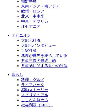
朝鮮半島
東南アジア・南アジア
欧州・ロシア
北米・中南米
中東・アフリカ
オセアニア
オピニオン
大紀元社説
大紀元インタビュー
百家評論
悪魔が世界を統治している
共産主義の最終目的
共産党に関する九つの評論
暮らし
料理・グルメ
ライフハック
感動ストーリー
スピリチュアル
こころを修める
社会問題（LIFE）