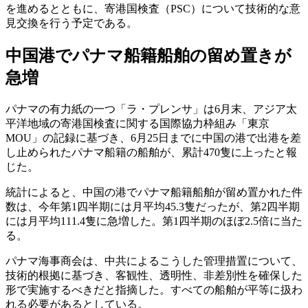
を進めるとともに、寄港国検査（PSC）について技術的な意
見交換を行う予定である。
中国港でパナマ船籍船舶の留め置きが
急増
パナマの有力紙の一つ「ラ・プレンサ」は6月末、アジア太
平洋地域の寄港国検査に関する国際協力枠組み「東京
MOU」の記録に基づき、6月25日までに中国の港で出港を差
し止められたパナマ船籍の船舶が、累計470隻に上ったと報
じた。
統計によると、中国の港でパナマ船籍船舶が留め置かれた件
数は、今年第1四半期には月平均45.3隻だったが、第2四半期
には月平均111.4隻に急増した。第1四半期のほぼ2.5倍に当た
る。
パナマ海事商会は、中共によるこうした管理措置について、
技術的根拠に基づき、客観性、透明性、非差別性を確保した
形で実施するべきだと指摘した。すべての船舶が平等に扱わ
れる必要があるとしている。