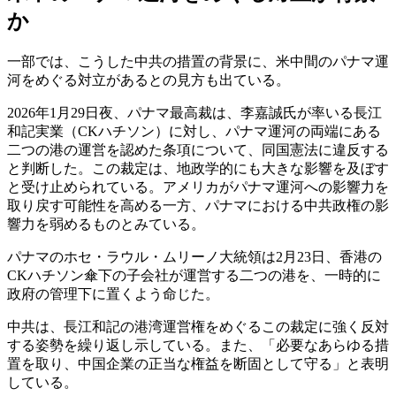
か
一部では、こうした中共の措置の背景に、米中間のパナマ運
河をめぐる対立があるとの見方も出ている。
2026年1月29日夜、パナマ最高裁は、李嘉誠氏が率いる長江
和記実業（CKハチソン）に対し、パナマ運河の両端にある
二つの港の運営を認めた条項について、同国憲法に違反する
と判断した。この裁定は、地政学的にも大きな影響を及ぼす
と受け止められている。アメリカがパナマ運河への影響力を
取り戻す可能性を高める一方、パナマにおける中共政権の影
響力を弱めるものとみている。
パナマのホセ・ラウル・ムリーノ大統領は2月23日、香港の
CKハチソン傘下の子会社が運営する二つの港を、一時的に
政府の管理下に置くよう命じた。
中共は、長江和記の港湾運営権をめぐるこの裁定に強く反対
する姿勢を繰り返し示している。また、「必要なあらゆる措
置を取り、中国企業の正当な権益を断固として守る」と表明
している。