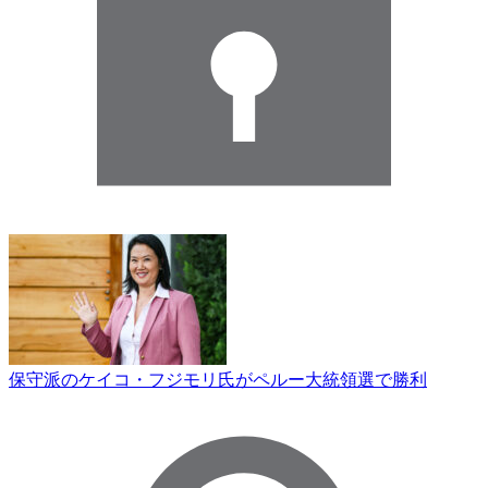
保守派のケイコ・フジモリ氏がペルー大統領選で勝利