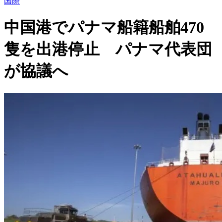
国際
中国港でパナマ船籍船舶470
隻を出港停止 パナマ代表団
が協議へ