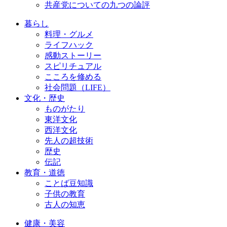
共産党についての九つの論評
暮らし
料理・グルメ
ライフハック
感動ストーリー
スピリチュアル
こころを修める
社会問題（LIFE）
文化・歴史
ものがたり
東洋文化
西洋文化
先人の超技術
歴史
伝記
教育・道徳
ことば豆知識
子供の教育
古人の知恵
健康・美容