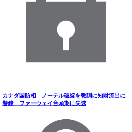
カナダ国防相 ノーテル破綻を教訓に知財流出に
警鐘 ファーウェイ台頭期に失速