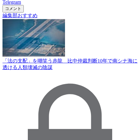
Telegram
コメント
編集部おすすめ
「法の支配」を嘲笑う赤龍 比中仲裁判断10年で南シナ海に
透ける人類壊滅の陰謀