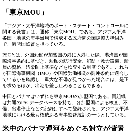
「東京MOU」
「アジア・太平洋地域のポート・ステート・コントロールに
関する覚書」は、通称「東京MOU」である。アジア太平洋
各国・地域の海事当局で構成する政府間の国際協力枠組み
で、港湾国監督を担っている。
PSCとは、外国船舶が加盟国の港に入港した際、港湾国が国
際海事条約に基づき、船舶の航行安全、消防・救命設備、船
員の資格、汚染防止基準などを検査する制度である。これら
が国際海事機関（IMO）や国際労働機関の関連条約に適合し
ているかを確認し、重大な不備が見つかった場合には、是正
を求めるほか、出港を差し止めることもできる。
中国とパナマはいずれも東京MOUの加盟国である。同組織
は共通のPSCデータベースを持ち、各加盟国による検査、不
備、出港停止などの記録はすべて登録される。アジア太平洋
地域における最も権威ある海事監督統計の一つとしている。
米中のパナマ運河をめぐる対立が背景