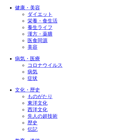
健康・美容
ダイエット
栄養・食生活
養生ライフ
漢方・薬膳
医食同源
美容
病気・医療
コロナウイルス
病気
症状
文化・歴史
ものがたり
東洋文化
西洋文化
先人の超技術
歴史
伝記