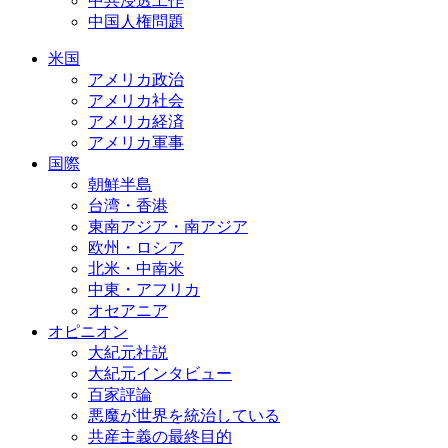
中共浸透工作
中国人権問題
米国
アメリカ政治
アメリカ社会
アメリカ経済
アメリカ軍事
国際
朝鮮半島
台湾・香港
東南アジア・南アジア
欧州・ロシア
北米・中南米
中東・アフリカ
オセアニア
オピニオン
大紀元社説
大紀元インタビュー
百家評論
悪魔が世界を統治している
共産主義の最終目的