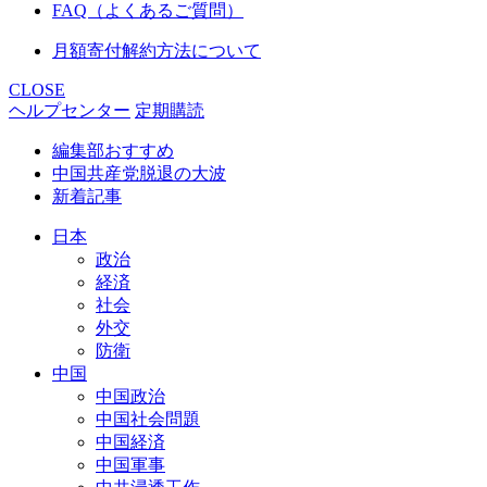
FAQ（よくあるご質問）
月額寄付解約方法について
CLOSE
ヘルプセンター
定期購読
編集部おすすめ
中国共産党脱退の大波
新着記事
日本
政治
経済
社会
外交
防衛
中国
中国政治
中国社会問題
中国経済
中国軍事