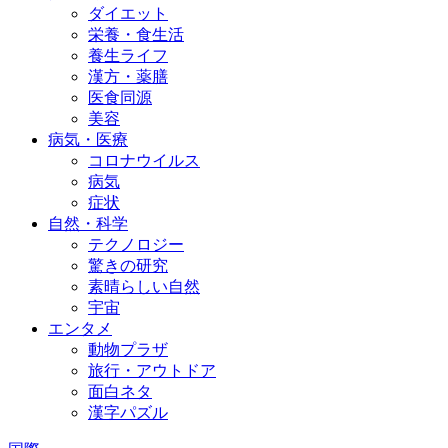
ダイエット
栄養・食生活
養生ライフ
漢方・薬膳
医食同源
美容
病気・医療
コロナウイルス
病気
症状
自然・科学
テクノロジー
驚きの研究
素晴らしい自然
宇宙
エンタメ
動物プラザ
旅行・アウトドア
面白ネタ
漢字パズル