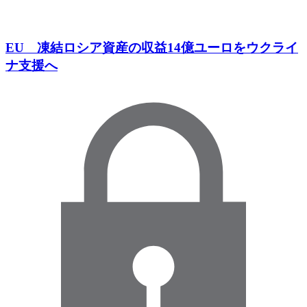
EU 凍結ロシア資産の収益14億ユーロをウクライ
ナ支援へ