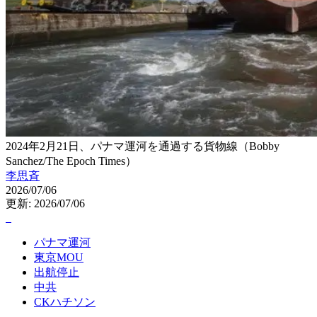
2024年2月21日、パナマ運河を通過する貨物線（Bobby
Sanchez/The Epoch Times）
李思斉
2026/07/06
更新: 2026/07/06
パナマ運河
東京MOU
出航停止
中共
CKハチソン