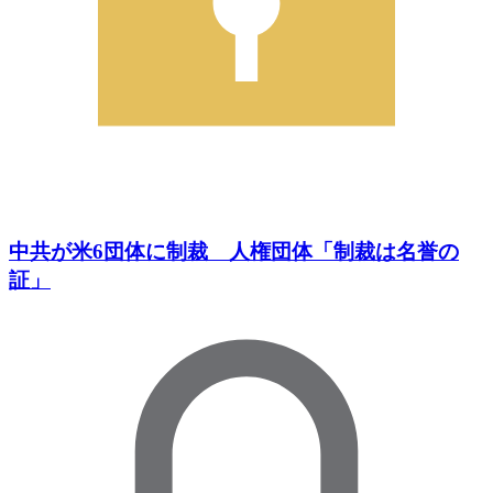
中共が米6団体に制裁 人権団体「制裁は名誉の
証」