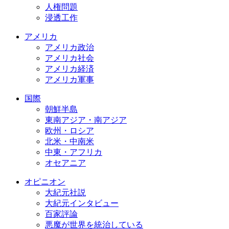
人権問題
浸透工作
アメリカ
アメリカ政治
アメリカ社会
アメリカ経済
アメリカ軍事
国際
朝鮮半島
東南アジア・南アジア
欧州・ロシア
北米・中南米
中東・アフリカ
オセアニア
オピニオン
大紀元社説
大紀元インタビュー
百家評論
悪魔が世界を統治している