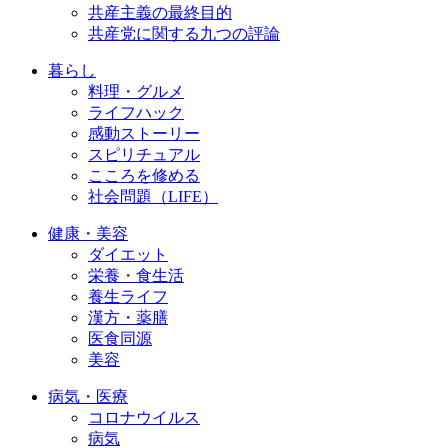
共産主義の最終目的
共産党に関する九つの評論
暮らし
料理・グルメ
ライフハック
感動ストーリー
スピリチュアル
こころを修める
社会問題（LIFE）
健康・美容
ダイエット
栄養・食生活
養生ライフ
漢方・薬膳
医食同源
美容
病気・医療
コロナウイルス
病気