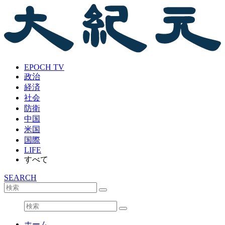
EPOCH TV
政治
経済
社会
防衛
中国
米国
国際
LIFE
すべて
SEARCH
ホーム