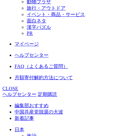
動物プラザ
旅行・アウトドア
イベント・商品・サービス
面白ネタ
漢字パズル
PR
マイページ
ヘルプセンター
FAQ（よくあるご質問）
月額寄付解約方法について
CLOSE
ヘルプセンター
定期購読
編集部おすすめ
中国共産党脱退の大波
新着記事
日本
政治