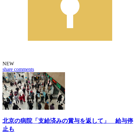
NEW
share
comments
北京の病院「支給済みの賞与を返して」 給与停
止も