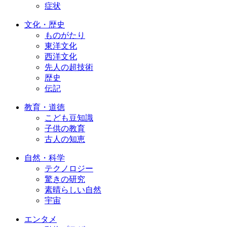
症状
文化・歴史
ものがたり
東洋文化
西洋文化
先人の超技術
歴史
伝記
教育・道徳
こども豆知識
子供の教育
古人の知恵
自然・科学
テクノロジー
驚きの研究
素晴らしい自然
宇宙
エンタメ