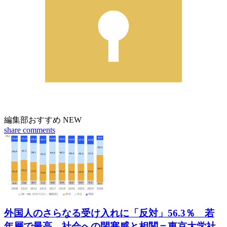
編集部おすすめ
NEW
share
comments
外国人のさらなる受け入れに「反対」56.3％ 若
年層で最高 社会への閉塞感と相関＝東京大学社