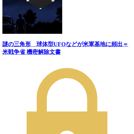
謎の三角形 球体型UFOなどが米軍基地に頻出＝
米戦争省 機密解除文書