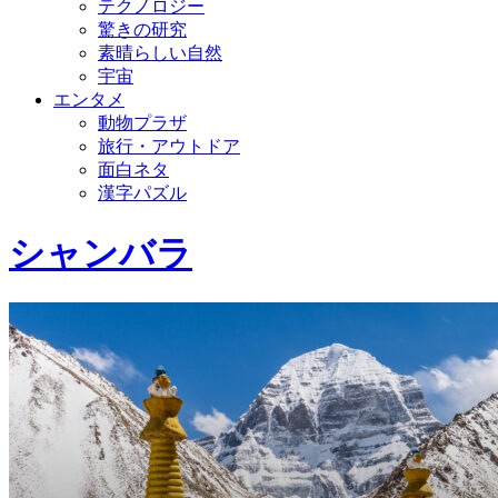
テクノロジー
驚きの研究
素晴らしい自然
宇宙
エンタメ
動物プラザ
旅行・アウトドア
面白ネタ
漢字パズル
シャンバラ