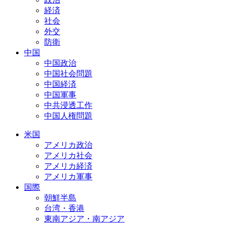
経済
社会
外交
防衛
中国
中国政治
中国社会問題
中国経済
中国軍事
中共浸透工作
中国人権問題
米国
アメリカ政治
アメリカ社会
アメリカ経済
アメリカ軍事
国際
朝鮮半島
台湾・香港
東南アジア・南アジア