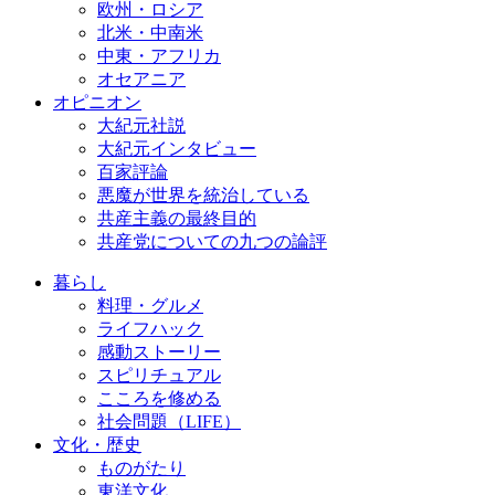
欧州・ロシア
北米・中南米
中東・アフリカ
オセアニア
オピニオン
大紀元社説
大紀元インタビュー
百家評論
悪魔が世界を統治している
共産主義の最終目的
共産党についての九つの論評
暮らし
料理・グルメ
ライフハック
感動ストーリー
スピリチュアル
こころを修める
社会問題（LIFE）
文化・歴史
ものがたり
東洋文化