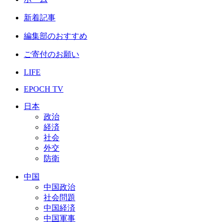
新着記事
編集部のおすすめ
ご寄付のお願い
LIFE
EPOCH TV
日本
政治
経済
社会
外交
防衛
中国
中国政治
社会問題
中国経済
中国軍事