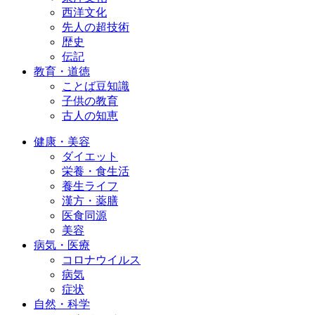
西洋文化
先人の超技術
歴史
伝記
教育・道徳
ことば豆知識
子供の教育
古人の知恵
健康・美容
ダイエット
栄養・食生活
養生ライフ
漢方・薬膳
医食同源
美容
病気・医療
コロナウイルス
病気
症状
自然・科学