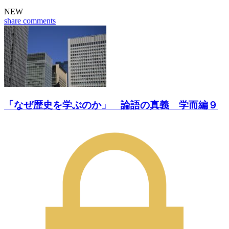
NEW
share
comments
「なぜ歴史を学ぶのか」 論語の真義 学而編９