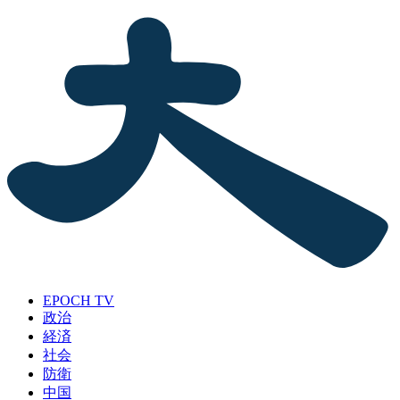
EPOCH TV
政治
経済
社会
防衛
中国