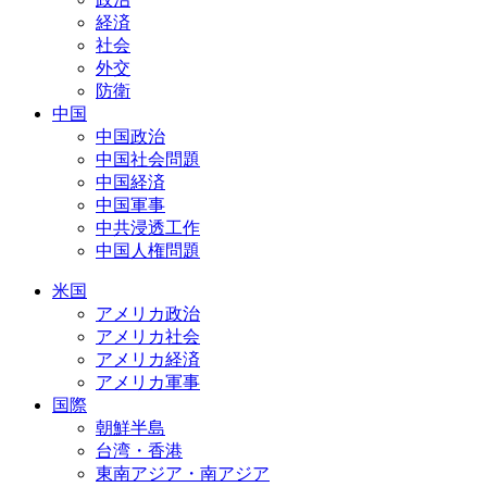
経済
社会
外交
防衛
中国
中国政治
中国社会問題
中国経済
中国軍事
中共浸透工作
中国人権問題
米国
アメリカ政治
アメリカ社会
アメリカ経済
アメリカ軍事
国際
朝鮮半島
台湾・香港
東南アジア・南アジア