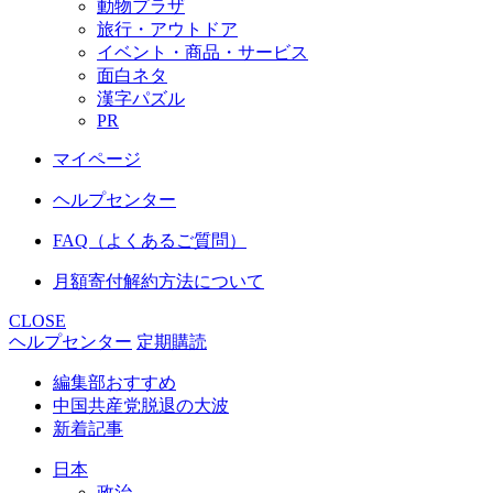
動物プラザ
旅行・アウトドア
イベント・商品・サービス
面白ネタ
漢字パズル
PR
マイページ
ヘルプセンター
FAQ（よくあるご質問）
月額寄付解約方法について
CLOSE
ヘルプセンター
定期購読
編集部おすすめ
中国共産党脱退の大波
新着記事
日本
政治