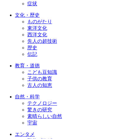
症状
文化・歴史
ものがたり
東洋文化
西洋文化
先人の超技術
歴史
伝記
教育・道徳
こども豆知識
子供の教育
古人の知恵
自然・科学
テクノロジー
驚きの研究
素晴らしい自然
宇宙
エンタメ