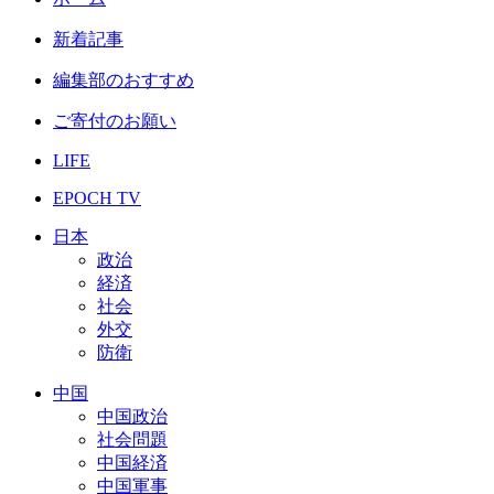
新着記事
編集部のおすすめ
ご寄付のお願い
LIFE
EPOCH TV
日本
政治
経済
社会
外交
防衛
中国
中国政治
社会問題
中国経済
中国軍事