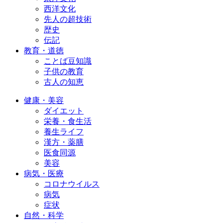
西洋文化
先人の超技術
歴史
伝記
教育・道徳
ことば豆知識
子供の教育
古人の知恵
健康・美容
ダイエット
栄養・食生活
養生ライフ
漢方・薬膳
医食同源
美容
病気・医療
コロナウイルス
病気
症状
自然・科学