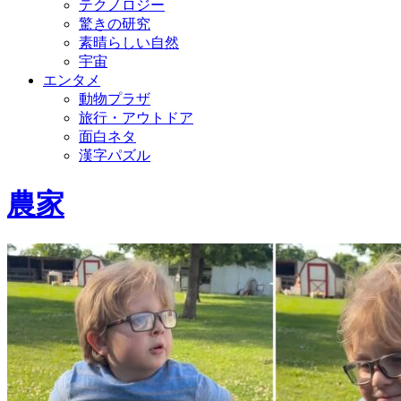
テクノロジー
驚きの研究
素晴らしい自然
宇宙
エンタメ
動物プラザ
旅行・アウトドア
面白ネタ
漢字パズル
農家