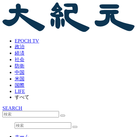
EPOCH TV
政治
経済
社会
防衛
中国
米国
国際
LIFE
すべて
SEARCH
ホーム