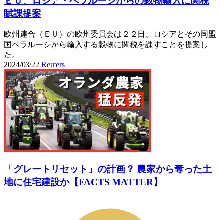
ＥＵ、ロシア・ベラルーシからの穀物輸入に関税
賦課提案
欧州連合（ＥＵ）の欧州委員会は２２日、ロシアとその同盟
国ベラルーシから輸入する穀物に関税を課すことを提案し
た。
2024/03/22
Reuters
「グレートリセット」の計画？ 農家から奪った土
地に住宅建設か【FACTS MATTER】