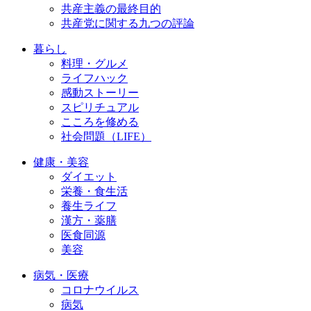
共産主義の最終目的
共産党に関する九つの評論
暮らし
料理・グルメ
ライフハック
感動ストーリー
スピリチュアル
こころを修める
社会問題（LIFE）
健康・美容
ダイエット
栄養・食生活
養生ライフ
漢方・薬膳
医食同源
美容
病気・医療
コロナウイルス
病気