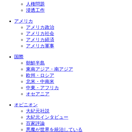
人権問題
浸透工作
アメリカ
アメリカ政治
アメリカ社会
アメリカ経済
アメリカ軍事
国際
朝鮮半島
東南アジア・南アジア
欧州・ロシア
北米・中南米
中東・アフリカ
オセアニア
オピニオン
大紀元社説
大紀元インタビュー
百家評論
悪魔が世界を統治している