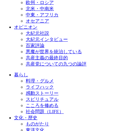
欧州・ロシア
北米・中南米
中東・アフリカ
オセアニア
オピニオン
大紀元社説
大紀元インタビュー
百家評論
悪魔が世界を統治している
共産主義の最終目的
共産党についての九つの論評
暮らし
料理・グルメ
ライフハック
感動ストーリー
スピリチュアル
こころを修める
社会問題（LIFE）
文化・歴史
ものがたり
東洋文化