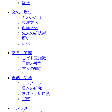
症状
文化・歴史
ものがたり
東洋文化
西洋文化
先人の超技術
歴史
伝記
教育・道徳
こども豆知識
子供の教育
古人の知恵
自然・科学
テクノロジー
驚きの研究
素晴らしい自然
宇宙
エンタメ