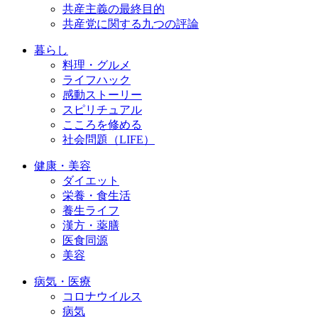
共産主義の最終目的
共産党に関する九つの評論
暮らし
料理・グルメ
ライフハック
感動ストーリー
スピリチュアル
こころを修める
社会問題（LIFE）
健康・美容
ダイエット
栄養・食生活
養生ライフ
漢方・薬膳
医食同源
美容
病気・医療
コロナウイルス
病気