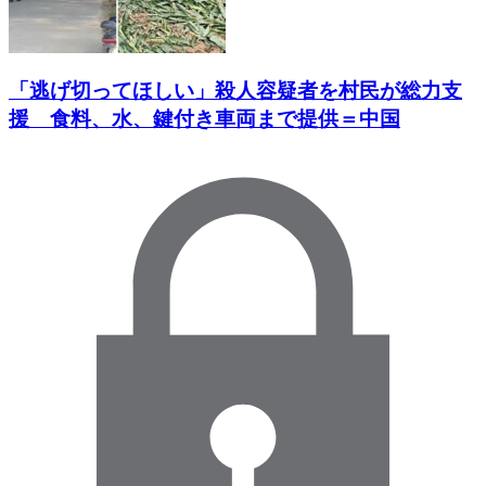
「逃げ切ってほしい」殺人容疑者を村民が総力支
援 食料、水、鍵付き車両まで提供＝中国