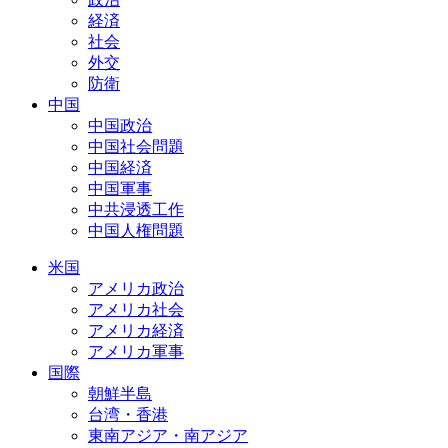
経済
社会
外交
防衛
中国
中国政治
中国社会問題
中国経済
中国軍事
中共浸透工作
中国人権問題
米国
アメリカ政治
アメリカ社会
アメリカ経済
アメリカ軍事
国際
朝鮮半島
台湾・香港
東南アジア・南アジア