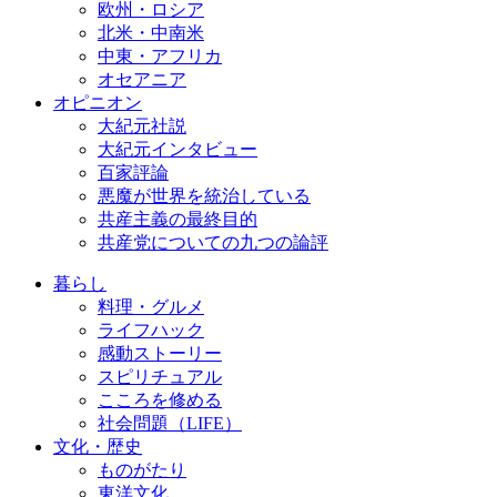
欧州・ロシア
北米・中南米
中東・アフリカ
オセアニア
オピニオン
大紀元社説
大紀元インタビュー
百家評論
悪魔が世界を統治している
共産主義の最終目的
共産党についての九つの論評
暮らし
料理・グルメ
ライフハック
感動ストーリー
スピリチュアル
こころを修める
社会問題（LIFE）
文化・歴史
ものがたり
東洋文化