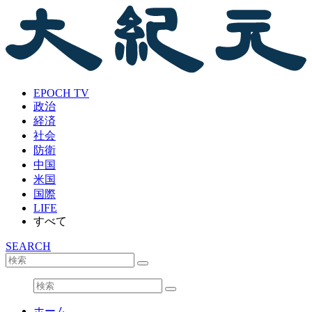
EPOCH TV
政治
経済
社会
防衛
中国
米国
国際
LIFE
すべて
SEARCH
ホーム