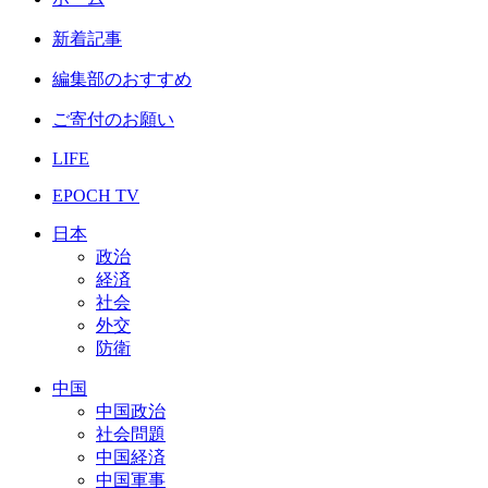
新着記事
編集部のおすすめ
ご寄付のお願い
LIFE
EPOCH TV
日本
政治
経済
社会
外交
防衛
中国
中国政治
社会問題
中国経済
中国軍事