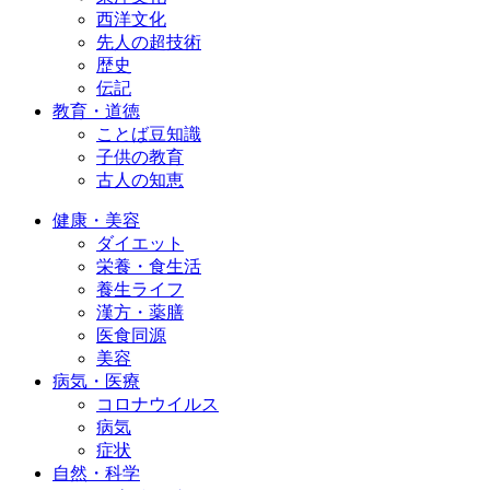
西洋文化
先人の超技術
歴史
伝記
教育・道徳
ことば豆知識
子供の教育
古人の知恵
健康・美容
ダイエット
栄養・食生活
養生ライフ
漢方・薬膳
医食同源
美容
病気・医療
コロナウイルス
病気
症状
自然・科学