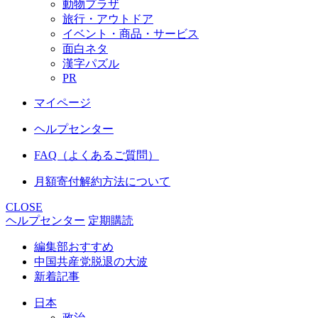
動物プラザ
旅行・アウトドア
イベント・商品・サービス
面白ネタ
漢字パズル
PR
マイページ
ヘルプセンター
FAQ（よくあるご質問）
月額寄付解約方法について
CLOSE
ヘルプセンター
定期購読
編集部おすすめ
中国共産党脱退の大波
新着記事
日本
政治