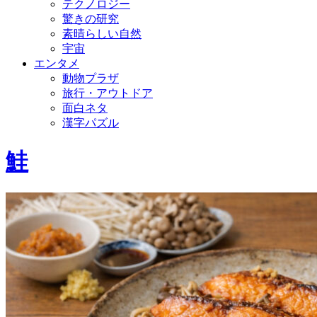
テクノロジー
驚きの研究
素晴らしい自然
宇宙
エンタメ
動物プラザ
旅行・アウトドア
面白ネタ
漢字パズル
鮭