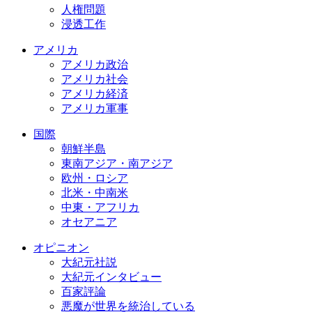
人権問題
浸透工作
アメリカ
アメリカ政治
アメリカ社会
アメリカ経済
アメリカ軍事
国際
朝鮮半島
東南アジア・南アジア
欧州・ロシア
北米・中南米
中東・アフリカ
オセアニア
オピニオン
大紀元社説
大紀元インタビュー
百家評論
悪魔が世界を統治している