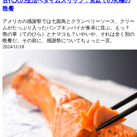
古代人の生活へタイムスリップ：宮廷での究極の
晩餐
アメリカの感謝祭では七面鳥とクランベリーソース、クリー
ムがたっぷり入ったパンプキンパイが食卓に並ぶ。えっ？
熊の掌（てのひら）とナマコも？いやいや、それは全く別の
晩餐だ。その前に、感謝祭についてちょっと一言。
2024/11/18