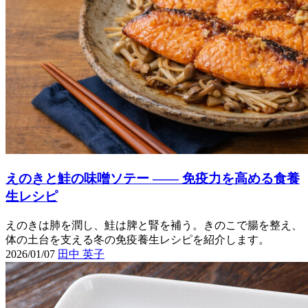
えのきと鮭の味噌ソテー ―― 免疫力を高める食養
生レシピ
えのきは肺を潤し、鮭は脾と腎を補う。きのこで腸を整え、
体の土台を支える冬の免疫養生レシピを紹介します。
2026/01/07
田中 英子