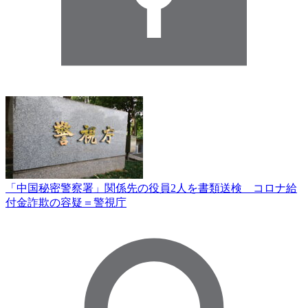
「中国秘密警察署」関係先の役員2人を書類送検 コロナ給
付金詐欺の容疑＝警視庁