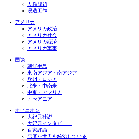
人権問題
浸透工作
アメリカ
アメリカ政治
アメリカ社会
アメリカ経済
アメリカ軍事
国際
朝鮮半島
東南アジア・南アジア
欧州・ロシア
北米・中南米
中東・アフリカ
オセアニア
オピニオン
大紀元社説
大紀元インタビュー
百家評論
悪魔が世界を統治している