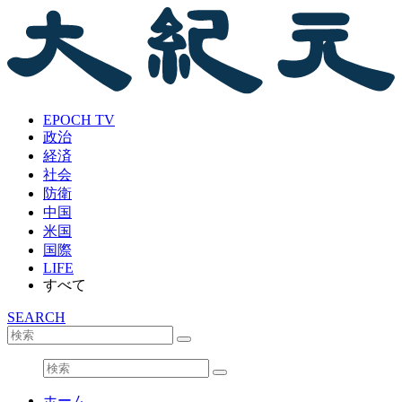
EPOCH TV
政治
経済
社会
防衛
中国
米国
国際
LIFE
すべて
SEARCH
ホーム