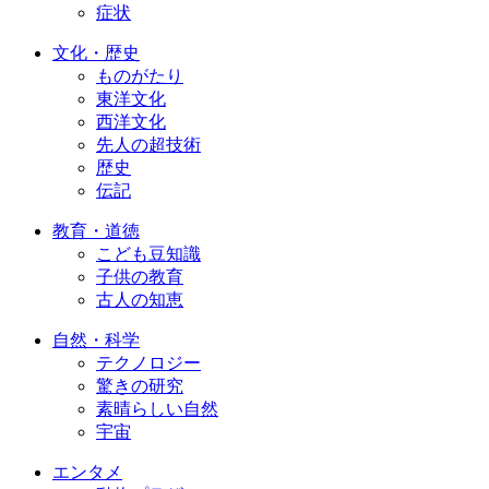
症状
文化・歴史
ものがたり
東洋文化
西洋文化
先人の超技術
歴史
伝記
教育・道徳
こども豆知識
子供の教育
古人の知恵
自然・科学
テクノロジー
驚きの研究
素晴らしい自然
宇宙
エンタメ