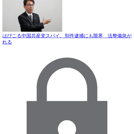
はびこる中国共産党スパイ、別件逮捕にも限界 法整備急が
れる