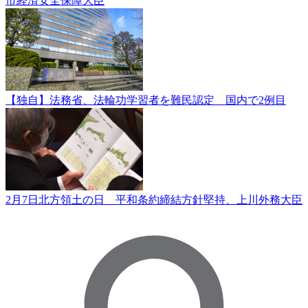
市経済安全保障大臣
【独自】法務省、法輪功学習者を難民認定 国内で2例目
2月7日北方領土の日 平和条約締結方針堅持、上川外務大臣