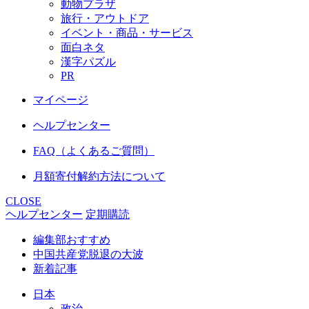
動物プラザ
旅行・アウトドア
イベント・商品・サービス
面白ネタ
漢字パズル
PR
マイページ
ヘルプセンター
FAQ（よくあるご質問）
月額寄付解約方法について
CLOSE
ヘルプセンター
定期購読
編集部おすすめ
中国共産党脱退の大波
新着記事
日本
政治