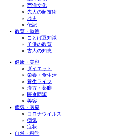
西洋文化
先人の超技術
歴史
伝記
教育・道徳
ことば豆知識
子供の教育
古人の知恵
健康・美容
ダイエット
栄養・食生活
養生ライフ
漢方・薬膳
医食同源
美容
病気・医療
コロナウイルス
病気
症状
自然・科学