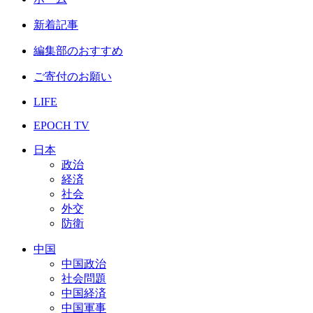
新着記事
編集部のおすすめ
ご寄付のお願い
LIFE
EPOCH TV
日本
政治
経済
社会
外交
防衛
中国
中国政治
社会問題
中国経済
中国軍事