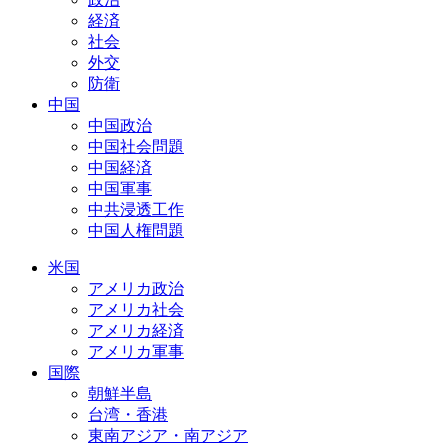
経済
社会
外交
防衛
中国
中国政治
中国社会問題
中国経済
中国軍事
中共浸透工作
中国人権問題
米国
アメリカ政治
アメリカ社会
アメリカ経済
アメリカ軍事
国際
朝鮮半島
台湾・香港
東南アジア・南アジア