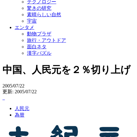
テクノロジー
驚きの研究
素晴らしい自然
宇宙
エンタメ
動物プラザ
旅行・アウトドア
面白ネタ
漢字パズル
中国、人民元を２％切り上げ
2005/07/22
更新: 2005/07/22
人民元
為替