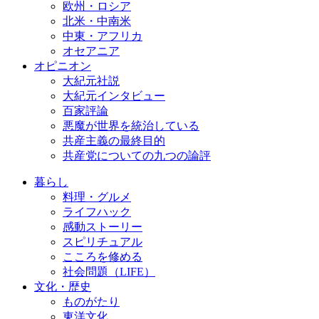
欧州・ロシア
北米・中南米
中東・アフリカ
オセアニア
オピニオン
大紀元社説
大紀元インタビュー
百家評論
悪魔が世界を統治している
共産主義の最終目的
共産党についての九つの論評
暮らし
料理・グルメ
ライフハック
感動ストーリー
スピリチュアル
こころを修める
社会問題（LIFE）
文化・歴史
ものがたり
東洋文化