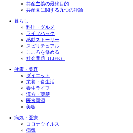
共産主義の最終目的
共産党に関する九つの評論
暮らし
料理・グルメ
ライフハック
感動ストーリー
スピリチュアル
こころを修める
社会問題（LIFE）
健康・美容
ダイエット
栄養・食生活
養生ライフ
漢方・薬膳
医食同源
美容
病気・医療
コロナウイルス
病気