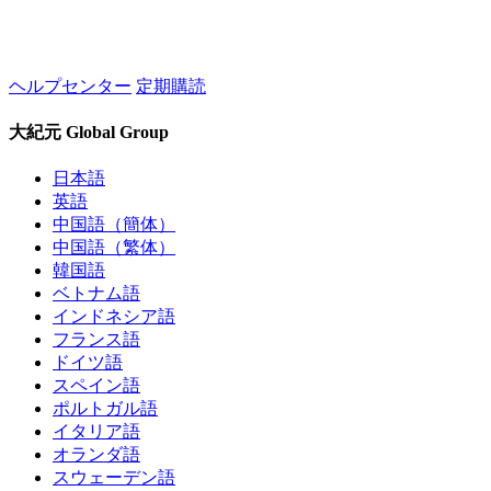
ヘルプセンター
定期購読
大紀元 Global Group
日本語
英語
中国語（簡体）
中国語（繁体）
韓国語
ベトナム語
インドネシア語
フランス語
ドイツ語
スペイン語
ポルトガル語
イタリア語
オランダ語
スウェーデン語