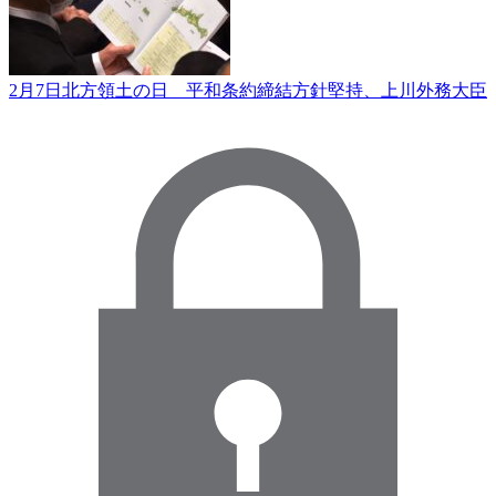
2月7日北方領土の日 平和条約締結方針堅持、上川外務大臣