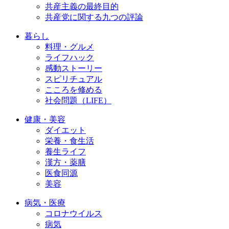
共産主義の最終目的
共産党に関する九つの評論
暮らし
料理・グルメ
ライフハック
感動ストーリー
スピリチュアル
こころを修める
社会問題（LIFE）
健康・美容
ダイエット
栄養・食生活
養生ライフ
漢方・薬膳
医食同源
美容
病気・医療
コロナウイルス
病気