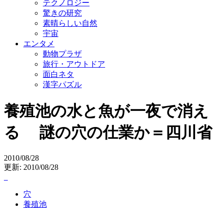
テクノロジー
驚きの研究
素晴らしい自然
宇宙
エンタメ
動物プラザ
旅行・アウトドア
面白ネタ
漢字パズル
養殖池の水と魚が一夜で消え
る 謎の穴の仕業か＝四川省
2010/08/28
更新: 2010/08/28
穴
養殖池