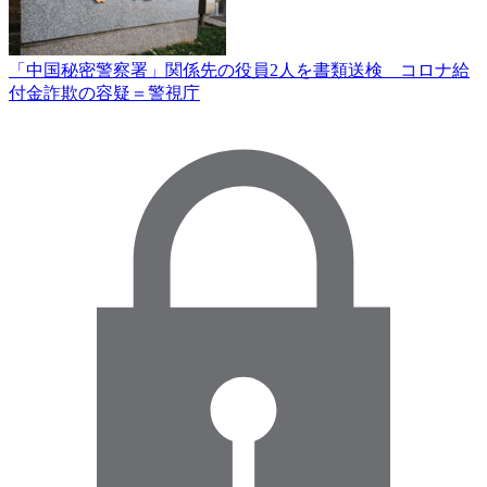
「中国秘密警察署」関係先の役員2人を書類送検 コロナ給
付金詐欺の容疑＝警視庁