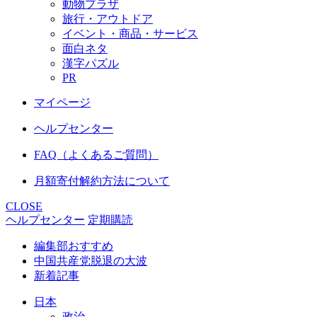
動物プラザ
旅行・アウトドア
イベント・商品・サービス
面白ネタ
漢字パズル
PR
マイページ
ヘルプセンター
FAQ（よくあるご質問）
月額寄付解約方法について
CLOSE
ヘルプセンター
定期購読
編集部おすすめ
中国共産党脱退の大波
新着記事
日本
政治