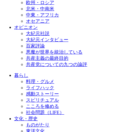
欧州・ロシア
北米・中南米
中東・アフリカ
オセアニア
オピニオン
大紀元社説
大紀元インタビュー
百家評論
悪魔が世界を統治している
共産主義の最終目的
共産党についての九つの論評
暮らし
料理・グルメ
ライフハック
感動ストーリー
スピリチュアル
こころを修める
社会問題（LIFE）
文化・歴史
ものがたり
東洋文化