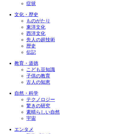
症状
文化・歴史
ものがたり
東洋文化
西洋文化
先人の超技術
歴史
伝記
教育・道徳
こども豆知識
子供の教育
古人の知恵
自然・科学
テクノロジー
驚きの研究
素晴らしい自然
宇宙
エンタメ