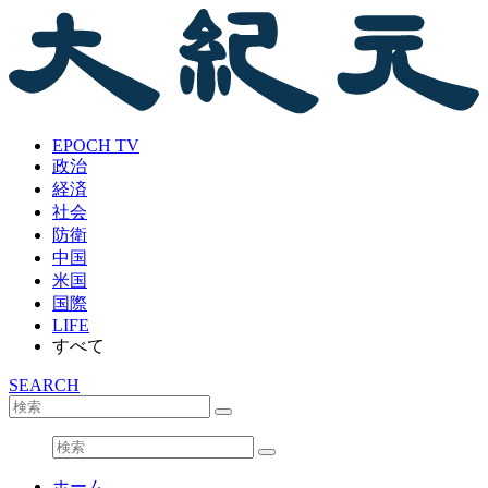
EPOCH TV
政治
経済
社会
防衛
中国
米国
国際
LIFE
すべて
SEARCH
ホーム