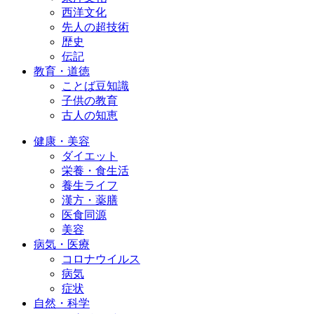
西洋文化
先人の超技術
歴史
伝記
教育・道徳
ことば豆知識
子供の教育
古人の知恵
健康・美容
ダイエット
栄養・食生活
養生ライフ
漢方・薬膳
医食同源
美容
病気・医療
コロナウイルス
病気
症状
自然・科学