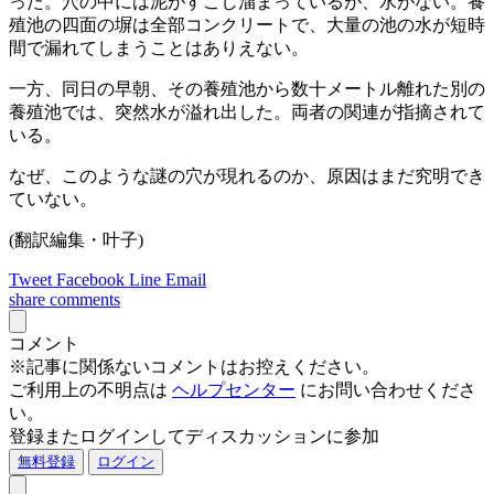
った。穴の中には泥がすこし溜まっているが、水がない。養
殖池の四面の塀は全部コンクリートで、大量の池の水が短時
間で漏れてしまうことはありえない。
一方、同日の早朝、その養殖池から数十メートル離れた別の
養殖池では、突然水が溢れ出した。両者の関連が指摘されて
いる。
なぜ、このような謎の穴が現れるのか、原因はまだ究明でき
ていない。
(翻訳編集・叶子)
Tweet
Facebook
Line
Email
share
comments
コメント
※記事に関係ないコメントはお控えください。
ご利用上の不明点は
ヘルプセンター
にお問い合わせくださ
い。
登録またログインしてディスカッションに参加
無料登録
ログイン