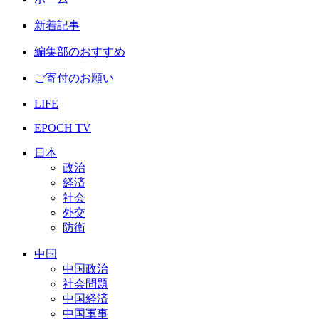
新着記事
編集部のおすすめ
ご寄付のお願い
LIFE
EPOCH TV
日本
政治
経済
社会
外交
防衛
中国
中国政治
社会問題
中国経済
中国軍事