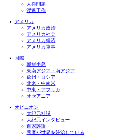
人権問題
浸透工作
アメリカ
アメリカ政治
アメリカ社会
アメリカ経済
アメリカ軍事
国際
朝鮮半島
東南アジア・南アジア
欧州・ロシア
北米・中南米
中東・アフリカ
オセアニア
オピニオン
大紀元社説
大紀元インタビュー
百家評論
悪魔が世界を統治している