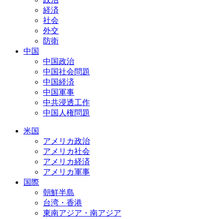
経済
社会
外交
防衛
中国
中国政治
中国社会問題
中国経済
中国軍事
中共浸透工作
中国人権問題
米国
アメリカ政治
アメリカ社会
アメリカ経済
アメリカ軍事
国際
朝鮮半島
台湾・香港
東南アジア・南アジア