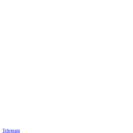
Telegram