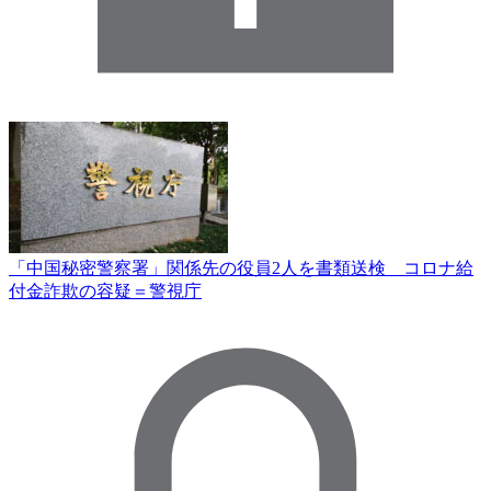
「中国秘密警察署」関係先の役員2人を書類送検 コロナ給
付金詐欺の容疑＝警視庁