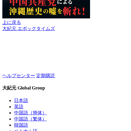
上に戻る
大紀元 エポックタイムズ
ヘルプセンター
定期購読
大紀元 Global Group
日本語
英語
中国語（簡体）
中国語（繁体）
韓国語