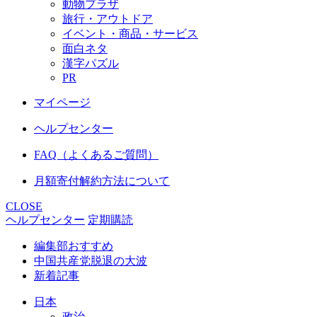
動物プラザ
旅行・アウトドア
イベント・商品・サービス
面白ネタ
漢字パズル
PR
マイページ
ヘルプセンター
FAQ（よくあるご質問）
月額寄付解約方法について
CLOSE
ヘルプセンター
定期購読
編集部おすすめ
中国共産党脱退の大波
新着記事
日本
政治