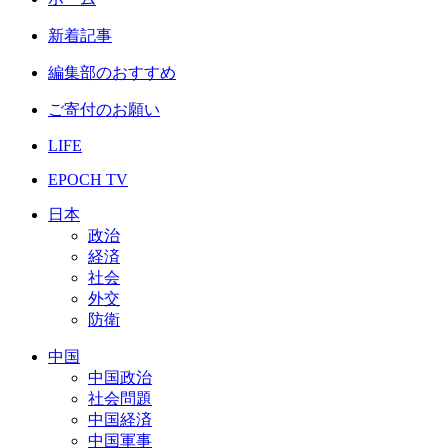
新着記事
編集部のおすすめ
ご寄付のお願い
LIFE
EPOCH TV
日本
政治
経済
社会
外交
防衛
中国
中国政治
社会問題
中国経済
中国軍事