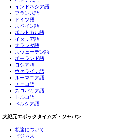
ベトナム語
インドネシア語
フランス語
ドイツ語
スペイン語
ポルトガル語
イタリア語
オランダ語
スウェーデン語
ポーランド語
ロシア語
ウクライナ語
ルーマニア語
チェコ語
スロバキア語
トルコ語
ペルシア語
大紀元エポックタイムズ・ジャパン
私達について
ビジネス