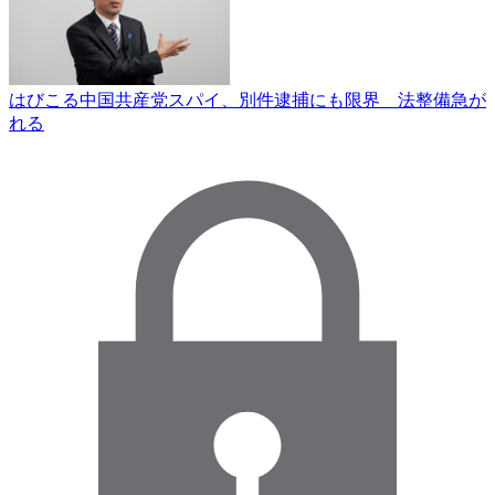
はびこる中国共産党スパイ、別件逮捕にも限界 法整備急が
れる