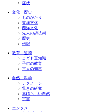
症状
文化・歴史
ものがたり
東洋文化
西洋文化
先人の超技術
歴史
伝記
教育・道徳
こども豆知識
子供の教育
古人の知恵
自然・科学
テクノロジー
驚きの研究
素晴らしい自然
宇宙
エンタメ