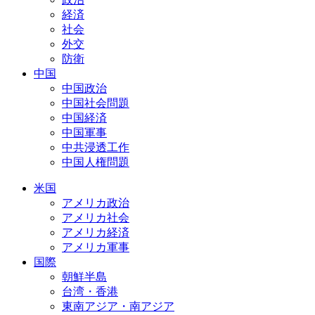
経済
社会
外交
防衛
中国
中国政治
中国社会問題
中国経済
中国軍事
中共浸透工作
中国人権問題
米国
アメリカ政治
アメリカ社会
アメリカ経済
アメリカ軍事
国際
朝鮮半島
台湾・香港
東南アジア・南アジア