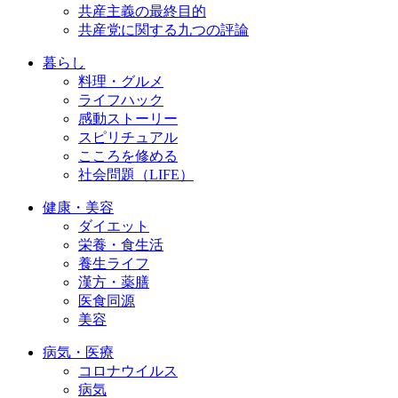
共産主義の最終目的
共産党に関する九つの評論
暮らし
料理・グルメ
ライフハック
感動ストーリー
スピリチュアル
こころを修める
社会問題（LIFE）
健康・美容
ダイエット
栄養・食生活
養生ライフ
漢方・薬膳
医食同源
美容
病気・医療
コロナウイルス
病気