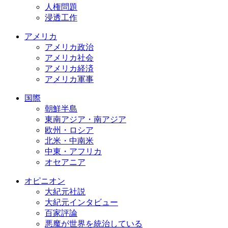
人権問題
浸透工作
アメリカ
アメリカ政治
アメリカ社会
アメリカ経済
アメリカ軍事
国際
朝鮮半島
東南アジア・南アジア
欧州・ロシア
北米・中南米
中東・アフリカ
オセアニア
オピニオン
大紀元社説
大紀元インタビュー
百家評論
悪魔が世界を統治している