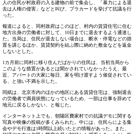
人の住民が村政府の入る建物の前で集会し、「暴力による退
去は人権の侵害」などと叫び、プラカードを挙げて抗議を行
った。
報道によると、同村政府はこのほど、村内の賃貸住宅に住む
地方出身の労働者に対して、10日までに退去するよう通達し
た。当局は、住民が退去しない場合は、断水・停電などの措
置を講じるほか、賃貸契約を結ぶ際に納めた敷金などを返金
しないとした。
1カ月前に同村に移り住んだばかりの住民は、当初当局から
このような措置があるとは聞かされていなかったうえ、最
近、アパートの大家に毎日、家を明け渡すよう催促されてい
る、と強い不満を示した。
同紙は、北京市内のほかの地区にある賃貸住宅は、強制退去
の労働者で満員状態になっているため、一部は仕事を辞めて
地元に戻るしかない、と報じた。
インターネット上でも、朝陽区費家村での抗議デモに関する
写真や映像の投稿が多くみられた。中には、住民らによる集
会やデモ行進は1時間以上続いたとの情報があった。また、