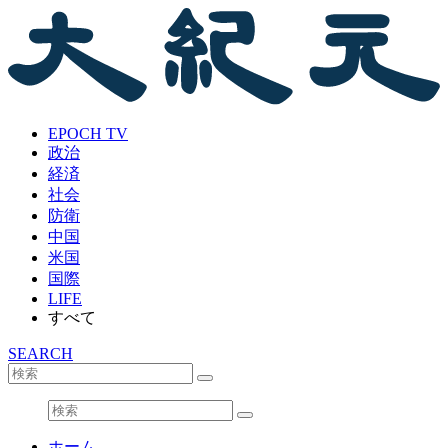
EPOCH TV
政治
経済
社会
防衛
中国
米国
国際
LIFE
すべて
SEARCH
ホーム