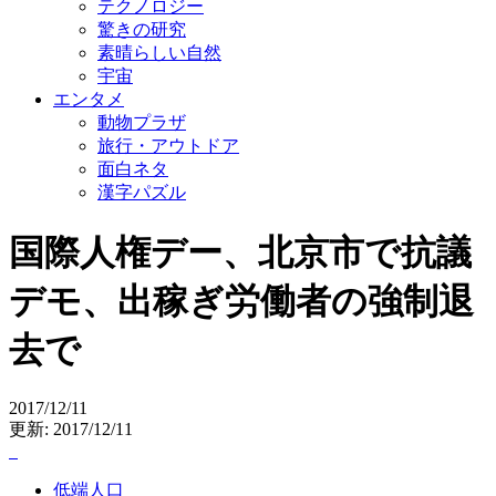
テクノロジー
驚きの研究
素晴らしい自然
宇宙
エンタメ
動物プラザ
旅行・アウトドア
面白ネタ
漢字パズル
国際人権デー、北京市で抗議
デモ、出稼ぎ労働者の強制退
去で
2017/12/11
更新: 2017/12/11
低端人口