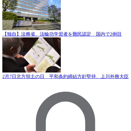
【独自】法務省、法輪功学習者を難民認定 国内で2例目
2月7日北方領土の日 平和条約締結方針堅持、上川外務大臣