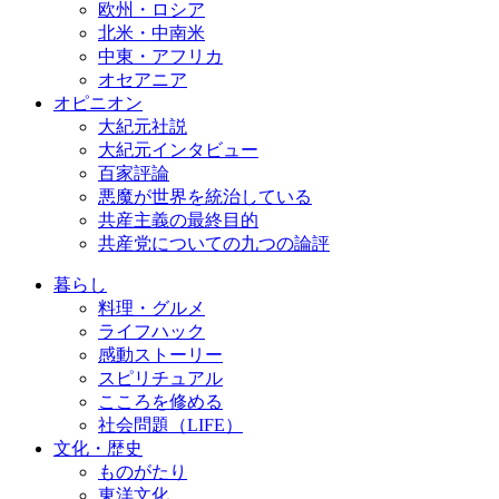
欧州・ロシア
北米・中南米
中東・アフリカ
オセアニア
オピニオン
大紀元社説
大紀元インタビュー
百家評論
悪魔が世界を統治している
共産主義の最終目的
共産党についての九つの論評
暮らし
料理・グルメ
ライフハック
感動ストーリー
スピリチュアル
こころを修める
社会問題（LIFE）
文化・歴史
ものがたり
東洋文化