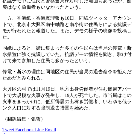
抗議デモ中に住民と警察当局が対峙した場面もあったが、衝
突はなく負傷者もいなかったという。
一方、香港紙・香港真理報も10日、同紙ツィッターアカウン
トで、北京市大興区南中軸路と南小街の住民らによる抗議デ
モが行われたと報道した。また、デモの様子の映像を投稿し
た。
同紙によると、街に集まった多くの住民らは当局の停電・断
水措置に強く抗議していた。抗議デモの情報を聞き、駆け付
けて来て参加した住民も多かったという。
停電・断水の理由は同地区の住民が当局の退去命令を拒んだ
ためだとみられる。
大興区の村では11月19日、地方出身労働者が住む簡易アパー
トで大規模な火事が発生し、19人が死亡した。市当局はこの
火事をきっかけに、低所得層の出稼ぎ労働者、いわゆる低ラ
ンク人口に対する強制退去措置を始めた。
（翻訳編集・張哲）
Tweet
Facebook
Line
Email