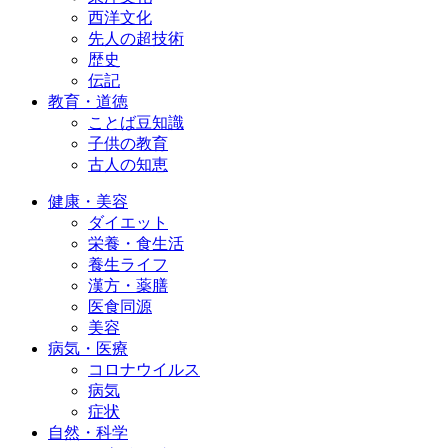
西洋文化
先人の超技術
歴史
伝記
教育・道徳
ことば豆知識
子供の教育
古人の知恵
健康・美容
ダイエット
栄養・食生活
養生ライフ
漢方・薬膳
医食同源
美容
病気・医療
コロナウイルス
病気
症状
自然・科学