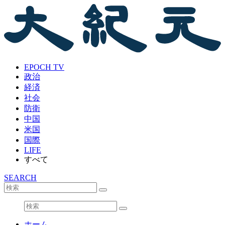
EPOCH TV
政治
経済
社会
防衛
中国
米国
国際
LIFE
すべて
SEARCH
ホーム