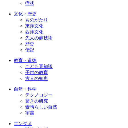
症状
文化・歴史
ものがたり
東洋文化
西洋文化
先人の超技術
歴史
伝記
教育・道徳
こども豆知識
子供の教育
古人の知恵
自然・科学
テクノロジー
驚きの研究
素晴らしい自然
宇宙
エンタメ