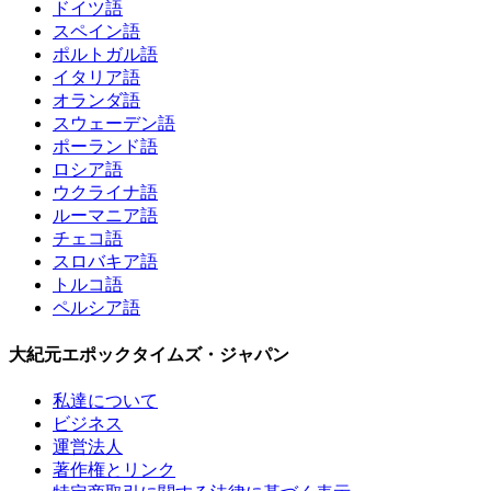
ドイツ語
スペイン語
ポルトガル語
イタリア語
オランダ語
スウェーデン語
ポーランド語
ロシア語
ウクライナ語
ルーマニア語
チェコ語
スロバキア語
トルコ語
ペルシア語
大紀元エポックタイムズ・ジャパン
私達について
ビジネス
運営法人
著作権とリンク