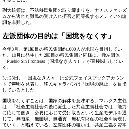
副大統領は、不法移民集団の取り締まりを、ナチスファシズ
ムから逃れた難民の受け入れ拒否と同等視するメディアの論
調を非難した。
左派団体の目的は「国境をなくす」
今年3月、第1回目の移民集団約1800人が米国を目指してい
た。10月に発生した2回目の移民集団と同様に、極左団体
「Pueblo Sin Fronteras（国境なき人々）」が直接関与してい
る。
3月23日、「国境なき人々」は公式フェイスブックアカウン
トで声明を発表し、移民キャラバンは「国境の廃止」を目指
しているとした。
国境をなくすことは、国家の解体を意味する。マルクス主義
は、「社会主義社会の後に誕生した共産主義社会では、能力
に応じて働き、必要に応じて受け取るという生産モデルを通
じて、無階級、無国境、無通貨、無私有財産の社会を実現し
ていく」と唱えている。左翼団体の狙いは、共産主義を資本