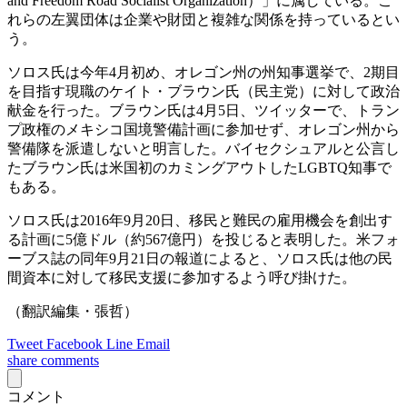
and Freedom Road Socialist Organization）」に属している。こ
れらの左翼団体は企業や財団と複雑な関係を持っているとい
う。
ソロス氏は今年4月初め、オレゴン州の州知事選挙で、2期目
を目指す現職のケイト・ブラウン氏（民主党）に対して政治
献金を行った。ブラウン氏は4月5日、ツイッターで、トラン
プ政権のメキシコ国境警備計画に参加せず、オレゴン州から
警備隊を派遣しないと明言した。バイセクシュアルと公言し
たブラウン氏は米国初のカミングアウトしたLGBTQ知事で
もある。
ソロス氏は2016年9月20日、移民と難民の雇用機会を創出す
る計画に5億ドル（約567億円）を投じると表明した。米フォ
ーブス誌の同年9月21日の報道によると、ソロス氏は他の民
間資本に対して移民支援に参加するよう呼び掛けた。
（翻訳編集・張哲）
Tweet
Facebook
Line
Email
share
comments
コメント