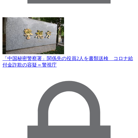
「中国秘密警察署」関係先の役員2人を書類送検 コロナ給
付金詐欺の容疑＝警視庁