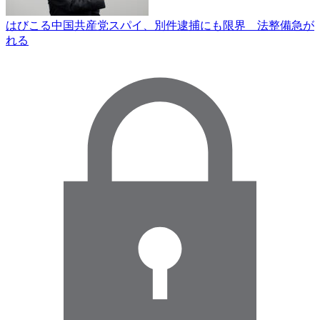
はびこる中国共産党スパイ、別件逮捕にも限界 法整備急が
れる