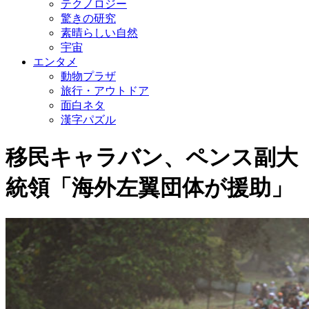
テクノロジー
驚きの研究
素晴らしい自然
宇宙
エンタメ
動物プラザ
旅行・アウトドア
面白ネタ
漢字パズル
移民キャラバン、ペンス副大
統領「海外左翼団体が援助」