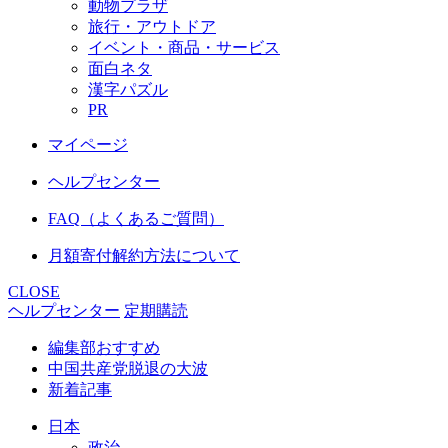
動物プラザ
旅行・アウトドア
イベント・商品・サービス
面白ネタ
漢字パズル
PR
マイページ
ヘルプセンター
FAQ（よくあるご質問）
月額寄付解約方法について
CLOSE
ヘルプセンター
定期購読
編集部おすすめ
中国共産党脱退の大波
新着記事
日本
政治