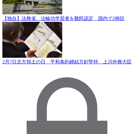
【独自】法務省、法輪功学習者を難民認定 国内で2例目
2月7日北方領土の日 平和条約締結方針堅持、上川外務大臣