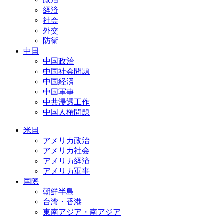
経済
社会
外交
防衛
中国
中国政治
中国社会問題
中国経済
中国軍事
中共浸透工作
中国人権問題
米国
アメリカ政治
アメリカ社会
アメリカ経済
アメリカ軍事
国際
朝鮮半島
台湾・香港
東南アジア・南アジア