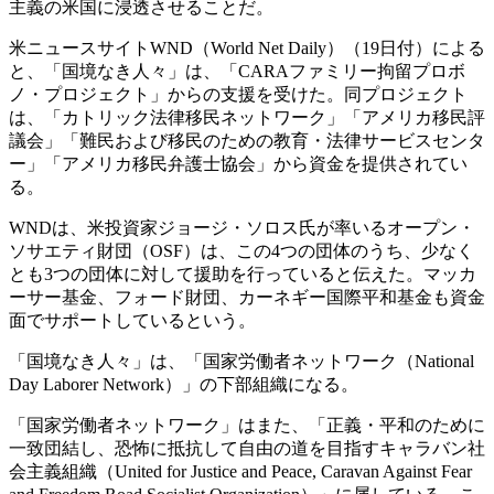
主義の米国に浸透させることだ。
米ニュースサイトWND（World Net Daily）（19日付）による
と、「国境なき人々」は、「CARAファミリー拘留プロボ
ノ・プロジェクト」からの支援を受けた。同プロジェクト
は、「カトリック法律移民ネットワーク」「アメリカ移民評
議会」「難民および移民のための教育・法律サービスセンタ
ー」「アメリカ移民弁護士協会」から資金を提供されてい
る。
WNDは、米投資家ジョージ・ソロス氏が率いるオープン・
ソサエティ財団（OSF）は、この4つの団体のうち、少なく
とも3つの団体に対して援助を行っていると伝えた。マッカ
ーサー基金、フォード財団、カーネギー国際平和基金も資金
面でサポートしているという。
「国境なき人々」は、「国家労働者ネットワーク（National
Day Laborer Network）」の下部組織になる。
「国家労働者ネットワーク」はまた、「正義・平和のために
一致団結し、恐怖に抵抗して自由の道を目指すキャラバン社
会主義組織（United for Justice and Peace, Caravan Against Fear