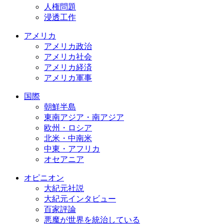
人権問題
浸透工作
アメリカ
アメリカ政治
アメリカ社会
アメリカ経済
アメリカ軍事
国際
朝鮮半島
東南アジア・南アジア
欧州・ロシア
北米・中南米
中東・アフリカ
オセアニア
オピニオン
大紀元社説
大紀元インタビュー
百家評論
悪魔が世界を統治している