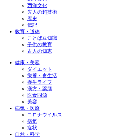
西洋文化
先人の超技術
歴史
伝記
教育・道徳
ことば豆知識
子供の教育
古人の知恵
健康・美容
ダイエット
栄養・食生活
養生ライフ
漢方・薬膳
医食同源
美容
病気・医療
コロナウイルス
病気
症状
自然・科学