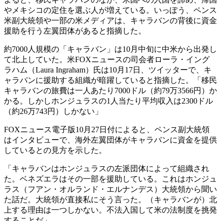
やメキシコの定住を選ぶ人が増えている。いっぽう、ペンス
米副大統領や一部の米メディアは、キャラバンの背後に資金
援助を行う左翼団体があると指摘した。
約7000人規模の「キャラバン」は10月中旬に中米から出発し
て北上していた。米FOXニュースの司会者ローラ・イング
ラハム（Laura Ingraham）氏は10月17日、ツイッターで、キ
ャラパンに援助する組織が暗躍していると指摘した。「移民
キャラバンの旅費は一人あたり7000ドル（約79万3566円）か
かる。しかしホンジュラスの1人当たり平均収入は2300ドル
（約26万743円）しかない」
FOXニュース電子版10月27日付によると、ペンス副大統領
はインタビューで、海外左翼団体がキャラバンに資金を提供
しているとの見方を示した。
「キャラバンはホンジュラスの左派団体によって組織され
た。ベネズエラはその一部を援助している。これはホンジュ
ラス（フアン・オルランド・エルナンデス）大統領から聞い
た話だ。大統領が直接私にそう言った。（キャラバンが）北
上する理由は一つしかない。不法入国して米の法制度を挑発
することだ」