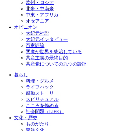
欧州・ロシア
北米・中南米
中東・アフリカ
オセアニア
オピニオン
大紀元社説
大紀元インタビュー
百家評論
悪魔が世界を統治している
共産主義の最終目的
共産党についての九つの論評
暮らし
料理・グルメ
ライフハック
感動ストーリー
スピリチュアル
こころを修める
社会問題（LIFE）
文化・歴史
ものがたり
東洋文化