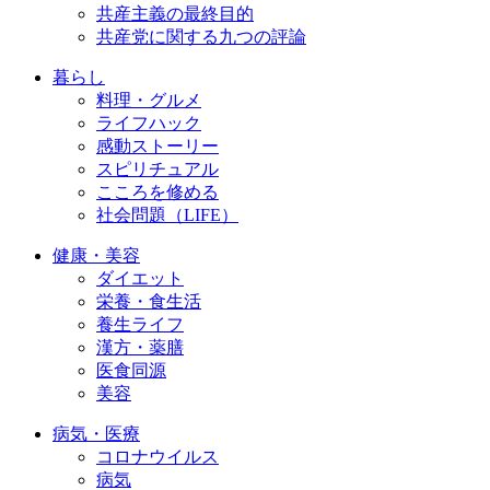
共産主義の最終目的
共産党に関する九つの評論
暮らし
料理・グルメ
ライフハック
感動ストーリー
スピリチュアル
こころを修める
社会問題（LIFE）
健康・美容
ダイエット
栄養・食生活
養生ライフ
漢方・薬膳
医食同源
美容
病気・医療
コロナウイルス
病気