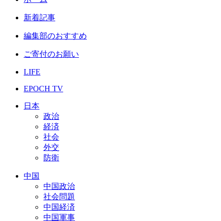
新着記事
編集部のおすすめ
ご寄付のお願い
LIFE
EPOCH TV
日本
政治
経済
社会
外交
防衛
中国
中国政治
社会問題
中国経済
中国軍事