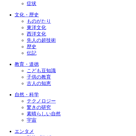
症状
文化・歴史
ものがたり
東洋文化
西洋文化
先人の超技術
歴史
伝記
教育・道徳
こども豆知識
子供の教育
古人の知恵
自然・科学
テクノロジー
驚きの研究
素晴らしい自然
宇宙
エンタメ