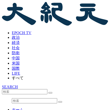
EPOCH TV
政治
経済
社会
防衛
中国
米国
国際
LIFE
すべて
SEARCH
ホーム