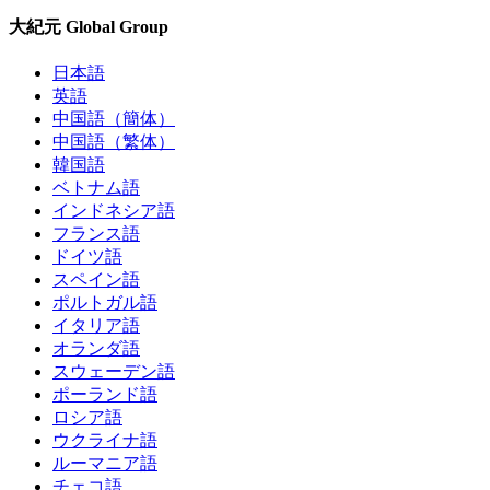
大紀元 Global Group
日本語
英語
中国語（簡体）
中国語（繁体）
韓国語
ベトナム語
インドネシア語
フランス語
ドイツ語
スペイン語
ポルトガル語
イタリア語
オランダ語
スウェーデン語
ポーランド語
ロシア語
ウクライナ語
ルーマニア語
チェコ語