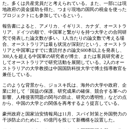
た。多くは共産党員だと考えられている。また、一部には現
地政府の資金援助を得た、つまり現地の国民の税金を使った
プロジェクトにも参加しているという。
報告書によると、アメリカ、イギリス、カナダ、オーストラ
リア、ドイツの順で、中国軍と繋がりを持つ大学との合同研
究で発表した論文数が多い。1人当たりの論文数で考える場
合、オーストラリアは最も状況が深刻だという。オーストラ
リアと中国軍はすでに査読付きの論文600本以上を発表し、
300人を超える中国軍の研究者が博士、または客員研究者と
してオーストラリアで研究活動を展開している。2人のオー
ストラリアの大学教授は中国国防科技大学で博士指導教官を
兼任している。
このような背景から、ジョスキ氏は、海外の大学や政府、企
業に対して「国益の保護、研究成果の確保、競合する軍への
影響、人権侵害問題の関与の防止、研究の透明性」などの点
から、中国の大学との関係を再考するよう提言している。
豪州政府と国家治安情報局は11月、スパイ対策と外国勢力の
干渉防止のために、65億円を投じて新機構を設置した。