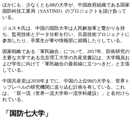
ほかにも、少なくとも68の大学が、中国政府組織である国家
国防科技工業局（SASTIND）のプロジェクトを請け負って
いる。
ジョスキ氏は、中国の国防大学は人民解放軍と繋がりを持
ち、監視技術とデータ分析を行い、兵器技術プロジェクトに
参加したり、卒業生が軍や情報部に就職したりしている。
国家戦略である「軍民融合」について、2017年、防衛研究の
主要な大学である北京理工大学の共産党書記は、大学職員お
よび学生に向けて「軍民融合の最前線に立つべきだ」と主張
している。
中国共産党は2050年までに、中国の上位98の大学を、世界ト
ップレベルの研究機関に送り込む計画を有している。これ
は、「双一流（世界一流大学和一流学科建設）」と名付けら
れている。
「国防七大学」