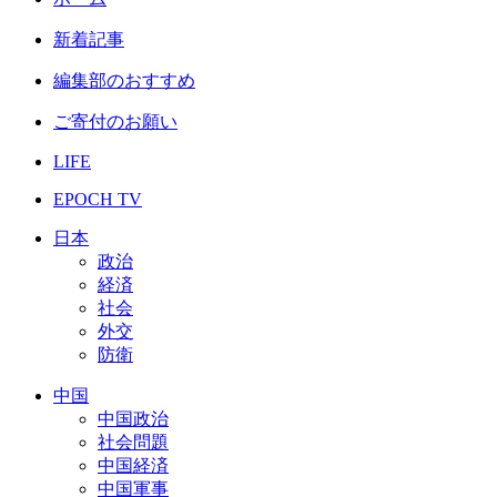
新着記事
編集部のおすすめ
ご寄付のお願い
LIFE
EPOCH TV
日本
政治
経済
社会
外交
防衛
中国
中国政治
社会問題
中国経済
中国軍事