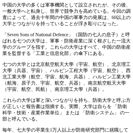
中国の大学の多くは軍事機関として設立されたが、その後、
一般大学へと転身し、世界で競争力を高めている。今回の調
査によって、過去十年間の中国の軍事力の発展は、60以上の
大学とつながりを持っていることが浮き彫りになった。
「Seven Sons of National Defence」（国防の七人の息子）と呼
ばれる七つの大学は、軍事・防衛産業に深く根ざした一流大
学のグループを指す。これらの大学はすべて、中国の防衛産
業を監督する「工業と信息化部」の傘下にある。
七つの大学とは北京航空航天大學（宇宙、航空）、北京理工
大學（兵器、宇宙）、ハルビン工程大學（宇宙、航空）、西
北工業大學（航空、宇宙、航海、兵器）、ハルビン工業大學
（航海、原子力、宇宙、航空、兵器）、南京航空航天大學
（宇宙、航空、民航）、南京理工大學（兵器）。
これらの大学は軍と深いつながりを持ち、防衛大学と呼ぶ方
が正しいと報告書は指摘する。実際、大学は自らを 「防衛
科学・技術・産業作業単位」 または 「防衛システム」 の一
部と呼んでいる。
毎年、七大学の卒業生1万人以上が防衛研究部門に就職して