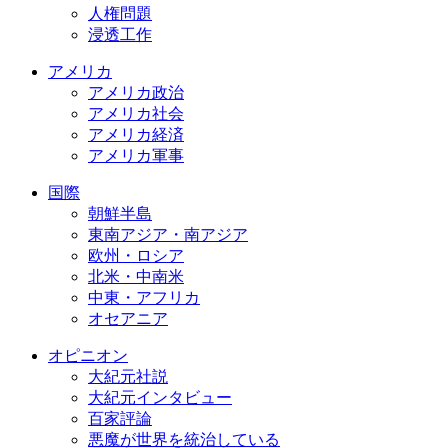
人権問題
浸透工作
アメリカ
アメリカ政治
アメリカ社会
アメリカ経済
アメリカ軍事
国際
朝鮮半島
東南アジア・南アジア
欧州・ロシア
北米・中南米
中東・アフリカ
オセアニア
オピニオン
大紀元社説
大紀元インタビュー
百家評論
悪魔が世界を統治している