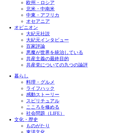
欧州・ロシア
北米・中南米
中東・アフリカ
オセアニア
オピニオン
大紀元社説
大紀元インタビュー
百家評論
悪魔が世界を統治している
共産主義の最終目的
共産党についての九つの論評
暮らし
料理・グルメ
ライフハック
感動ストーリー
スピリチュアル
こころを修める
社会問題（LIFE）
文化・歴史
ものがたり
東洋文化