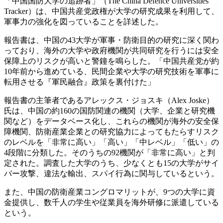
「中国国防大学の追跡者」（The China Defence Universities
Tracker）は、中国共産党政権が大学の研究成果を利用して、
軍事力の強化を図っていることを詳述した。
報告書は、中国の43大学が軍事・防衛目的の研究に深く関わ
っており、海外の大学や政府機関が共同研究を行うには安全
保障上のリスクが高いと警鐘を鳴らした。「中国共産党が約
10年前から進めている、民間企業や大学の研究技術を軍事に
転用させる『軍民融合』政策を裏付けた」
報告書の主筆者であるアレックス・ジョスキ（Alex Joske）
氏は、中国の約160の国防関連の機関（大学、企業と研究機
関など）をデータベース化し、これらの機関が海外の安全保
障機関、防衛産業企業との研究協力によってもたらすリスク
のレベルを「非常に高い」「高い」「中レベル」「低い」の
4段階に分類した。そのうちの92機関が「非常に高い」と判
定された。調査した大学のうち、少なくとも15の大学がサイ
バー攻撃、違法な輸出、スパイ行為に関与しているという。
また、中国の防衛産業コングロマリットが、9つの大学に資
金提供し、数千人の学生や従業員を海外研修に派遣している
という。