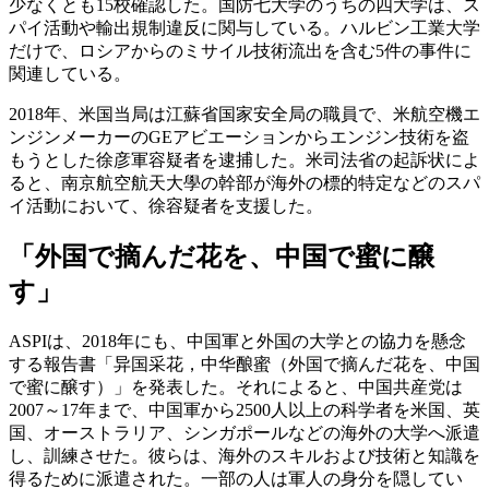
少なくとも15校確認した。国防七大学のうちの四大学は、ス
パイ活動や輸出規制違反に関与している。ハルビン工業大学
だけで、ロシアからのミサイル技術流出を含む5件の事件に
関連している。
2018年、米国当局は江蘇省国家安全局の職員で、米航空機エ
ンジンメーカーのGEアビエーションからエンジン技術を盗
もうとした徐彦軍容疑者を逮捕した。米司法省の起訴状によ
ると、南京航空航天大學の幹部が海外の標的特定などのスパ
イ活動において、徐容疑者を支援した。
「外国で摘んだ花を、中国で蜜に醸
す」
ASPIは、2018年にも、中国軍と外国の大学との協力を懸念
する報告書「异国采花，中华酿蜜（外国で摘んだ花を、中国
で蜜に醸す）」を発表した。それによると、中国共産党は
2007～17年まで、中国軍から2500人以上の科学者を米国、英
国、オーストラリア、シンガポールなどの海外の大学へ派遣
し、訓練させた。彼らは、海外のスキルおよび技術と知識を
得るために派遣された。一部の人は軍人の身分を隠してい