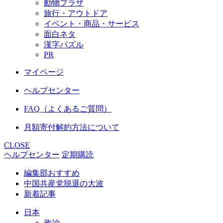
動物プラザ
旅行・アウトドア
イベント・商品・サービス
面白ネタ
漢字パズル
PR
マイページ
ヘルプセンター
FAQ（よくあるご質問）
月額寄付解約方法について
CLOSE
ヘルプセンター
定期購読
編集部おすすめ
中国共産党脱退の大波
新着記事
日本
政治