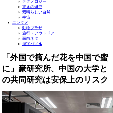
テクノロジー
驚きの研究
素晴らしい自然
宇宙
エンタメ
動物プラザ
旅行・アウトドア
面白ネタ
漢字パズル
「外国で摘んだ花を中国で蜜
に」豪研究所、中国の大学と
の共同研究は安保上のリスク