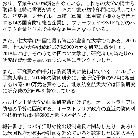
おり、卒業生の30%弱を占めている。これらの大学の博士号
取得者は特に需要が高く、その半数が防衛部門に就職してい
る。航空機、ミサイル、軍艦、軍備、軍用電子機器を専門と
する14の国有防衛複合企業は、ファーウェイやZTEなどのハ
イテク企業と並んで主要な雇用主となっている。
また、七大学は中国で最も資金の豊富な大学でもある。2016
年、七つの大学は総額137億9000万元を研究に費やした。
2018年には、そのうちの四つの大学は、研究者1人当たりの
研究経費が最も高い五つの大学にランクインした。
また、研究費の約半分は防衛研究に使われている。ハルビン
工業大学は、2018年の防衛研究に、全研究予算の52%に相当
する19億7300万元を費やした。北京航空航天大学は国防研究
に研究費の約60%を費やしている。
ハルビン工業大学の国防研究費だけでも、オーストラリア国
防省の予算に匹敵する。オーストラリア政府の直近の防衛科
学技術予算は4億6900万豪ドル弱だった。
報告書は、スパイ活動や輸出規制違反に関与したり、あるい
は米国政府が核兵器計画を進めていると認定した民間大学を