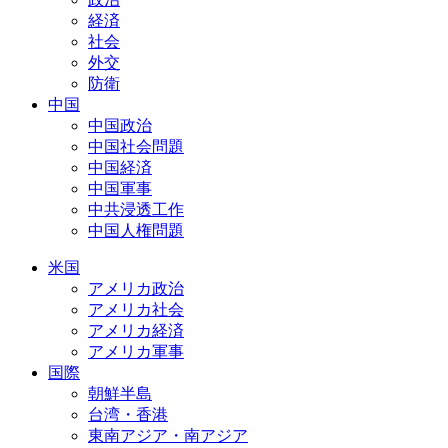
経済
社会
外交
防衛
中国
中国政治
中国社会問題
中国経済
中国軍事
中共浸透工作
中国人権問題
米国
アメリカ政治
アメリカ社会
アメリカ経済
アメリカ軍事
国際
朝鮮半島
台湾・香港
東南アジア・南アジア