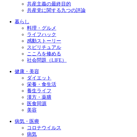
共産主義の最終目的
共産党に関する九つの評論
暮らし
料理・グルメ
ライフハック
感動ストーリー
スピリチュアル
こころを修める
社会問題（LIFE）
健康・美容
ダイエット
栄養・食生活
養生ライフ
漢方・薬膳
医食同源
美容
病気・医療
コロナウイルス
病気