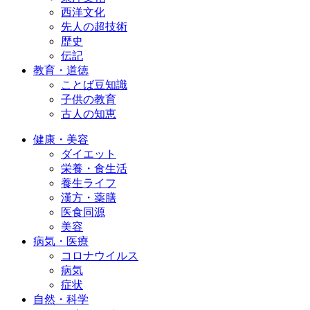
西洋文化
先人の超技術
歴史
伝記
教育・道徳
ことば豆知識
子供の教育
古人の知恵
健康・美容
ダイエット
栄養・食生活
養生ライフ
漢方・薬膳
医食同源
美容
病気・医療
コロナウイルス
病気
症状
自然・科学