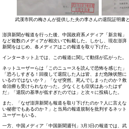
武漢市民の梅さんが提供した夫の李さんの退院証明書
澎湃新聞が報道を行った後、中国政府系メディア「新京報」
など複数のメディアが相次いで転載した。しかし、現在澎湃
新聞をはじめ、各メディアはこの報道を取り下げた。
インターネット上では、この報道に関して動揺が広がった。
ネットユーザーらは「このニュースを読んで恐怖を感じた」
「恐ろしすぎる！回復して退院した人は皆、まだ危険状態に
いるのではないか？」「なぜ突然、死んでしまったのか？救
命治療も受けられなかった。少なくとも症状はあったはず
だ」「退院の基準が低すぎたのでは」と次々に投稿した。
また、「なぜ澎湃新聞も報道を取り下げたのか？人に言えな
い秘密でもあるのか？」と当局の報道規制を批判するネット
ユーザーもいる。
一方、中国メディア「中国新聞週刊」3月3日の報道では、武