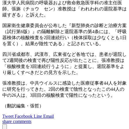
漢大学人民病院の呼吸器および救命救急医学科の准主任医
師、張旃（チョウ セン）准教授は「われわれの退院基準は
緩すぎる」と訴えた。
国家衛生健康委員会が公布した『新型肺炎の診断と治療方案
（試行第6版）』の隔離解除と退院基準の第4条には、「呼吸
器検体の核酸検査を2回連続行い（検体採取は少なくとも1日
を置く）、結果が陰性である」と記されている。
四川省成都市、武漢市、広東省など各地では、患者が退院し
て2週間後の検査で再び陽性反応が出たことに、張准教授は
「核酸検査を3回連続行うように」と提案し、退院基準をよ
り厳しくすべきだとの見方を示した。
張准教授は、中共ウイルスに感染した医療従事者44人を対象
に研究を行ってきた。2回の検査で陰性となったこの44人の
中の26人は、3回目の核酸検査で陽性になったという。
（翻訳編集・張哲）
Tweet
Facebook
Line
Email
share
comments