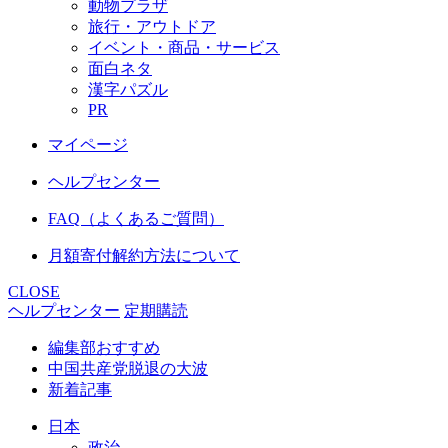
動物プラザ
旅行・アウトドア
イベント・商品・サービス
面白ネタ
漢字パズル
PR
マイページ
ヘルプセンター
FAQ（よくあるご質問）
月額寄付解約方法について
CLOSE
ヘルプセンター
定期購読
編集部おすすめ
中国共産党脱退の大波
新着記事
日本
政治