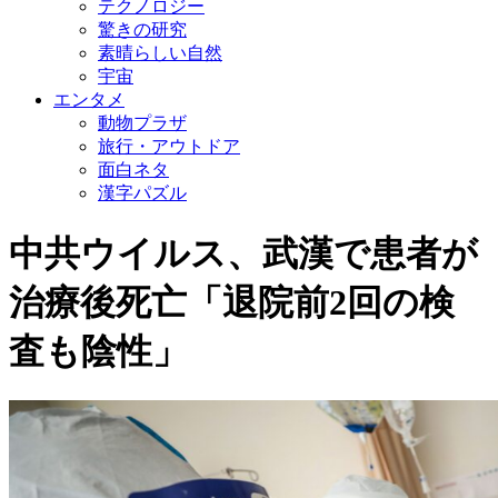
テクノロジー
驚きの研究
素晴らしい自然
宇宙
エンタメ
動物プラザ
旅行・アウトドア
面白ネタ
漢字パズル
中共ウイルス、武漢で患者が
治療後死亡「退院前2回の検
査も陰性」