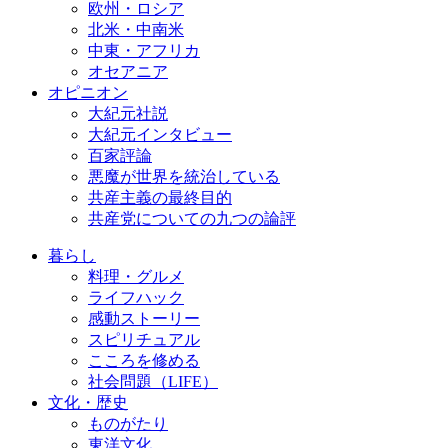
欧州・ロシア
北米・中南米
中東・アフリカ
オセアニア
オピニオン
大紀元社説
大紀元インタビュー
百家評論
悪魔が世界を統治している
共産主義の最終目的
共産党についての九つの論評
暮らし
料理・グルメ
ライフハック
感動ストーリー
スピリチュアル
こころを修める
社会問題（LIFE）
文化・歴史
ものがたり
東洋文化