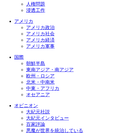
人権問題
浸透工作
アメリカ
アメリカ政治
アメリカ社会
アメリカ経済
アメリカ軍事
国際
朝鮮半島
東南アジア・南アジア
欧州・ロシア
北米・中南米
中東・アフリカ
オセアニア
オピニオン
大紀元社説
大紀元インタビュー
百家評論
悪魔が世界を統治している