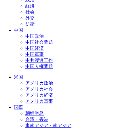
経済
社会
外交
防衛
中国
中国政治
中国社会問題
中国経済
中国軍事
中共浸透工作
中国人権問題
米国
アメリカ政治
アメリカ社会
アメリカ経済
アメリカ軍事
国際
朝鮮半島
台湾・香港
東南アジア・南アジア