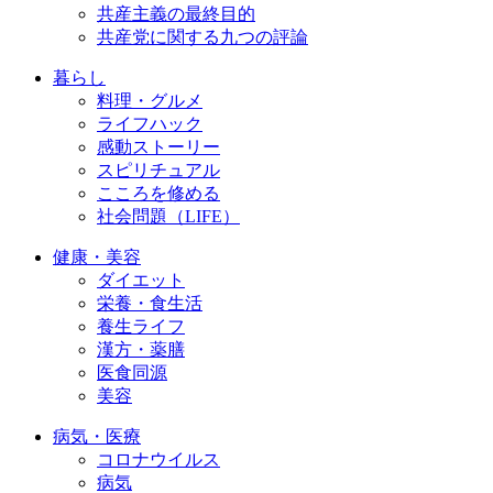
共産主義の最終目的
共産党に関する九つの評論
暮らし
料理・グルメ
ライフハック
感動ストーリー
スピリチュアル
こころを修める
社会問題（LIFE）
健康・美容
ダイエット
栄養・食生活
養生ライフ
漢方・薬膳
医食同源
美容
病気・医療
コロナウイルス
病気