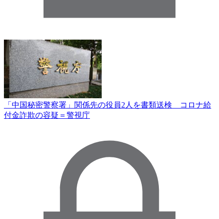
「中国秘密警察署」関係先の役員2人を書類送検 コロナ給
付金詐欺の容疑＝警視庁