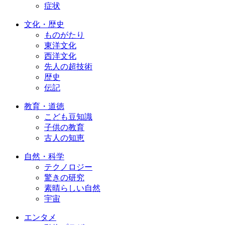
症状
文化・歴史
ものがたり
東洋文化
西洋文化
先人の超技術
歴史
伝記
教育・道徳
こども豆知識
子供の教育
古人の知恵
自然・科学
テクノロジー
驚きの研究
素晴らしい自然
宇宙
エンタメ