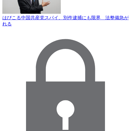
はびこる中国共産党スパイ、別件逮捕にも限界 法整備急が
れる