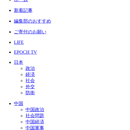
新着記事
編集部のおすすめ
ご寄付のお願い
LIFE
EPOCH TV
日本
政治
経済
社会
外交
防衛
中国
中国政治
社会問題
中国経済
中国軍事