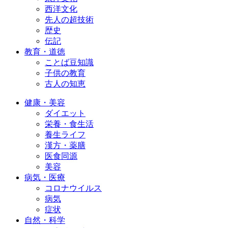
西洋文化
先人の超技術
歴史
伝記
教育・道徳
ことば豆知識
子供の教育
古人の知恵
健康・美容
ダイエット
栄養・食生活
養生ライフ
漢方・薬膳
医食同源
美容
病気・医療
コロナウイルス
病気
症状
自然・科学