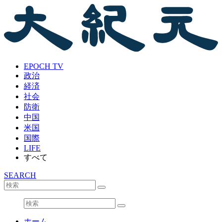
EPOCH TV
政治
経済
社会
防衛
中国
米国
国際
LIFE
すべて
SEARCH
ホーム