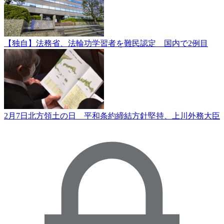
【独自】法務省、法輪功学習者を難民認定 国内で2例目
2月7日北方領土の日 平和条約締結方針堅持、上川外務大臣