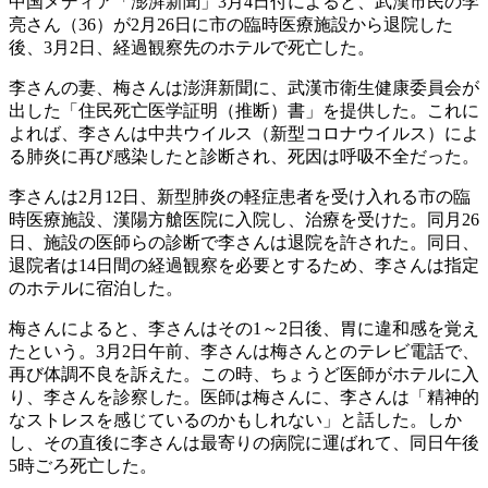
中国メディア「澎湃新聞」3月4日付によると、武漢市民の李
亮さん（36）が2月26日に市の臨時医療施設から退院した
後、3月2日、経過観察先のホテルで死亡した。
李さんの妻、梅さんは澎湃新聞に、武漢市衛生健康委員会が
出した「住民死亡医学証明（推断）書」を提供した。これに
よれば、李さんは中共ウイルス（新型コロナウイルス）によ
る肺炎に再び感染したと診断され、死因は呼吸不全だった。
李さんは2月12日、新型肺炎の軽症患者を受け入れる市の臨
時医療施設、漢陽方艙医院に入院し、治療を受けた。同月26
日、施設の医師らの診断で李さんは退院を許された。同日、
退院者は14日間の経過観察を必要とするため、李さんは指定
のホテルに宿泊した。
梅さんによると、李さんはその1～2日後、胃に違和感を覚え
たという。3月2日午前、李さんは梅さんとのテレビ電話で、
再び体調不良を訴えた。この時、ちょうど医師がホテルに入
り、李さんを診察した。医師は梅さんに、李さんは「精神的
なストレスを感じているのかもしれない」と話した。しか
し、その直後に李さんは最寄りの病院に運ばれて、同日午後
5時ごろ死亡した。