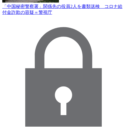
「中国秘密警察署」関係先の役員2人を書類送検 コロナ給
付金詐欺の容疑＝警視庁