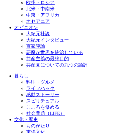
欧州・ロシア
北米・中南米
中東・アフリカ
オセアニア
オピニオン
大紀元社説
大紀元インタビュー
百家評論
悪魔が世界を統治している
共産主義の最終目的
共産党についての九つの論評
暮らし
料理・グルメ
ライフハック
感動ストーリー
スピリチュアル
こころを修める
社会問題（LIFE）
文化・歴史
ものがたり
東洋文化