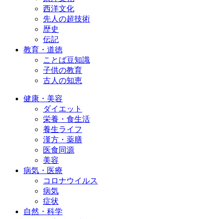
西洋文化
先人の超技術
歴史
伝記
教育・道徳
ことば豆知識
子供の教育
古人の知恵
健康・美容
ダイエット
栄養・食生活
養生ライフ
漢方・薬膳
医食同源
美容
病気・医療
コロナウイルス
病気
症状
自然・科学