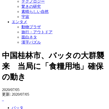
テクノロジー
驚きの研究
素晴らしい自然
宇宙
エンタメ
動物プラザ
旅行・アウトドア
面白ネタ
漢字パズル
中国桂林市、バッタの大群襲
来 当局に「食糧用地」確保
の動き
2020/07/05
更新: 2020/07/05
バッタ