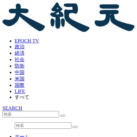
EPOCH TV
政治
経済
社会
防衛
中国
米国
国際
LIFE
すべて
SEARCH
ホーム