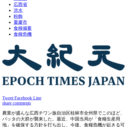
広西省
洪水
粉飾
重慶市
食糧備蓄
食糧危機
Tweet
Facebook
Line
share
comments
農業が盛んな広西チワン族自治区桂林市全州県でこのほど、
バッタの大群が襲来した。最近、中国当局が「食糧生産用
地」を確保する方針を打ち出し、今後、食糧危機が起きる可