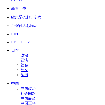
新着記事
編集部のおすすめ
ご寄付のお願い
LIFE
EPOCH TV
日本
政治
経済
社会
外交
防衛
中国
中国政治
社会問題
中国経済
中国軍事