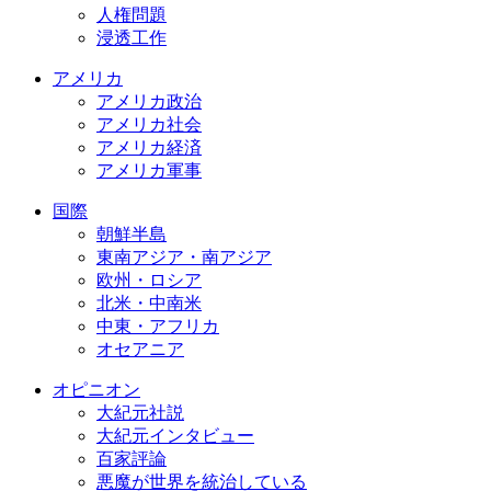
人権問題
浸透工作
アメリカ
アメリカ政治
アメリカ社会
アメリカ経済
アメリカ軍事
国際
朝鮮半島
東南アジア・南アジア
欧州・ロシア
北米・中南米
中東・アフリカ
オセアニア
オピニオン
大紀元社説
大紀元インタビュー
百家評論
悪魔が世界を統治している