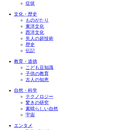
症状
文化・歴史
ものがたり
東洋文化
西洋文化
先人の超技術
歴史
伝記
教育・道徳
こども豆知識
子供の教育
古人の知恵
自然・科学
テクノロジー
驚きの研究
素晴らしい自然
宇宙
エンタメ