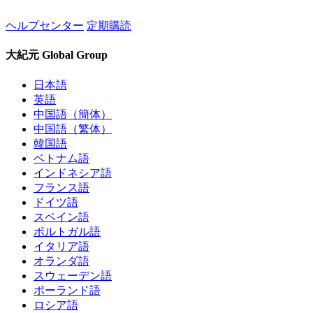
ヘルプセンター
定期購読
大紀元 Global Group
日本語
英語
中国語（簡体）
中国語（繁体）
韓国語
ベトナム語
インドネシア語
フランス語
ドイツ語
スペイン語
ポルトガル語
イタリア語
オランダ語
スウェーデン語
ポーランド語
ロシア語