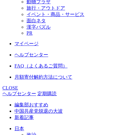
動物プラザ
旅行・アウトドア
イベント・商品・サービス
面白ネタ
漢字パズル
PR
マイページ
ヘルプセンター
FAQ（よくあるご質問）
月額寄付解約方法について
CLOSE
ヘルプセンター
定期購読
編集部おすすめ
中国共産党脱退の大波
新着記事
日本
政治