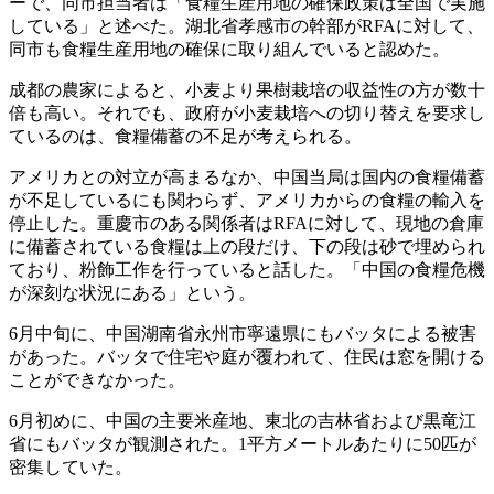
ーで、同市担当者は「食糧生産用地の確保政策は全国で実施
している」と述べた。湖北省孝感市の幹部がRFAに対して、
同市も食糧生産用地の確保に取り組んでいると認めた。
成都の農家によると、小麦より果樹栽培の収益性の方が数十
倍も高い。それでも、政府が小麦栽培への切り替えを要求し
ているのは、食糧備蓄の不足が考えられる。
アメリカとの対立が高まるなか、中国当局は国内の食糧備蓄
が不足しているにも関わらず、アメリカからの食糧の輸入を
停止した。重慶市のある関係者はRFAに対して、現地の倉庫
に備蓄されている食糧は上の段だけ、下の段は砂で埋められ
ており、粉飾工作を行っていると話した。「中国の食糧危機
が深刻な状況にある」という。
6月中旬に、中国湖南省永州市寧遠県にもバッタによる被害
があった。バッタで住宅や庭が覆われて、住民は窓を開ける
ことができなかった。
6月初めに、中国の主要米産地、東北の吉林省および黒竜江
省にもバッタが観測された。1平方メートルあたりに50匹が
密集していた。