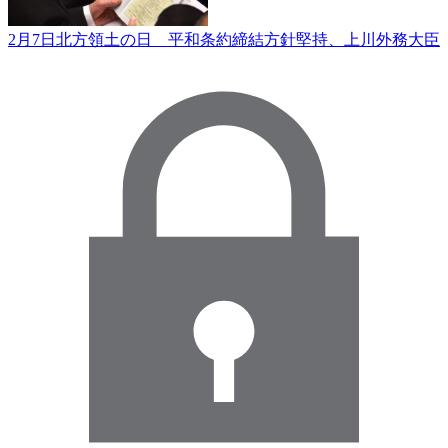
2月7日北方領土の日 平和条約締結方針堅持、上川外務大臣