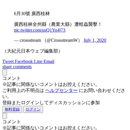
6月30號 廣西桂林
廣西桂林全州縣（農業大縣）遭蝗蟲襲擊！
pic.twitter.com/usQ1Yo4j73
— crossstream （@CrossstreamW）
July 1, 2020
（大紀元日本ウェブ編集部）
Tweet
Facebook
Line
Email
share
comments
コメント
※記事に関係ないコメントはお控えください。
ご利用上の不明点は
ヘルプセンター
にお問い合わせくださ
い。
登録またログインしてディスカッションに参加
無料登録
ログイン
コメント
※記事に関係ないコメントはお控えください。