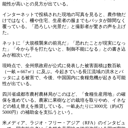
能性が高いとの見方が出ている。
インターネットで投稿された現地の写真を見ると、農作物だ
けではなく、柵や住宅、生産者の服までもバッタが隙間なく
覆っている。「恐ろしい光景だ」と撮影者が驚きの声を上げ
た。
ネットに「大規模襲来の前兆だ」「恐れたことが現実になっ
た」「今から手を打たないと、制御不能になる」との書き込
みが相次いだ。
現時点で、全州県政府が公式に発表した被害面積は数百畝
（一畝＝667㎡）に及ぶ。今起きている長江流域の洪水とバ
ッタによる被害で、今後、中国国内に食糧危機が起きる可能
性が出ている。
四川省成都市農村農林局がこのほど、「食糧生産用地」の確
保を進めている。農家に果樹などの栽培を取りやめ、イネな
どの植え替えを推奨している。一畝あたりに3000元（約4万
5000円）の補助金を支払うという。
米メディア、ラジオ・フリー・アジア（RFA）のインタビュ