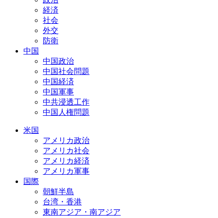
経済
社会
外交
防衛
中国
中国政治
中国社会問題
中国経済
中国軍事
中共浸透工作
中国人権問題
米国
アメリカ政治
アメリカ社会
アメリカ経済
アメリカ軍事
国際
朝鮮半島
台湾・香港
東南アジア・南アジア