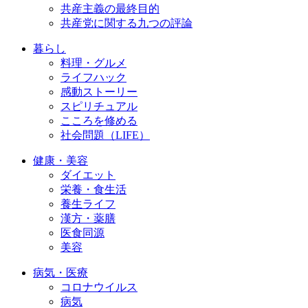
共産主義の最終目的
共産党に関する九つの評論
暮らし
料理・グルメ
ライフハック
感動ストーリー
スピリチュアル
こころを修める
社会問題（LIFE）
健康・美容
ダイエット
栄養・食生活
養生ライフ
漢方・薬膳
医食同源
美容
病気・医療
コロナウイルス
病気