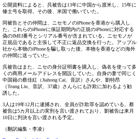
公開資料によると、呉被告は13年に中国から渡米し、15年に
修士号を取得。その後、米国で働いていた。
同被告とその仲間は、ニセモノのiPhoneを香港から購入し
た。これらのiPhoneに保証期間内の正規のiPhoneに対応する
偽のIMEI番号とシリアル番号が含まれている。ニセモノが
正規品であると主張して不正に返品交換を行った。アップル
社から本物のiPhoneを騙し取った後、本物を香港などの海外
の仲間に送っていた。
呉被告はまた、ニセの身分証明書を購入し、偽名を使って多
くの商用メールアドレスを開設していた。自身の妻で同じく
中国籍の蔡佳紅（Jiahong Cai、音訳）さんや、劉特昂
（Teang Liu、音訳、37歳）さんらにも詐欺に加わるよう勧
誘した。
3人は19年12月に逮捕され、全員が詐欺罪を認めている。蔡
被告は5カ月以上の実刑を言い渡されており、劉被告は来月
10日に判決を言い渡される予定。
（翻訳編集・李凌）