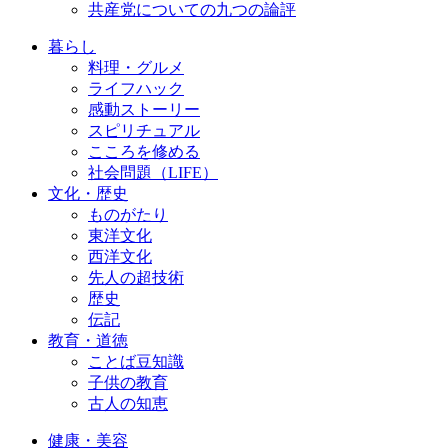
共産党についての九つの論評
暮らし
料理・グルメ
ライフハック
感動ストーリー
スピリチュアル
こころを修める
社会問題（LIFE）
文化・歴史
ものがたり
東洋文化
西洋文化
先人の超技術
歴史
伝記
教育・道徳
ことば豆知識
子供の教育
古人の知恵
健康・美容