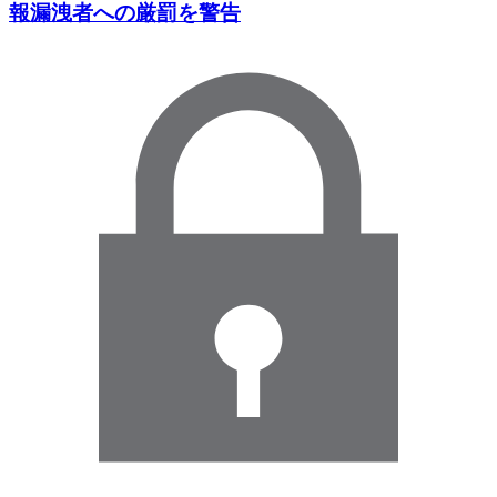
報漏洩者への厳罰を警告