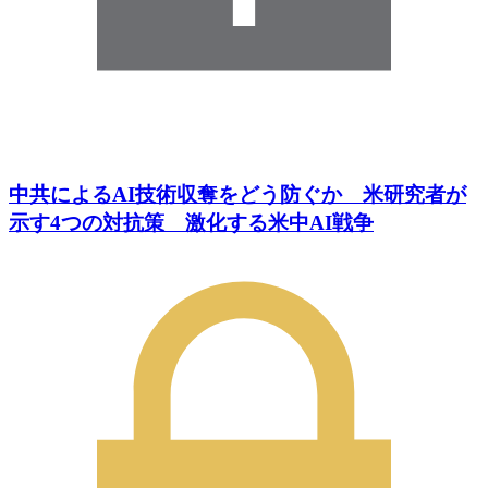
中共によるAI技術収奪をどう防ぐか 米研究者が
示す4つの対抗策 激化する米中AI戦争