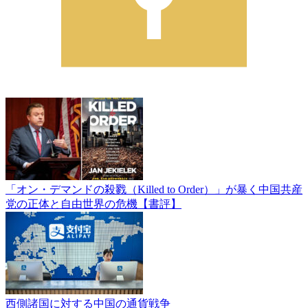
「オン・デマンドの殺戮（Killed to Order）」が暴く中国共産
党の正体と自由世界の危機【書評】
西側諸国に対する中国の通貨戦争