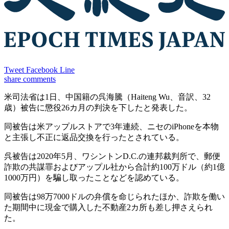
Tweet
Facebook
Line
share
comments
米司法省は1日、中国籍の呉海騰（Haiteng Wu、音訳、32
歳）被告に懲役26カ月の判決を下したと発表した。
同被告は米アップルストアで3年連続、ニセのiPhoneを本物
と主張し不正に返品交換を行ったとされている。
呉被告は2020年5月、ワシントンD.C.の連邦裁判所で、郵便
詐欺の共謀罪およびアップル社から合計約100万ドル（約1億
1000万円）を騙し取ったことなどを認めている。
同被告は98万7000ドルの弁償を命じられたほか、詐欺を働い
た期間中に現金で購入した不動産2カ所も差し押さえられ
た。