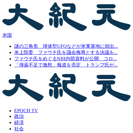
米国
謎の三角形 球体型UFOなどが米軍基地に頻出...
米上院委 ファウチ氏を議会侮辱とする決議を...
ファウチ氏をめぐるNIH内部資料が公開 コロ...
「弾薬不足で激怒」報道を否定 トランプ氏が...
EPOCH TV
政治
経済
社会