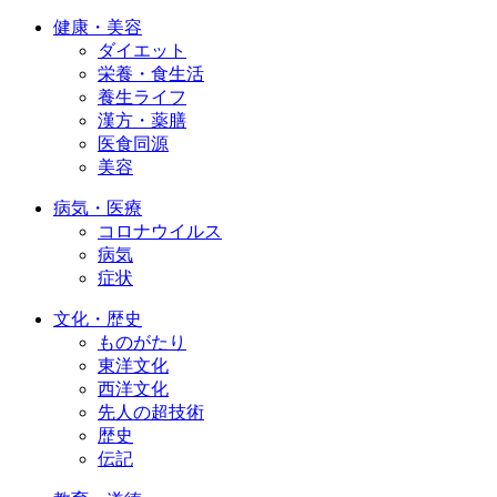
健康・美容
ダイエット
栄養・食生活
養生ライフ
漢方・薬膳
医食同源
美容
病気・医療
コロナウイルス
病気
症状
文化・歴史
ものがたり
東洋文化
西洋文化
先人の超技術
歴史
伝記