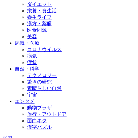
ダイエット
栄養・食生活
養生ライフ
漢方・薬膳
医食同源
美容
病気・医療
コロナウイルス
病気
症状
自然・科学
テクノロジー
驚きの研究
素晴らしい自然
宇宙
エンタメ
動物プラザ
旅行・アウトドア
面白ネタ
漢字パズル