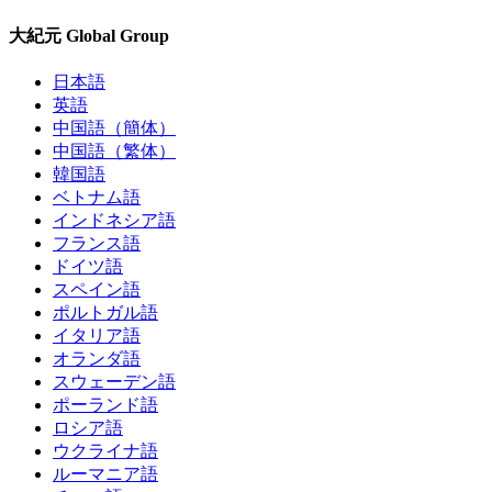
大紀元 Global Group
日本語
英語
中国語（簡体）
中国語（繁体）
韓国語
ベトナム語
インドネシア語
フランス語
ドイツ語
スペイン語
ポルトガル語
イタリア語
オランダ語
スウェーデン語
ポーランド語
ロシア語
ウクライナ語
ルーマニア語