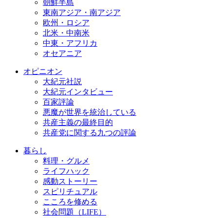
朝鮮半島
東南アジア・南アジア
欧州・ロシア
北米・中南米
中東・アフリカ
オセアニア
オピニオン
大紀元社説
大紀元インタビュー
百家評論
悪魔が世界を統治している
共産主義の最終目的
共産党に関する九つの評論
暮らし
料理・グルメ
ライフハック
感動ストーリー
スピリチュアル
こころを修める
社会問題（LIFE）