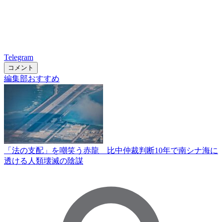
Telegram
コメント
編集部おすすめ
「法の支配」を嘲笑う赤龍 比中仲裁判断10年で南シナ海に
透ける人類壊滅の陰謀