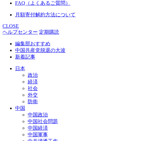
FAQ（よくあるご質問）
月額寄付解約方法について
CLOSE
ヘルプセンター
定期購読
編集部おすすめ
中国共産党脱退の大波
新着記事
日本
政治
経済
社会
外交
防衛
中国
中国政治
中国社会問題
中国経済
中国軍事