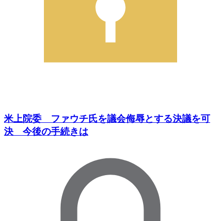
米上院委 ファウチ氏を議会侮辱とする決議を可
決 今後の手続きは