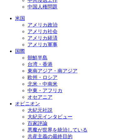
中共浸透工作
中国人権問題
米国
アメリカ政治
アメリカ社会
アメリカ経済
アメリカ軍事
国際
朝鮮半島
台湾・香港
東南アジア・南アジア
欧州・ロシア
北米・中南米
中東・アフリカ
オセアニア
オピニオン
大紀元社説
大紀元インタビュー
百家評論
悪魔が世界を統治している
共産主義の最終目的